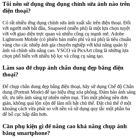
Tôi nên sử dụng ứng dụng chỉnh sửa ảnh nào trên
điện thoại?
Có rất nhiều ứng dụng chỉnh sửa ảnh xuất sắc trên điện thoại. Đối
với người mới bắt đầu, Snapseed (miễn phí) là một lựa chọn tuyệt
vời với giao diện trực quan và nhiều công cụ mạnh mẽ. Adobe
Lightroom Mobile (có phiên bản miễn phí và trả phí) là tiêu chuẩn
vàng cho các nhiếp ảnh gia chuyên nghiệp với khả năng quản lý
ảnh và chỉnh sửa nâng cao. VSCO và PicsArt cũng là những lựa
chọn phổ biến với nhiều bộ lọc và công cụ sáng tạo.
Làm sao để chụp ảnh chân dung đẹp bằng điện
thoại?
Để chụp chân dung đẹp bằng điện thoại, hãy sử dụng Chế độ Chân
dung (Portrait Mode) để tạo hiệu ứng xóa phông. Đảm bảo ánh sáng
tốt, ưu tiên ánh sáng tự nhiên mềm mại. Tìm một phông nền đơn
giản, không quá lộn xộn để làm nổi bật chủ thể. Đặt chủ thể ở một
khoảng cách vừa phải so với nền và sử dụng quy tắc một phần ba
để bố cục hấp dẫn hơn.
Cần phụ kiện gì để nâng cao khả năng chụp ảnh
bằng smartphone?