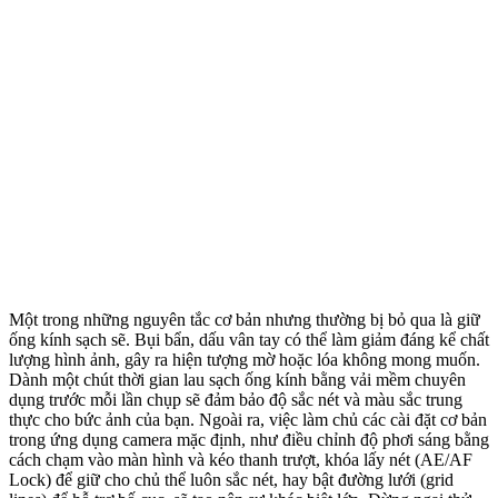
Một trong những nguyên tắc cơ bản nhưng thường bị bỏ qua là giữ
ống kính sạch sẽ. Bụi bẩn, dấu vân tay có thể làm giảm đáng kể chất
lượng hình ảnh, gây ra hiện tượng mờ hoặc lóa không mong muốn.
Dành một chút thời gian lau sạch ống kính bằng vải mềm chuyên
dụng trước mỗi lần chụp sẽ đảm bảo độ sắc nét và màu sắc trung
thực cho bức ảnh của bạn. Ngoài ra, việc làm chủ các cài đặt cơ bản
trong ứng dụng camera mặc định, như điều chỉnh độ phơi sáng bằng
cách chạm vào màn hình và kéo thanh trượt, khóa lấy nét (AE/AF
Lock) để giữ cho chủ thể luôn sắc nét, hay bật đường lưới (grid