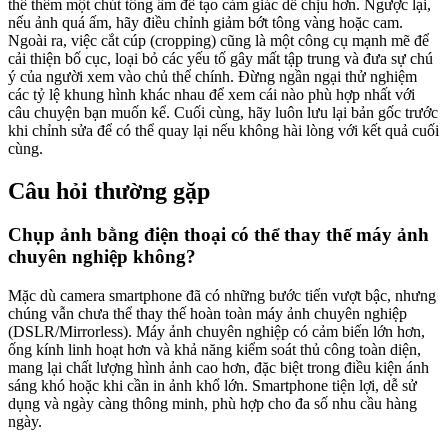
thể thêm một chút tông ấm để tạo cảm giác dễ chịu hơn. Ngược lại,
nếu ảnh quá ấm, hãy điều chỉnh giảm bớt tông vàng hoặc cam.
Ngoài ra, việc cắt cúp (cropping) cũng là một công cụ mạnh mẽ để
cải thiện bố cục, loại bỏ các yếu tố gây mất tập trung và đưa sự chú
ý của người xem vào chủ thể chính. Đừng ngần ngại thử nghiệm
các tỷ lệ khung hình khác nhau để xem cái nào phù hợp nhất với
câu chuyện bạn muốn kể. Cuối cùng, hãy luôn lưu lại bản gốc trước
khi chỉnh sửa để có thể quay lại nếu không hài lòng với kết quả cuối
cùng.
Câu hỏi thường gặp
Chụp ảnh bằng điện thoại có thể thay thế máy ảnh
chuyên nghiệp không?
Mặc dù camera smartphone đã có những bước tiến vượt bậc, nhưng
chúng vẫn chưa thể thay thế hoàn toàn máy ảnh chuyên nghiệp
(DSLR/Mirrorless). Máy ảnh chuyên nghiệp có cảm biến lớn hơn,
ống kính linh hoạt hơn và khả năng kiểm soát thủ công toàn diện,
mang lại chất lượng hình ảnh cao hơn, đặc biệt trong điều kiện ánh
sáng khó hoặc khi cần in ảnh khổ lớn. Smartphone tiện lợi, dễ sử
dụng và ngày càng thông minh, phù hợp cho đa số nhu cầu hàng
ngày.