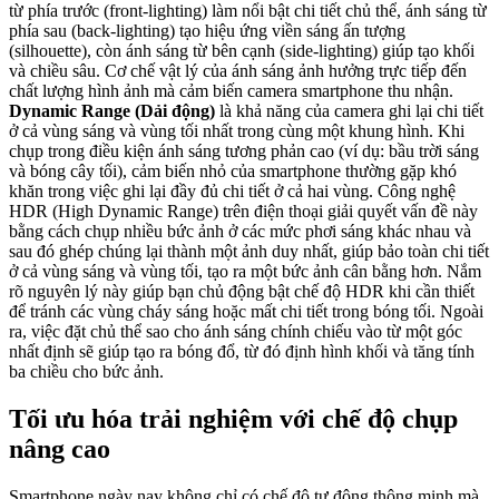
từ phía trước (front-lighting) làm nổi bật chi tiết chủ thể, ánh sáng từ
phía sau (back-lighting) tạo hiệu ứng viền sáng ấn tượng
(silhouette), còn ánh sáng từ bên cạnh (side-lighting) giúp tạo khối
và chiều sâu. Cơ chế vật lý của ánh sáng ảnh hưởng trực tiếp đến
chất lượng hình ảnh mà cảm biến camera smartphone thu nhận.
Dynamic Range (Dải động)
là khả năng của camera ghi lại chi tiết
ở cả vùng sáng và vùng tối nhất trong cùng một khung hình. Khi
chụp trong điều kiện ánh sáng tương phản cao (ví dụ: bầu trời sáng
và bóng cây tối), cảm biến nhỏ của smartphone thường gặp khó
khăn trong việc ghi lại đầy đủ chi tiết ở cả hai vùng. Công nghệ
HDR (High Dynamic Range) trên điện thoại giải quyết vấn đề này
bằng cách chụp nhiều bức ảnh ở các mức phơi sáng khác nhau và
sau đó ghép chúng lại thành một ảnh duy nhất, giúp bảo toàn chi tiết
ở cả vùng sáng và vùng tối, tạo ra một bức ảnh cân bằng hơn. Nắm
rõ nguyên lý này giúp bạn chủ động bật chế độ HDR khi cần thiết
để tránh các vùng cháy sáng hoặc mất chi tiết trong bóng tối. Ngoài
ra, việc đặt chủ thể sao cho ánh sáng chính chiếu vào từ một góc
nhất định sẽ giúp tạo ra bóng đổ, từ đó định hình khối và tăng tính
ba chiều cho bức ảnh.
Tối ưu hóa trải nghiệm với chế độ chụp
nâng cao
Smartphone ngày nay không chỉ có chế độ tự động thông minh mà