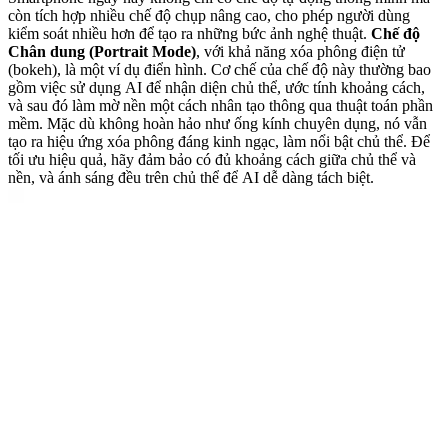
còn tích hợp nhiều chế độ chụp nâng cao, cho phép người dùng
kiểm soát nhiều hơn để tạo ra những bức ảnh nghệ thuật.
Chế độ
Chân dung (Portrait Mode)
, với khả năng xóa phông điện tử
(bokeh), là một ví dụ điển hình. Cơ chế của chế độ này thường bao
gồm việc sử dụng AI để nhận diện chủ thể, ước tính khoảng cách,
và sau đó làm mờ nền một cách nhân tạo thông qua thuật toán phần
mềm. Mặc dù không hoàn hảo như ống kính chuyên dụng, nó vẫn
tạo ra hiệu ứng xóa phông đáng kinh ngạc, làm nổi bật chủ thể. Để
tối ưu hiệu quả, hãy đảm bảo có đủ khoảng cách giữa chủ thể và
nền, và ánh sáng đều trên chủ thể để AI dễ dàng tách biệt.