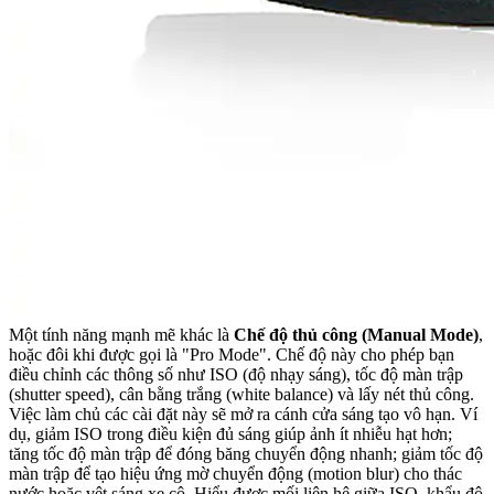
Một tính năng mạnh mẽ khác là
Chế độ thủ công (Manual Mode)
,
hoặc đôi khi được gọi là "Pro Mode". Chế độ này cho phép bạn
điều chỉnh các thông số như ISO (độ nhạy sáng), tốc độ màn trập
(shutter speed), cân bằng trắng (white balance) và lấy nét thủ công.
Việc làm chủ các cài đặt này sẽ mở ra cánh cửa sáng tạo vô hạn. Ví
dụ, giảm ISO trong điều kiện đủ sáng giúp ảnh ít nhiễu hạt hơn;
tăng tốc độ màn trập để đóng băng chuyển động nhanh; giảm tốc độ
màn trập để tạo hiệu ứng mờ chuyển động (motion blur) cho thác
nước hoặc vệt sáng xe cộ. Hiểu được mối liên hệ giữa ISO, khẩu độ