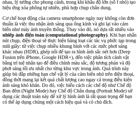
nhau, lý tưởng cho phong cảnh, trong khi khẩu độ lớn (số f nhỏ) tạo
hiệu ứng xóa phông tự nhiên, phù hợp chụp chân dung.
Cơ chế hoạt động của camera smartphone ngày nay không còn đơn
thuần là việc thu nhận ánh sáng qua ống kính và ghi lại vào cảm
biến như máy ảnh truyền thống. Thay vào đó, nó dựa rất nhiều vào
nhiếp ảnh điện toán (computational photography)
. Khi bạn nhấn
nút chụp, điện thoại sẽ thực hiện hàng loạt các tác vụ phức tạp trong
mili giây: từ việc chụp nhiều khung hình với các mức phơi sáng
khác nhau (HDR), ghép nối để tạo ra hình ảnh sắc nét hơn (Deep
Fusion trên iPhone, Google HDR+), đến việc phân tích cảnh vật
bằng trí tuệ nhân tạo để điều chỉnh màu sắc, độ tương phản và độ
phơi sáng tối ưu nhất cho từng khu vực trong ảnh. Quá trình này
giúp bù đắp những hạn chế vật lý của cảm biến nhỏ trên điện thoại,
đồng thời mang lại kết quả chất lượng cao ngay cả trong điều kiện
ánh sáng khó khăn. Do đó, việc hiểu cách các chế độ như Chế độ
Ban đêm (Night Mode) hay Chế độ Chân dung (Portrait Mode) sử
dụng các thuật toán này để xử lý hình ảnh là rất quan trọng để bạn
có thể áp dụng chúng một cách hiệu quả và có chủ đích.