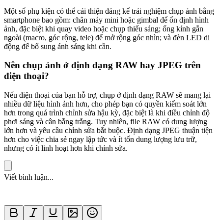
Một số phụ kiện có thể cải thiện đáng kể trải nghiệm chụp ảnh bằng
smartphone bao gồm: chân máy mini hoặc gimbal để ổn định hình
ảnh, đặc biệt khi quay video hoặc chụp thiếu sáng; ống kính gắn
ngoài (macro, góc rộng, tele) để mở rộng góc nhìn; và đèn LED di
động để bổ sung ánh sáng khi cần.
Nên chụp ảnh ở định dạng RAW hay JPEG trên
điện thoại?
Nếu điện thoại của bạn hỗ trợ, chụp ở định dạng RAW sẽ mang lại
nhiều dữ liệu hình ảnh hơn, cho phép bạn có quyền kiểm soát lớn
hơn trong quá trình chỉnh sửa hậu kỳ, đặc biệt là khi điều chỉnh độ
phơi sáng và cân bằng trắng. Tuy nhiên, file RAW có dung lượng
lớn hơn và yêu cầu chỉnh sửa bắt buộc. Định dạng JPEG thuận tiện
hơn cho việc chia sẻ ngay lập tức và ít tốn dung lượng lưu trữ,
nhưng có ít linh hoạt hơn khi chỉnh sửa.
Viết bình luận...