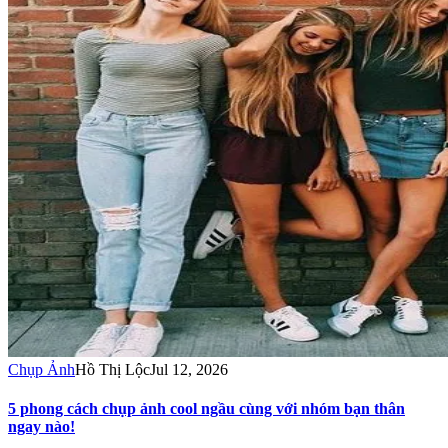
Chụp Ảnh
Hồ Thị Lộc
Jul 12, 2026
5 phong cách chụp ảnh cool ngầu cùng với nhóm bạn thân
ngay nào!