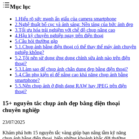
Mục lục
1.
Hiểu rõ sức mạnh ẩn giấu của camera smartphone
2.
Nghệ thuật bố cục và ánh sáng: Nền tảng của bức ảnh đẹp
3.
Tối ưu hóa trải nghiệm với chế độ chụp nâng cao
4.
Hậu kỳ chuyên nghiệp ngay trên điện thoại
5.
Câu hỏi thường gặp
5.1.
Chụp ảnh bằng điện thoại có thể thay thế máy ảnh chuyên
nghiệp không?
5.2.
Tôi nên sử dụng ứng dụng chỉnh sửa ảnh nào trên điện
thoại?
5.3.
Làm sao để chụp ảnh chân dung đẹp bằng điện thoại?
5.4.
Cần phụ kiện gì để nâng cao khả năng chụp ảnh bằng
smartphone?
5.5.
Nên chụp ảnh ở định dạng RAW hay JPEG trên điện
thoại?
15+ nguyên tắc chụp ảnh đẹp bằng điện thoại
chuyên nghiệp
23/07/2025
Khám phá hơn 15 nguyên tắc vàng giúp bạn nâng tầm kỹ năng
chụp ảnh bằng điện thoại, biến những khoảnh khắc đời thường