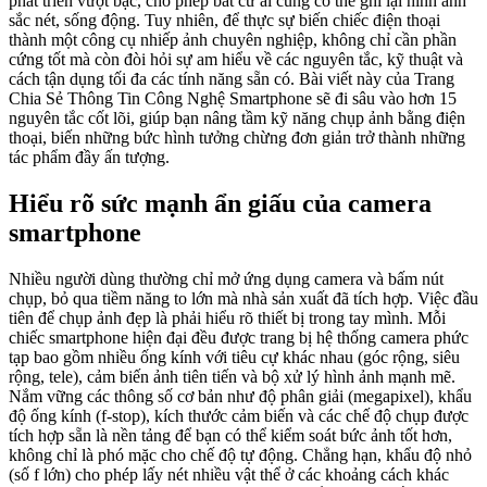
phát triển vượt bậc, cho phép bất cứ ai cũng có thể ghi lại hình ảnh
sắc nét, sống động. Tuy nhiên, để thực sự biến chiếc điện thoại
thành một công cụ nhiếp ảnh chuyên nghiệp, không chỉ cần phần
cứng tốt mà còn đòi hỏi sự am hiểu về các nguyên tắc, kỹ thuật và
cách tận dụng tối đa các tính năng sẵn có. Bài viết này của Trang
Chia Sẻ Thông Tin Công Nghệ Smartphone sẽ đi sâu vào hơn 15
nguyên tắc cốt lõi, giúp bạn nâng tầm kỹ năng chụp ảnh bằng điện
thoại, biến những bức hình tưởng chừng đơn giản trở thành những
tác phẩm đầy ấn tượng.
Hiểu rõ sức mạnh ẩn giấu của camera
smartphone
Nhiều người dùng thường chỉ mở ứng dụng camera và bấm nút
chụp, bỏ qua tiềm năng to lớn mà nhà sản xuất đã tích hợp. Việc đầu
tiên để chụp ảnh đẹp là phải hiểu rõ thiết bị trong tay mình. Mỗi
chiếc smartphone hiện đại đều được trang bị hệ thống camera phức
tạp bao gồm nhiều ống kính với tiêu cự khác nhau (góc rộng, siêu
rộng, tele), cảm biến ảnh tiên tiến và bộ xử lý hình ảnh mạnh mẽ.
Nắm vững các thông số cơ bản như độ phân giải (megapixel), khẩu
độ ống kính (f-stop), kích thước cảm biến và các chế độ chụp được
tích hợp sẵn là nền tảng để bạn có thể kiểm soát bức ảnh tốt hơn,
không chỉ là phó mặc cho chế độ tự động. Chẳng hạn, khẩu độ nhỏ
(số f lớn) cho phép lấy nét nhiều vật thể ở các khoảng cách khác