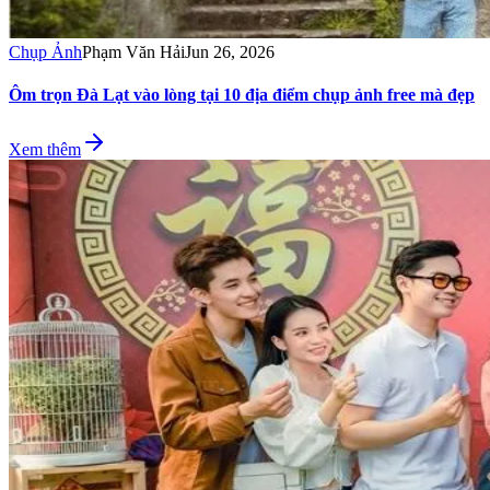
Chụp Ảnh
Phạm Văn Hải
Jun 26, 2026
Ôm trọn Đà Lạt vào lòng tại 10 địa điểm chụp ảnh free mà đẹp
Xem thêm