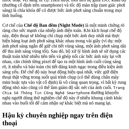
(thường cố định trên smartphone) và tốc độ màn trập (tam giác phơi
sáng) là chìa khóa để có được bức ảnh phơi sáng chuẩn trong mọi
tình huống.
Cơ chế của
Chế độ Ban đêm (Night Mode)
là một minh chứng rõ
ràng cho sức mạnh của nhiếp ảnh điện toán. Khi kích hoạt chế độ
này, điện thoại sẽ không chỉ chụp một bức ảnh duy nhất mà thực
hiện hàng loạt ảnh phơi sáng khác nhau trong vài giây (ví dụ: một
ảnh phơi sáng ngắn để giữ chi tiết vùng sáng, một ảnh phơi sáng dài
để thu ánh sáng vùng tối). Sau đó, bộ xử lý hình ảnh sẽ sử dụng các
thuật toán khử nhiễu tiên tiến và ghép nối các bức ảnh này lại với
nhau, căn chỉnh từng pixel để tạo ra một hình ảnh cuối cùng sáng
rõ, ít nhiễu và bảo toàn chi tiết đáng kinh ngạc trong điều kiện ánh
sáng yếu. Để chế độ này hoạt động hiệu quả nhất, việc giữ điện
thoại thật vững trong suốt quá trình chụp (có thể dùng chân máy
mini hoặc tựa vào vật cố định) là vô cùng quan trọng, vì bất kỳ rung
động nhỏ nào cũng có thể làm giảm độ sắc nét của ảnh cuối.
Trang
thường khuyến
Chia Sẻ Thông Tin Công Nghệ Smartphone
nghị người dùng thử nghiệm chế độ này ở nhiều khung cảnh khác
nhau vào buổi tối để cảm nhận sự khác biệt mà nó mang lại.
Hậu kỳ chuyên nghiệp ngay trên điện
thoại