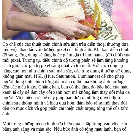
Cơ chế của các thuật toán chỉnh sửa ảnh trên điện thoại thường dựa
trên việc thao tác với dữ liệu pixel của hình ảnh. Khi bạn điều chỉnh
độ sáng, ứng dụng sẽ tăng hoặc giảm giá trị luminance (độ chói) của
mỗi pixel. Tương tự, điều chỉnh độ tương phản sẽ làm tăng khoảng
cách giữa các giá trị pixel sáng nhất và tối nhất. Với các công cụ
nâng cao hơn như chỉnh sửa màu sắc, các ứng dụng thường sử dụng
không gian màu HSL (Hue, Saturation, Luminance) để cho phép
người dùng tinh chỉnh từng dải màu cụ thể mà không ảnh hưởng
đến các màu khác. Chẳng hạn, bạn có thể tăng độ bão hòa của màu
xanh lá cây để làm cây cối xanh hơn mà không làm thay đổi màu da
người. Việc hiểu cơ chế này giúp bạn đưa ra những quyết định
chỉnh sửa thông minh và hiệu quả hơn, đảm bảo rằng mỗi thay đổi
đều có mục đích và góp phần cải thiện chất lượng tổng thể của bức
ảnh.
Một trong những mẹo chỉnh sửa hiệu quả là tập trung vào việc cân
bằng ánh sáng và màu sắc. Nếu bức ảnh có tông màu lạnh, bạn có