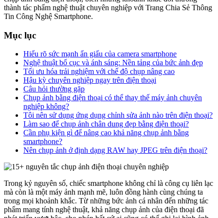
thành tác phẩm nghệ thuật chuyên nghiệp với Trang Chia Sẻ Thông
Tin Công Nghệ Smartphone.
Mục lục
Hiểu rõ sức mạnh ẩn giấu của camera smartphone
Nghệ thuật bố cục và ánh sáng: Nền tảng của bức ảnh đẹp
Tối ưu hóa trải nghiệm với chế độ chụp nâng cao
Hậu kỳ chuyên nghiệp ngay trên điện thoại
Câu hỏi thường gặp
Chụp ảnh bằng điện thoại có thể thay thế máy ảnh chuyên
nghiệp không?
Tôi nên sử dụng ứng dụng chỉnh sửa ảnh nào trên điện thoại?
Làm sao để chụp ảnh chân dung đẹp bằng điện thoại?
Cần phụ kiện gì để nâng cao khả năng chụp ảnh bằng
smartphone?
Nên chụp ảnh ở định dạng RAW hay JPEG trên điện thoại?
Trong kỷ nguyên số, chiếc smartphone không chỉ là công cụ liên lạc
mà còn là một máy ảnh mạnh mẽ, luôn đồng hành cùng chúng ta
trong mọi khoảnh khắc. Từ những bức ảnh cá nhân đến những tác
phẩm mang tính nghệ thuật, khả năng chụp ảnh của điện thoại đã