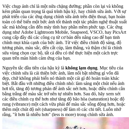
Việc chụp ảnh chỉ là một nửa chặng đường; phần còn lại và không
kém phần quan trọng là quá trình hậu kỳ, hay chỉnh sửa ảnh. Với sự
phát triển của các ứng dụng chỉnh sửa ảnh trên điện thoại, bạn hoàn
toàn có thể biến một bức ảnh tốt thành một tác phẩm nghệ thuật xuất
sắc mà không cần đến máy tính hay phần mềm phức tạp. Các ứng
dụng như Adobe Lightroom Mobile, Snapseed, VSCO, hay PicsArt
cung cấp đầy đủ các công cụ từ cơ bản đến nâng cao để bạn tinh
chỉnh mọi khía cạnh của bức ảnh. Từ việc điều chỉnh độ sáng, độ
tương phản, màu sắc, đến cắt cúp, làm thẳng, và thậm chí là chỉnh
sửa vùng chọn cục bộ, tất cả đều có thể thực hiện một cách trực
quan trên màn hình cảm ứng của bạn.
Nguyên tắc đầu tiên của hậu kỳ là
không lạm dụng
. Mục tiêu của
việc chỉnh sửa là cải thiện bức ảnh, làm nổi bật những gì vốn đã
đẹp, chứ không phải biến nó thành một cái gì đó hoàn toàn khác
biệt. Bắt đầu với những điều chỉnh nhỏ: làm sáng một chút nếu ảnh
hơi tối, tăng độ tương phản để ảnh sắc nét hơn, hoặc điều chỉnh cân
bằng trắng để màu sắc trở nên tự nhiên hơn. Sau đó, hãy xem xét
các điều chỉnh cụ thể hơn như tăng độ bão hòa (saturation) hoặc độ
rung (vibrance) một cách vừa phải để màu sắc sống động hơn, hoặc
thêm một chút độ nét (sharpness) để làm rõ các chi tiết. Luôn nhớ
rằng, "ít hơn là nhiều hơn" (less is more) trong chỉnh sửa ảnh.