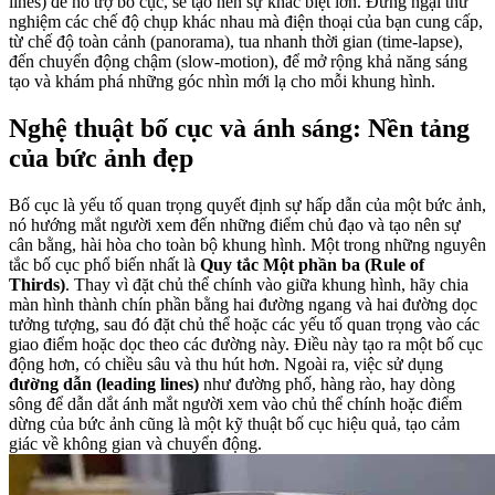
lines) để hỗ trợ bố cục, sẽ tạo nên sự khác biệt lớn. Đừng ngại thử
nghiệm các chế độ chụp khác nhau mà điện thoại của bạn cung cấp,
từ chế độ toàn cảnh (panorama), tua nhanh thời gian (time-lapse),
đến chuyển động chậm (slow-motion), để mở rộng khả năng sáng
tạo và khám phá những góc nhìn mới lạ cho mỗi khung hình.
Nghệ thuật bố cục và ánh sáng: Nền tảng
của bức ảnh đẹp
Bố cục là yếu tố quan trọng quyết định sự hấp dẫn của một bức ảnh,
nó hướng mắt người xem đến những điểm chủ đạo và tạo nên sự
cân bằng, hài hòa cho toàn bộ khung hình. Một trong những nguyên
tắc bố cục phổ biến nhất là
Quy tắc Một phần ba (Rule of
Thirds)
. Thay vì đặt chủ thể chính vào giữa khung hình, hãy chia
màn hình thành chín phần bằng hai đường ngang và hai đường dọc
tưởng tượng, sau đó đặt chủ thể hoặc các yếu tố quan trọng vào các
giao điểm hoặc dọc theo các đường này. Điều này tạo ra một bố cục
động hơn, có chiều sâu và thu hút hơn. Ngoài ra, việc sử dụng
đường dẫn (leading lines)
như đường phố, hàng rào, hay dòng
sông để dẫn dắt ánh mắt người xem vào chủ thể chính hoặc điểm
dừng của bức ảnh cũng là một kỹ thuật bố cục hiệu quả, tạo cảm
giác về không gian và chuyển động.