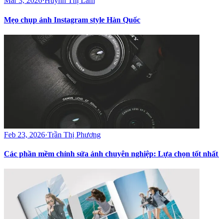
Mar 3, 2026
·
Huỳnh Thị Lâm
Mẹo chụp ảnh Instagram style Hàn Quốc
Feb 23, 2026
·
Trần Thị Phương
Các phần mềm chỉnh sửa ảnh chuyên nghiệp: Lựa chọn tốt nhất