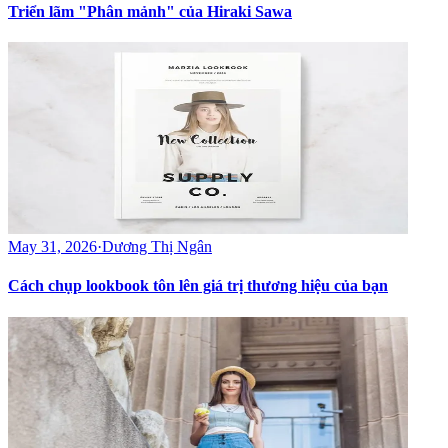
Triển lãm "Phân mảnh" của Hiraki Sawa
May 31, 2026
·
Dương Thị Ngân
Cách chụp lookbook tôn lên giá trị thương hiệu của bạn