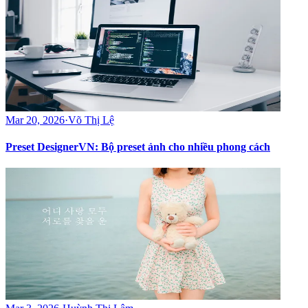
Mar 20, 2026
·
Võ Thị Lệ
Preset DesignerVN: Bộ preset ảnh cho nhiều phong cách