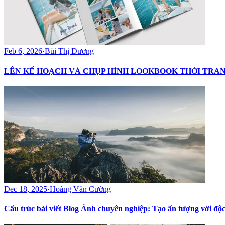
Feb 6, 2026
·
Bùi Thị Dương
LÊN KẾ HOẠCH VÀ CHỤP HÌNH LOOKBOOK THỜI TRA
Dec 18, 2025
·
Hoàng Văn Cường
Cấu trúc bài viết Blog Ảnh chuyên nghiệp: Tạo ấn tượng với độc