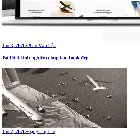
Jun 3, 2026
·
Phan Văn Lộc
Bỏ túi 8 kinh nghiệm chụp lookbook đẹp
Jun 2, 2026
·
Đặng Thị Lan