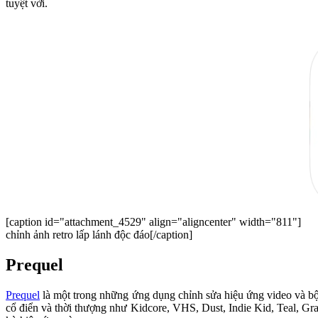
tuyệt vời.
[caption id="attachment_4529" align="aligncenter" width="811"]
chỉnh ảnh retro lấp lánh độc đáo[/caption]
Prequel
Prequel
là một trong những ứng dụng chỉnh sửa hiệu ứng video và bộ
cổ điển và thời thượng như Kidcore, VHS, Dust, Indie Kid, Teal, Gr