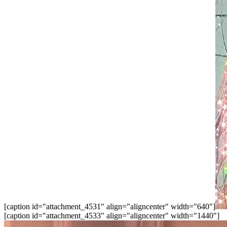
[caption id="attachment_4531" align="aligncenter" width="640"]
[caption id="attachment_4533" align="aligncenter" width="1440"]