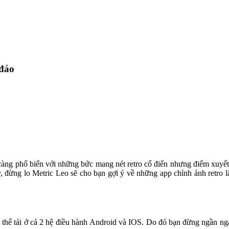
 đáo
càng phổ biến với những bức mang nét retro cổ điển nhưng điểm xuyết 
 đừng lo Metric Leo sẽ cho bạn gợi ý về những app chỉnh ảnh retro lấ
ó thể tải ở cả 2 hệ điều hành Android và IOS. Do đó bạn đừng ngần ngạ