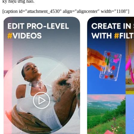
kỳ hiệu ứng nào.
[caption id="attachment_4530" align="aligncenter" width="1108"]