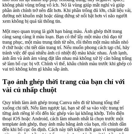
không phải vùng trống vô ích. Nó là vùng giúp mắt nghỉ và giúp
phần ảnh chính trở nên đắt hơn. Khi phần trống đủ lớn, chất liệu vải,
đường nét khuôn mặt hoặc dáng đứng sẽ nổi bật hơn vì não người
xem không bị quá tải thông tin.
Một mẹo quan trọng là giới hạn bảng màu. Ảnh ghép thời trang
càng sang càng ít màu loạn. Bạn có thể lấy một màu chủ đạo từ
trang phục, một màu trung tính từ nền, rồi thêm một màu nhấn nhỏ
ở chữ hoặc chi tiết dán trang trí. Nếu muốn phong cách tạp chí, hãy
tránh việc để quá nhiều ảnh có nhiệt độ màu khác nhau. Ảnh lạnh,
ảnh ấm và ảnh ám vàng đặt lẫn nhau mà không xử lý cân bằng trắng
sẽ làm bố cục bị vỡ. Chính vì thế, khâu chỉnh màu trước khi ghép có
vai trò không kém gì khâu sắp ảnh.
Tạo ảnh ghép thời trang của bạn chỉ với
vài cú nhấp chuột
Quy trình làm ảnh ghép trong Canva nên đi từ khung tổng thể
xuống chi tiết. Nếu làm ngược lại, bạn sẽ dễ sa vào việc trang trí
từng ảnh riêng lẻ rồi đến lúc ghép vào lại không khớp. Trên điện
thoại iOS hoặc Android, cách làm nhanh nhất là chọn trước một
template ảnh ghép, thay ảnh mẫu bằng ảnh của bạn, rồi chỉnh dần
đến khi bố cục ổn định. Cách này tiết kiệm thời gian vì template đã