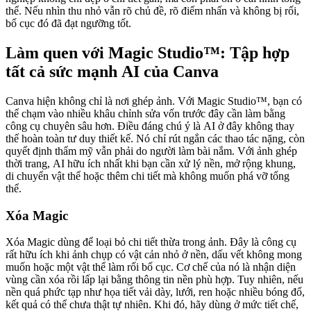
thể. Nếu nhìn thu nhỏ vẫn rõ chủ đề, rõ điểm nhấn và không bị rối,
bố cục đó đã đạt ngưỡng tốt.
Làm quen với Magic Studio™: Tập hợp
tất cả sức mạnh AI của Canva
Canva hiện không chỉ là nơi ghép ảnh. Với Magic Studio™, bạn có
thể chạm vào nhiều khâu chỉnh sửa vốn trước đây cần làm bằng
công cụ chuyên sâu hơn. Điều đáng chú ý là AI ở đây không thay
thế hoàn toàn tư duy thiết kế. Nó chỉ rút ngắn các thao tác nặng, còn
quyết định thẩm mỹ vẫn phải do người làm bài nắm. Với ảnh ghép
thời trang, AI hữu ích nhất khi bạn cần xử lý nền, mở rộng khung,
di chuyển vật thể hoặc thêm chi tiết mà không muốn phá vỡ tổng
thể.
Xóa Magic
Xóa Magic dùng để loại bỏ chi tiết thừa trong ảnh. Đây là công cụ
rất hữu ích khi ảnh chụp có vật cản nhỏ ở nền, dấu vết không mong
muốn hoặc một vật thể làm rối bố cục. Cơ chế của nó là nhận diện
vùng cần xóa rồi lấp lại bằng thông tin nền phù hợp. Tuy nhiên, nếu
nền quá phức tạp như họa tiết vải dày, lưới, ren hoặc nhiều bóng đổ,
kết quả có thể chưa thật tự nhiên. Khi đó, hãy dùng ở mức tiết chế,