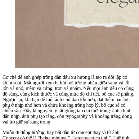
Cơ chế để ảnh ghép trông dẫn đầu xu hướng là tạo ra đối lập có
kiểm soát. Mắt người xem bị hút bởi tương phản giữa sáng và tối,
lớn và nhỏ, mềm và cứng, trơn và nhám. Nếu mọi ảnh đều có cùng
độ sáng, cùng kích thước và cùng mức độ chi tiết, bố cục sẽ phẳng.
Ngược lại, khi bạn để một ảnh chủ đạo lớn hơn, đặt thêm hai ảnh
phụ ở nhịp nhỏ hơn và chừa khoảng trống hợp lý, bố cục sẽ có
chiều sâu. Đây là nguyên lý rất giống tạp chí thời trang: ảnh chính
dẫn nhịp, ảnh phụ tạo tầng, còn typography và khoảng trắng đóng
vai trò giữ sự sang trọng.
Muốn đi đúng hướng, hãy bắt đầu từ concept thay vì từ ảnh.
Concept có thể là “beige minimal”, “streetwear cá tính”, “nữ tính