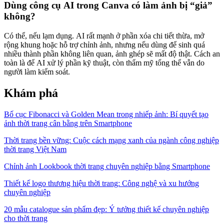
Dùng công cụ AI trong Canva có làm ảnh bị “giả”
không?
Có thể, nếu lạm dụng. AI rất mạnh ở phần xóa chi tiết thừa, mở
rộng khung hoặc hỗ trợ chỉnh ảnh, nhưng nếu dùng để sinh quá
nhiều thành phần không liên quan, ảnh ghép sẽ mất độ thật. Cách an
toàn là để AI xử lý phần kỹ thuật, còn thẩm mỹ tổng thể vẫn do
người làm kiểm soát.
Khám phá
Bố cục Fibonacci và Golden Mean trong nhiếp ảnh: Bí quyết tạo
ảnh thời trang cân bằng trên Smartphone
Thời trang bền vững: Cuộc cách mạng xanh của ngành công nghiệp
thời trang Việt Nam
Chỉnh ảnh Lookbook thời trang chuyên nghiệp bằng Smartphone
Thiết kế logo thương hiệu thời trang: Công nghệ và xu hướng
chuyên nghiệp
20 mẫu catalogue sản phẩm đẹp: Ý tưởng thiết kế chuyên nghiệp
cho thời trang