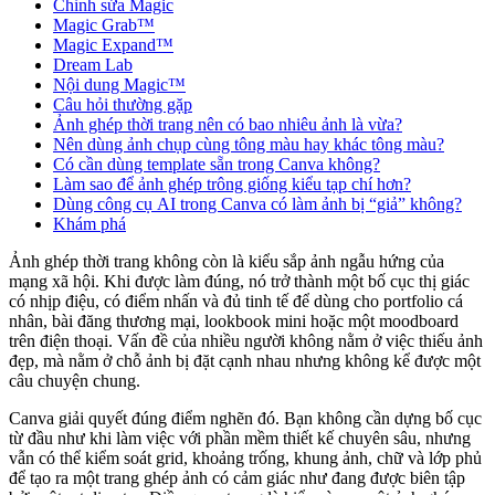
Chỉnh sửa Magic
Magic Grab™
Magic Expand™
Dream Lab
Nội dung Magic™
Câu hỏi thường gặp
Ảnh ghép thời trang nên có bao nhiêu ảnh là vừa?
Nên dùng ảnh chụp cùng tông màu hay khác tông màu?
Có cần dùng template sẵn trong Canva không?
Làm sao để ảnh ghép trông giống kiểu tạp chí hơn?
Dùng công cụ AI trong Canva có làm ảnh bị “giả” không?
Khám phá
Ảnh ghép thời trang không còn là kiểu sắp ảnh ngẫu hứng của
mạng xã hội. Khi được làm đúng, nó trở thành một bố cục thị giác
có nhịp điệu, có điểm nhấn và đủ tinh tế để dùng cho portfolio cá
nhân, bài đăng thương mại, lookbook mini hoặc một moodboard
trên điện thoại. Vấn đề của nhiều người không nằm ở việc thiếu ảnh
đẹp, mà nằm ở chỗ ảnh bị đặt cạnh nhau nhưng không kể được một
câu chuyện chung.
Canva giải quyết đúng điểm nghẽn đó. Bạn không cần dựng bố cục
từ đầu như khi làm việc với phần mềm thiết kế chuyên sâu, nhưng
vẫn có thể kiểm soát grid, khoảng trống, khung ảnh, chữ và lớp phủ
để tạo ra một trang ghép ảnh có cảm giác như đang được biên tập