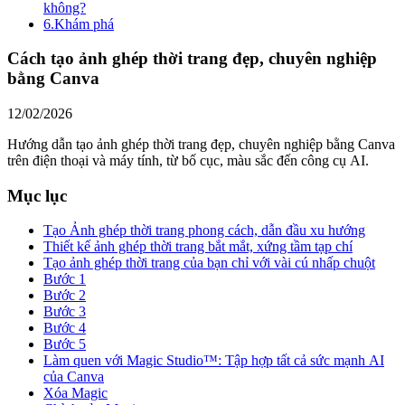
không?
6.
Khám phá
Cách tạo ảnh ghép thời trang đẹp, chuyên nghiệp
bằng Canva
12/02/2026
Hướng dẫn tạo ảnh ghép thời trang đẹp, chuyên nghiệp bằng Canva
trên điện thoại và máy tính, từ bố cục, màu sắc đến công cụ AI.
Mục lục
Tạo Ảnh ghép thời trang phong cách, dẫn đầu xu hướng
Thiết kế ảnh ghép thời trang bắt mắt, xứng tầm tạp chí
Tạo ảnh ghép thời trang của bạn chỉ với vài cú nhấp chuột
Bước 1
Bước 2
Bước 3
Bước 4
Bước 5
Làm quen với Magic Studio™: Tập hợp tất cả sức mạnh AI
của Canva
Xóa Magic