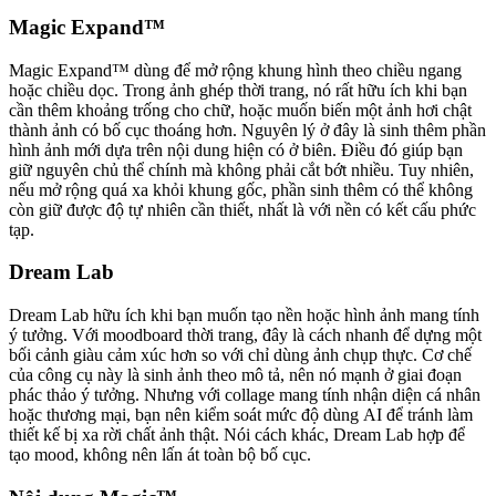
Magic Expand™
Magic Expand™ dùng để mở rộng khung hình theo chiều ngang
hoặc chiều dọc. Trong ảnh ghép thời trang, nó rất hữu ích khi bạn
cần thêm khoảng trống cho chữ, hoặc muốn biến một ảnh hơi chật
thành ảnh có bố cục thoáng hơn. Nguyên lý ở đây là sinh thêm phần
hình ảnh mới dựa trên nội dung hiện có ở biên. Điều đó giúp bạn
giữ nguyên chủ thể chính mà không phải cắt bớt nhiều. Tuy nhiên,
nếu mở rộng quá xa khỏi khung gốc, phần sinh thêm có thể không
còn giữ được độ tự nhiên cần thiết, nhất là với nền có kết cấu phức
tạp.
Dream Lab
Dream Lab hữu ích khi bạn muốn tạo nền hoặc hình ảnh mang tính
ý tưởng. Với moodboard thời trang, đây là cách nhanh để dựng một
bối cảnh giàu cảm xúc hơn so với chỉ dùng ảnh chụp thực. Cơ chế
của công cụ này là sinh ảnh theo mô tả, nên nó mạnh ở giai đoạn
phác thảo ý tưởng. Nhưng với collage mang tính nhận diện cá nhân
hoặc thương mại, bạn nên kiểm soát mức độ dùng AI để tránh làm
thiết kế bị xa rời chất ảnh thật. Nói cách khác, Dream Lab hợp để
tạo mood, không nên lấn át toàn bộ bố cục.