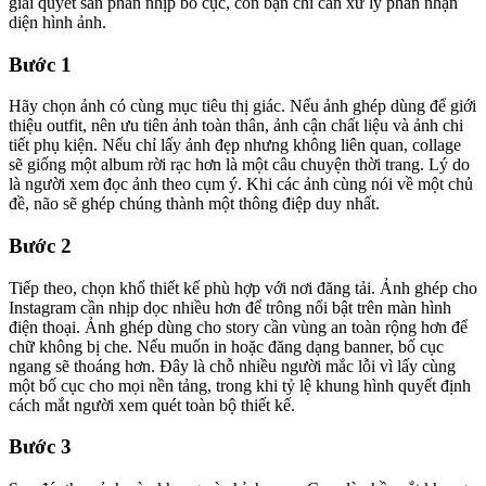
giải quyết sẵn phần nhịp bố cục, còn bạn chỉ cần xử lý phần nhận
diện hình ảnh.
Bước 1
Hãy chọn ảnh có cùng mục tiêu thị giác. Nếu ảnh ghép dùng để giới
thiệu outfit, nên ưu tiên ảnh toàn thân, ảnh cận chất liệu và ảnh chi
tiết phụ kiện. Nếu chỉ lấy ảnh đẹp nhưng không liên quan, collage
sẽ giống một album rời rạc hơn là một câu chuyện thời trang. Lý do
là người xem đọc ảnh theo cụm ý. Khi các ảnh cùng nói về một chủ
đề, não sẽ ghép chúng thành một thông điệp duy nhất.
Bước 2
Tiếp theo, chọn khổ thiết kế phù hợp với nơi đăng tải. Ảnh ghép cho
Instagram cần nhịp dọc nhiều hơn để trông nổi bật trên màn hình
điện thoại. Ảnh ghép dùng cho story cần vùng an toàn rộng hơn để
chữ không bị che. Nếu muốn in hoặc đăng dạng banner, bố cục
ngang sẽ thoáng hơn. Đây là chỗ nhiều người mắc lỗi vì lấy cùng
một bố cục cho mọi nền tảng, trong khi tỷ lệ khung hình quyết định
cách mắt người xem quét toàn bộ thiết kế.
Bước 3