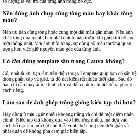
số lượng là vai trò của từng ảnh trong bố cục.
Nên dùng ảnh chụp cùng tông màu hay khác tông
màu?
Nên ưu tiên cùng tông hoặc cùng một dải màu gần nhau. Nếu ảnh
khác tông quá mạnh, bạn phải chỉnh màu trước khi ghép thì bố cục
mới thống nhất. Với ảnh thời trang, sự đồng bộ màu thường quan
trọng hơn việc giữ nguyên màu gốc của từng ảnh.
Có cần dùng template sẵn trong Canva không?
Có, nhất là khi bạn làm trên điện thoại. Template giúp bạn có sẵn hệ
thống phân cấp và grid, từ đó tiết kiệm rất nhiều thời gian. Sau đó
bạn chỉ cần thay ảnh, chỉnh chữ và điều chỉnh chi tiết để ra phong
cách riêng.
Làm sao để ảnh ghép trông giống kiểu tạp chí hơn?
Hãy dùng ít màu, giữ nhiều khoảng trắng và chỉ để một điểm nhấn
chính. Kiểu tạp chí không dựa vào hiệu ứng nhiều, mà dựa vào
cách bố cục làm nổi bật chủ thể. Font chữ cũng nên đơn giản và
nhất quán để không phá cảm giác biên tập.