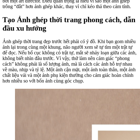
bởi một art director. Điều quan trọng là hiểu vì sao một ảnh ghép
trông “đắt” hơn ảnh ghép khác, thay vì chỉ kéo thả theo cảm tính.
Tạo Ảnh ghép thời trang phong cách, dẫn
đầu xu hướng
Ảnh ghép thời trang đẹp trước hết phải có ý đồ. Khi bạn gom nhiều
ảnh lại trong cùng một khung, não người xem sẽ tự tìm một trật tự
để đọc. Nếu bố cục không có trật tự, mắt sẽ nhảy loạn giữa các ảnh,
không biết nhìn đâu trước. Vì vậy, thứ làm nên cảm giác “phong
cách” không phải là số lượng ảnh, mà là cách các ảnh hỗ trợ nhau
về màu, nhịp và tỷ lệ. Một ảnh cận mặt, một ảnh toàn thân, một ảnh
chất liệu vải và một ảnh phụ kiện thường cho cảm giác hoàn chỉnh
hơn nhiều so với bốn ảnh cùng góc chụp.