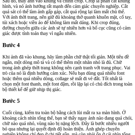
Sau đó, thay ảnh vào khung và chỉnh crop. Crop là phần cắt khung
hình, và nó ảnh hưởng rất mạnh đến cảm giác chuyên nghiệp. Cắt
quá sát có thể làm ảnh gấp gáp, cắt quá rộng lại làm mất chủ thể.
Với ảnh thời trang, nên giữ đủ khoảng thở quanh khuôn mặt, cổ tay,
túi xách hoặc viền áo để không làm mất dáng. Khi crop đúng,
đường chuyển giữa các ảnh sẽ tự nhiên hơn và bố cục cũng có cảm
giác được tính toán thay vì ngẫu nhiên.
Bước 4
Khi ảnh đã vào khung, hãy làm phần chữ thật tối giản. Một tiêu đề
ngắn, một dòng mô tả và có thể thêm một nhãn nhỏ là đủ. Chữ
trong ảnh ghép thời trang không nên cạnh tranh với trang phục. Vai
trò của nó là định hướng cảm xúc. Nếu bạn dùng quá nhiều font
hoặc thêm quá nhiều dòng, collage sẽ mất đi vẻ đắt. Tốt nhất là
chọn một font thanh, một font đậm, rồi lặp lại có chủ đích trong toàn
bộ thiết kế để giữ nhịp thị giác.
Bước 5
Cuối cùng, kiểm tra toàn bộ bằng cách lùi mắt ra xa màn hình. Ở
khoảng cách nhìn tổng thể, bạn sẽ thấy ngay ảnh nào đang quá chói,
chữ nào quá nhỏ, vùng nào bị nặng lệch. Đây là bước nhiều người
bỏ qua nhưng lại quyết định độ hoàn thiện. Ảnh ghép chuyên
nghiệp không chỉ đẹp ở chi tiết gần, mà còn phải ổn ở cái nhìn tổng