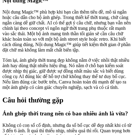
Nội dung Magic™
Nội dung Magic™ phù hợp khi bạn cần thêm tiêu đề, mô tả ngắn
hoặc câu dẫn cho bộ ảnh ghép. Trong thiết kế thời trang, chữ càng
ngắn càng dễ giữ chất. AI có thể gợi ý câu chữ, nhưng bạn vẫn nên
chỉnh lại theo concept vì ngôn ngữ thời trang phụ thuộc rất mạnh
vào sắc thái. Một bộ ảnh mang tinh thần tối giản sẽ cần câu chữ
khác hoàn toàn so với một bộ ảnh street style hoặc retro. Khi biết
cách dùng đúng, Nội dung Magic™ giúp tiết kiệm thời gian ở phần
đặt chữ mà không làm mất chất biên tập.
Tóm lại, ảnh ghép thời trang đẹp không nằm ở việc nhồi thật nhiều
ảnh hay dùng thật nhiều hiệu ứng. Nó nằm ở chỗ bạn kiểm soát
được nhịp thị giác, giữ được sự đồng nhất màu sắc và biết dùng
công cụ AI đúng lúc để hỗ trợ chứ không thay thế tư duy bố cục.
Nếu làm đúng các bước trên, Canva hoàn toàn đủ mạnh để tạo ra
một ảnh ghép có cảm giác chuyên nghiệp, sạch và có cá tính.
Câu hỏi thường gặp
Ảnh ghép thời trang nên có bao nhiêu ảnh là vừa?
Không có con số cố định, nhưng đa số bố cục dễ đẹp nhất khi có từ
3 đến 6 ảnh. Ít quá thì thiếu nhịp, nhiều quá thì rối. Quan trọng hơn