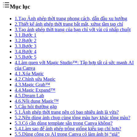
Mục lục
1.
Tạo Ảnh ghép thời trang phong cách, dẫn đầu xu hướng
2.
Thiết kế ảnh ghép thời trang bắt mắt, xứng tầm tạp chí
3.
Tạo ảnh ghép thời trang của bạn chỉ với vài cú nhấp chuột
3.1.
Bước 1
3.2.
Bước 2
3.3.
Bước 3
3.4.
Bước 4
3.5.
Bước 5
4.
Làm quen với Magic Studio™: Tập hợp tất cả sức mạnh AI
của Canva
4.1.
Xóa Magic
4.2.
Chỉnh sửa Magic
4.3.
Magic Grab™
4.4.
Magic Expand™
4.5.
Dream Lab
4.6.
Nội dung Magic™
5.
Câu hỏi thường gặp
5.1.
Ảnh ghép thời trang nên có bao nhiêu ảnh là vừa?
5.2.
Nên dùng ảnh chụp cùng tông màu hay khác tông màu?
5.3.
Có cần dùng template sẵn trong Canva không?
5.4.
Làm sao để ảnh ghép trông giống kiểu tạp chí hơn?
5.5.
Dùng công cụ AI trong Canva có làm ảnh bị “giả”