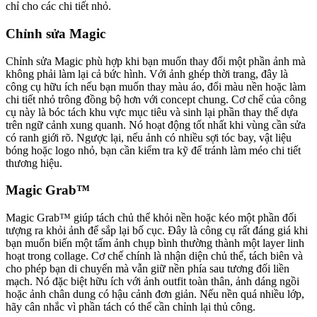
chỉ cho các chi tiết nhỏ.
Chỉnh sửa Magic
Chỉnh sửa Magic phù hợp khi bạn muốn thay đổi một phần ảnh mà
không phải làm lại cả bức hình. Với ảnh ghép thời trang, đây là
công cụ hữu ích nếu bạn muốn thay màu áo, đổi màu nền hoặc làm
chi tiết nhỏ trông đồng bộ hơn với concept chung. Cơ chế của công
cụ này là bóc tách khu vực mục tiêu và sinh lại phần thay thế dựa
trên ngữ cảnh xung quanh. Nó hoạt động tốt nhất khi vùng cần sửa
có ranh giới rõ. Ngược lại, nếu ảnh có nhiều sợi tóc bay, vật liệu
bóng hoặc logo nhỏ, bạn cần kiểm tra kỹ để tránh làm méo chi tiết
thương hiệu.
Magic Grab™
Magic Grab™ giúp tách chủ thể khỏi nền hoặc kéo một phần đối
tượng ra khỏi ảnh để sắp lại bố cục. Đây là công cụ rất đáng giá khi
bạn muốn biến một tấm ảnh chụp bình thường thành một layer linh
hoạt trong collage. Cơ chế chính là nhận diện chủ thể, tách biên và
cho phép bạn di chuyển mà vẫn giữ nền phía sau tương đối liền
mạch. Nó đặc biệt hữu ích với ảnh outfit toàn thân, ảnh dáng ngồi
hoặc ảnh chân dung có hậu cảnh đơn giản. Nếu nền quá nhiều lớp,
hãy cân nhắc vì phần tách có thể cần chỉnh lại thủ công.