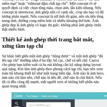
mềm mại” hoặc “editorial đậm chất tạp chí”. Một concept rõ sẽ
quyết định cả việc chọn tông màu, chọn ảnh, lẫn kiểu khung. Nếu
concept là streetwear, ảnh ghép nên có cạnh sắc, crop táo bạo và độ
tương phản mạnh. Nếu concept là nữ tính tối giản, nên ưu tiên tông
trung tính, đường cong mềm hơn và nhiều khoảng thở hơn. Ảnh
ghép đẹp là ảnh ghép có logic thị giác, không phải ảnh ghép chứa
thật nhiều hình.
Thiết kế ảnh ghép thời trang bắt mắt,
xứng tầm tạp chí
Sự khác biệt giữa một ảnh ghép “dùng được” và một ảnh ghép “đủ
lên tạp chí” thường nằm ở ba lớp: bố cục, chữ và tiết chế. Canva
cho phép bạn kiểm soát cả ba mà không cần kỹ năng dựng layout
quá nặng. Khi làm ảnh ghép theo phong cách tạp chí, bạn nên xem
toàn bộ khung thiết kế như một trang biên tập. Ảnh nào là ảnh hero,
ảnh nào chỉ làm nền, chữ nào là tiêu đề, chữ nào là chú thích. Nếu
tất cả đều cùng độ mạnh, mắt người xem sẽ không biết phần nào
quan trọng nhất.