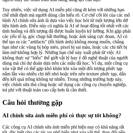
Tuy nhiên, việc sử dụng AI miễn phí cũng đi kèm với những hạn
chế nhất định mà người dùng cần hiểu rõ. Cơ chế cốt lõi của các mô
hình AI chỉnh sửa ảnh là dựa vào việc học hỏi từ một lượng lớn dữ
liệu hình ảnh. Điều này có nghĩa là AI sẽ hoạt động tốt nhất với các
tình huống và đối tượng đã được huấn luyện kỹ lưỡng. Khi gặp phải
các yếu tố lạ, góc chụp bất thường, hoặc ánh sáng cực đoan, AI có
thể tạo ra các "artifacts" (lỗi hình ảnh) không mong muốn, chẳng
hạn như các vùng bị bóp méo, pixel bị sai màu, hoặc các chi tiết bị
làm mờ không hợp lý. Những hạn chế này xuất phát từ việc AI
không thực sự "hiểu" thế giới vật lý hay ý đồ nghệ thuật của người
dùng mà chỉ dự đoán dựa trên các mẫu đã học. Ví dụ, một công cụ
xóa vật thể có thể gặp khó khăn khi xóa một đối tượng phức tạp
nằm lẫn vào nhiều chi tiết nhỏ hoặc trên nền texture phức tạp, dẫn
đến kết quả trông không tự nhiên. Trong những trường hợp này,
việc chỉnh sửa thủ công hoặc sử dụng các công cụ chuyên nghiệp,
trả phí với thuật toán cao cấp hơn là cần thiết.
Câu hỏi thường gặp
AI chỉnh sửa ảnh miễn phí có thực sự tốt không?
Các công cụ AI chỉnh sửa ảnh miễn phí hiện nay có khả năng rất
tốt, đặc biệt cho các tác vụ phổ biến như xóa vật thể, thay đổi nền,