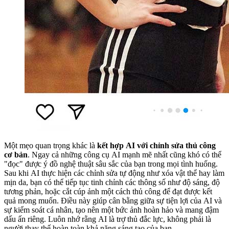
Một mẹo quan trọng khác là
kết hợp AI với chỉnh sửa thủ công
cơ bản
. Ngay cả những công cụ AI mạnh mẽ nhất cũng khó có thể
"đọc" được ý đồ nghệ thuật sâu sắc của bạn trong mọi tình huống.
Sau khi AI thực hiện các chỉnh sửa tự động như xóa vật thể hay làm
mịn da, bạn có thể tiếp tục tinh chỉnh các thông số như độ sáng, độ
tương phản, hoặc cắt cúp ảnh một cách thủ công để đạt được kết
quả mong muốn. Điều này giúp cân bằng giữa sự tiện lợi của AI và
sự kiểm soát cá nhân, tạo nên một bức ảnh hoàn hảo và mang đậm
dấu ấn riêng. Luôn nhớ rằng AI là trợ thủ đắc lực, không phải là
người thay thế hoàn toàn khả năng sáng tạo của bạn.