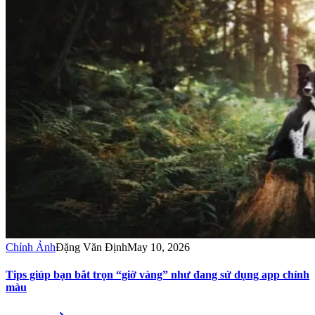
Chỉnh Ảnh
Đặng Văn Định
May 10, 2026
Tips giúp bạn bắt trọn “giờ vàng” như đang sử dụng app chỉnh
màu