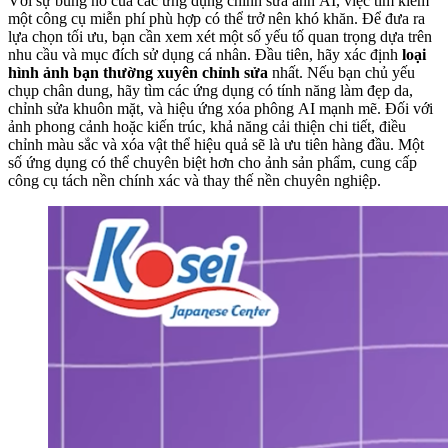
Với sự bùng nổ của các ứng dụng chỉnh sửa ảnh AI, việc tìm kiếm
một công cụ miễn phí phù hợp có thể trở nên khó khăn. Để đưa ra
lựa chọn tối ưu, bạn cần xem xét một số yếu tố quan trọng dựa trên
nhu cầu và mục đích sử dụng cá nhân. Đầu tiên, hãy xác định
loại
hình ảnh bạn thường xuyên chỉnh sửa
nhất. Nếu bạn chủ yếu
chụp chân dung, hãy tìm các ứng dụng có tính năng làm đẹp da,
chỉnh sửa khuôn mặt, và hiệu ứng xóa phông AI mạnh mẽ. Đối với
ảnh phong cảnh hoặc kiến trúc, khả năng cải thiện chi tiết, điều
chỉnh màu sắc và xóa vật thể hiệu quả sẽ là ưu tiên hàng đầu. Một
số ứng dụng có thể chuyên biệt hơn cho ảnh sản phẩm, cung cấp
công cụ tách nền chính xác và thay thế nền chuyên nghiệp.