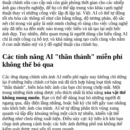
thuật chỉnh sửa cao cấp mà còn giải phóng thời gian cho các nhiếp
ảnh gia chuyên nghiệp, để họ có thể tập trung vào khía cạnh nghệ
thuật thay vì những công việc lặp đi lặp lại. Việc AI có thể tự động
tối ưu hóa các thông số như cân bằng trắng, độ tương phản, độ sắc
nét chỉ trong vài giây là một minh chứng rõ ràng cho việc công nghệ
này đã tiến xa đến mức nào trong việc hiểu và tái tạo lại một bức
ảnh đẹp. Tuy nhiên, điều quan trọng là người dùng cần hiểu rằng AI
chỉ là một công cụ hỗ trợ, và khả năng sáng tạo cuối cùng vẫn nằm
ở con mắt thẩm mỹ và ý đồ nghệ thuật của chính họ.
Các tính năng AI "thần thánh" miễn phí
không thể bỏ qua
Các ứng dụng chỉnh sửa ảnh AI miễn phí ngày nay không chỉ dừng
lại ở những hiệu chỉnh cơ bản mà đã tích hợp hàng loạt tính năng
"thần thánh", biến hóa bức ảnh của bạn chỉ trong chớp mắt. Một
trong những tính năng được yêu thích nhất là khả năng
xóa vật thể
không mong muốn
. Bạn có thể dễ dàng loại bỏ những người đi
ngang qua, dây điện lằng nhằng, hoặc bất kỳ chi tiết gây xao nhãng
nào khỏi bức ảnh của mình. AI sẽ tự động phân tích vùng xung
quanh và lấp đầy khoảng trống một cách tự nhiên, khiến vật thể
dường như chưa từng xuất hiện. Điều này cực kỳ hữu ích khi bạn
chụp ảnh phong cảnh hoặc các bức ảnh đường phố mà không thể
kiểm soát được mọi yếu tố xung quanh.