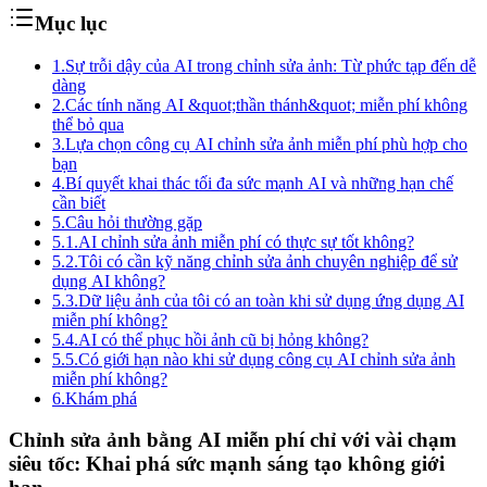
Mục lục
1.
Sự trỗi dậy của AI trong chỉnh sửa ảnh: Từ phức tạp đến dễ
dàng
2.
Các tính năng AI &quot;thần thánh&quot; miễn phí không
thể bỏ qua
3.
Lựa chọn công cụ AI chỉnh sửa ảnh miễn phí phù hợp cho
bạn
4.
Bí quyết khai thác tối đa sức mạnh AI và những hạn chế
cần biết
5.
Câu hỏi thường gặp
5.1.
AI chỉnh sửa ảnh miễn phí có thực sự tốt không?
5.2.
Tôi có cần kỹ năng chỉnh sửa ảnh chuyên nghiệp để sử
dụng AI không?
5.3.
Dữ liệu ảnh của tôi có an toàn khi sử dụng ứng dụng AI
miễn phí không?
5.4.
AI có thể phục hồi ảnh cũ bị hỏng không?
5.5.
Có giới hạn nào khi sử dụng công cụ AI chỉnh sửa ảnh
miễn phí không?
6.
Khám phá
Chỉnh sửa ảnh bằng AI miễn phí chỉ với vài chạm
siêu tốc: Khai phá sức mạnh sáng tạo không giới