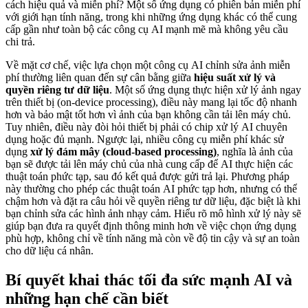
cách hiệu quả và miễn phí? Một số ứng dụng có phiên bản miễn phí
với giới hạn tính năng, trong khi những ứng dụng khác có thể cung
cấp gần như toàn bộ các công cụ AI mạnh mẽ mà không yêu cầu
chi trả.
Về mặt cơ chế, việc lựa chọn một công cụ AI chỉnh sửa ảnh miễn
phí thường liên quan đến sự cân bằng giữa
hiệu suất xử lý và
quyền riêng tư dữ liệu
. Một số ứng dụng thực hiện xử lý ảnh ngay
trên thiết bị (on-device processing), điều này mang lại tốc độ nhanh
hơn và bảo mật tốt hơn vì ảnh của bạn không cần tải lên máy chủ.
Tuy nhiên, điều này đòi hỏi thiết bị phải có chip xử lý AI chuyên
dụng hoặc đủ mạnh. Ngược lại, nhiều công cụ miễn phí khác sử
dụng
xử lý đám mây (cloud-based processing)
, nghĩa là ảnh của
bạn sẽ được tải lên máy chủ của nhà cung cấp để AI thực hiện các
thuật toán phức tạp, sau đó kết quả được gửi trả lại. Phương pháp
này thường cho phép các thuật toán AI phức tạp hơn, nhưng có thể
chậm hơn và đặt ra câu hỏi về quyền riêng tư dữ liệu, đặc biệt là khi
bạn chỉnh sửa các hình ảnh nhạy cảm. Hiểu rõ mô hình xử lý này sẽ
giúp bạn đưa ra quyết định thông minh hơn về việc chọn ứng dụng
phù hợp, không chỉ về tính năng mà còn về độ tin cậy và sự an toàn
cho dữ liệu cá nhân.
Bí quyết khai thác tối đa sức mạnh AI và
những hạn chế cần biết