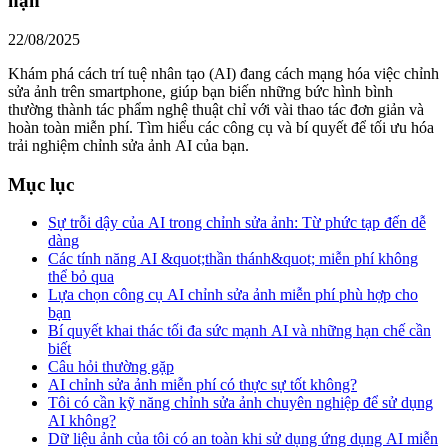
hạn
22/08/2025
Khám phá cách trí tuệ nhân tạo (AI) đang cách mạng hóa việc chỉnh
sửa ảnh trên smartphone, giúp bạn biến những bức hình bình
thường thành tác phẩm nghệ thuật chỉ với vài thao tác đơn giản và
hoàn toàn miễn phí. Tìm hiểu các công cụ và bí quyết để tối ưu hóa
trải nghiệm chỉnh sửa ảnh AI của bạn.
Mục lục
Sự trỗi dậy của AI trong chỉnh sửa ảnh: Từ phức tạp đến dễ
dàng
Các tính năng AI &quot;thần thánh&quot; miễn phí không
thể bỏ qua
Lựa chọn công cụ AI chỉnh sửa ảnh miễn phí phù hợp cho
bạn
Bí quyết khai thác tối đa sức mạnh AI và những hạn chế cần
biết
Câu hỏi thường gặp
AI chỉnh sửa ảnh miễn phí có thực sự tốt không?
Tôi có cần kỹ năng chỉnh sửa ảnh chuyên nghiệp để sử dụng
AI không?
Dữ liệu ảnh của tôi có an toàn khi sử dụng ứng dụng AI miễn