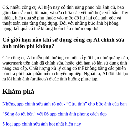
Có, nhiều công cụ AI hiện nay có tính năng phục hồi ảnh cũ, bao
gồm làm sắc nét, tô màu, và sửa chữa các vết nứt hoặc vết bẩn. Tuy
nhiên, hiệu quả sẽ phụ thuộc vào mức độ hư hại của ảnh gốc và
thuật toán của từng ứng dụng. Đối với những bức ảnh bị hỏng
nặng, kết quả có thể không hoàn hảo như mong đợi.
Có giới hạn nào khi sử dụng công cụ AI chỉnh sửa
ảnh miễn phí không?
Các công cụ AI miễn phí thường có một số giới hạn như quảng cáo,
watermark trên ảnh đã chỉnh sửa, hoặc giới hạn số lần sử dụng tính
năng cao cấp. Chất lượng xử lý cũng có thể không bằng các phiên
bản trả phí hoặc phần mềm chuyên nghiệp. Ngoài ra, AI đôi khi tạo
ra lỗi hình ảnh (artifacts) ở các tình huống phức tạp.
Khám phá
Những app chỉnh sửa ảnh rõ nét - “Cứu tinh” cho bức ảnh của bạn
"Sống ảo tới bến" với 06 app chỉnh ảnh phong cách đẹp
5 loại app chỉnh sửa ảnh hot nhất hiện nay