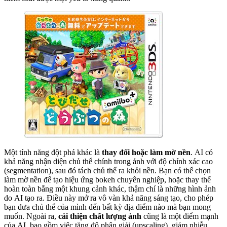
Một tính năng đột phá khác là
thay đổi hoặc làm mờ nền
. AI có
khả năng nhận diện chủ thể chính trong ảnh với độ chính xác cao
(segmentation), sau đó tách chủ thể ra khỏi nền. Bạn có thể chọn
làm mờ nền để tạo hiệu ứng bokeh chuyên nghiệp, hoặc thay thế
hoàn toàn bằng một khung cảnh khác, thậm chí là những hình ảnh
do AI tạo ra. Điều này mở ra vô vàn khả năng sáng tạo, cho phép
bạn đưa chủ thể của mình đến bất kỳ địa điểm nào mà bạn mong
muốn. Ngoài ra,
cải thiện chất lượng ảnh
cũng là một điểm mạnh
của AI, bao gồm việc tăng độ phân giải (upscaling), giảm nhiễu