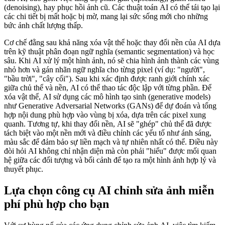
(denoising), hay phục hồi ảnh cũ. Các thuật toán AI có thể tái tạo lại
các chi tiết bị mất hoặc bị mờ, mang lại sức sống mới cho những
bức ảnh chất lượng thấp.
Cơ chế đằng sau khả năng xóa vật thể hoặc thay đổi nền của AI dựa
trên kỹ thuật phân đoạn ngữ nghĩa (semantic segmentation) và học
sâu. Khi AI xử lý một hình ảnh, nó sẽ chia hình ảnh thành các vùng
nhỏ hơn và gán nhãn ngữ nghĩa cho từng pixel (ví dụ: "người",
"bầu trời", "cây cối"). Sau khi xác định được ranh giới chính xác
giữa chủ thể và nền, AI có thể thao tác độc lập với từng phần. Để
xóa vật thể, AI sử dụng các mô hình tạo sinh (generative models)
như Generative Adversarial Networks (GANs) để dự đoán và tổng
hợp nội dung phù hợp vào vùng bị xóa, dựa trên các pixel xung
quanh. Tương tự, khi thay đổi nền, AI sẽ "ghép" chủ thể đã được
tách biệt vào một nền mới và điều chỉnh các yếu tố như ánh sáng,
màu sắc để đảm bảo sự liền mạch và tự nhiên nhất có thể. Điều này
đòi hỏi AI không chỉ nhận diện mà còn phải "hiểu" được mối quan
hệ giữa các đối tượng và bối cảnh để tạo ra một hình ảnh hợp lý và
thuyết phục.
Lựa chọn công cụ AI chỉnh sửa ảnh miễn
phí phù hợp cho bạn