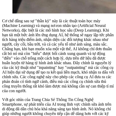
Cơ chế đằng sau sự "thần kỳ" này là các thuật toán học máy
(Machine Learning) và mạng nơ-ron nhân tạo (Artificial Neural
Networks), đặc biệt là các mô hình học sâu (Deep Learning). Khi
bạn tải một bức ảnh lên ứng dụng AI, hệ thống sẽ ngay lập tức phân
tích hàng triệu điểm ảnh, nhận diện các đối tượng khác nhau như
người, cây cối, bầu trời, và cả các yếu tố như ánh sáng, màu sắc.
Chẳng hạn, khi bạn muốn xóa một vật thể, AI không chỉ đơn thuần
cắt bỏ nó mà còn "hiểu" được bối cảnh xung quanh và tự động
"điền" vào chỗ trống một cách hợp lý, dựa trên dữ liệu đã được
huấn luyện từ hàng tỷ hình ảnh khác nhau. Đây chính là nguyên lý
của các kỹ thuật như "inpainting" hay "outpainting" mà các công cụ
AI hiện đại sử dụng để tạo ra kết quả liền mạch, khó nhận ra dấu vết
chỉnh sửa. Các công nghệ này cho phép các công cụ AI đưa ra các
phán đoán có tính ngữ cảnh, điều mà các công cụ chỉnh sửa thủ
công truyền thống rất khó làm được mà không cần sự can thiệp tỉ mỉ
của con người.
Với góc nhìn của Trang Chia Sẻ Thông Tin Công Nghệ
Smartphone, sự phát triển của AI trong lĩnh vực chỉnh sửa ảnh trên
di động đã dân chủ hóa khả năng sáng tạo hình ảnh. Nó không chỉ
giúp những người không chuyên tiếp cận dễ dàng hơn với các kỹ