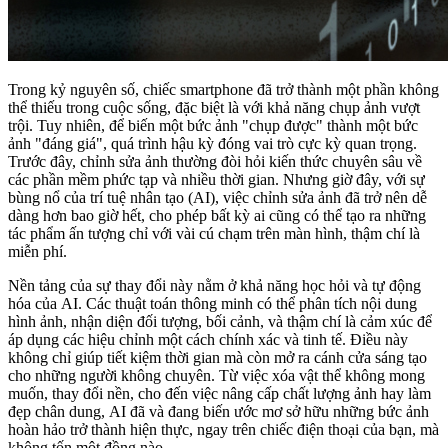
Trong kỷ nguyên số, chiếc smartphone đã trở thành một phần không
thể thiếu trong cuộc sống, đặc biệt là với khả năng chụp ảnh vượt
trội. Tuy nhiên, để biến một bức ảnh "chụp được" thành một bức
ảnh "đáng giá", quá trình hậu kỳ đóng vai trò cực kỳ quan trọng.
Trước đây, chỉnh sửa ảnh thường đòi hỏi kiến thức chuyên sâu về
các phần mềm phức tạp và nhiều thời gian. Nhưng giờ đây, với sự
bùng nổ của trí tuệ nhân tạo (AI), việc chỉnh sửa ảnh đã trở nên dễ
dàng hơn bao giờ hết, cho phép bất kỳ ai cũng có thể tạo ra những
tác phẩm ấn tượng chỉ với vài cú chạm trên màn hình, thậm chí là
miễn phí.
Nền tảng của sự thay đổi này nằm ở khả năng học hỏi và tự động
hóa của AI. Các thuật toán thông minh có thể phân tích nội dung
hình ảnh, nhận diện đối tượng, bối cảnh, và thậm chí là cảm xúc để
áp dụng các hiệu chỉnh một cách chính xác và tinh tế. Điều này
không chỉ giúp tiết kiệm thời gian mà còn mở ra cánh cửa sáng tạo
cho những người không chuyên. Từ việc xóa vật thể không mong
muốn, thay đổi nền, cho đến việc nâng cấp chất lượng ảnh hay làm
đẹp chân dung, AI đã và đang biến ước mơ sở hữu những bức ảnh
hoàn hảo trở thành hiện thực, ngay trên chiếc điện thoại của bạn, mà
không tốn một đồng nào.