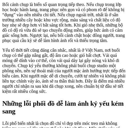
Bối cảnh chụp là biến số quan trọng tiếp theo. Nếu chụp trong lớp
học hoặc hành lang, trang phục nên gọn và có phom rõ để không bị
“đụng” vào nền nhiều chi tiết. Nếu chụp ngoài trời, nhất là ở sân
trường nhiều cây hoặc khu vực rộng, màu sáng và chất liệu có độ
bay nhẹ sẽ đẹp hơn vì bắt sáng tốt hơn. Khi gió nhẹ thổi, những bộ
đồ có độ rủ vừa đủ sẽ tạo chuyển động mềm, giúp bức ảnh có cảm
giác sống hơn. Ngược lại, nếu bối cảnh chật hoặc đông người, trang
phục quá cầu kỳ sẽ dễ làm hình ảnh rối và thiếu trọng tâm.
Yếu tố thời tiết cũng đáng cân nhắc, nhất là ở Việt Nam, nơi buổi
chụp có thể gặp nắng gắt, độ ẩm cao hoặc gió bất chợt. Vải quá
mỏng dễ dính vào cơ thể, còn vải quá dày lại gây nóng và khó di
chuyển. Chụp kỷ yếu thường không phải buổi chụp studio một
phông nền, nên sự thoải mái của người mặc ảnh hưởng trực tiếp đến
biểu cảm. Khi người mặc dễ di chuyển, cười tự nhiên và không phải
liên tục chỉnh váy áo, ảnh sẽ ra thần thái hơn. Đây là điểm mà nhiều
người chỉ nhận ra sau khi đã chụp xong, nên chuẩn bị từ đầu sẽ tiết
kiệm rất nhiều công sức.
Những lỗi phối đồ dễ làm ảnh kỷ yếu kém
sang
Lỗi phổ biến nhất là chọn đồ chỉ vì đẹp trên móc treo mà không