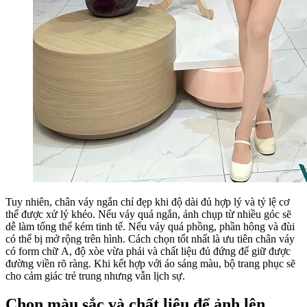
Tuy nhiên, chân váy ngắn chỉ đẹp khi độ dài đủ hợp lý và tỷ lệ cơ
thể được xử lý khéo. Nếu váy quá ngắn, ảnh chụp từ nhiều góc sẽ
dễ làm tổng thể kém tinh tế. Nếu váy quá phồng, phần hông và đùi
có thể bị mở rộng trên hình. Cách chọn tốt nhất là ưu tiên chân váy
có form chữ A, độ xòe vừa phải và chất liệu đủ đứng để giữ được
đường viền rõ ràng. Khi kết hợp với áo sáng màu, bộ trang phục sẽ
cho cảm giác trẻ trung nhưng vẫn lịch sự.
Chọn màu sắc và chất liệu để ảnh lên