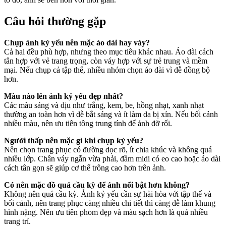
Câu hỏi thường gặp
Chụp ảnh kỷ yếu nên mặc áo dài hay váy?
Cả hai đều phù hợp, nhưng theo mục tiêu khác nhau. Áo dài cách
tân hợp với vẻ trang trọng, còn váy hợp với sự trẻ trung và mềm
mại. Nếu chụp cả tập thể, nhiều nhóm chọn áo dài vì dễ đồng bộ
hơn.
Màu nào lên ảnh kỷ yếu đẹp nhất?
Các màu sáng và dịu như trắng, kem, be, hồng nhạt, xanh nhạt
thường an toàn hơn vì dễ bắt sáng và ít làm da bị xỉn. Nếu bối cảnh
nhiều màu, nên ưu tiên tông trung tính để ảnh đỡ rối.
Người thấp nên mặc gì khi chụp kỷ yếu?
Nên chọn trang phục có đường dọc rõ, ít chia khúc và không quá
nhiều lớp. Chân váy ngắn vừa phải, đầm midi có eo cao hoặc áo dài
cách tân gọn sẽ giúp cơ thể trông cao hơn trên ảnh.
Có nên mặc đồ quá cầu kỳ để ảnh nổi bật hơn không?
Không nên quá cầu kỳ. Ảnh kỷ yếu cần sự hài hòa với tập thể và
bối cảnh, nên trang phục càng nhiều chi tiết thì càng dễ làm khung
hình nặng. Nên ưu tiên phom đẹp và màu sạch hơn là quá nhiều
trang trí.