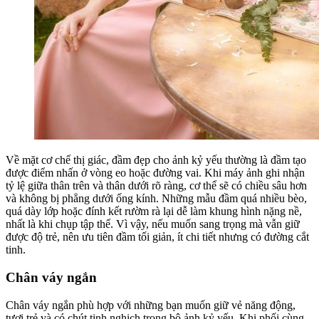
Về mặt cơ chế thị giác, đầm đẹp cho ảnh kỷ yếu thường là đầm tạo
được điểm nhấn ở vòng eo hoặc đường vai. Khi máy ảnh ghi nhận
tỷ lệ giữa thân trên và thân dưới rõ ràng, cơ thể sẽ có chiều sâu hơn
và không bị phẳng dưới ống kính. Những mẫu đầm quá nhiều bèo,
quá dày lớp hoặc đính kết rườm rà lại dễ làm khung hình nặng nề,
nhất là khi chụp tập thể. Vì vậy, nếu muốn sang trọng mà vẫn giữ
được độ trẻ, nên ưu tiên đầm tối giản, ít chi tiết nhưng có đường cắt
tinh.
Chân váy ngắn
Chân váy ngắn phù hợp với những bạn muốn giữ vẻ năng động,
tươi trẻ và có chút tinh nghịch trong bộ ảnh kỷ yếu. Khi phối cùng