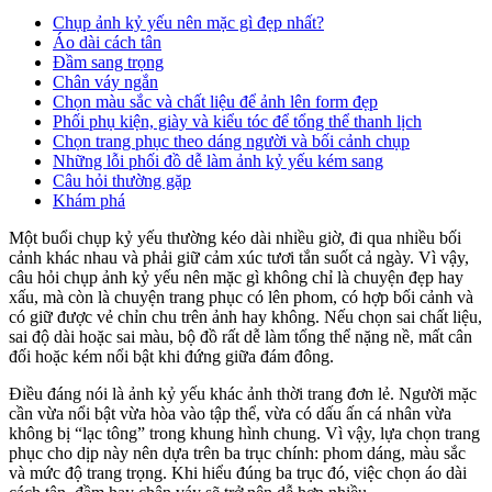
Chụp ảnh kỷ yếu nên mặc gì đẹp nhất?
Áo dài cách tân
Đầm sang trọng
Chân váy ngắn
Chọn màu sắc và chất liệu để ảnh lên form đẹp
Phối phụ kiện, giày và kiểu tóc để tổng thể thanh lịch
Chọn trang phục theo dáng người và bối cảnh chụp
Những lỗi phối đồ dễ làm ảnh kỷ yếu kém sang
Câu hỏi thường gặp
Khám phá
Một buổi chụp kỷ yếu thường kéo dài nhiều giờ, đi qua nhiều bối
cảnh khác nhau và phải giữ cảm xúc tươi tắn suốt cả ngày. Vì vậy,
câu hỏi chụp ảnh kỷ yếu nên mặc gì không chỉ là chuyện đẹp hay
xấu, mà còn là chuyện trang phục có lên phom, có hợp bối cảnh và
có giữ được vẻ chỉn chu trên ảnh hay không. Nếu chọn sai chất liệu,
sai độ dài hoặc sai màu, bộ đồ rất dễ làm tổng thể nặng nề, mất cân
đối hoặc kém nổi bật khi đứng giữa đám đông.
Điều đáng nói là ảnh kỷ yếu khác ảnh thời trang đơn lẻ. Người mặc
cần vừa nổi bật vừa hòa vào tập thể, vừa có dấu ấn cá nhân vừa
không bị “lạc tông” trong khung hình chung. Vì vậy, lựa chọn trang
phục cho dịp này nên dựa trên ba trục chính: phom dáng, màu sắc
và mức độ trang trọng. Khi hiểu đúng ba trục đó, việc chọn áo dài