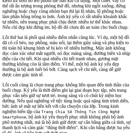
kiểm tra xem nó lên phom thế nào khi cử động. Một chiếc váy có
thể rất ấn tượng trong phòng thử đồ, nhưng khi ngồi xuống, đứng
nghiêng hoặc chạy cùng nhóm bạn thì lại lộ nhăn, lộ phồng hoặc
làm phần hông trông to hơn. Ảnh kỷ yếu có rất nhiều khoảnh khắc
tự nhiên, nên trang phục phải chịu được nhiều tư thế khác nhau.
Nếu chỉ đẹp khi đứng im, bộ đồ đó chưa đủ an toàn cho buổi chụp.
Lỗi thứ hai là phối quá nhiều điểm nhấn cùng lúc. Ví dụ, một bộ đồ
đã có cổ bèo, tay phồng, màu nổi, lại thêm giày sáng và phụ kiện to
thì toàn bộ khung hình sẽ bị kéo về nhiều hướng. Máy ảnh không
đọc cảm xúc như mắt người, nó đọc mảng sáng, đường biên và nhịp
điệu của chi tiết. Khi quá nhiều chi tiết tranh nhau, gương mặt
thường không còn là tâm điểm. Vì thế, một bộ ảnh kỷ yếu đẹp
thường là bộ ảnh biết bỏ bớt. Càng sạch về chi tiết, càng dễ giữ
được cảm giác tinh tế.
Lỗi cuối cùng là chọn trang phục không liên quan đến tinh thần của
buổi chụp. Kỷ yếu là thời điểm ghi lại giai đoạn học tập, nên trang
phục vẫn nên giữ sự tươi trẻ, trong sáng và có chút kỷ niệm học
đường. Nếu quá nghiêng về tiệc tùng hoặc quá nặng tính trình diễn,
bức ảnh sẽ mất sự liên kết với câu chuyện của lớp. Trong kinh
nghiệm biên tập của
Trang Chia Sẻ Thông Tin Công Nghệ
, bộ ảnh kỷ yếu thuyết phục nhất không phải bộ ảnh
Smartphone
phô trương nhất, mà là bộ ảnh giữ được sự cân bằng giữa cá tính, sự
thanh lịch và cảm giác “đúng thời điểm”. Khi cân bằng được ba yếu
tố đó, ảnh sẽ bền hơn với thời gian.