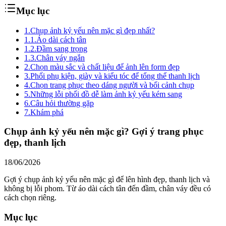
Mục lục
1.
Chụp ảnh kỷ yếu nên mặc gì đẹp nhất?
1.1.
Áo dài cách tân
1.2.
Đầm sang trọng
1.3.
Chân váy ngắn
2.
Chọn màu sắc và chất liệu để ảnh lên form đẹp
3.
Phối phụ kiện, giày và kiểu tóc để tổng thể thanh lịch
4.
Chọn trang phục theo dáng người và bối cảnh chụp
5.
Những lỗi phối đồ dễ làm ảnh kỷ yếu kém sang
6.
Câu hỏi thường gặp
7.
Khám phá
Chụp ảnh kỷ yếu nên mặc gì? Gợi ý trang phục
đẹp, thanh lịch
18/06/2026
Gợi ý chụp ảnh kỷ yếu nên mặc gì để lên hình đẹp, thanh lịch và
không bị lỗi phom. Từ áo dài cách tân đến đầm, chân váy đều có
cách chọn riêng.
Mục lục