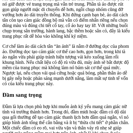
nó giữ được vẻ trang trọng mà vẫn trẻ trung. Phần tà áo được rút
gọn giúp người mặc di chuyển dễ hơn, ngồi chụp nhóm cũng đỡ
vướng hơn áo dài truyền thống. Khi đứng cạnh bạn bè, áo dài cách
tân còn tạo cảm giác đồng bộ mà vẫn có điểm nhấn riêng nếu chọn
đúng màu và đúng chi tiết cổ tay, cổ áo hay tay lỡ. Với những buổi
chụp trong sân trường, hành lang, bậc thềm hoặc sân cỏ, đây là kiểu
trang phục rất dễ hòa vào không khí kỷ niệm.
Cơ chế làm áo dài cách tân “ăn ảnh” là nằm ở đường dọc của phom
áo. Đường dọc tạo cảm giác cơ thể cao hơn, gọn hơn, trong khi tà
áo ngắn vừa phải giúp tránh hiện tượng vải kéo xuống làm rối
khung hình. Nếu chất liệu có độ rủ vừa đủ, máy ảnh sẽ bắt được độ
mềm của trang phục mà không làm nó bám sát cơ thể quá mức.
Ngược lại, nếu chọn vải quá cứng hoặc quá bóng, phần thân áo dễ
bị gãy nếp hoặc phản sáng mạnh dưới nắng, làm mất sự tinh tế vốn
có của kiểu trang phục này.
Đầm sang trọng
Đầm là lựa chọn phù hợp khi muốn ảnh kỷ yếu mang cảm giác nữ
tính và trưởng thành hơn. Trong đó, đầm midi hoặc đầm có độ dài
qua gối thường dễ tạo cảm giác thanh lịch hơn đầm quá ngắn, vì nó
giúp hình ảnh tổng thể cân bằng và ít bị “thừa chi tiết” ở phần chân.
Một chiếc đầm có eo rõ, vai vừa vặn và thân váy rũ nhẹ sẽ giúp