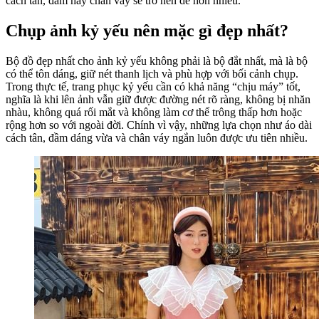
cách tân, đầm hay chân váy sẽ trở nên dễ hơn nhiều.
Chụp ảnh kỷ yếu nên mặc gì đẹp nhất?
Bộ đồ đẹp nhất cho ảnh kỷ yếu không phải là bộ đắt nhất, mà là bộ
có thể tôn dáng, giữ nét thanh lịch và phù hợp với bối cảnh chụp.
Trong thực tế, trang phục kỷ yếu cần có khả năng “chịu máy” tốt,
nghĩa là khi lên ảnh vẫn giữ được đường nét rõ ràng, không bị nhăn
nhàu, không quá rối mắt và không làm cơ thể trông thấp hơn hoặc
rộng hơn so với ngoài đời. Chính vì vậy, những lựa chọn như áo dài
cách tân, đầm dáng vừa và chân váy ngắn luôn được ưu tiên nhiều.