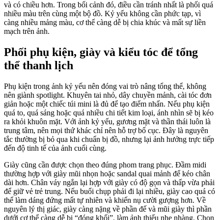
và có chiều hơn. Trong bối cảnh đó, điều cần tránh nhất là phối quá
nhiều màu trên cùng một bộ đồ. Kỷ yếu không cần phức tạp, vì
càng nhiều mảng màu, cơ thể càng dễ bị chia khúc và mất sự liền
mạch trên ảnh.
Phối phụ kiện, giày và kiểu tóc để tổng
thể thanh lịch
Phụ kiện trong ảnh kỷ yếu nên đóng vai trò nâng tổng thể, không
nên giành spotlight. Khuyên tai nhỏ, dây chuyền mảnh, cài tóc đơn
giản hoặc một chiếc túi mini là đủ để tạo điểm nhấn. Nếu phụ kiện
quá to, quá sáng hoặc quá nhiều chi tiết kim loại, ánh nhìn sẽ bị kéo
ra khỏi khuôn mặt. Với ảnh kỷ yếu, gương mặt và thần thái luôn là
trung tâm, nên mọi thứ khác chỉ nên hỗ trợ bố cục. Đây là nguyên
tắc thường bị bỏ qua khi chuẩn bị đồ, nhưng lại ảnh hưởng trực tiếp
đến độ tinh tế của ảnh cuối cùng.
Giày cũng cần được chọn theo đúng phom trang phục. Đầm midi
thường hợp với giày mũi nhọn hoặc sandal quai mảnh để kéo chân
dài hơn. Chân váy ngắn lại hợp với giày có độ gọn và thấp vừa phải
để giữ vẻ trẻ trung. Nếu buổi chụp phải đi lại nhiều, giày cao quá có
thể làm dáng đứng mất tự nhiên và khiến nụ cười gượng hơn. Về
nguyên lý thị giác, giày càng nặng về phần đế và mũi giày thì phần
dưới cơ thể càng dễ bị “đóng khối”, làm ảnh thiếu nhẹ nhàng. Chọn