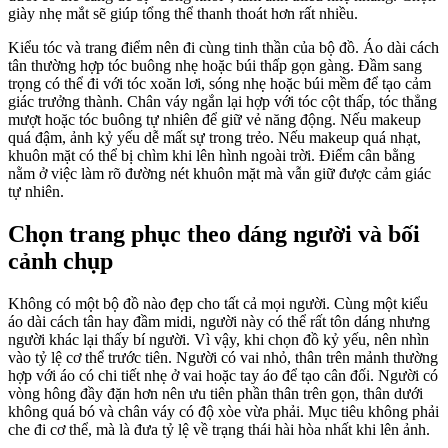
giày nhẹ mắt sẽ giúp tổng thể thanh thoát hơn rất nhiều.
Kiểu tóc và trang điểm nên đi cùng tinh thần của bộ đồ. Áo dài cách
tân thường hợp tóc buông nhẹ hoặc búi thấp gọn gàng. Đầm sang
trọng có thể đi với tóc xoăn lơi, sóng nhẹ hoặc búi mềm để tạo cảm
giác trưởng thành. Chân váy ngắn lại hợp với tóc cột thấp, tóc thẳng
mượt hoặc tóc buông tự nhiên để giữ vẻ năng động. Nếu makeup
quá đậm, ảnh kỷ yếu dễ mất sự trong trẻo. Nếu makeup quá nhạt,
khuôn mặt có thể bị chìm khi lên hình ngoài trời. Điểm cân bằng
nằm ở việc làm rõ đường nét khuôn mặt mà vẫn giữ được cảm giác
tự nhiên.
Chọn trang phục theo dáng người và bối
cảnh chụp
Không có một bộ đồ nào đẹp cho tất cả mọi người. Cùng một kiểu
áo dài cách tân hay đầm midi, người này có thể rất tôn dáng nhưng
người khác lại thấy bí người. Vì vậy, khi chọn đồ kỷ yếu, nên nhìn
vào tỷ lệ cơ thể trước tiên. Người có vai nhỏ, thân trên mảnh thường
hợp với áo có chi tiết nhẹ ở vai hoặc tay áo để tạo cân đối. Người có
vòng hông đầy đặn hơn nên ưu tiên phần thân trên gọn, thân dưới
không quá bó và chân váy có độ xòe vừa phải. Mục tiêu không phải
che đi cơ thể, mà là đưa tỷ lệ về trạng thái hài hòa nhất khi lên ảnh.