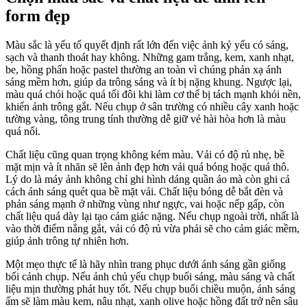
form đẹp
Màu sắc là yếu tố quyết định rất lớn đến việc ảnh kỷ yếu có sáng,
sạch và thanh thoát hay không. Những gam trắng, kem, xanh nhạt,
be, hồng phấn hoặc pastel thường an toàn vì chúng phản xạ ánh
sáng mềm hơn, giúp da trông sáng và ít bị nặng khung. Ngược lại,
màu quá chói hoặc quá tối đôi khi làm cơ thể bị tách mạnh khỏi nền,
khiến ảnh trông gắt. Nếu chụp ở sân trường có nhiều cây xanh hoặc
tường vàng, tông trung tính thường dễ giữ vẻ hài hòa hơn là màu
quá nổi.
Chất liệu cũng quan trọng không kém màu. Vải có độ rủ nhẹ, bề
mặt mịn và ít nhăn sẽ lên ảnh đẹp hơn vải quá bóng hoặc quá thô.
Lý do là máy ảnh không chỉ ghi hình dáng quần áo mà còn ghi cả
cách ánh sáng quét qua bề mặt vải. Chất liệu bóng dễ bắt đèn và
phản sáng mạnh ở những vùng như ngực, vai hoặc nếp gấp, còn
chất liệu quá dày lại tạo cảm giác nặng. Nếu chụp ngoài trời, nhất là
vào thời điểm nắng gắt, vải có độ rủ vừa phải sẽ cho cảm giác mềm,
giúp ảnh trông tự nhiên hơn.
Một mẹo thực tế là hãy nhìn trang phục dưới ánh sáng gần giống
bối cảnh chụp. Nếu ảnh chủ yếu chụp buổi sáng, màu sáng và chất
liệu mịn thường phát huy tốt. Nếu chụp buổi chiều muộn, ánh sáng
ấm sẽ làm màu kem, nâu nhạt, xanh olive hoặc hồng đất trở nên sâu