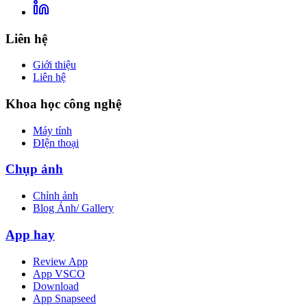
Liên hệ
Giới thiệu
Liên hệ
Khoa học công nghệ
Máy tính
ĐIện thoại
Chụp ảnh
Chỉnh ảnh
Blog Ảnh/ Gallery
App hay
Review App
App VSCO
Download
App Snapseed