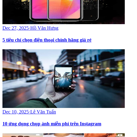
Dec 27, 2025
·
Hồ Văn Hưng
5 tiêu chí chọn điện thoại chính hãng giá rẻ
Dec 10, 2025
·
Lê Văn Tuấn
10 ứng dụng chụp ảnh miễn phí trên Instagram