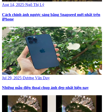
Aug 14, 2025
·
Ngô Thị Lý
Cách chỉnh ảnh ngược sáng bằng Snapseed mới nhất trên
iPhone
Jul 29, 2025
·
Dương Văn Duy
Những mẫu điện thoại chụp ảnh đẹp nhất hiện nay