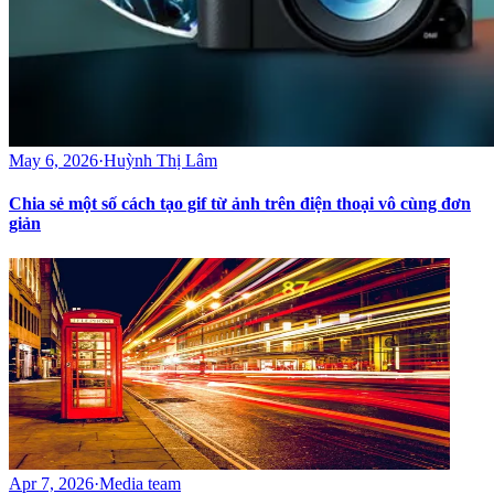
May 6, 2026
·
Huỳnh Thị Lâm
Chia sẻ một số cách tạo gif từ ảnh trên điện thoại vô cùng đơn
giản
Apr 7, 2026
·
Media team