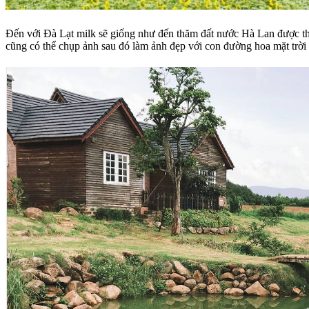
Đến với Đà Lạt milk sẽ giống như đến thăm đất nước Hà Lan được th
cũng có thể chụp ảnh sau đó làm ảnh đẹp với con đường hoa mặt trời n