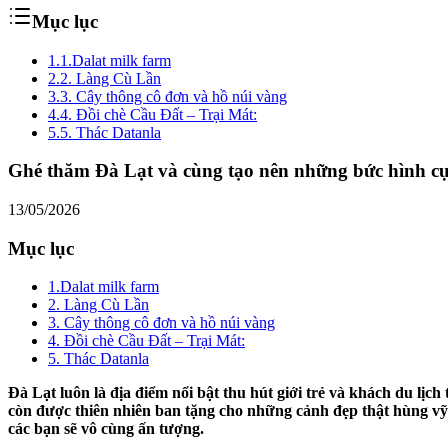
Mục lục
1.
1.Dalat milk farm
2.
2. Làng Cù Lần
3.
3. Cây thông cô đơn và hồ núi vàng
4.
4. Đồi chè Cầu Đất – Trại Mát:
5.
5. Thác Datanla
Ghé thăm Đà Lạt và cùng tạo nên những bức hình cự
13/05/2026
Mục lục
1.Dalat milk farm
2. Làng Cù Lần
3. Cây thông cô đơn và hồ núi vàng
4. Đồi chè Cầu Đất – Trại Mát:
5. Thác Datanla
Đà Lạt luôn là địa điểm nổi bật thu hút giới trẻ và khách du lị
còn được thiên nhiên ban tặng cho những cảnh đẹp thật hùng vỹ
các bạn sẽ vô cùng ấn tượng.