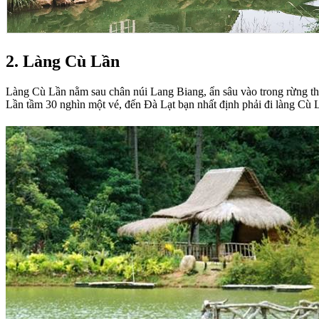
2. Làng Cù Lần
Làng Cù Lần nằm sau chân núi Lang Biang, ẩn sâu vào trong rừng th
Lần tầm 30 nghìn một vé, đến Đà Lạt bạn nhất định phải đi làng Cù 