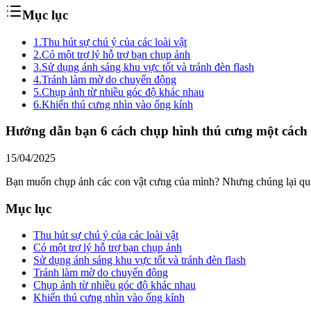
Mục lục
1.
Thu hút sự chú ý của các loài vật
2.
Có một trợ lý hỗ trợ bạn chụp ảnh
3.
Sử dụng ánh sáng khu vực tốt và tránh đèn flash
4.
Tránh làm mờ do chuyển động
5.
Chụp ảnh từ nhiều góc độ khác nhau
6.
Khiến thú cưng nhìn vào ống kính
Hướng dẫn bạn 6 cách chụp hình thú cưng một cách
15/04/2025
Bạn muốn chụp ảnh các con vật cưng của mình? Nhưng chúng lại quá
Mục lục
Thu hút sự chú ý của các loài vật
Có một trợ lý hỗ trợ bạn chụp ảnh
Sử dụng ánh sáng khu vực tốt và tránh đèn flash
Tránh làm mờ do chuyển động
Chụp ảnh từ nhiều góc độ khác nhau
Khiến thú cưng nhìn vào ống kính