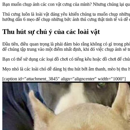
Bạn muốn chụp ảnh các con vật cưng của mình? Nhưng chúng lại quá
Thú cưng luôn là loài vật đáng yêu khiến chúng ta muốn chụp những
hướng dẫn 6 mẹo để chụp những bức ảnh thú cưng thật tinh tế và dễ 
Thu hút sự chú ý của các loài vật
Đầu tiên, điều quan trọng là phải đảm bảo rằng không có gì trong ph
để chúng tập trung vào một điểm nhất định, khi đó việc chụp ảnh sẽ t
Bạn có thể sử dụng các loại đồ chơi có tiếng kêu hoặc đồ chơi để ch
Mẹo nhỏ là các loài chó dễ dàng bị thu hút bởi âm thanh, mèo bị thu
[caption id="attachment_3845" align="aligncenter" width="1000"]