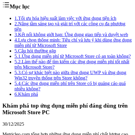
Mục lục
1.
Tối ưu hóa hiệu suất làm việc với ứng dụng tiện ích
2.
Nâng tầm sáng tạo và giải trí với các công cụ đa phương
tiện
3.
Kết nối không giới hạn: Ứng dụng giao tiếp và duyệt web
4.
Lựa chọn thông minh: Tiêu chí và lưu ý khi dùng ứng dụng
miễn phí từ Microsoft Store
5.
Câu hỏi thường gặp
5.1.
Ứng dụng miễn phí từ Microsoft Store có an toàn không?
5.2.
Làm thế nào để tìm kiếm các ứng dụng miễn phí tốt nhất
trên Microsoft Store?
5.3.
Có sự khác biệt nào giữa ứng dụng UWP và ứng dụng
Win32 truyền thống trên Store không?
5.4.
Các ứng dụng miễn phí trên Store có bị quảng cáo quá
nhiều không?
6.
Khám phá
Khám phá top ứng dụng miễn phí đáng dùng trên
Microsoft Store PC
30/12/2025
Metricleo.com tổng hợp những ứng dụng miễn phí chất lượng cao