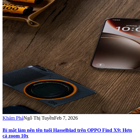
Khám Phá
Ngô Thị Tuyền
Feb 7, 2026
Bí mật làm nên tên tuổi Hasselblad trên OPPO Find X9: Hơn
cả zoom 10x