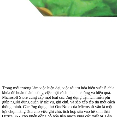
Trong môi trường làm việc hiện đại, việc tối ưu hóa hiệu suất là chìa
khóa để hoàn thành công việc một cách nhanh chóng và hiệu quả.
Microsoft Store cung cấp một loạt các ứng dụng tiện ích miễn phí
giúp người dùng quản lý tác vụ, ghi chú, và sắp xếp tệp tin một cách
thông minh. Các ứng dụng như OneNote của Microsoft vẫn là một
lựa chọn hàng đầu cho việc ghi chú, tích hợp sâu vào hệ sinh thái
Office 365, cho phép đồng bộ hóa liền mạch giữa các thiết bị. Bên