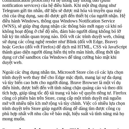
communication protocols) và hệ thống đẩy thông báo (push
notification services) của hệ điều hành. Khi một ứng dụng như
Telegram gửi tin nhắn, dữ liệu sẽ được mã hóa và truyền qua máy
chủ của ứng dụng, sau đó được gửi đến thiết bị của người nhận. Hệ
điều hành Windows, thông qua Windows Notification Service
(WNS), sẽ giúp ứng dụng nhận các thông báo mới ngay cả khi nó
không hoạt động ở chế độ nền, đảm bảo người dùng không bỏ lỡ
bất kỳ tin nhắn quan trọng nào. Đối với các trình duyệt web, chúng
sử dụng các công nghệ render như Blink (đối với Edge, Brave)
hoặc Gecko (đối với Firefox) để dịch mã HTML, CSS và JavaScript
thành giao diện người dùng hiển thị trên màn hình, đồng thời tận
dụng cơ chế sandbox của Windows để tăng cường bảo mật khi
duyệt web.
Ngoài các ứng dụng nhắn tin, Microsoft Store còn có các lựa chọn
trình duyệt web thay thế cho Edge mặc định, mang lại sự đa dạng
và tùy biến cao hơn cho người dùng. Brave Browser là một ví dụ
điển hình, được biết đến với tính năng chặn quảng cáo và theo dõi
tích hợp, giúp tăng tốc độ tải trang và bảo vệ quyền riêng tư. Firefox
cũng có phiên bản trên Store, cung cấp một trình duyệt mã nguồn
mở với nhiều tiện ích mở rộng và tùy chỉnh. Việc có nhiều lựa chọn
trình duyệt trên Store giúp người dùng dễ dàng tìm được công cụ
phù hợp nhất với nhu cầu về bảo mật, hiệu suất và tính năng mà họ
mong muốn.