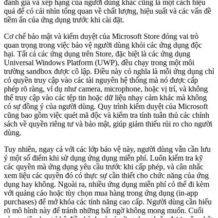
đánh giá và xếp hạng của người dùng khác cũng là một cách hiệu
quả để có cái nhìn tổng quan về chất lượng, hiệu suất và các vấn đề
tiềm ẩn của ứng dụng trước khi cài đặt.
Cơ chế bảo mật và kiểm duyệt của Microsoft Store đóng vai trò
quan trọng trong việc bảo vệ người dùng khỏi các ứng dụng độc
hại. Tất cả các ứng dụng trên Store, đặc biệt là các ứng dụng
Universal Windows Platform (UWP), đều chạy trong một môi
trường sandbox được cô lập. Điều này có nghĩa là mỗi ứng dụng chỉ
có quyền truy cập vào các tài nguyên hệ thống mà nó được cấp
phép rõ ràng, ví dụ như camera, microphone, hoặc vị trí, và không
thể truy cập vào các tệp tin hoặc dữ liệu nhạy cảm khác mà không
có sự đồng ý của người dùng. Quy trình kiểm duyệt của Microsoft
cũng bao gồm việc quét mã độc và kiểm tra tính tuân thủ các chính
sách về quyền riêng tư và bảo mật, giúp giảm thiểu rủi ro cho người
dùng.
Tuy nhiên, ngay cả với các lớp bảo vệ này, người dùng vẫn cần lưu
ý một số điểm khi sử dụng ứng dụng miễn phí. Luôn kiểm tra kỹ
các quyền mà ứng dụng yêu cầu trước khi cấp phép, và cân nhắc
xem liệu các quyền đó có thực sự cần thiết cho chức năng của ứng
dụng hay không. Ngoài ra, nhiều ứng dụng miễn phí có thể đi kèm
với quảng cáo hoặc tùy chọn mua hàng trong ứng dụng (in-app
purchases) để mở khóa các tính năng cao cấp. Người dùng cần hiểu
rõ mô hình này để tránh những bất ngờ không mong muốn. Cuối