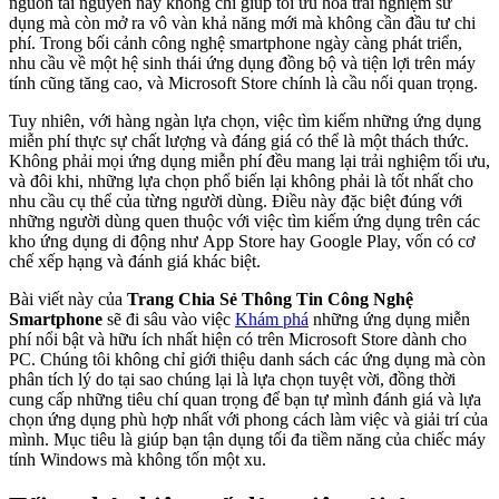
nguồn tài nguyên này không chỉ giúp tối ưu hóa trải nghiệm sử
dụng mà còn mở ra vô vàn khả năng mới mà không cần đầu tư chi
phí. Trong bối cảnh công nghệ smartphone ngày càng phát triển,
nhu cầu về một hệ sinh thái ứng dụng đồng bộ và tiện lợi trên máy
tính cũng tăng cao, và Microsoft Store chính là cầu nối quan trọng.
Tuy nhiên, với hàng ngàn lựa chọn, việc tìm kiếm những ứng dụng
miễn phí thực sự chất lượng và đáng giá có thể là một thách thức.
Không phải mọi ứng dụng miễn phí đều mang lại trải nghiệm tối ưu,
và đôi khi, những lựa chọn phổ biến lại không phải là tốt nhất cho
nhu cầu cụ thể của từng người dùng. Điều này đặc biệt đúng với
những người dùng quen thuộc với việc tìm kiếm ứng dụng trên các
kho ứng dụng di động như App Store hay Google Play, vốn có cơ
chế xếp hạng và đánh giá khác biệt.
Bài viết này của
Trang Chia Sẻ Thông Tin Công Nghệ
Smartphone
sẽ đi sâu vào việc
Khám phá
những ứng dụng miễn
phí nổi bật và hữu ích nhất hiện có trên Microsoft Store dành cho
PC. Chúng tôi không chỉ giới thiệu danh sách các ứng dụng mà còn
phân tích lý do tại sao chúng lại là lựa chọn tuyệt vời, đồng thời
cung cấp những tiêu chí quan trọng để bạn tự mình đánh giá và lựa
chọn ứng dụng phù hợp nhất với phong cách làm việc và giải trí của
mình. Mục tiêu là giúp bạn tận dụng tối đa tiềm năng của chiếc máy
tính Windows mà không tốn một xu.