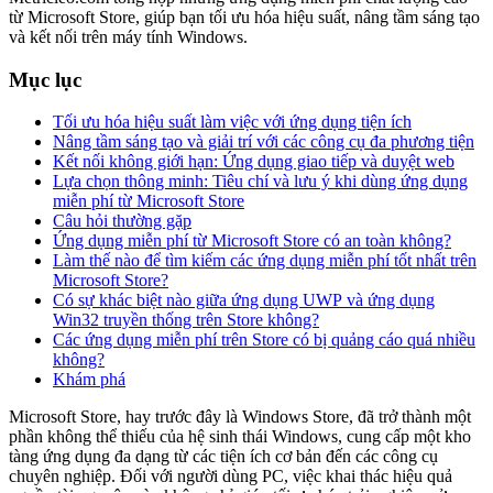
từ Microsoft Store, giúp bạn tối ưu hóa hiệu suất, nâng tầm sáng tạo
và kết nối trên máy tính Windows.
Mục lục
Tối ưu hóa hiệu suất làm việc với ứng dụng tiện ích
Nâng tầm sáng tạo và giải trí với các công cụ đa phương tiện
Kết nối không giới hạn: Ứng dụng giao tiếp và duyệt web
Lựa chọn thông minh: Tiêu chí và lưu ý khi dùng ứng dụng
miễn phí từ Microsoft Store
Câu hỏi thường gặp
Ứng dụng miễn phí từ Microsoft Store có an toàn không?
Làm thế nào để tìm kiếm các ứng dụng miễn phí tốt nhất trên
Microsoft Store?
Có sự khác biệt nào giữa ứng dụng UWP và ứng dụng
Win32 truyền thống trên Store không?
Các ứng dụng miễn phí trên Store có bị quảng cáo quá nhiều
không?
Khám phá
Microsoft Store, hay trước đây là Windows Store, đã trở thành một
phần không thể thiếu của hệ sinh thái Windows, cung cấp một kho
tàng ứng dụng đa dạng từ các tiện ích cơ bản đến các công cụ
chuyên nghiệp. Đối với người dùng PC, việc khai thác hiệu quả