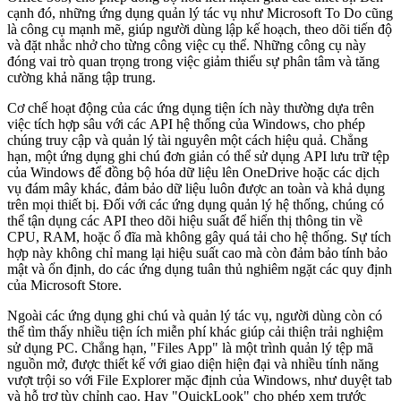
cạnh đó, những ứng dụng quản lý tác vụ như Microsoft To Do cũng
là công cụ mạnh mẽ, giúp người dùng lập kế hoạch, theo dõi tiến độ
và đặt nhắc nhở cho từng công việc cụ thể. Những công cụ này
đóng vai trò quan trọng trong việc giảm thiểu sự phân tâm và tăng
cường khả năng tập trung.
Cơ chế hoạt động của các ứng dụng tiện ích này thường dựa trên
việc tích hợp sâu với các API hệ thống của Windows, cho phép
chúng truy cập và quản lý tài nguyên một cách hiệu quả. Chẳng
hạn, một ứng dụng ghi chú đơn giản có thể sử dụng API lưu trữ tệp
của Windows để đồng bộ hóa dữ liệu lên OneDrive hoặc các dịch
vụ đám mây khác, đảm bảo dữ liệu luôn được an toàn và khả dụng
trên mọi thiết bị. Đối với các ứng dụng quản lý hệ thống, chúng có
thể tận dụng các API theo dõi hiệu suất để hiển thị thông tin về
CPU, RAM, hoặc ổ đĩa mà không gây quá tải cho hệ thống. Sự tích
hợp này không chỉ mang lại hiệu suất cao mà còn đảm bảo tính bảo
mật và ổn định, do các ứng dụng tuân thủ nghiêm ngặt các quy định
của Microsoft Store.
Ngoài các ứng dụng ghi chú và quản lý tác vụ, người dùng còn có
thể tìm thấy nhiều tiện ích miễn phí khác giúp cải thiện trải nghiệm
sử dụng PC. Chẳng hạn, "Files App" là một trình quản lý tệp mã
nguồn mở, được thiết kế với giao diện hiện đại và nhiều tính năng
vượt trội so với File Explorer mặc định của Windows, như duyệt tab
và hỗ trợ tùy chỉnh cao. Hay "QuickLook" cho phép xem trước