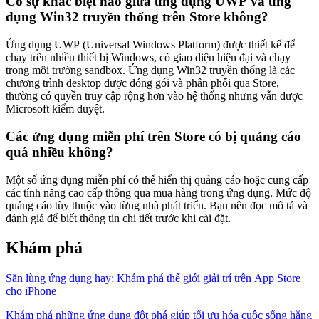
Có sự khác biệt nào giữa ứng dụng UWP và ứng
dụng Win32 truyền thống trên Store không?
Ứng dụng UWP (Universal Windows Platform) được thiết kế để
chạy trên nhiều thiết bị Windows, có giao diện hiện đại và chạy
trong môi trường sandbox. Ứng dụng Win32 truyền thống là các
chương trình desktop được đóng gói và phân phối qua Store,
thường có quyền truy cập rộng hơn vào hệ thống nhưng vẫn được
Microsoft kiểm duyệt.
Các ứng dụng miễn phí trên Store có bị quảng cáo
quá nhiều không?
Một số ứng dụng miễn phí có thể hiển thị quảng cáo hoặc cung cấp
các tính năng cao cấp thông qua mua hàng trong ứng dụng. Mức độ
quảng cáo tùy thuộc vào từng nhà phát triển. Bạn nên đọc mô tả và
đánh giá để biết thông tin chi tiết trước khi cài đặt.
Khám phá
Săn lùng ứng dụng hay: Khám phá thế giới giải trí trên App Store
cho iPhone
Khám phá những ứng dụng đột phá giúp tối ưu hóa cuộc sống hằng