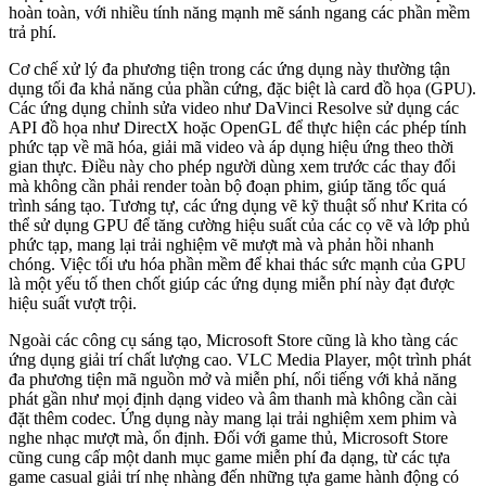
hoàn toàn, với nhiều tính năng mạnh mẽ sánh ngang các phần mềm
trả phí.
Cơ chế xử lý đa phương tiện trong các ứng dụng này thường tận
dụng tối đa khả năng của phần cứng, đặc biệt là card đồ họa (GPU).
Các ứng dụng chỉnh sửa video như DaVinci Resolve sử dụng các
API đồ họa như DirectX hoặc OpenGL để thực hiện các phép tính
phức tạp về mã hóa, giải mã video và áp dụng hiệu ứng theo thời
gian thực. Điều này cho phép người dùng xem trước các thay đổi
mà không cần phải render toàn bộ đoạn phim, giúp tăng tốc quá
trình sáng tạo. Tương tự, các ứng dụng vẽ kỹ thuật số như Krita có
thể sử dụng GPU để tăng cường hiệu suất của các cọ vẽ và lớp phủ
phức tạp, mang lại trải nghiệm vẽ mượt mà và phản hồi nhanh
chóng. Việc tối ưu hóa phần mềm để khai thác sức mạnh của GPU
là một yếu tố then chốt giúp các ứng dụng miễn phí này đạt được
hiệu suất vượt trội.
Ngoài các công cụ sáng tạo, Microsoft Store cũng là kho tàng các
ứng dụng giải trí chất lượng cao. VLC Media Player, một trình phát
đa phương tiện mã nguồn mở và miễn phí, nổi tiếng với khả năng
phát gần như mọi định dạng video và âm thanh mà không cần cài
đặt thêm codec. Ứng dụng này mang lại trải nghiệm xem phim và
nghe nhạc mượt mà, ổn định. Đối với game thủ, Microsoft Store
cũng cung cấp một danh mục game miễn phí đa dạng, từ các tựa
game casual giải trí nhẹ nhàng đến những tựa game hành động có