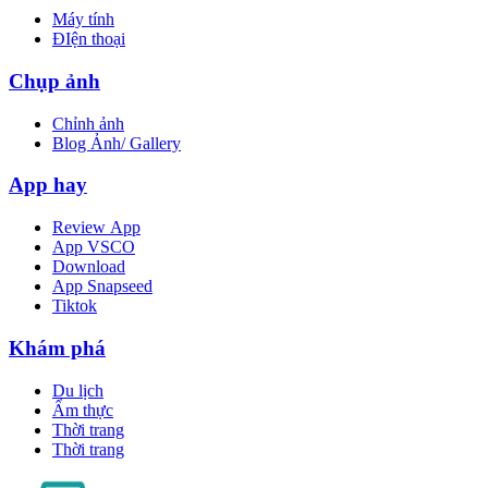
Máy tính
ĐIện thoại
Chụp ảnh
Chỉnh ảnh
Blog Ảnh/ Gallery
App hay
Review App
App VSCO
Download
App Snapseed
Tiktok
Khám phá
Du lịch
Ẩm thực
Thời trang
Thời trang