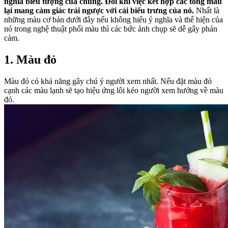
nghĩa biểu tượng của chúng. Đôi khi việc kết hợp các tông màu
lại mang cảm giác trái ngược với cái biểu trưng của nó.
Nhất là
những màu cơ bản dưới đây nếu không hiểu ý nghĩa và thể hiện của
nó trong nghệ thuật phối màu thì các bức ảnh chụp sẽ dễ gây phản
cảm.
1. Màu đỏ
Màu đỏ có khả năng gây chú ý người xem nhất. Nếu đặt màu đỏ
cạnh các màu lạnh sẽ tạo hiệu ứng lôi kéo người xem hướng về màu
đỏ.