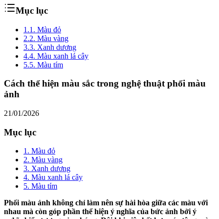
Mục lục
1.
1. Màu đỏ
2.
2. Màu vàng
3.
3. Xanh dương
4.
4. Màu xanh lá cây
5.
5. Màu tím
Cách thể hiện màu sắc trong nghệ thuật phối màu
ảnh
21/01/2026
Mục lục
1. Màu đỏ
2. Màu vàng
3. Xanh dương
4. Màu xanh lá cây
5. Màu tím
Phối màu ảnh không chỉ làm nên sự hài hòa giữa các màu với
nhau mà còn góp phần thể hiện ý nghĩa của bức ảnh bởi ý