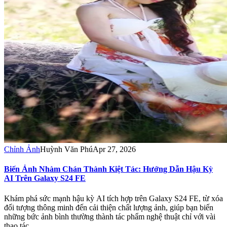
Chỉnh Ảnh
Huỳnh Văn Phú
Apr 27, 2026
Biến Ảnh Nhàm Chán Thành Kiệt Tác: Hướng Dẫn Hậu Kỳ
AI Trên Galaxy S24 FE
Khám phá sức mạnh hậu kỳ AI tích hợp trên Galaxy S24 FE, từ xóa
đối tượng thông minh đến cải thiện chất lượng ảnh, giúp bạn biến
những bức ảnh bình thường thành tác phẩm nghệ thuật chỉ với vài
thao tác.