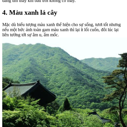
dàng tìm thấy khi bầu trời không có mây.
4. Màu xanh lá cây
Mặc dù biểu tượng màu xanh thể hiện cho sự sống, tươi tốt nhưng
nếu một bức ảnh toàn gam màu xanh thì lại ít lối cuốn, đôi lúc lại
liên tưởng tới sự âm u, ẩm mốc.