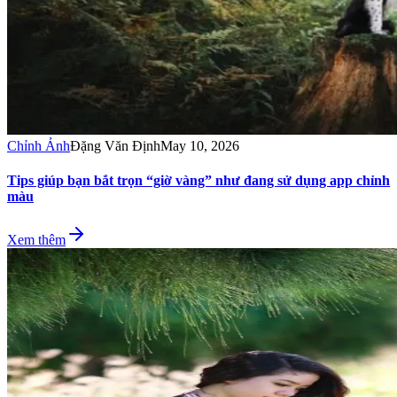
Chỉnh Ảnh
Đặng Văn Định
May 10, 2026
Tips giúp bạn bắt trọn “giờ vàng” như đang sử dụng app chỉnh
màu
Xem thêm