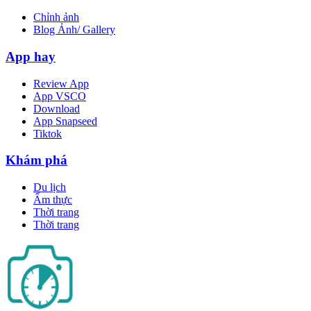
Chỉnh ảnh
Blog Ảnh/ Gallery
App hay
Review App
App VSCO
Download
App Snapseed
Tiktok
Khám phá
Du lịch
Ẩm thực
Thời trang
Thời trang