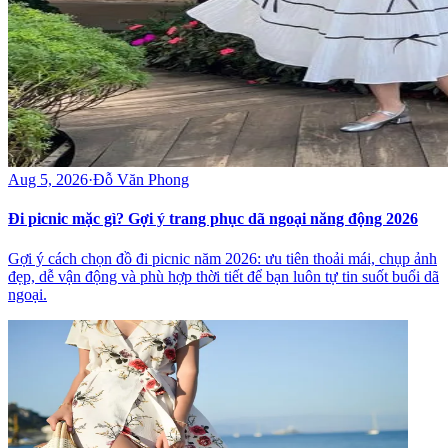
Aug 5, 2026
·
Đỗ Văn Phong
Đi picnic mặc gì? Gợi ý trang phục dã ngoại năng động 2026
Gợi ý cách chọn đồ đi picnic năm 2026: ưu tiên thoải mái, chụp ảnh
đẹp, dễ vận động và phù hợp thời tiết để bạn luôn tự tin suốt buổi dã
ngoại.