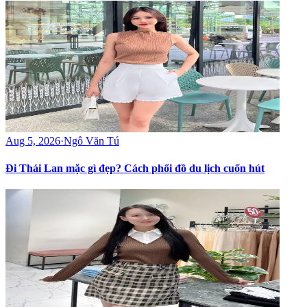
Aug 5, 2026
·
Ngô Văn Tú
Đi Thái Lan mặc gì đẹp? Cách phối đồ du lịch cuốn hút