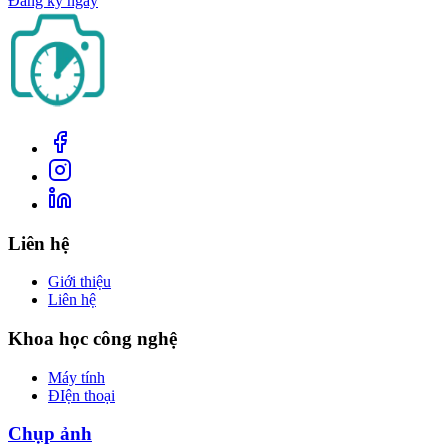
Đăng ký ngay
Liên hệ
Giới thiệu
Liên hệ
Khoa học công nghệ
Máy tính
ĐIện thoại
Chụp ảnh