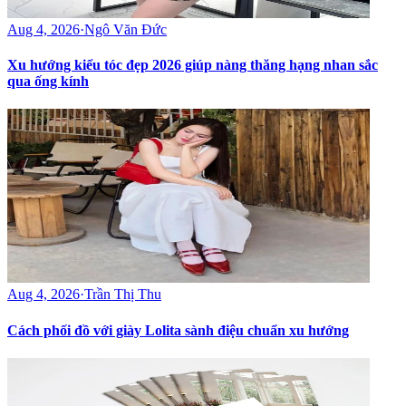
Aug 4, 2026
·
Ngô Văn Đức
Xu hướng kiểu tóc đẹp 2026 giúp nàng thăng hạng nhan sắc
qua ống kính
Aug 4, 2026
·
Trần Thị Thu
Cách phối đồ với giày Lolita sành điệu chuẩn xu hướng