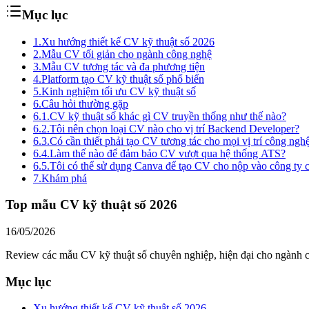
Mục lục
1.
Xu hướng thiết kế CV kỹ thuật số 2026
2.
Mẫu CV tối giản cho ngành công nghệ
3.
Mẫu CV tương tác và đa phương tiện
4.
Platform tạo CV kỹ thuật số phổ biến
5.
Kinh nghiệm tối ưu CV kỹ thuật số
6.
Câu hỏi thường gặp
6.1.
CV kỹ thuật số khác gì CV truyền thống như thế nào?
6.2.
Tôi nên chọn loại CV nào cho vị trí Backend Developer?
6.3.
Có cần thiết phải tạo CV tương tác cho mọi vị trí công ngh
6.4.
Làm thế nào để đảm bảo CV vượt qua hệ thống ATS?
6.5.
Tôi có thể sử dụng Canva để tạo CV cho nộp vào công ty 
7.
Khám phá
Top mẫu CV kỹ thuật số 2026
16/05/2026
Review các mẫu CV kỹ thuật số chuyên nghiệp, hiện đại cho ngành cô
Mục lục
Xu hướng thiết kế CV kỹ thuật số 2026