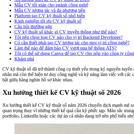
Mẫu CV tối giản cho ngành công nghệ
Mẫu CV tương tác và đa phương tiện
Platform tạo CV kỹ thuật số phổ biến
Kinh nghiệm tối ưu CV kỹ thuật số
Câu hỏi thường gặp
CV kỹ thuật số khác gì CV truyền thống như thế nào?
Tôi nên chọn loại CV nào cho vị trí Backend Developer?
Có cần thiết phải tạo CV tương tác cho mọi vị trí công nghệ?
Làm thế nào để đảm bảo CV vượt qua hệ thống ATS?
Tôi có thể sử dụng Canva để tạo CV cho nộp vào công ty côn
Khám phá
CV kỹ thuật số đã trở thành công cụ thiết yếu trong kỷ nguyên tuyển
nhân mà còn thể hiện tư duy công nghệ và kỹ năng làm việc với các c
bật giữa hàng nghìn hồ sơ khác nhau.
Xu hướng thiết kế CV kỹ thuật số 2026
Xu hướng thiết kế CV kỹ thuật số năm 2026 chuyển dịch mạnh mẽ sang 
quan trọng thay vì những thiết kế quá cầu kỳ phức tạp. Màu sắc trung
portfolio, LinkedIn hoặc các dự án cá nhân đang trở nên phổ biến nhờ 