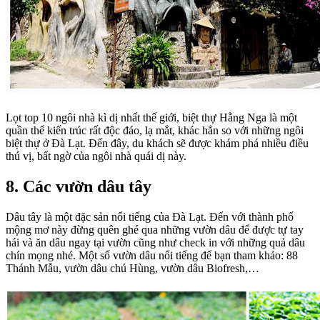
Lọt top 10 ngôi nhà kì dị nhất thế giới, biệt thự Hằng Nga là một
quần thể kiến trúc rất độc đáo, lạ mắt, khác hẳn so với những ngôi
biệt thự ở Đà Lạt. Đến đây, du khách sẽ được khám phá nhiều điều
thú vị, bất ngờ của ngôi nhà quái dị này.
8. Các vườn dâu tây
Dâu tây là một đặc sản nổi tiếng của Đà Lạt. Đến với thành phố
mộng mơ này đừng quên ghé qua những vườn dâu để được tự tay
hái và ăn dâu ngay tại vườn cũng như check in với những quả dâu
chín mọng nhé. Một số vườn dâu nổi tiếng để bạn tham khảo: 88
Thánh Mẫu, vườn dâu chú Hùng, vườn dâu Biofresh,…