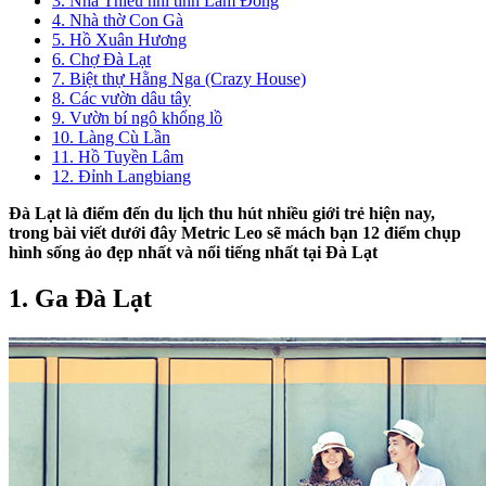
3. Nhà Thiếu nhi tỉnh Lâm Đồng
4. Nhà thờ Con Gà
5. Hồ Xuân Hương
6. Chợ Đà Lạt
7. Biệt thự Hằng Nga (Crazy House)
8. Các vườn dâu tây
9. Vườn bí ngô khổng lồ
10. Làng Cù Lần
11. Hồ Tuyền Lâm
12. Đỉnh Langbiang
Đà Lạt là điểm đến du lịch thu hút nhiều giới trẻ hiện nay,
trong bài viết dưới đây Metric Leo sẽ mách bạn 12 điểm chụp
hình sống ảo đẹp nhất và nổi tiếng nhất tại Đà Lạt
1. Ga Đà Lạt