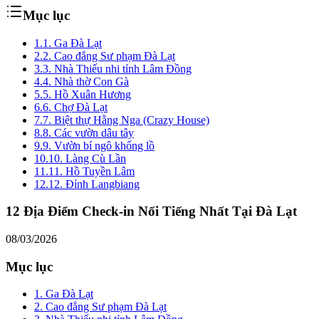
Mục lục
1.
1. Ga Đà Lạt
2.
2. Cao đẳng Sư phạm Đà Lạt
3.
3. Nhà Thiếu nhi tỉnh Lâm Đồng
4.
4. Nhà thờ Con Gà
5.
5. Hồ Xuân Hương
6.
6. Chợ Đà Lạt
7.
7. Biệt thự Hằng Nga (Crazy House)
8.
8. Các vườn dâu tây
9.
9. Vườn bí ngô khổng lồ
10.
10. Làng Cù Lần
11.
11. Hồ Tuyền Lâm
12.
12. Đỉnh Langbiang
12 Địa Điểm Check-in Nổi Tiếng Nhất Tại Đà Lạt
08/03/2026
Mục lục
1. Ga Đà Lạt
2. Cao đẳng Sư phạm Đà Lạt