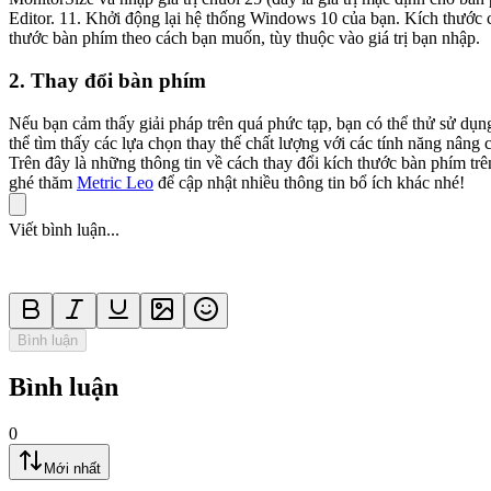
Editor. 11. Khởi động lại hệ thống Windows 10 của bạn. Kích thước của bàn phím cảm ứng có thể dễ dàng sửa đổi thông qua Trình Registry Editor. Một tinh chỉnh nhanh cho Registry sẽ giúp bạn thay đổi kích
thước bàn phím theo cách bạn muốn, tùy thuộc vào giá trị bạn nhập.
2. Thay đổi bàn phím
Nếu bạn cảm thấy giải pháp trên quá phức tạp, bạn có thể thử sử dụ
thể tìm thấy các lựa chọn thay thế chất lượng với các tính năng nâng
Trên đây là những thông tin về cách thay đổi kích thước bàn phím tr
ghé thăm
Metric Leo
để cập nhật nhiều thông tin bổ ích khác nhé!
Viết bình luận...
Bình luận
Bình luận
0
Mới nhất