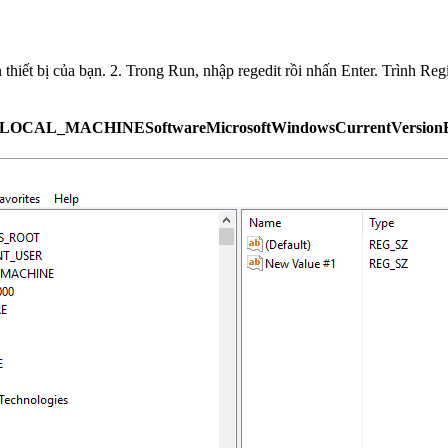
a. 3. Từ cửa sổ Registry Editor, truy cập
OCAL_MACHINESoftwareMicrosoftWindowsCurrentVersionE