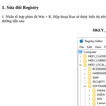
1. Sửa đổi Registry
1. Nhấn tổ hợp phím tắt Win + R. Hộp thoại Run sẽ được hiển thị trên thiết bị của bạn. 2. Trong Run, nhập regedit rồi nhấn Enter. Trình Registry Editor sẽ được mở r
đường dẫn sau:
HKEY_L