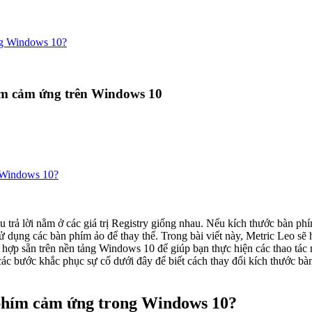
ng Windows 10?
hím cảm ứng trên Windows 10
g Windows 10?
u trả lời nằm ở các giá trị Registry giống nhau. Nếu kích thước bàn p
 sử dụng các bàn phím ảo để thay thế. Trong bài viết này, Metric Leo s
i đây để biết cách thay đổi kích thước bàn phím. Giải pháp được liệt kê trong hướng dẫn này sẽ 
 phím cảm ứng trong Windows 10?