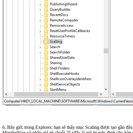
6. Bây giờ, trong Explorer, bạn sẽ thấy mục Scaling được tạo gần đây. 7. Nhấp chuột phải vào thư mục Scaling và chọn New -> String Value. 8. Đặt tên cho giá trị này là MonitorSize. 9. Tiếp theo, nhấp đúp 
MonitorSize và nhập giá trị chuỗi 25 (đây là giá trị mặc định cho bàn phím 