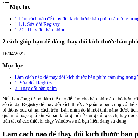
Mục lục
1.
Làm cách nào để thay đổi kích thước bàn phím cảm ứng tro
1.1.
1. Sửa đổi Registry
1.2.
2. Thay đổi bàn phím
2 cách giúp bạn dễ dàng thay đổi kích thước bàn p
16/04/2025
Mục lục
Làm cách nào để thay đổi kích thước bàn phím cảm ứng tron
1. Sửa đổi Registry
2. Thay đổi bàn phím
Nếu bạn đang tự hỏi làm thế nào để làm cho bàn phím ảo nhỏ hơn, câ
số cài đặt Registry để thay đổi kích thước. Ngoài ra bạn cũng có thể
bị thông qua cả hai cách trên. Bàn phím ảo là một tính năng được tích hợp sẵn trên nền tảng Windows 10 để giúp bạn thực hiện các thao tác một cách thuận tiện. Nếu bạn đang gặp các sự cố như bàn phím ảo
quá nhỏ hoặc quá lớn và bạn không thể sử dụng đúng cách, hãy đọc các bước khắc phục sự cố dướ
trên tất cả các thiết bị chạy Windows mà bạn hiện đang sử dụng.
Làm cách nào để thay đổi kích thước bàn