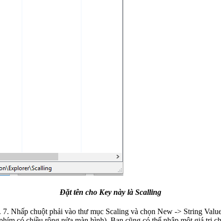
Đặt tên cho Key này là Scalling
vào
có chiều rộng nửa màn hình). Bạn cũng có thể nhập một giá trị chuỗi khác để 