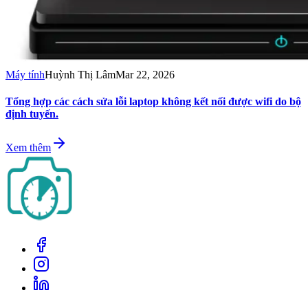
Máy tính
Huỳnh Thị Lâm
Mar 22, 2026
Tổng hợp các cách sửa lỗi laptop không kết nối được wifi do bộ
định tuyến.
Xem thêm