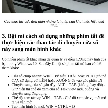
Các thao tác cực đơn giản nhưng lại giúp bạn khai thác hiệu quả
tối đa
3. Bật mí cách sử dụng những phím tắt để
thực hiện các thao tác di chuyển cửa sổ
này sang màn hình khác
Có nhiều phím tắt khác nhau để quản lý và điều hướng máy tính của
bạn trong Windows 10. Sau đây là một số phím tắt mà bạn có thể
tham khảo:
Cửa sổ chụp nhanh: WIN + ký hiệu TRÁI hoặc PHẢI (có thể
được sử dụng với LÊN hoặc XUỐNG để vào góc phần tư)
Chuyển sang cửa sổ gần đây: ALT + TAB (không thay đổi) -
Giữ hiển thị chế độ xem cửa sổ Task view mới, buông và
chuyển sang ứng dụng.
Chế độ xem tác vụ: WIN + TAB - Chế độ xem tác vụ mới mở
ra và vẫn mở.
Tạo màn hình ảo mới: WIN + CTRL + D