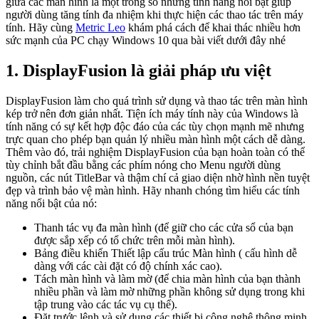
giữa các màn hình là một trong số những tính năng nổi bật giúp
người dùng tăng tính đa nhiệm khi thực hiện các thao tác trên máy
tính. Hãy cùng
Metric Leo
khám phá cách để khai thác nhiều hơn
sức mạnh của PC chạy Windows 10 qua bài viết dưới đây nhé
1. DisplayFusion là giải pháp ưu việt
DisplayFusion làm cho quá trình sử dụng và thao tác trên màn hình
kép trở nên đơn giản nhất. Tiện ích máy tính này của Windows là
tính năng có sự kết hợp độc đáo của các tùy chọn mạnh mẽ nhưng
trực quan cho phép bạn quản lý nhiều màn hình một cách dễ dàng.
Thêm vào đó, trải nghiệm DisplayFusion của bạn hoàn toàn có thể
tùy chỉnh bắt đầu bằng các phím nóng cho Menu người dùng
nguồn, các nút TitleBar và thậm chí cả giao diện nhờ hình nền tuyệt
đẹp và trình bảo vệ màn hình. Hãy nhanh chóng tìm hiểu các tính
năng nổi bật của nó:
Thanh tác vụ đa màn hình (để giữ cho các cửa sổ của bạn
được sắp xếp có tổ chức trên mỗi màn hình).
Bảng điều khiển Thiết lập cấu trúc Màn hình ( cấu hình dễ
dàng với các cài đặt có độ chính xác cao).
Tách màn hình và làm mờ (để chia màn hình của bạn thành
nhiều phần và làm mờ những phần không sử dụng trong khi
tập trung vào các tác vụ cụ thể).
Đặt trước lệnh và sử dụng các thiết bị công nghệ thông minh