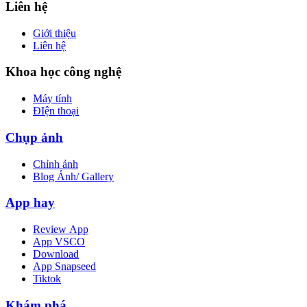
Liên hệ
Giới thiệu
Liên hệ
Khoa học công nghệ
Máy tính
ĐIện thoại
Chụp ảnh
Chỉnh ảnh
Blog Ảnh/ Gallery
App hay
Review App
App VSCO
Download
App Snapseed
Tiktok
Khám phá