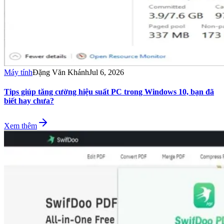
Máy tính
Đặng Văn Khánh
Jul 6, 2026
Tips giúp tăng cường hiệu suất PC trong Windows 10, bạn đã
biết hay chưa?
Xem thêm