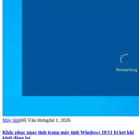
Máy tính
Hồ Văn Hưng
Jul 1, 2026
Khắc phục ngay tình trạng máy tính Windows 10/11 bị kẹt khi
khởi động lại