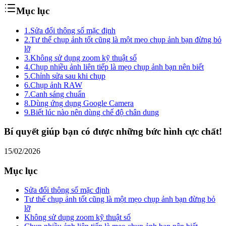
Mục lục
1.
Sửa đổi thông số mặc định
2.
Tư thế chụp ảnh tốt cũng là một mẹo chụp ảnh bạn đừng bỏ
lỡ
3.
Không sử dụng zoom kỹ thuật số
4.
Chụp nhiều ảnh liên tiếp là mẹo chụp ảnh bạn nên biết
5.
Chỉnh sửa sau khi chụp
6.
Chụp ảnh RAW
7.
Canh sáng chuẩn
8.
Dùng ứng dụng Google Camera
9.
Biết lúc nào nên dùng chế độ chân dung
Bí quyết giúp bạn có được những bức hình cực chất!
15/02/2026
Mục lục
Sửa đổi thông số mặc định
Tư thế chụp ảnh tốt cũng là một mẹo chụp ảnh bạn đừng bỏ
lỡ
Không sử dụng zoom kỹ thuật số