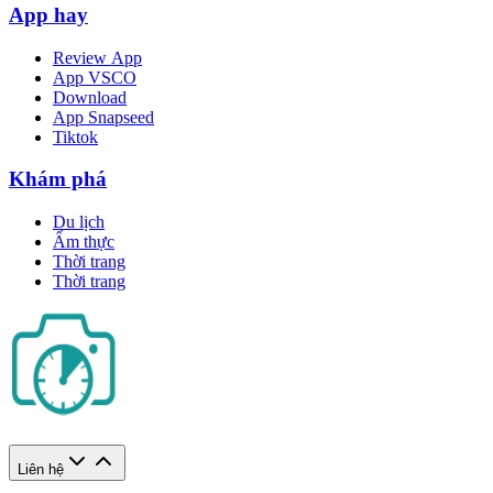
App hay
Review App
App VSCO
Download
App Snapseed
Tiktok
Khám phá
Du lịch
Ẩm thực
Thời trang
Thời trang
Liên hệ