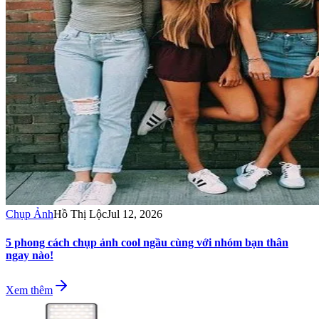
Chụp Ảnh
Hồ Thị Lộc
Jul 12, 2026
5 phong cách chụp ảnh cool ngầu cùng với nhóm bạn thân
ngay nào!
Xem thêm