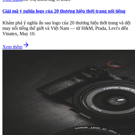
Giải mã ý nghĩa logo của 20 thương hiệu thời trang nổi tiếng
Khám phá ý nghĩa ẩn sau logo của 20 thương hiệu thời trang và dệt
may nổi tiếng thế giới và Việt Nam — từ H&M, Prada, Levi's đến
Vinatex, May 10.
Xem thêm