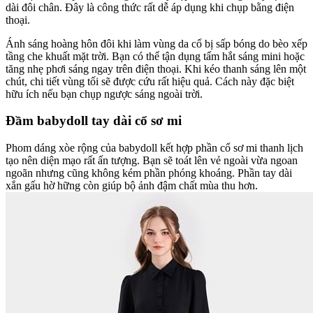
dài đôi chân. Đây là công thức rất dễ áp dụng khi chụp bằng điện
thoại.
Ánh sáng hoàng hôn đôi khi làm vùng da cổ bị sấp bóng do bèo xếp
tầng che khuất mặt trời. Bạn có thể tận dụng tấm hắt sáng mini hoặc
tăng nhẹ phơi sáng ngay trên điện thoại. Khi kéo thanh sáng lên một
chút, chi tiết vùng tối sẽ được cứu rất hiệu quả. Cách này đặc biệt
hữu ích nếu bạn chụp ngược sáng ngoài trời.
Đầm babydoll tay dài cổ sơ mi
Phom dáng xòe rộng của babydoll kết hợp phần cổ sơ mi thanh lịch
tạo nên diện mạo rất ấn tượng. Bạn sẽ toát lên vẻ ngoài vừa ngoan
ngoãn nhưng cũng không kém phần phóng khoáng. Phần tay dài
xắn gấu hờ hững còn giúp bộ ảnh đậm chất mùa thu hơn.