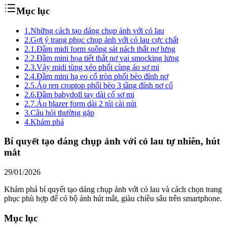
Mục lục
1.
Những cách tạo dáng chụp ảnh với cỏ lau
2.
Gợi ý trang phục chụp ảnh với cỏ lau cực chất
2.1.
Đầm midi form suông sát nách thắt nơ lưng
2.2.
Đầm mini họa tiết thắt nơ vai smocking lưng
2.3.
Váy midi tùng xéo phối cùng áo sơ mi
2.4.
Đầm mini hạ eo cổ tròn phối bèo đính nơ
2.5.
Áo ren croptop phối bèo 3 tầng đính nơ cổ
2.6.
Đầm babydoll tay dài cổ sơ mi
2.7.
Áo blazer form dài 2 túi cài nút
3.
Câu hỏi thường gặp
4.
Khám phá
Bí quyết tạo dáng chụp ảnh với cỏ lau tự nhiên, hút
mắt
29/01/2026
Khám phá bí quyết tạo dáng chụp ảnh với cỏ lau và cách chọn trang
phục phù hợp để có bộ ảnh hút mắt, giàu chiều sâu trên smartphone.
Mục lục