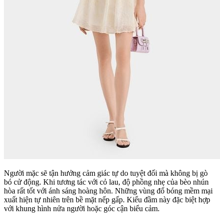
Người mặc sẽ tận hưởng cảm giác tự do tuyệt đối mà không bị gò
bó cử động. Khi tương tác với cỏ lau, độ phồng nhẹ của bèo nhún
hòa rất tốt với ánh sáng hoàng hôn. Những vùng đổ bóng mềm mại
xuất hiện tự nhiên trên bề mặt nếp gấp. Kiểu đầm này đặc biệt hợp
với khung hình nửa người hoặc góc cận biểu cảm.