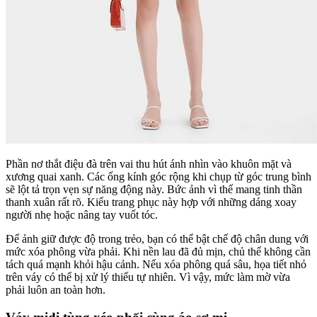
Phần nơ thắt điệu đà trên vai thu hút ánh nhìn vào khuôn mặt và
xương quai xanh. Các ống kính góc rộng khi chụp từ góc trung bình
sẽ lột tả trọn vẹn sự năng động này. Bức ảnh vì thế mang tinh thần
thanh xuân rất rõ. Kiểu trang phục này hợp với những dáng xoay
người nhẹ hoặc nâng tay vuốt tóc.
Để ảnh giữ được độ trong trẻo, bạn có thể bật chế độ chân dung với
mức xóa phông vừa phải. Khi nền lau đã đủ mịn, chủ thể không cần
tách quá mạnh khỏi hậu cảnh. Nếu xóa phông quá sâu, họa tiết nhỏ
trên váy có thể bị xử lý thiếu tự nhiên. Vì vậy, mức làm mờ vừa
phải luôn an toàn hơn.