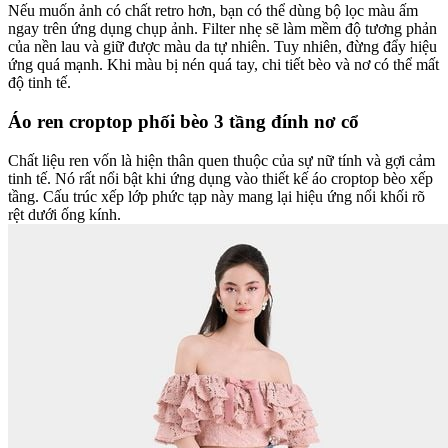
Nếu muốn ảnh có chất retro hơn, bạn có thể dùng bộ lọc màu ấm
ngay trên ứng dụng chụp ảnh. Filter nhẹ sẽ làm mềm độ tương phản
của nền lau và giữ được màu da tự nhiên. Tuy nhiên, đừng đẩy hiệu
ứng quá mạnh. Khi màu bị nén quá tay, chi tiết bèo và nơ có thể mất
độ tinh tế.
Áo ren croptop phối bèo 3 tầng đính nơ cổ
Chất liệu ren vốn là hiện thân quen thuộc của sự nữ tính và gợi cảm
tinh tế. Nó rất nổi bật khi ứng dụng vào thiết kế áo croptop bèo xếp
tầng. Cấu trúc xếp lớp phức tạp này mang lại hiệu ứng nổi khối rõ
rệt dưới ống kính.