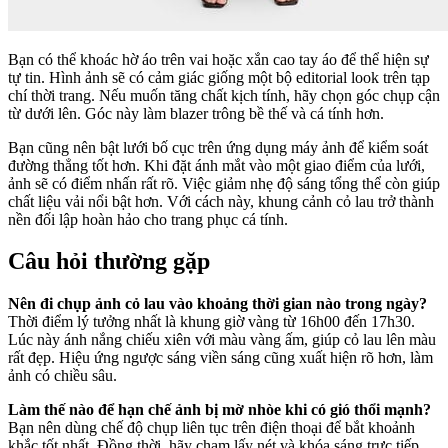
Bạn có thể khoác hờ áo trên vai hoặc xắn cao tay áo để thể hiện sự
tự tin. Hình ảnh sẽ có cảm giác giống một bộ editorial look trên tạp
chí thời trang. Nếu muốn tăng chất kịch tính, hãy chọn góc chụp cận
từ dưới lên. Góc này làm blazer trông bề thế và cá tính hơn.
Bạn cũng nên bật lưới bố cục trên ứng dụng máy ảnh để kiểm soát
đường thẳng tốt hơn. Khi đặt ánh mắt vào một giao điểm của lưới,
ảnh sẽ có điểm nhấn rất rõ. Việc giảm nhẹ độ sáng tổng thể còn giúp
chất liệu vải nổi bật hơn. Với cách này, khung cảnh cỏ lau trở thành
nền đối lập hoàn hảo cho trang phục cá tính.
Câu hỏi thường gặp
Nên đi chụp ảnh cỏ lau vào khoảng thời gian nào trong ngày?
Thời điểm lý tưởng nhất là khung giờ vàng từ 16h00 đến 17h30.
Lúc này ánh nắng chiếu xiên với màu vàng ấm, giúp cỏ lau lên màu
rất đẹp. Hiệu ứng ngược sáng viền sáng cũng xuất hiện rõ hơn, làm
ảnh có chiều sâu.
Làm thế nào để hạn chế ảnh bị mờ nhòe khi có gió thổi mạnh?
Bạn nên dùng chế độ chụp liên tục trên điện thoại để bắt khoảnh
khắc tốt nhất. Đồng thời, hãy chạm lấy nét và khóa sáng trực tiếp