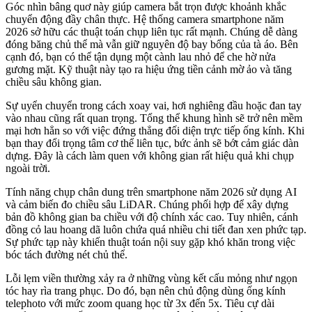
Góc nhìn bâng quơ này giúp camera bắt trọn được khoảnh khắc
chuyển động đầy chân thực. Hệ thống camera smartphone năm
2026 sở hữu các thuật toán chụp liên tục rất mạnh. Chúng dễ dàng
đóng băng chủ thể mà vẫn giữ nguyên độ bay bổng của tà áo. Bên
cạnh đó, bạn có thể tận dụng một cành lau nhỏ để che hờ nửa
gương mặt. Kỹ thuật này tạo ra hiệu ứng tiền cảnh mờ ảo và tăng
chiều sâu không gian.
Sự uyển chuyển trong cách xoay vai, hơi nghiêng đầu hoặc đan tay
vào nhau cũng rất quan trọng. Tổng thể khung hình sẽ trở nên mềm
mại hơn hẳn so với việc đứng thẳng đối diện trực tiếp ống kính. Khi
bạn thay đổi trọng tâm cơ thể liên tục, bức ảnh sẽ bớt cảm giác dàn
dựng. Đây là cách làm quen với không gian rất hiệu quả khi chụp
ngoài trời.
Tính năng chụp chân dung trên smartphone năm 2026 sử dụng AI
và cảm biến đo chiều sâu LiDAR. Chúng phối hợp để xây dựng
bản đồ không gian ba chiều với độ chính xác cao. Tuy nhiên, cánh
đồng cỏ lau hoang dã luôn chứa quá nhiều chi tiết đan xen phức tạp.
Sự phức tạp này khiến thuật toán nội suy gặp khó khăn trong việc
bóc tách đường nét chủ thể.
Lỗi lẹm viền thường xảy ra ở những vùng kết cấu mỏng như ngọn
tóc hay rìa trang phục. Do đó, bạn nên chủ động dùng ống kính
telephoto với mức zoom quang học từ 3x đến 5x. Tiêu cự dài