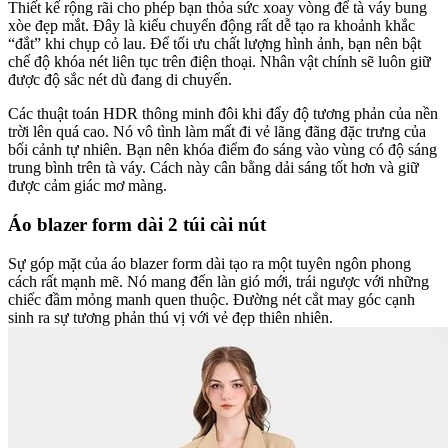
Thiết kế rộng rãi cho phép bạn thỏa sức xoay vòng để tà váy bung
xòe đẹp mắt. Đây là kiểu chuyển động rất dễ tạo ra khoảnh khắc
“đắt” khi chụp cỏ lau. Để tối ưu chất lượng hình ảnh, bạn nên bật
chế độ khóa nét liên tục trên điện thoại. Nhân vật chính sẽ luôn giữ
được độ sắc nét dù đang di chuyển.
Các thuật toán HDR thông minh đôi khi đẩy độ tương phản của nền
trời lên quá cao. Nó vô tình làm mất đi vẻ lãng đãng đặc trưng của
bối cảnh tự nhiên. Bạn nên khóa điểm đo sáng vào vùng có độ sáng
trung bình trên tà váy. Cách này cân bằng dải sáng tốt hơn và giữ
được cảm giác mơ màng.
Áo blazer form dài 2 túi cài nút
Sự góp mặt của áo blazer form dài tạo ra một tuyên ngôn phong
cách rất mạnh mẽ. Nó mang đến làn gió mới, trái ngược với những
chiếc đầm mỏng manh quen thuộc. Đường nét cắt may góc cạnh
sinh ra sự tương phản thú vị với vẻ đẹp thiên nhiên.