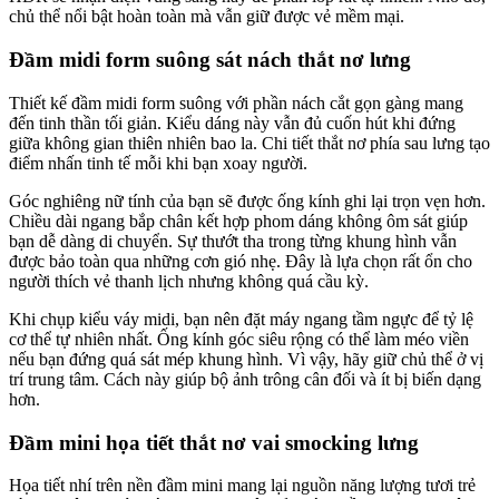
chủ thể nổi bật hoàn toàn mà vẫn giữ được vẻ mềm mại.
Đầm midi form suông sát nách thắt nơ lưng
Thiết kế đầm midi form suông với phần nách cắt gọn gàng mang
đến tinh thần tối giản. Kiểu dáng này vẫn đủ cuốn hút khi đứng
giữa không gian thiên nhiên bao la. Chi tiết thắt nơ phía sau lưng tạo
điểm nhấn tinh tế mỗi khi bạn xoay người.
Góc nghiêng nữ tính của bạn sẽ được ống kính ghi lại trọn vẹn hơn.
Chiều dài ngang bắp chân kết hợp phom dáng không ôm sát giúp
bạn dễ dàng di chuyển. Sự thướt tha trong từng khung hình vẫn
được bảo toàn qua những cơn gió nhẹ. Đây là lựa chọn rất ổn cho
người thích vẻ thanh lịch nhưng không quá cầu kỳ.
Khi chụp kiểu váy midi, bạn nên đặt máy ngang tầm ngực để tỷ lệ
cơ thể tự nhiên nhất. Ống kính góc siêu rộng có thể làm méo viền
nếu bạn đứng quá sát mép khung hình. Vì vậy, hãy giữ chủ thể ở vị
trí trung tâm. Cách này giúp bộ ảnh trông cân đối và ít bị biến dạng
hơn.
Đầm mini họa tiết thắt nơ vai smocking lưng
Họa tiết nhí trên nền đầm mini mang lại nguồn năng lượng tươi trẻ