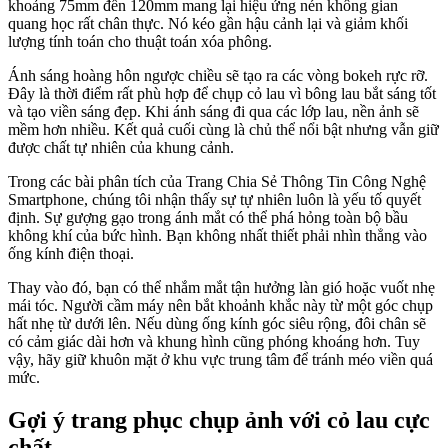
khoảng 75mm đến 120mm mang lại hiệu ứng nén không gian
quang học rất chân thực. Nó kéo gần hậu cảnh lại và giảm khối
lượng tính toán cho thuật toán xóa phông.
Ánh sáng hoàng hôn ngược chiều sẽ tạo ra các vòng bokeh rực rỡ.
Đây là thời điểm rất phù hợp để chụp cỏ lau vì bông lau bắt sáng tốt
và tạo viền sáng đẹp. Khi ánh sáng đi qua các lớp lau, nền ảnh sẽ
mềm hơn nhiều. Kết quả cuối cùng là chủ thể nổi bật nhưng vẫn giữ
được chất tự nhiên của khung cảnh.
Trong các bài phân tích của Trang Chia Sẻ Thông Tin Công Nghệ
Smartphone, chúng tôi nhận thấy sự tự nhiên luôn là yếu tố quyết
định. Sự gượng gạo trong ánh mắt có thể phá hỏng toàn bộ bầu
không khí của bức hình. Bạn không nhất thiết phải nhìn thẳng vào
ống kính điện thoại.
Thay vào đó, bạn có thể nhắm mắt tận hưởng làn gió hoặc vuốt nhẹ
mái tóc. Người cầm máy nên bắt khoảnh khắc này từ một góc chụp
hất nhẹ từ dưới lên. Nếu dùng ống kính góc siêu rộng, đôi chân sẽ
có cảm giác dài hơn và khung hình cũng phóng khoáng hơn. Tuy
vậy, hãy giữ khuôn mặt ở khu vực trung tâm để tránh méo viền quá
mức.
Gợi ý trang phục chụp ảnh với cỏ lau cực
chất