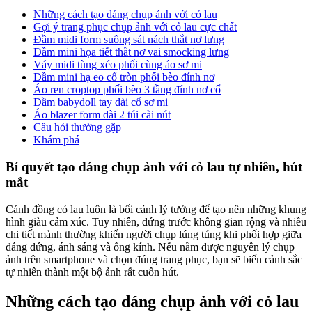
Những cách tạo dáng chụp ảnh với cỏ lau
Gợi ý trang phục chụp ảnh với cỏ lau cực chất
Đầm midi form suông sát nách thắt nơ lưng
Đầm mini họa tiết thắt nơ vai smocking lưng
Váy midi tùng xéo phối cùng áo sơ mi
Đầm mini hạ eo cổ tròn phối bèo đính nơ
Áo ren croptop phối bèo 3 tầng đính nơ cổ
Đầm babydoll tay dài cổ sơ mi
Áo blazer form dài 2 túi cài nút
Câu hỏi thường gặp
Khám phá
Bí quyết tạo dáng chụp ảnh với cỏ lau tự nhiên, hút
mắt
Cánh đồng cỏ lau luôn là bối cảnh lý tưởng để tạo nên những khung
hình giàu cảm xúc. Tuy nhiên, đứng trước không gian rộng và nhiều
chi tiết mảnh thường khiến người chụp lúng túng khi phối hợp giữa
dáng đứng, ánh sáng và ống kính. Nếu nắm được nguyên lý chụp
ảnh trên smartphone và chọn đúng trang phục, bạn sẽ biến cảnh sắc
tự nhiên thành một bộ ảnh rất cuốn hút.
Những cách tạo dáng chụp ảnh với cỏ lau