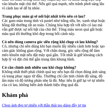
vào khuôn mặt chủ thể. Nếu gió quá mạnh, nên tránh phơi sáng lâu
vì cành lau sẽ dễ bị nhòe.
Trang phục màu gì sẽ nổi bật nhất trên nền cỏ lau?
Các gam màu trung tính và pastel như trắng sữa, be, xanh nhạt hoặc
hồng đất thường rất an toàn. Chúng hòa hợp tốt với nền cỏ lau mà
vẫn giữ được sự nổi bật của chủ thể. Tông màu neon quá gắt hoặc
màu quá tối thường khó đẹp trong bối cảnh này.
Có nên dùng camera góc siêu rộng khi chụp cỏ lau không?
Có, nhưng chỉ nên dùng khi bạn muốn lấy nhiều cảnh hơn hoặc tạo
cảm giác không gian rộng. Với chân dung, góc siêu rộng dễ làm
méo khuôn mặt nếu đặt máy quá gần. Tốt nhất là giữ khoảng cách
hợp lý và đặt chủ thể gần trung tâm khung hình.
Có cần chỉnh ảnh nhiều sau khi chụp không?
Không nhất thiết phải chỉnh quá tay nếu bạn đã chọn đúng ánh sáng
và trang phục ngay từ đầu. Thường chỉ cần tinh chỉnh độ sáng, độ
ấm màu và độ tương phản nhẹ là đủ. Mục tiêu là giữ lại vẻ tự nhiên
của cỏ lau, không biến ảnh thành hiệu ứng quá đà.
Khám phá
Chụp ảnh đẹp tự nhiên với thần thái tạo dáng đầy tự tin