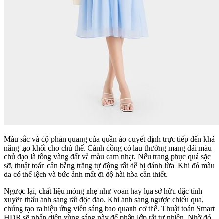
Màu sắc và độ phản quang của quần áo quyết định trực tiếp đến khả
năng tạo khối cho chủ thể. Cánh đồng cỏ lau thường mang dải màu
chủ đạo là tông vàng đất và màu cam nhạt. Nếu trang phục quá sặc
sỡ, thuật toán cân bằng trắng tự động rất dễ bị đánh lừa. Khi đó màu
da có thể lệch và bức ảnh mất đi độ hài hòa cần thiết.
Ngược lại, chất liệu mỏng nhẹ như voan hay lụa sở hữu đặc tính
xuyên thấu ánh sáng rất độc đáo. Khi ánh sáng ngược chiếu qua,
chúng tạo ra hiệu ứng viền sáng bao quanh cơ thể. Thuật toán Smart
HDR sẽ nhận diện vùng sáng này để phân lớp rất tự nhiên. Nhờ đó,