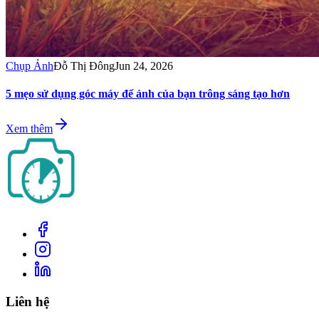
Chụp Ảnh
Đỗ Thị Đông
Jun 24, 2026
5 mẹo sử dụng góc máy để ảnh của bạn trông sáng tạo hơn
Xem thêm
Liên hệ