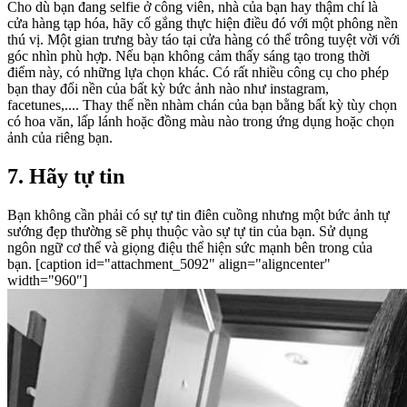
Cho dù bạn đang selfie ở công viên, nhà của bạn hay thậm chí là
cửa hàng tạp hóa, hãy cố gắng thực hiện điều đó với một phông nền
thú vị. Một gian trưng bày táo tại cửa hàng có thể trông tuyệt vời với
góc nhìn phù hợp. Nếu bạn không cảm thấy sáng tạo trong thời
điểm này, có những lựa chọn khác. Có rất nhiều công cụ cho phép
bạn thay đổi nền của bất kỳ bức ảnh nào như instagram,
facetunes,.... Thay thế nền nhàm chán của bạn bằng bất kỳ tùy chọn
có hoa văn, lấp lánh hoặc đồng màu nào trong ứng dụng hoặc chọn
ảnh của riêng bạn.
7. Hãy tự tin
Bạn không cần phải có sự tự tin điên cuồng nhưng một bức ảnh tự
sướng đẹp thường sẽ phụ thuộc vào sự tự tin của bạn. Sử dụng
ngôn ngữ cơ thể và giọng điệu thể hiện sức mạnh bên trong của
bạn. [caption id="attachment_5092" align="aligncenter"
width="960"]