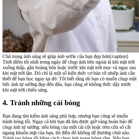
Chú trọng ánh sáng sẽ giúp ảnh selfie của bạn đẹp hơn[/caption]
Thời điểm tốt nhất trong ngày để chụp ảnh bên ngoài là khi mặt trời
xuống thấp, gần hoàng hôn hoặc trước khi mặt trời mọc và ngay sau
khi mặt trời lặn. Đó chỉ là một số kiến ​​thức cơ bản về nhiếp ảnh cần
thiết để bạn học ngay tại đó: Tôi biết rằng dù bạn có muốn chụp một
bức ảnh tự sướng đẹp đến đâu, bạn cũng sẽ không thức dậy trước
khi mặt trời chiếu sáng.
4. Tránh những cái bóng
Bạn đang tìm kiếm ánh sáng phù hợp, nhưng bạn cũng sẽ muốn
tránh bóng tối. Ngay cả khi bạn đã tìm được giờ vàng hoàn hảo để
chụp ảnh tự sướng: nếu bóng của một cái cột hoặc rèm cửa sổ cắt
ngang khuôn mặt của bạn, thì điều đó không dễ thương chút nào.
Tránh tạo bóng tối bằng cách chụp ảnh trong bóng râm. Nếu bạn