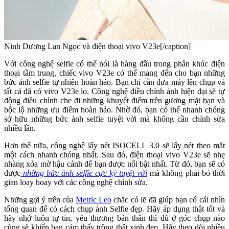
Ninh Dương Lan Ngọc và điện thoại vivo V23e[/caption]
Với công nghệ selfie có thể nói là hàng đầu trong phân khúc điện
thoại tầm trung, chiếc vivo V23e có thể mang đến cho bạn những
bức ảnh selfie tự nhiên hoàn hảo. Bạn chỉ cần đưa máy lên chụp và
tất cả đã có vivo V23e lo. Công nghệ điều chỉnh ảnh hiện đại sẽ tự
động điều chỉnh che đi những khuyết điểm trên gương mặt bạn và
bộc lộ những ưu điểm hoàn hảo. Nhờ đó, bạn có thể nhanh chóng
sở hữu những bức ảnh selfie tuyệt vời mà không cần chỉnh sửa
nhiều lần.
Hơn thế nữa, công nghệ lấy nét ISOCELL 3.0 sẽ lấy nét theo mắt
một cách nhanh chóng nhất. Sau đó, điện thoại vivo V23e sẽ nhẹ
nhàng xóa mờ hậu cảnh để bạn được nổi bật nhất. Từ đó, bạn sẽ có
được
những bức ảnh selfie cực kỳ tuyệt vời
mà không phải bỏ thời
gian loay hoay với các công nghệ chỉnh sửa.
Những gợi ý trên của
Metric Leo
chắc có lẽ đã giúp bạn có cái nhìn
tổng quan để có cách chụp ảnh Selfie đẹp. Hãy áp dụng thật tốt và
hãy nhớ luôn tự tin, yêu thương bản thân thì dù ở góc chụp nào
cũng sẽ khiến bạn cảm thấy trông thật xinh đẹp. Hãy theo dõi nhiều