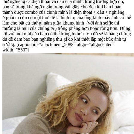
thử nghiêng cả điện thoại và đầu của mình, trong trường hợp đó,
bạn sẽ trông khá ngớ ngẩn trong vài giây cho đến khi bạn hoàn
thành được combo của chính mình là điện thoại + đầu + nghiêng.
Ngoài ra còn có một thực tế là hình trụ của ống kính máy ảnh có thể
làm cho bất cứ thứ gì nằm giữa khung hình ⁠ (với ảnh selfie thì
thường là mũi của chúng ta ) trông phẳng hơn hoặc rộng hơn. Đúng,
tôi vừa nói mũi của bạn có thể trông to hơn. Và đó sẽ là bằng chứng
đủ để đảm bảo bạn nghiêng thứ gì đó khi thiết lập một bức ảnh tự
sướng. [caption id="attachment_5088" align="aligncenter"
width="550"]