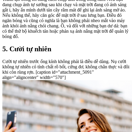
đang chụp ảnh tự sướng sau khi chạy và mặt trời đang có ánh sáng
gắt i, hãy ẩn mình dưới tán cây râm mát để ghi lại ánh sáng mờ ảo.
Nếu không thể, hãy căn góc để mặt trời ở sau lưng bạn. Điều đó
ngăn bóng và cũng có nghĩa là bạn không phải nheo mắt vào máy
ảnh khỏi ánh nắng chói chang. Ồ, và đối với những bạn dư dả: bạn
có thể thử bộ khuếch tán hoặc phản xạ ánh nắng mặt trời để quản lý
bóng đổ.
5. Cười tự nhiên
Cười tự nhiên trước ống kính không phải là điều dễ dàng. Nụ cười
không tự nhiên có tính chất rô bốt, cứng đơ, không chân thực và đôi
khi còn rùng rợn. [caption id="attachment_5091"
align="aligncenter" width="570"]