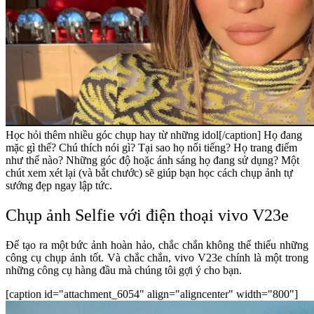
Học hỏi thêm nhiều góc chụp hay từ những idol[/caption] Họ đang
mặc gì thế? Chú thích nói gì? Tại sao họ nổi tiếng? Họ trang điểm
như thế nào? Những góc độ hoặc ánh sáng họ đang sử dụng? Một
chút xem xét lại (và bắt chước) sẽ giúp bạn học cách chụp ảnh tự
sướng đẹp ngay lập tức.
Chụp ảnh Selfie với điện thoại vivo V23e
Để tạo ra một bức ảnh hoàn hảo, chắc chắn không thể thiếu những
công cụ chụp ảnh tốt. Và chắc chắn, vivo V23e chính là một trong
những công cụ hàng đầu mà chúng tôi gợi ý cho bạn.
[caption id="attachment_6054" align="aligncenter" width="800"]