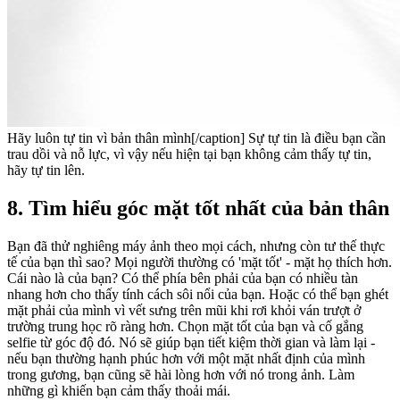
Hãy luôn tự tin vì bản thân mình[/caption] Sự tự tin là điều bạn cần
trau dồi và nỗ lực, vì vậy nếu hiện tại bạn không cảm thấy tự tin,
hãy tự tin lên.
8. Tìm hiểu góc mặt tốt nhất của bản thân
Bạn đã thử nghiêng máy ảnh theo mọi cách, nhưng còn tư thế thực
tế của bạn thì sao? Mọi người thường có 'mặt tốt' - mặt họ thích hơn.
Cái nào là của bạn? Có thể phía bên phải của bạn có nhiều tàn
nhang hơn cho thấy tính cách sôi nổi của bạn. Hoặc có thể bạn ghét
mặt phải của mình vì vết sưng trên mũi khi rơi khỏi ván trượt ở
trường trung học rõ ràng hơn. Chọn mặt tốt của bạn và cố gắng
selfie từ góc độ đó. Nó sẽ giúp bạn tiết kiệm thời gian và làm lại -
nếu bạn thường hạnh phúc hơn với một mặt nhất định của mình
trong gương, bạn cũng sẽ hài lòng hơn với nó trong ảnh. Làm
những gì khiến bạn cảm thấy thoải mái.