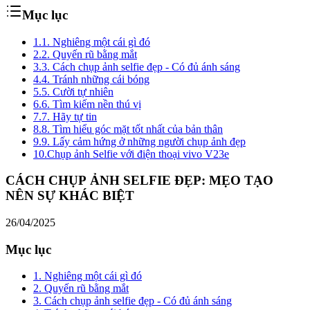
Mục lục
1.
1. Nghiêng một cái gì đó
2.
2. Quyến rũ bằng mắt
3.
3. Cách chụp ảnh selfie đẹp - Có đủ ánh sáng
4.
4. Tránh những cái bóng
5.
5. Cười tự nhiên
6.
6. Tìm kiếm nền thú vị
7.
7. Hãy tự tin
8.
8. Tìm hiểu góc mặt tốt nhất của bản thân
9.
9. Lấy cảm hứng ở những người chụp ảnh đẹp
10.
Chụp ảnh Selfie với điện thoại vivo V23e
CÁCH CHỤP ẢNH SELFIE ĐẸP: MẸO TẠO
NÊN SỰ KHÁC BIỆT
26/04/2025
Mục lục
1. Nghiêng một cái gì đó
2. Quyến rũ bằng mắt
3. Cách chụp ảnh selfie đẹp - Có đủ ánh sáng