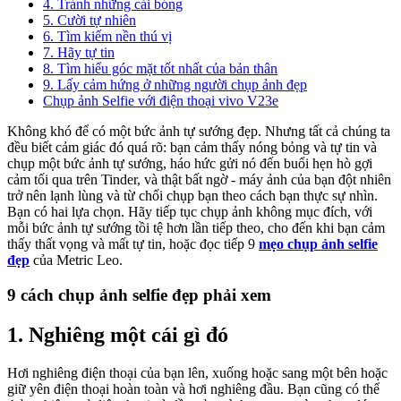
4. Tránh những cái bóng
5. Cười tự nhiên
6. Tìm kiếm nền thú vị
7. Hãy tự tin
8. Tìm hiểu góc mặt tốt nhất của bản thân
9. Lấy cảm hứng ở những người chụp ảnh đẹp
Chụp ảnh Selfie với điện thoại vivo V23e
Không khó để có một bức ảnh tự sướng đẹp. Nhưng tất cả chúng ta
đều biết cảm giác đó quá rõ: bạn cảm thấy nóng bỏng và tự tin và
chụp một bức ảnh tự sướng, háo hức gửi nó đến buổi hẹn hò gợi
cảm tối qua trên Tinder, và thật bất ngờ - máy ảnh của bạn đột nhiên
trở nên lạnh lùng và từ chối chụp bạn theo cách bạn thực sự nhìn.
Bạn có hai lựa chọn. Hãy tiếp tục chụp ảnh không mục đích, với
mỗi bức ảnh tự sướng tồi tệ hơn lần tiếp theo, cho đến khi bạn cảm
thấy thất vọng và mất tự tin, hoặc đọc tiếp 9
mẹo chụp ảnh selfie
đẹp
của Metric Leo.
9 cách chụp ảnh selfie đẹp phải xem
1. Nghiêng một cái gì đó
Hơi nghiêng điện thoại của bạn lên, xuống hoặc sang một bên hoặc
giữ yên điện thoại hoàn toàn và hơi nghiêng đầu. Bạn cũng có thể