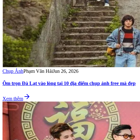
Chụp Ảnh
Phạm Văn Hải
Jun 26, 2026
Ôm trọn Đà Lạt vào lòng tại 10 địa điểm chụp ảnh free mà đẹp
Xem thêm