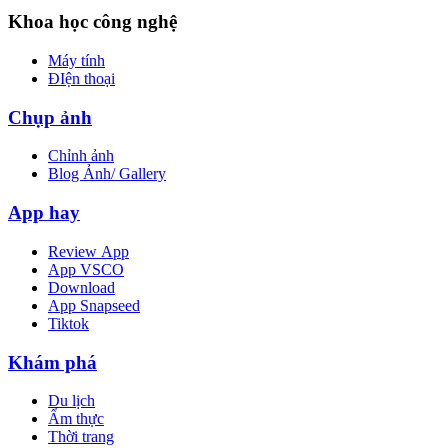
Khoa học công nghệ
Máy tính
ĐIện thoại
Chụp ảnh
Chỉnh ảnh
Blog Ảnh/ Gallery
App hay
Review App
App VSCO
Download
App Snapseed
Tiktok
Khám phá
Du lịch
Ẩm thực
Thời trang