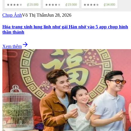
Chụp Ảnh
Võ Thị Thắm
Jun 28, 2026
Hóa trang xinh lung linh như gái Hàn nhờ vào 5 app chụp hình
thần thánh
Xem thêm