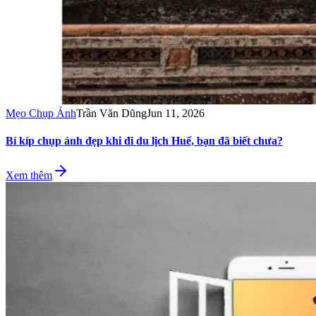
Mẹo Chụp Ảnh
Trần Văn Dũng
Jun 11, 2026
Bí kíp chụp ảnh đẹp khi đi du lịch Huế, bạn đã biết chưa?
Xem thêm