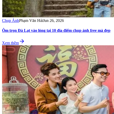
Chụp Ảnh
Phạm Văn Hải
Jun 26, 2026
Ôm trọn Đà Lạt vào lòng tại 10 địa điểm chụp ảnh free mà đẹp
Xem thêm