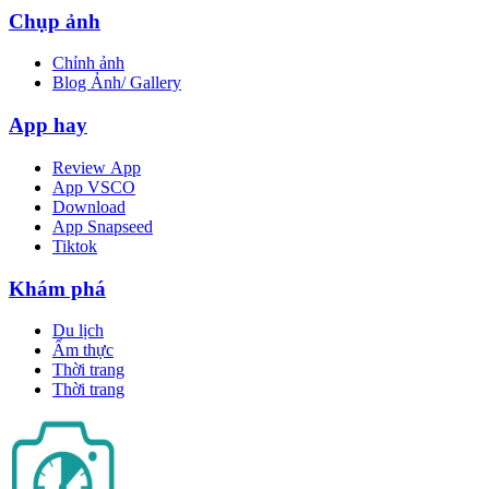
Chụp ảnh
Chỉnh ảnh
Blog Ảnh/ Gallery
App hay
Review App
App VSCO
Download
App Snapseed
Tiktok
Khám phá
Du lịch
Ẩm thực
Thời trang
Thời trang