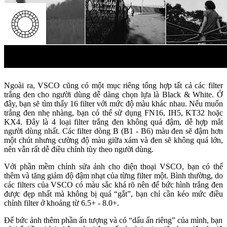
Ngoài ra, VSCO cũng có một mục riêng tổng hợp tất cả các filter
trắng đen cho người dùng dễ dàng chọn lựa là Black & White. Ở
đây, bạn sẽ tìm thấy 16 filter với mức độ màu khác nhau. Nếu muốn
trắng đen nhẹ nhàng, bạn có thể sử dụng FN16, IH5, KT32 hoặc
KX4. Đây là 4 loại filter trắng đen không quá đậm, dễ hợp mắt
người dùng nhất. Các filter dòng B (B1 - B6) màu đen sẽ đậm hơn
một chút nhưng cường độ màu giữa xám và đen sẽ không quá lớn,
nên vẫn rất dễ điều chỉnh tùy theo người dùng.
Với phần mềm chỉnh sửa ảnh cho điện thoại VSCO, bạn có thể
thêm và tăng giảm độ đậm nhạt của từng filter một. Bình thường, do
các filters của VSCO có màu sắc khá rõ nên để bức hình trắng đen
được đẹp nhất mà không bị quá “gắt”, bạn chỉ cần kéo mức điều
chỉnh filter ở khoảng từ 6.5+ - 8.0+.
Để bức ảnh thêm phần ấn tượng và có “dấu ấn riêng” của mình, bạn