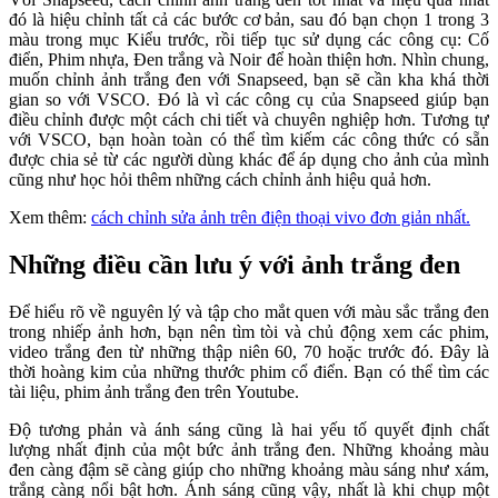
đó là hiệu chỉnh tất cả các bước cơ bản, sau đó bạn chọn 1 trong 3
màu trong mục Kiểu trước, rồi tiếp tục sử dụng các công cụ: Cố
điển, Phim nhựa, Đen trắng và Noir để hoàn thiện hơn. Nhìn chung,
muốn chỉnh ảnh trắng đen với Snapseed, bạn sẽ cần kha khá thời
gian so với VSCO. Đó là vì các công cụ của Snapseed giúp bạn
điều chỉnh được một cách chi tiết và chuyên nghiệp hơn.
Tương tự
với VSCO, bạn hoàn toàn có thể tìm kiếm các công thức có sẵn
được chia sẻ từ các người dùng khác để áp dụng cho ảnh của mình
cũng như học hỏi thêm những cách chỉnh ảnh hiệu quả hơn.
Xem thêm:
cách chỉnh sửa ảnh trên điện thoại vivo đơn giản nhất.
Những điều cần lưu ý với ảnh trắng đen
Để hiểu rõ về nguyên lý và tập cho mắt quen với màu sắc trắng đen
trong nhiếp ảnh hơn, bạn nên tìm tòi và chủ động xem các phim,
video trắng đen từ những thập niên 60, 70 hoặc trước đó. Đây là
thời hoàng kim của những thước phim cổ điển. Bạn có thể tìm các
tài liệu, phim ảnh trắng đen trên Youtube.
Độ tương phản và ánh sáng cũng là hai yếu tố quyết định chất
lượng nhất định của một bức ảnh trắng đen. Những khoảng màu
đen càng đậm sẽ càng giúp cho những khoảng màu sáng như xám,
trắng càng nổi bật hơn. Ánh sáng cũng vậy, nhất là khi chụp một