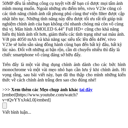
50MP đều là những công cụ tuyệt vời để bạn có được mọi tấm ảnh
mình mong muốn.
Ngoài những ưu điểm trên, vivo V23e cũng có
các tính năng chỉnh ảnh rất phong phú cùng thư viện filter được cập
nhật liên tục. Những tính năng này đều được tối ưu rất tốt giúp trải
nghiệm chỉnh ảnh của bạn không chỉ nhanh chóng mà còn vô cùng
thú vị. Màn hình AMOLED 6.44" Full HD+ cũng cho khả năng
hiển thị hình ảnh tốt hơn, giảm thiểu các tình trạng như sai màu ảnh.
Với pin 4050 mAh và khả năng sạc siêu tốc lên đến 44W, vivo
V23e sẽ luôn sẵn sàng đồng hành cùng bạn đến bất kỳ đâu, bất kỳ
lúc nào. Đối với những ai bận rộn, cần di chuyển nhiều thì đây là
chiếc smartphone vô cùng đáng sở hữu đấy.
Trên đây là một vài ứng dụng chỉnh ảnh dành cho các bức hình
monochrome và một vài mẹo nhỏ bạn cần lưu ý khi chỉnh ảnh. Hi
vọng rằng, sau bài viết này, bạn đã thu thập cho mình những kiến
thức về cách chỉnh ảnh trắng đen sao cho đúng nhé!
>
>> Xem thêm các Mẹo chụp ảnh khác
tại đây
[embed]https://www.youtube.com/watch?
v=tQvYYxJokL0[/embed]
Viết bình luận...