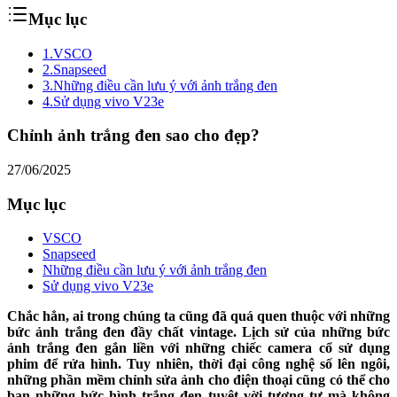
Mục lục
1.
VSCO
2.
Snapseed
3.
Những điều cần lưu ý với ảnh trắng đen
4.
Sử dụng vivo V23e
Chỉnh ảnh trắng đen sao cho đẹp?
27/06/2025
Mục lục
VSCO
Snapseed
Những điều cần lưu ý với ảnh trắng đen
Sử dụng vivo V23e
Chắc hẳn, ai trong chúng ta cũng đã quá quen thuộc với những
bức ảnh trắng đen đầy chất vintage. Lịch sử của những bức
ảnh trắng đen gắn liền với những chiếc camera cổ sử dụng
phim để rửa hình. Tuy nhiên, thời đại công nghệ số lên ngôi,
những phần mềm chỉnh sửa ảnh cho điện thoại cũng có thể cho
bạn những bức hình trắng đen tuyệt vời tương tự mà không