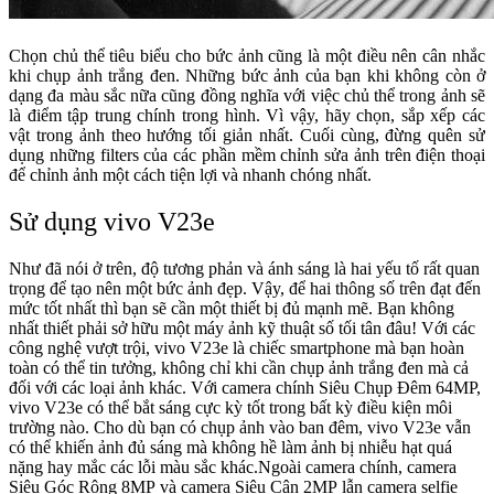
Chọn chủ thể tiêu biểu cho bức ảnh cũng là một điều nên cân nhắc
khi chụp ảnh trắng đen. Những bức ảnh của bạn khi không còn ở
dạng đa màu sắc nữa cũng đồng nghĩa với việc chủ thể trong ảnh sẽ
là điểm tập trung chính trong hình. Vì vậy, hãy chọn, sắp xếp các
vật trong ảnh theo hướng tối giản nhất. Cuối cùng, đừng quên sử
dụng những filters của các phần mềm chỉnh sửa ảnh trên điện thoại
để chỉnh ảnh một cách tiện lợi và nhanh chóng nhất.
Sử dụng vivo V23e
Như đã nói ở trên, độ tương phản và ánh sáng là hai yếu tố rất quan
trọng để tạo nên một bức ảnh đẹp. Vậy, để hai thông số trên đạt đến
mức tốt nhất thì bạn sẽ cần một thiết bị đủ mạnh mẽ. Bạn không
nhất thiết phải sở hữu một máy ảnh kỹ thuật số tối tân đâu! Với các
công nghệ vượt trội, vivo V23e là chiếc smartphone mà bạn hoàn
toàn có thể tin tưởng, không chỉ khi cần chụp ảnh trắng đen mà cả
đối với các loại ảnh khác.
Với camera chính Siêu Chụp Đêm 64MP,
vivo V23e có thể bắt sáng cực kỳ tốt trong bất kỳ điều kiện môi
trường nào. Cho dù bạn có chụp ảnh vào ban đêm, vivo V23e vẫn
có thể khiến ảnh đủ sáng mà không hề làm ảnh bị nhiễu hạt quá
nặng hay mắc các lỗi màu sắc khác.Ngoài camera chính, camera
Siêu Góc Rộng 8MP và camera Siêu Cận 2MP lẫn camera selfie