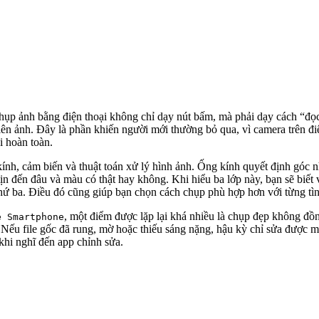
chụp ảnh bằng điện thoại không chỉ dạy nút bấm, mà phải dạy cách “đọ
lên ảnh. Đây là phần khiến người mới thường bỏ qua, vì camera trên đi
i hoàn toàn.
nh, cảm biến và thuật toán xử lý hình ảnh. Ống kính quyết định góc n
mịn đến đâu và màu có thật hay không. Khi hiểu ba lớp này, bạn sẽ biế
n thứ ba. Điều đó cũng giúp bạn chọn cách chụp phù hợp hơn với từng tì
, một điểm được lặp lại khá nhiều là chụp đẹp không đồ
ệ Smartphone
. Nếu file gốc đã rung, mờ hoặc thiếu sáng nặng, hậu kỳ chỉ sửa được 
khi nghĩ đến app chỉnh sửa.