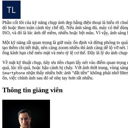
Phần cốt lõi của kỹ năng chụp ảnh đẹp bằng điện thoại là hiểu rõ chu
đó hoặc theo toàn cảnh tùy chế độ. Nếu ánh sáng đủ, máy có thể dùng
ISO, và đó là lúc ảnh dễ mềm, nhiễu hoặc bệt màu. Vì vậy, ánh sáng 
Một kỹ năng rất quan trọng là giữ máy ổn định và đừng phóng to quá 
tạo thêm chi tiết thật, nên càng zoom nhiều thì ảnh càng dễ lộ vỡ né
ống kính hạn chế méo mặt và méo tỷ lệ cơ thể. Đây là lý do ảnh chụp
Về mặt kỹ thuật chụp, hãy ưu tiên chạm lấy nét vào điểm quan trọng n
quá, lúc tối quá, hoặc hậu cảnh bị cháy. Với ảnh thời trang, vùng sán
nhận thấy nhiều bức ảnh “đắt tiền” không phải nhờ filte
Smartphone
ổn, việc chỉnh ảnh sau đó sẽ nhẹ tay hơn rất nhiều.
Thông tin giảng viên