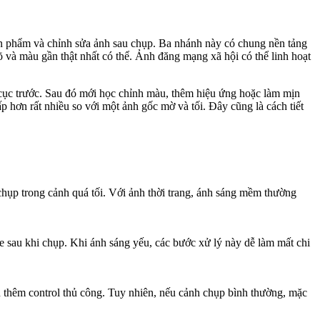
ản phẩm và chỉnh sửa ảnh sau chụp. Ba nhánh này có chung nền tảng
õ và màu gần thật nhất có thể. Ảnh đăng mạng xã hội có thể linh hoạt
ố cục trước. Sau đó mới học chỉnh màu, thêm hiệu ứng hoặc làm mịn
p hơn rất nhiều so với một ảnh gốc mờ và tối. Đây cũng là cách tiết
chụp trong cảnh quá tối. Với ảnh thời trang, ánh sáng mềm thường
 sau khi chụp. Khi ánh sáng yếu, các bước xử lý này dễ làm mất chi
 thêm control thủ công. Tuy nhiên, nếu cảnh chụp bình thường, mặc