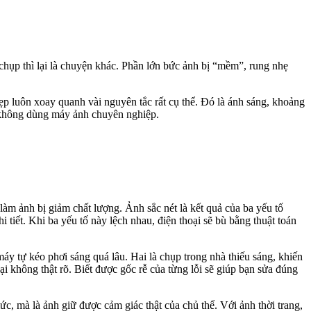
 chụp thì lại là chuyện khác. Phần lớn bức ảnh bị “mềm”, rung nhẹ
p luôn xoay quanh vài nguyên tắc rất cụ thể. Đó là ánh sáng, khoảng
hi không dùng máy ảnh chuyên nghiệp.
àm ảnh bị giảm chất lượng. Ảnh sắc nét là kết quả của ba yếu tố
 tiết. Khi ba yếu tố này lệch nhau, điện thoại sẽ bù bằng thuật toán
áy tự kéo phơi sáng quá lâu. Hai là chụp trong nhà thiếu sáng, khiến
ại không thật rõ. Biết được gốc rễ của từng lỗi sẽ giúp bạn sửa đúng
c, mà là ảnh giữ được cảm giác thật của chủ thể. Với ảnh thời trang,