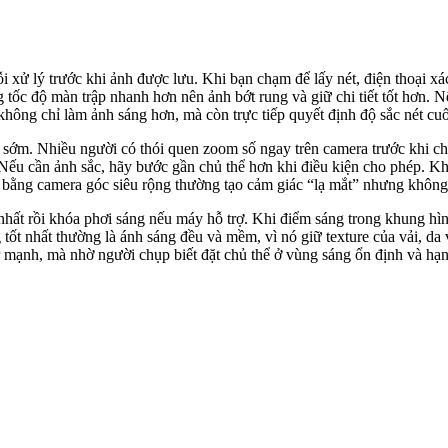
ỗi xử lý trước khi ảnh được lưu. Khi bạn chạm để lấy nét, điện thoại 
 tốc độ màn trập nhanh hơn nên ảnh bớt rung và giữ chi tiết tốt hơn. 
không chỉ làm ảnh sáng hơn, mà còn trực tiếp quyết định độ sắc nét cuố
sớm. Nhiều người có thói quen zoom số ngay trên camera trước khi chụ
t. Nếu cần ảnh sắc, hãy bước gần chủ thể hơn khi điều kiện cho phép. 
 bằng camera góc siêu rộng thường tạo cảm giác “lạ mắt” nhưng không 
hất rồi khóa phơi sáng nếu máy hỗ trợ. Khi điểm sáng trong khung hình 
g tốt nhất thường là ánh sáng đều và mềm, vì nó giữ texture của vải, da
r mạnh, mà nhờ người chụp biết đặt chủ thể ở vùng sáng ổn định và hạ