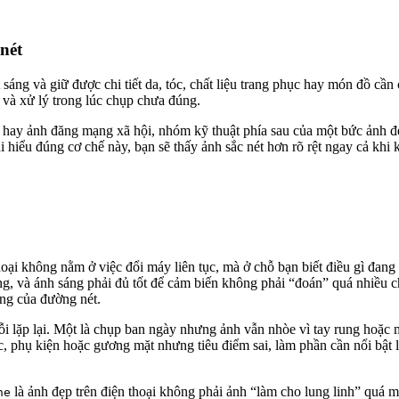
nét
 sáng và giữ được chi tiết da, tóc, chất liệu trang phục hay món đồ cần
 và xử lý trong lúc chụp chưa đúng.
hay ảnh đăng mạng xã hội, nhóm kỹ thuật phía sau của một bức ảnh đẹ
hi hiểu đúng cơ chế này, bạn sẽ thấy ảnh sắc nét hơn rõ rệt ngay cả k
i không nằm ở việc đổi máy liên tục, mà ở chỗ bạn biết điều gì đang l
g, và ánh sáng phải đủ tốt để cảm biến không phải “đoán” quá nhiều chi
ng của đường nét.
i lặp lại. Một là chụp ban ngày nhưng ảnh vẫn nhòe vì tay rung hoặc m
c, phụ kiện hoặc gương mặt nhưng tiêu điểm sai, làm phần cần nổi bật l
là ảnh đẹp trên điện thoại không phải ảnh “làm cho lung linh” quá mứ
ne