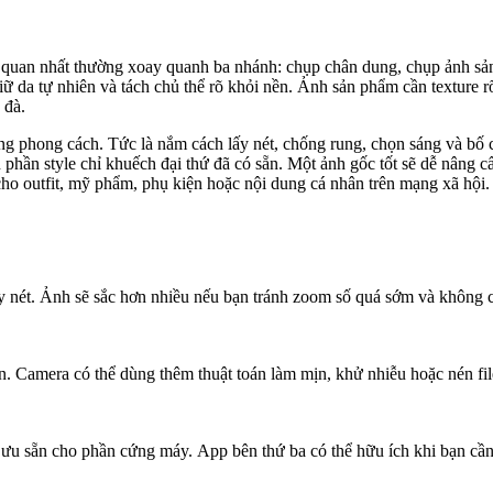
ên quan nhất thường xoay quanh ba nhánh: chụp chân dung, chụp ảnh s
ữ da tự nhiên và tách chủ thể rõ khỏi nền. Ảnh sản phẩm cần texture r
 đà.
 sang phong cách. Tức là nắm cách lấy nét, chống rung, chọn sáng và b
phần style chỉ khuếch đại thứ đã có sẵn. Một ảnh gốc tốt sẽ dễ nâng cấ
ho outfit, mỹ phẩm, phụ kiện hoặc nội dung cá nhân trên mạng xã hội.
ấy nét. Ảnh sẽ sắc hơn nhiều nếu bạn tránh zoom số quá sớm và không 
. Camera có thể dùng thêm thuật toán làm mịn, khử nhiễu hoặc nén file
 ưu sẵn cho phần cứng máy. App bên thứ ba có thể hữu ích khi bạn cần