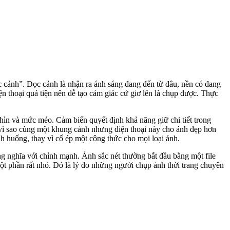
c cảnh”. Đọc cảnh là nhận ra ánh sáng đang đến từ đâu, nền có đang
ện thoại quá tiện nên dễ tạo cảm giác cứ giơ lên là chụp được. Thực
hìn và mức méo. Cảm biến quyết định khả năng giữ chi tiết trong
t vì sao cùng một khung cảnh nhưng điện thoại này cho ảnh đẹp hơn
nh huống, thay vì cố ép một công thức cho mọi loại ảnh.
ng nghĩa với chỉnh mạnh. Ảnh sắc nét thường bắt đầu bằng một file
một phần rất nhỏ. Đó là lý do những người chụp ảnh thời trang chuyên