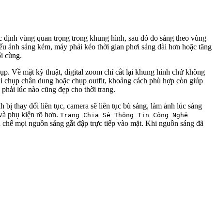
xác định vùng quan trọng trong khung hình, sau đó đo sáng theo vùng
Nếu ánh sáng kém, máy phải kéo thời gian phơi sáng dài hơn hoặc tăng
i cùng.
p. Về mặt kỹ thuật, digital zoom chỉ cắt lại khung hình chứ không
Khi chụp chân dung hoặc chụp outfit, khoảng cách phù hợp còn giúp
phải lúc nào cũng đẹp cho thời trang.
bị thay đổi liên tục, camera sẽ liên tục bù sáng, làm ảnh lúc sáng
 và phụ kiện rõ hơn.
Trang Chia Sẻ Thông Tin Công Nghệ
n chế mọi nguồn sáng gắt đập trực tiếp vào mặt. Khi nguồn sáng đã