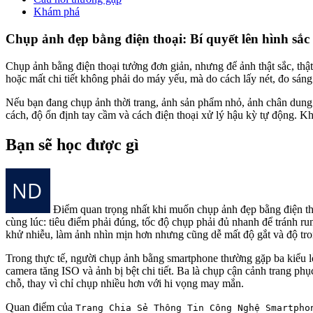
Khám phá
Chụp ảnh đẹp bằng điện thoại: Bí quyết lên hình sắc 
Chụp ảnh bằng điện thoại tưởng đơn giản, nhưng để ảnh thật sắc, thật
hoặc mất chi tiết không phải do máy yếu, mà do cách lấy nét, đo sáng
Nếu bạn đang chụp ảnh thời trang, ảnh sản phẩm nhỏ, ảnh chân dung 
cách, độ ổn định tay cầm và cách điện thoại xử lý hậu kỳ tự động. K
Bạn sẽ học được gì
Điểm quan trọng nhất khi muốn chụp ảnh đẹp bằng điện thoạ
cùng lúc: tiêu điểm phải đúng, tốc độ chụp phải đủ nhanh để tránh run
khử nhiễu, làm ảnh nhìn mịn hơn nhưng cũng dễ mất độ gắt và độ tro
Trong thực tế, người chụp ảnh bằng smartphone thường gặp ba kiểu lỗ
camera tăng ISO và ảnh bị bệt chi tiết. Ba là chụp cận cảnh trang phụ
chỗ, thay vì chỉ chụp nhiều hơn với hi vọng may mắn.
Quan điểm của
Trang Chia Sẻ Thông Tin Công Nghệ Smartpho