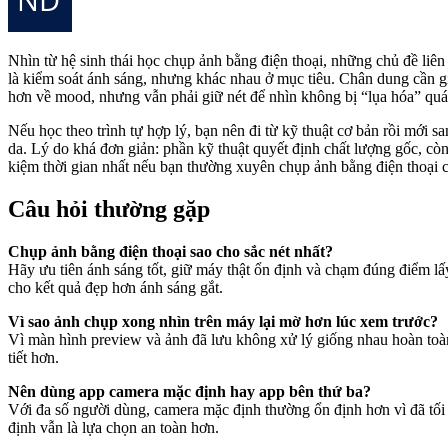
Nhìn từ hệ sinh thái học chụp ảnh bằng điện thoại, những chủ đề li
là kiểm soát ánh sáng, nhưng khác nhau ở mục tiêu. Chân dung cần gi
hơn về mood, nhưng vẫn phải giữ nét để nhìn không bị “lụa hóa” quá
Nếu học theo trình tự hợp lý, bạn nên đi từ kỹ thuật cơ bản rồi mới
da. Lý do khá đơn giản: phần kỹ thuật quyết định chất lượng gốc, còn 
kiệm thời gian nhất nếu bạn thường xuyên chụp ảnh bằng điện thoại c
Câu hỏi thường gặp
Chụp ảnh bằng điện thoại sao cho sắc nét nhất?
Hãy ưu tiên ánh sáng tốt, giữ máy thật ổn định và chạm đúng điểm l
cho kết quả đẹp hơn ánh sáng gắt.
Vì sao ảnh chụp xong nhìn trên máy lại mờ hơn lúc xem trước?
Vì màn hình preview và ảnh đã lưu không xử lý giống nhau hoàn toàn
tiết hơn.
Nên dùng app camera mặc định hay app bên thứ ba?
Với đa số người dùng, camera mặc định thường ổn định hơn vì đã tối
định vẫn là lựa chọn an toàn hơn.