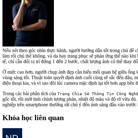
Nếu xét theo góc nhìn thực hành, người hướng dẫn tốt trong chủ đề 
làm rối chủ thể không, và da hay trang phục sẽ phản ứng thế nào khi 
tế, chỉ cần đổi vị trí đứng 1 đến 2 bước, chất lượng ảnh có thể thay đổ
Ở mức cao hơn, người chụp ảnh đẹp cần hiểu mối quan hệ giữa ống kí
vùng sáng tối. Thuật toán quyết định ảnh cuối cùng sẽ sắc đến đâu, 
điện thoại kia, và vì sao đôi lúc camera mặc định lại tốt hơn app bê
Trong các bài phân tích của
Trang Chia Sẻ Thông Tin Công Ngh
gốc tốt, rồi mới tinh chỉnh tương phản, nhiệt độ màu và độ rõ vừa đủ
nghiệp trên smartphone thường rất chú ý đến ánh sáng đầu vào trước 
Khóa học liên quan