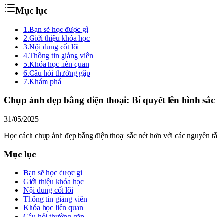
Mục lục
1.
Bạn sẽ học được gì
2.
Giới thiệu khóa học
3.
Nội dung cốt lõi
4.
Thông tin giảng viên
5.
Khóa học liên quan
6.
Câu hỏi thường gặp
7.
Khám phá
Chụp ảnh đẹp bằng điện thoại: Bí quyết lên hình sắc 
31/05/2025
Học cách chụp ảnh đẹp bằng điện thoại sắc nét hơn với các nguyên tắ
Mục lục
Bạn sẽ học được gì
Giới thiệu khóa học
Nội dung cốt lõi
Thông tin giảng viên
Khóa học liên quan
Câu hỏi thường gặp