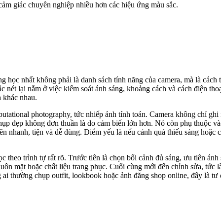
h cảm giác chuyên nghiệp nhiều hơn các hiệu ứng màu sắc.
ng học nhất không phải là danh sách tính năng của camera, mà là cách
ắc nét lại nằm ở việc kiểm soát ánh sáng, khoảng cách và cách điện tho
a khác nhau.
tational photography, tức nhiếp ảnh tính toán. Camera không chỉ ghi 
chụp đẹp không đơn thuần là do cảm biến lớn hơn. Nó còn phụ thuộc và
 nhanh, tiện và dễ dùng. Điểm yếu là nếu cảnh quá thiếu sáng hoặc ch
 theo trình tự rất rõ. Trước tiên là chọn bối cảnh đủ sáng, ưu tiên ánh
huôn mặt hoặc chất liệu trang phục. Cuối cùng mới đến chỉnh sửa, tức 
 ai thường chụp outfit, lookbook hoặc ảnh đăng shop online, đây là tư