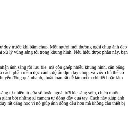
 tư duy trước khi bấm chụp. Một người mới thường nghĩ chụp ảnh đẹp
ại xử lý vùng sáng tối trong khung hình. Nếu hiểu được phần này, bạn
nhận ánh sáng rồi lưu file, mà còn ghép nhiều khung hình, cân bằng
o cách phần mềm đọc cảnh, độ ổn định tay chụp, và việc chủ thể có
uyển động quá nhanh, thuật toán rất dễ làm mềm chi tiết hoặc làm
 sáng tự nhiên từ cửa sổ hoặc ngoài trời lúc sáng sớm, chiều muộn.
là giảm bớt những gì camera tự động đẩy quá tay. Cách này giúp ảnh
 duy rất đáng học vì nó giúp ảnh đồng đều hơn mà không cần thiết bị