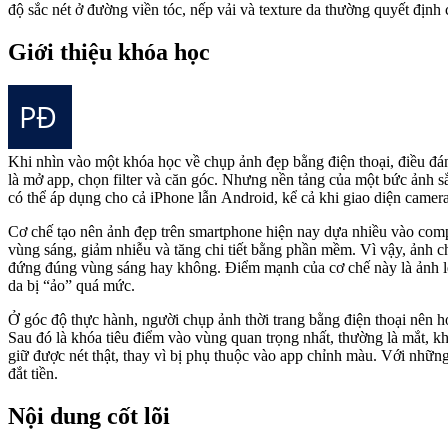
độ sắc nét ở đường viền tóc, nếp vải và texture da thường quyết địn
Giới thiệu khóa học
Khi nhìn vào một khóa học về chụp ảnh đẹp bằng điện thoại, điều đá
là mở app, chọn filter và căn góc. Nhưng nền tảng của một bức ảnh s
có thể áp dụng cho cả iPhone lẫn Android, kể cả khi giao diện camer
Cơ chế tạo nên ảnh đẹp trên smartphone hiện nay dựa nhiều vào compu
vùng sáng, giảm nhiễu và tăng chi tiết bằng phần mềm. Vì vậy, ảnh 
đứng đúng vùng sáng hay không. Điểm mạnh của cơ chế này là ảnh lên
da bị “ảo” quá mức.
Ở góc độ thực hành, người chụp ảnh thời trang bằng điện thoại nên học
Sau đó là khóa tiêu điểm vào vùng quan trọng nhất, thường là mắt, k
giữ được nét thật, thay vì bị phụ thuộc vào app chỉnh màu. Với những
đắt tiền.
Nội dung cốt lõi