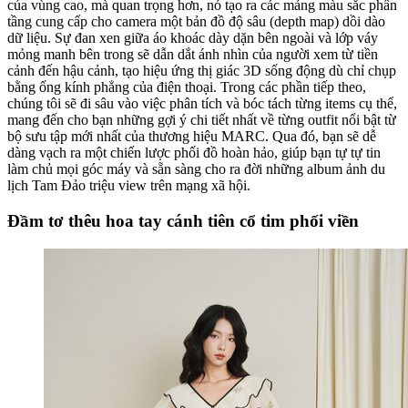
của vùng cao, mà quan trọng hơn, nó tạo ra các mảng màu sắc phân
tầng cung cấp cho camera một bản đồ độ sâu (depth map) dồi dào
dữ liệu. Sự đan xen giữa áo khoác dày dặn bên ngoài và lớp váy
mỏng manh bên trong sẽ dẫn dắt ánh nhìn của người xem từ tiền
cảnh đến hậu cảnh, tạo hiệu ứng thị giác 3D sống động dù chỉ chụp
bằng ống kính phẳng của điện thoại. Trong các phần tiếp theo,
chúng tôi sẽ đi sâu vào việc phân tích và bóc tách từng items cụ thể,
mang đến cho bạn những gợi ý chi tiết nhất về từng outfit nổi bật từ
bộ sưu tập mới nhất của thương hiệu MARC. Qua đó, bạn sẽ dễ
dàng vạch ra một chiến lược phối đồ hoàn hảo, giúp bạn tự tự tin
làm chủ mọi góc máy và sẵn sàng cho ra đời những album ảnh du
lịch Tam Đảo triệu view trên mạng xã hội.
Đầm tơ thêu hoa tay cánh tiên cổ tim phối viền