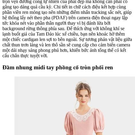
trọn vẹn đường cong tự nhiên của phái đẹp mà không cần phải cố
gắng tạo dáng quá cầu kỳ. Chi tiết in chữ cách điệu kết hợp cùng
phần viền ren mỏng tạo nên những điểm nhấn tracking sắc nét, giúp
hệ thống lấy nét theo pha (PDAF) trên camera điện thoại ngay lập
tức khóa nét vào phần thân người thay vì bị đánh lừa bởi
background rừng thông phía sau. Để thích ứng với không khí se
lạnh buốt giá của Tam Đảo lúc xế chiều, bạn nên khoác hờ thêm
một chiếc cardigan len sợi to bên ngoài. Sự tương phản vật liệu giữa
chất thun trơn láng và len thô sần sẽ cung cấp cho cảm biến camera
một dải nhạy sáng phong phú hơn, khiến bức ảnh tổng thể có kết
cấu chân thực tuyệt vời.
Đầm nhung midi tay phồng cổ tròn phối ren