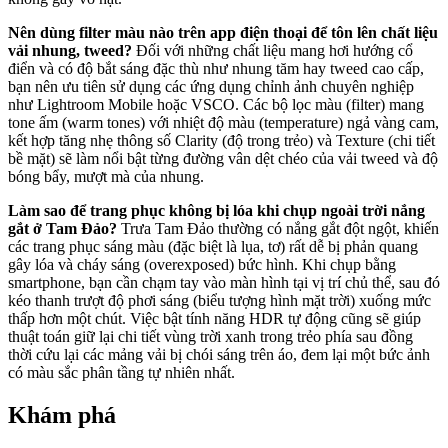
Nên dùng filter màu nào trên app điện thoại để tôn lên chất liệu
vải nhung, tweed?
Đối với những chất liệu mang hơi hướng cổ
điển và có độ bắt sáng đặc thù như nhung tăm hay tweed cao cấp,
bạn nên ưu tiên sử dụng các ứng dụng chỉnh ảnh chuyên nghiệp
như Lightroom Mobile hoặc VSCO. Các bộ lọc màu (filter) mang
tone ấm (warm tones) với nhiệt độ màu (temperature) ngả vàng cam,
kết hợp tăng nhẹ thông số Clarity (độ trong trẻo) và Texture (chi tiết
bề mặt) sẽ làm nổi bật từng đường vân dệt chéo của vải tweed và độ
bóng bẩy, mượt mà của nhung.
Làm sao để trang phục không bị lóa khi chụp ngoài trời nắng
gắt ở Tam Đảo?
Trưa Tam Đảo thường có nắng gắt đột ngột, khiến
các trang phục sáng màu (đặc biệt là lụa, tơ) rất dễ bị phản quang
gây lóa và cháy sáng (overexposed) bức hình. Khi chụp bằng
smartphone, bạn cần chạm tay vào màn hình tại vị trí chủ thể, sau đó
kéo thanh trượt độ phơi sáng (biểu tượng hình mặt trời) xuống mức
thấp hơn một chút. Việc bật tính năng HDR tự động cũng sẽ giúp
thuật toán giữ lại chi tiết vùng trời xanh trong trẻo phía sau đồng
thời cứu lại các mảng vải bị chói sáng trên áo, đem lại một bức ảnh
có màu sắc phân tầng tự nhiên nhất.
Khám phá