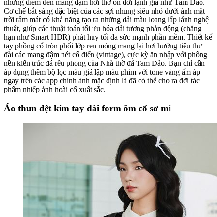
những điểm đến mang đậm hơi thở ôn đới lạnh giá như Tam Đảo.
Cơ chế bắt sáng đặc biệt của các sợi nhung siêu nhỏ dưới ánh mặt
trời râm mát có khả năng tạo ra những dải màu loang lấp lánh nghệ
thuật, giúp các thuật toán tối ưu hóa dải tương phản động (chẳng
hạn như Smart HDR) phát huy tối đa sức mạnh phần mềm. Thiết kế
tay phồng cổ tròn phối lớp ren mỏng mang lại hơi hướng tiểu thư
đài các mang đậm nét cổ điển (vintage), cực kỳ ăn nhập với phông
nền kiến trúc đá rêu phong của Nhà thờ đá Tam Đảo. Bạn chỉ cần
áp dụng thêm bộ lọc màu giả lập màu phim với tone vàng ấm áp
ngay trên các app chỉnh ảnh mặc định là đã có thể cho ra đời tác
phẩm nhiếp ảnh hoài cổ xuất sắc.
Áo thun dệt kim tay dài form ôm cổ sơ mi