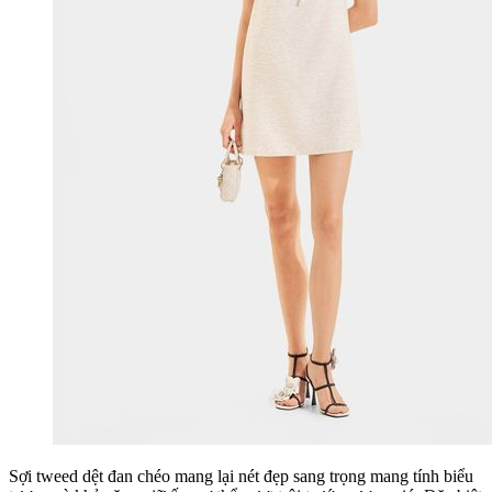
Sợi tweed dệt đan chéo mang lại nét đẹp sang trọng mang tính biểu