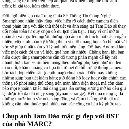
vùng sáng tự nhiên trên nếp áo quần và khiến tổng thể bức ảnh
trông bị giả tạo, kém chân thực.
Đội ngũ biên tập của Trang Chia Sẻ Thông Tin Công Nghệ
Smartphone nhận thấy rằng, việc hiểu rõ cách thức camera điện
thoại phản ứng với đặc thù thời tiết và ánh sáng tại Tam Đảo sẽ thay
đổi hoàn toàn tư duy chọn đồ du lịch của bạn. Thay vì chỉ mở tủ
quần áo và mặc lên người những bộ cánh mình thích một cách ngẫu
nhiên, việc tính toán kỹ lưỡng thêm yếu tố quang học của bề mặt vải
vóc sẽ giúp thuật toán xử lý ảnh trên nền tảng iOS hay Android làm
việc một cách tối ưu và hiệu quả hơn rất nhiều. Chẳng hạn, khi bạn
hiểu được rằng smartphone cần độ tương phản mạnh để lấy nét
nhanh hơn, bạn sẽ ưu tiên mang theo những phụ kiện như mũ len
màu nổi, khăn choàng có họa tiết rõ nét để hỗ trợ hệ thống camera
bóc tách lớp chiều sâu (depth map) chuẩn xác. Điều này không
những giúp bạn tiết kiệm hàng giờ đồng hồ loay hoay căn chỉnh các
thông số phơi sáng thủ công trên màn hình điện thoại, mà còn đảm
bảo mọi khoảnh khắc thả dáng giữa làn sương sương mờ ảo đều giữ
lại được tối đa dải nhạy sáng (dynamic range). Kết quả mang lại là
những thước hình sắc nét, sống động và đậm chất nghệ thuật mà
không cần phụ thuộc quá nhiều vào các công cụ hậu kỳ phức tạp.
Chụp ảnh Tam Đảo mặc gì đẹp với BST
của nhà MARC?