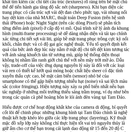
khát tìm kiếm các chi tiết cấu trúc (textures) rõ ràng trên bề mặt chủ
thể để tiến hành gia tăng độ sắc nét (sharpness). Khi bạn diện các
trang phục có cấu trúc sợi vải dệt đan chéo phức tạp, vải nhung nổi
hay dệt kim của nhà MARC, thuật toán Deep Fusion (trên hệ sinh
thái iPhone) hoặc Night Sight (trên các dòng Pixel) sẽ phân tích
từng điểm ảnh (pixel) ở cấp độ vi mô. Quá trình xử lý ảnh đa khung
hình (multi-frame processing) sẽ dễ dàng nhận diện và tái tạo chính
xác từng chi tiết sợi vải liti, giúp bề mặt trang phục trông cực kỳ nổi
khối, chân thực và có độ gai góc nghệ thuật. Yếu tố quyết định kết
quả của bức ảnh đẹp lúc này nằm ở mật độ chi tiết dệt kim tương tác
với ánh sáng khuếch tán từ sương mù, giúp hệ thống điện thoại
không bị nhầm lẫn ranh giới chủ thể với nền mây trời mờ ảo. Dẫu
vậy, trade-off của việc ứng dụng nguyên lý này là đối với các loại
vải ren có thiết kế lưới quá mỏng hoặc chất liệu sheer có đặc tính
xuyên thấu cực cao, bề mặt cảm biến (sensor) nhỏ bé của
smartphone có thể gặp hiện tượng nhiễu hạt (noise) và sai lệch màu
sắc (color fringing). Hiện tượng này xảy ra phổ biến nhất nếu bạn
tác nghiệp ở những môi trường thiếu sáng trầm trọng, ví dụ như bên
trong các quán cà phê hoàng hôn le lói ánh đèn vàng tại Tam Đảo.
Hiểu được cơ chế hoạt động khắt khe của camera di động, bí quyết
cốt lõi để chinh phục những khung hình tại Tam Đảo chính là nghệ
thuật kết hợp khéo léo giữa các lớp trang phục (layering). Kỹ thuật
mặc đồ xếp lớp này không chỉ thực hiện tốt vai trò nguyên thủy là
giữ ấm cho cơ thể bạn trong cái lạnh dao động từ 15 đến 20 độ C