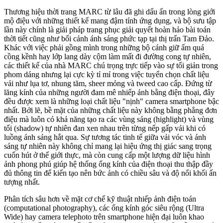
Thương hiệu thời trang MARC từ lâu đã ghi dấu ấn trong lòng giới
mộ điệu với những thiết kế mang đậm tính ứng dụng, và bộ sưu tập
lần này chính là giải pháp trang phục giải quyết hoàn hảo bài toán
thời tiết cũng như bối cảnh ánh sáng phức tạp tại thị trấn Tam Đảo.
Khác với việc phải gồng mình trong những bộ cánh giữ ấm quá
cồng kềnh hay lớp lang dày cộm làm mất đi đường cong tự nhiên,
các thiết kế của nhà MARC chú trọng trực tiếp vào sự tối giản trong
phom dáng nhưng lại cực kỳ tỉ mỉ trong việc tuyển chọn chất liệu
vải như lụa tơ, nhung tăm, sheer mỏng và tweed cao cấp. Đứng từ
lăng kính của những người đam mê nhiếp ảnh bằng điện thoại, đây
đều được xem là những loại chất liệu "nịnh" camera smartphone bậc
nhất. Bởi lẽ, bề mặt của những chất liệu này không bằng phẳng đơn
điệu mà luôn có khả năng tạo ra các vùng sáng (highlight) và vùng
tối (shadow) tự nhiên đan xen nhau trên từng nếp gấp vải khi có
luồng ánh sáng hắt qua. Sự tương tác tinh tế giữa vải vóc và ánh
sáng tự nhiên này không chỉ mang lại hiệu ứng thị giác sang trọng
cuốn hút ở thế giới thực, mà còn cung cấp một lượng dữ liệu hình
ảnh phong phú giúp hệ thống ống kính của điện thoại thu thập đầy
đủ thông tin để kiến tạo nên bức ảnh có chiều sâu và độ nổi khối ấn
tượng nhất.
Phân tích sâu hơn về mặt cơ chế kỹ thuật nhiếp ảnh điện toán
(computational photography), các ống kính góc siêu rộng (Ultra
Wide) hay camera telephoto trên smartphone hiện đại luôn khao