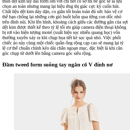
thun dệt kim tay dài form ôm với chi tiết cổ sơ mi bẻ góc sẽ là lựa
chọn an toàn nhưng mang lại hiệu ứng thị giác cực kỳ cuốn hút.
Chất liệu dệt kim dày dặn, co giãn tốt hoàn toàn đủ sức bảo vệ cơ
thể bạn chống lại những cơn gió buốt luồn qua từng con dốc nhỏ
trên đỉnh núi. Khi lên hình, khoảng cách giữa các đường gân của sợi
dệt kim được thiết kế theo tỷ lệ tối ưu giúp camera điện thoại không
bị rơi vào hiện tượng moiré (xuất hiện sọc nhiễu quang học) vốn
thường xuyên xảy ra khi chụp họa tiết kẻ sọc quá nhỏ. Việc phối
chiếc áo này cùng một chiếc quần ống rộng cạp cao sẽ mang lại tỷ
lệ cơ thể chuẩn chỉnh kéo dài chân ngoạn mục, đặc biệt là khi căn
góc chụp từ dưới lên bằng camera góc siêu rộng.
Đầm tweed form suông tay ngắn cổ V đính nơ