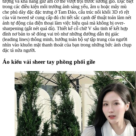
tượng và khả năng giữ ấm cơ thể vượt trội trước sương gió. Đặc biệt
trong các điều kiện môi trường ánh sáng yếu, âm u hoặc mây mù
che phủ dày đặc đặc trưng ở Tam Đảo, cấu trúc nổi khối 3D rõ rệt
của vải tweed sẽ cung cấp đủ chi tiết sắc cạnh để thuật toán làm nét
ảnh tự động của điện thoại làm việc hiệu quả mà không bị over-
sharpening (gắt nét quá đà). Thiết kế cổ chữ V sâu tinh tế kết hợp
đính nơ bản to sẽ đóng vai trò như những đường dẫn thị giác
(leading lines) thông minh, hướng toàn bộ sự tập trung của người
nhìn vào khuôn mặt thanh thoát của bạn trong những bức ảnh chụp
đặc tả nửa người.
Áo kiểu vải sheer tay phồng phối gile