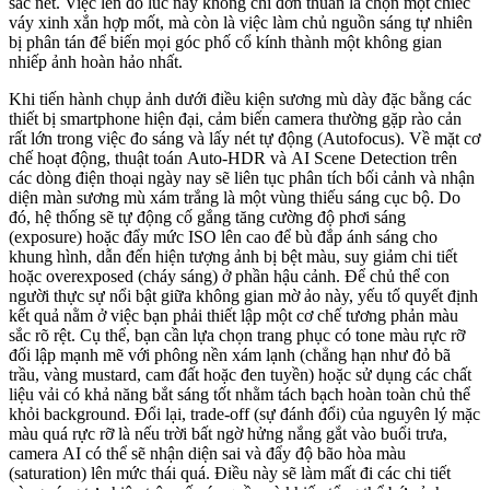
sắc nét. Việc lên đồ lúc này không chỉ đơn thuần là chọn một chiếc
váy xinh xắn hợp mốt, mà còn là việc làm chủ nguồn sáng tự nhiên
bị phân tán để biến mọi góc phố cổ kính thành một không gian
nhiếp ảnh hoàn hảo nhất.
Khi tiến hành chụp ảnh dưới điều kiện sương mù dày đặc bằng các
thiết bị smartphone hiện đại, cảm biến camera thường gặp rào cản
rất lớn trong việc đo sáng và lấy nét tự động (Autofocus). Về mặt cơ
chế hoạt động, thuật toán Auto-HDR và AI Scene Detection trên
các dòng điện thoại ngày nay sẽ liên tục phân tích bối cảnh và nhận
diện màn sương mù xám trắng là một vùng thiếu sáng cục bộ. Do
đó, hệ thống sẽ tự động cố gắng tăng cường độ phơi sáng
(exposure) hoặc đẩy mức ISO lên cao để bù đắp ánh sáng cho
khung hình, dẫn đến hiện tượng ảnh bị bệt màu, suy giảm chi tiết
hoặc overexposed (cháy sáng) ở phần hậu cảnh. Để chủ thể con
người thực sự nổi bật giữa không gian mờ ảo này, yếu tố quyết định
kết quả nằm ở việc bạn phải thiết lập một cơ chế tương phản màu
sắc rõ rệt. Cụ thể, bạn cần lựa chọn trang phục có tone màu rực rỡ
đối lập mạnh mẽ với phông nền xám lạnh (chẳng hạn như đỏ bã
trầu, vàng mustard, cam đất hoặc đen tuyền) hoặc sử dụng các chất
liệu vải có khả năng bắt sáng tốt nhằm tách bạch hoàn toàn chủ thể
khỏi background. Đổi lại, trade-off (sự đánh đổi) của nguyên lý mặc
màu quá rực rỡ là nếu trời bất ngờ hửng nắng gắt vào buổi trưa,
camera AI có thể sẽ nhận diện sai và đẩy độ bão hòa màu
(saturation) lên mức thái quá. Điều này sẽ làm mất đi các chi tiết