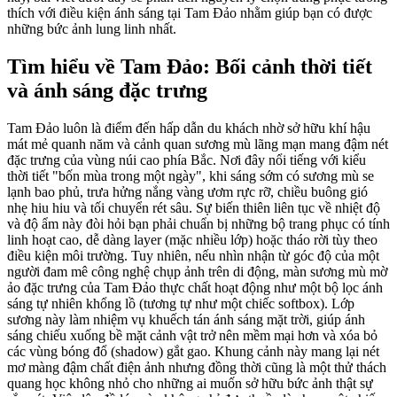
thích với điều kiện ánh sáng tại Tam Đảo nhằm giúp bạn có được
những bức ảnh lung linh nhất.
Tìm hiểu về Tam Đảo: Bối cảnh thời tiết
và ánh sáng đặc trưng
Tam Đảo luôn là điểm đến hấp dẫn du khách nhờ sở hữu khí hậu
mát mẻ quanh năm và cảnh quan sương mù lãng mạn mang đậm nét
đặc trưng của vùng núi cao phía Bắc. Nơi đây nổi tiếng với kiểu
thời tiết "bốn mùa trong một ngày", khi sáng sớm có sương mù se
lạnh bao phủ, trưa hửng nắng vàng ươm rực rỡ, chiều buông gió
nhẹ hiu hiu và tối chuyển rét sâu. Sự biến thiên liên tục về nhiệt độ
và độ ẩm này đòi hỏi bạn phải chuẩn bị những bộ trang phục có tính
linh hoạt cao, dễ dàng layer (mặc nhiều lớp) hoặc tháo rời tùy theo
điều kiện môi trường. Tuy nhiên, nếu nhìn nhận từ góc độ của một
người đam mê công nghệ chụp ảnh trên di động, màn sương mù mờ
ảo đặc trưng của Tam Đảo thực chất hoạt động như một bộ lọc ánh
sáng tự nhiên khổng lồ (tương tự như một chiếc softbox). Lớp
sương này làm nhiệm vụ khuếch tán ánh sáng mặt trời, giúp ánh
sáng chiếu xuống bề mặt cảnh vật trở nên mềm mại hơn và xóa bỏ
các vùng bóng đổ (shadow) gắt gao. Khung cảnh này mang lại nét
mơ màng đậm chất điện ảnh nhưng đồng thời cũng là một thử thách
quang học không nhỏ cho những ai muốn sở hữu bức ảnh thật sự