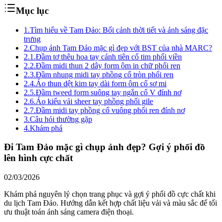
Mục lục
1.
Tìm hiểu về Tam Đảo: Bối cảnh thời tiết và ánh sáng đặc
trưng
2.
Chụp ảnh Tam Đảo mặc gì đẹp với BST của nhà MARC?
2.1.
Đầm tơ thêu hoa tay cánh tiên cổ tim phối viền
2.2.
Đầm midi thun 2 dây form ôm in chữ phối ren
2.3.
Đầm nhung midi tay phồng cổ tròn phối ren
2.4.
Áo thun dệt kim tay dài form ôm cổ sơ mi
2.5.
Đầm tweed form suông tay ngắn cổ V đính nơ
2.6.
Áo kiểu vải sheer tay phồng phối gile
2.7.
Đầm midi tay phồng cổ vuông phối ren đính nơ
3.
Câu hỏi thường gặp
4.
Khám phá
Đi Tam Đảo mặc gì chụp ảnh đẹp? Gợi ý phối đồ
lên hình cực chất
02/03/2026
Khám phá nguyên lý chọn trang phục và gợi ý phối đồ cực chất khi
du lịch Tam Đảo. Hướng dẫn kết hợp chất liệu vải và màu sắc để tối
ưu thuật toán ánh sáng camera điện thoại.