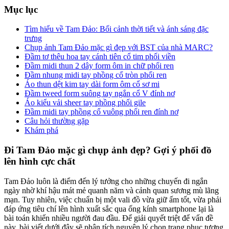
Mục lục
Tìm hiểu về Tam Đảo: Bối cảnh thời tiết và ánh sáng đặc
trưng
Chụp ảnh Tam Đảo mặc gì đẹp với BST của nhà MARC?
Đầm tơ thêu hoa tay cánh tiên cổ tim phối viền
Đầm midi thun 2 dây form ôm in chữ phối ren
Đầm nhung midi tay phồng cổ tròn phối ren
Áo thun dệt kim tay dài form ôm cổ sơ mi
Đầm tweed form suông tay ngắn cổ V đính nơ
Áo kiểu vải sheer tay phồng phối gile
Đầm midi tay phồng cổ vuông phối ren đính nơ
Câu hỏi thường gặp
Khám phá
Đi Tam Đảo mặc gì chụp ảnh đẹp? Gợi ý phối đồ
lên hình cực chất
Tam Đảo luôn là điểm đến lý tưởng cho những chuyến đi ngắn
ngày nhờ khí hậu mát mẻ quanh năm và cảnh quan sương mù lãng
mạn. Tuy nhiên, việc chuẩn bị một vali đồ vừa giữ ấm tốt, vừa phải
đáp ứng tiêu chí lên hình xuất sắc qua ống kính smartphone lại là
bài toán khiến nhiều người đau đầu. Để giải quyết triệt để vấn đề
này, bài viết dưới đây sẽ phân tích nguyên lý chọn trang phục tương