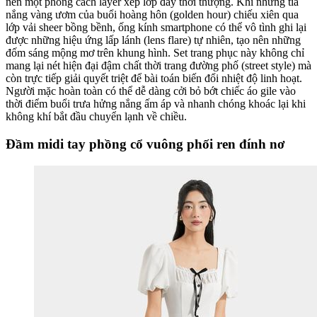
nên một phong cách layer xếp lớp đầy thời thượng. Khi những tia
nắng vàng ươm của buổi hoàng hôn (golden hour) chiếu xiên qua
lớp vải sheer bồng bềnh, ống kính smartphone có thể vô tình ghi lại
được những hiệu ứng lấp lánh (lens flare) tự nhiên, tạo nên những
đốm sáng mộng mơ trên khung hình. Set trang phục này không chỉ
mang lại nét hiện đại đậm chất thời trang đường phố (street style) mà
còn trực tiếp giải quyết triệt để bài toán biến đổi nhiệt độ linh hoạt.
Người mặc hoàn toàn có thể dễ dàng cởi bỏ bớt chiếc áo gile vào
thời điểm buổi trưa hửng nắng ấm áp và nhanh chóng khoác lại khi
không khí bắt đầu chuyển lạnh về chiều.
Đầm midi tay phồng cổ vuông phối ren đính nơ