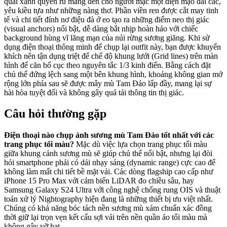
quai xanh quyến rũ mang đến cho người mặc một diện mạo đài các,
yêu kiều tựa như những nàng thơ. Phần viền ren được cắt may tinh
tế và chi tiết đính nơ điệu đà ở eo tạo ra những điểm neo thị giác
(visual anchors) nổi bật, dễ dàng bắt nhịp hoàn hảo với chiếc
background hùng vĩ lãng mạn của núi rừng sương giăng. Khi sử
dụng điện thoại thông minh để chụp lại outfit này, bạn được khuyến
khích nên tận dụng triệt để chế độ khung lưới (Grid lines) trên màn
hình để căn bố cục theo nguyên tắc 1/3 kinh điển. Bằng cách đặt
chủ thể đứng lệch sang một bên khung hình, khoảng không gian mở
rộng lớn phía sau sẽ được mây mù Tam Đảo lấp đầy, mang lại sự
hài hòa tuyệt đối và không gây quá tải thông tin thị giác.
Câu hỏi thường gặp
Điện thoại nào chụp ảnh sương mù Tam Đảo tốt nhất với các
trang phục tối màu?
Mặc dù việc lựa chọn trang phục tối màu
giữa khung cảnh sương mù sẽ giúp chủ thể nổi bật, nhưng lại đòi
hỏi smartphone phải có dải nhạy sáng (dynamic range) cực cao để
không làm mất chi tiết bề mặt vải. Các dòng flagship cao cấp như
iPhone 15 Pro Max với cảm biến LiDAR đo chiều sâu, hay
Samsung Galaxy S24 Ultra với công nghệ chống rung OIS và thuật
toán xử lý Nightography hiện đang là những thiết bị ưu việt nhất.
Chúng có khả năng bóc tách nền sương mù xám chuẩn xác đồng
thời giữ lại trọn vẹn kết cấu sợi vải trên nền quần áo tối màu mà
không gây vỡ hạt.