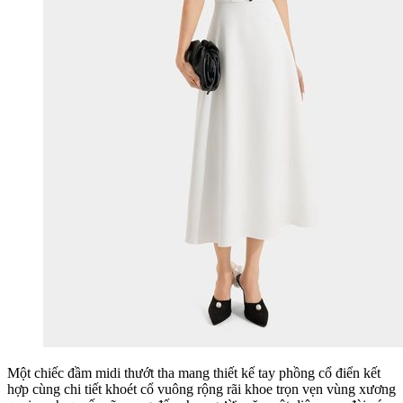
Một chiếc đầm midi thướt tha mang thiết kế tay phồng cổ điển kết
hợp cùng chi tiết khoét cổ vuông rộng rãi khoe trọn vẹn vùng xương