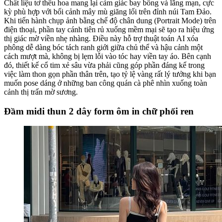
Chất liệu tơ thêu hoa mang lại cảm giác bay bổng và lãng mạn, cực
kỳ phù hợp với bối cảnh mây mù giăng lối trên đỉnh núi Tam Đảo.
Khi tiến hành chụp ảnh bằng chế độ chân dung (Portrait Mode) trên
điện thoại, phần tay cánh tiên rủ xuống mềm mại sẽ tạo ra hiệu ứng
thị giác mờ viền nhẹ nhàng. Điều này hỗ trợ thuật toán AI xóa
phông dễ dàng bóc tách ranh giới giữa chủ thể và hậu cảnh một
cách mượt mà, không bị lẹm lỗi vào tóc hay viền tay áo. Bên cạnh
đó, thiết kế cổ tim xẻ sâu vừa phải cũng góp phần đáng kể trong
việc làm thon gọn phần thân trên, tạo tỷ lệ vàng rất lý tưởng khi bạn
muốn pose dáng ở những ban công quán cà phê nhìn xuống toàn
cảnh thị trấn mờ sương.
Đầm midi thun 2 dây form ôm in chữ phối ren