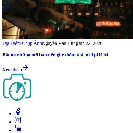
Địa Điểm Chụp Ảnh
Nguyễn Văn Hùng
Jun 22, 2026
Bật mí những nơi bạn nên ghé thăm khi tới TpHCM
Xem thêm