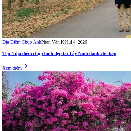
Địa Điểm Chụp Ảnh
Phan Văn Kỳ
Jul 4, 2026
Top 4 địa điểm chụp hình đẹp tại Tây Ninh dành cho bạn
Xem thêm