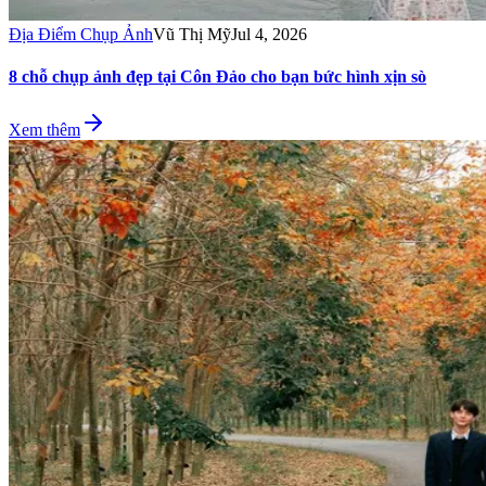
Địa Điểm Chụp Ảnh
Vũ Thị Mỹ
Jul 4, 2026
8 chỗ chụp ảnh đẹp tại Côn Đảo cho bạn bức hình xịn sò
Xem thêm