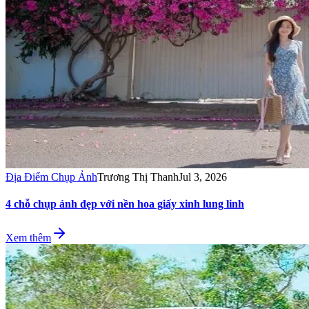
Địa Điểm Chụp Ảnh
Trương Thị Thanh
Jul 3, 2026
4 chỗ chụp ảnh đẹp với nền hoa giấy xinh lung linh
Xem thêm