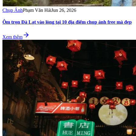
Chụp Ảnh
Phạm Văn Hải
Jun 26, 2026
Ôm trọn Đà Lạt vào lòng tại 10 địa điểm chụp ảnh free mà đẹp
Xem thêm