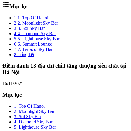
Mục lục
1.
1. Top Of Hanoi
2.
2. Moonlight Sky Bar
3.
3. Sol Sky Bar
4.
4. Diamond Sky Bar
5.
5. Lighthouse Sky Bar
6.
6. Summit Lounge
7.
7. Terraco Sky Bar
8.
Tổng kết
Điểm danh 13 địa chỉ chill tầng thượng siêu chất tại
Hà Nội
16/11/2025
Mục lục
1. Top Of Hanoi
2. Moonlight Sky Bar
3. Sol Sky Bar
4. Diamond Sky Bar
5. Lighthouse Sky Bar