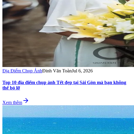
Địa Điểm Chụp Ảnh
Đinh Văn Toàn
Jul 6, 2026
Top 10 địa điểm chụp ảnh Tết đẹp tại Sài Gòn mà bạn không
thể bỏ lỡ
Xem thêm