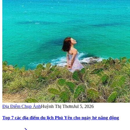
Địa Điểm Chụp Ảnh
Huỳnh Thị Thơm
Jul 5, 2026
Top 7 các địa điểm du lịch Phú Yên cho ngày hè năng động