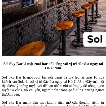
Sol Sky Bar là một roof bar nổi tiếng với vị trí đắc địa ngay tại
Hồ Gươm
Sol Sky Bar là một roof bar nổi tiếng và tọa lạc tại tầng 10 của
khách sạn Solaria với vị trí đắc địa ngay tại Hồ Gươm. Đây mà một
địa điểm lý tưởng tuyệt vời để bạn nhâm nhi những ly đồ uống ngon
tuyệt và cùng trò chuyện, ngắm nhìn thành phố cùng những người
thương yêu.
Sol Sky Bar mang đến một không gian mở cực thoáng, riêng tư