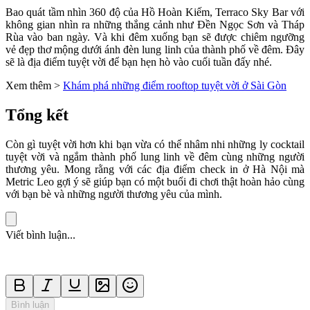
Bao quát tầm nhìn 360 độ của Hồ Hoàn Kiếm, Terraco Sky Bar với
không gian nhìn ra những thắng cảnh như Đền Ngọc Sơn và Tháp
Rùa vào ban ngày. Và khi đêm xuống bạn sẽ được chiêm ngưỡng
vẻ đẹp thơ mộng dưới ánh đèn lung linh của thành phố về đêm. Đây
sẽ là địa điểm tuyệt vời để bạn hẹn hò vào cuối tuần đấy nhé.
Xem thêm >
Khám phá những điểm rooftop tuyệt vời ở Sài Gòn
Tổng kết
Còn gì tuyệt vời hơn khi bạn vừa có thể nhâm nhi những ly cocktail
tuyệt vời và ngắm thành phố lung linh về đêm cùng những người
thương yêu. Mong rằng với các địa điểm check in ở Hà Nội mà
Metric Leo gợi ý sẽ giúp bạn có một buổi đi chơi thật hoàn hảo cùng
với bạn bè và những người thương yêu của mình.
Viết bình luận...
Bình luận