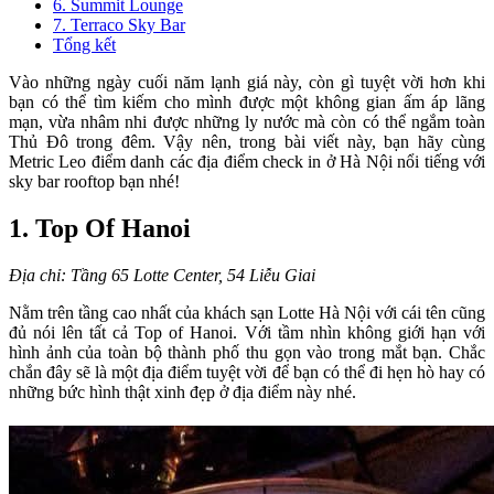
6. Summit Lounge
7. Terraco Sky Bar
Tổng kết
Vào những ngày cuối năm lạnh giá này, còn gì tuyệt vời hơn khi
bạn có thể tìm kiếm cho mình được một không gian ấm áp lãng
mạn, vừa nhâm nhi được những ly nước mà còn có thể ngắm toàn
Thủ Đô trong đêm. Vậy nên, trong bài viết này, bạn hãy cùng
Metric Leo điểm danh các địa điểm check in ở Hà Nội nổi tiếng với
sky bar rooftop bạn nhé!
1. Top Of Hanoi
Địa chỉ: Tầng 65 Lotte Center, 54 Liễu Giai
Nằm trên tầng cao nhất của khách sạn Lotte Hà Nội với cái tên cũng
đủ nói lên tất cả Top of Hanoi. Với tầm nhìn không giới hạn với
hình ảnh của toàn bộ thành phố thu gọn vào trong mắt bạn. Chắc
chắn đây sẽ là một địa điểm tuyệt vời để bạn có thể đi hẹn hò hay có
những bức hình thật xinh đẹp ở địa điểm này nhé.