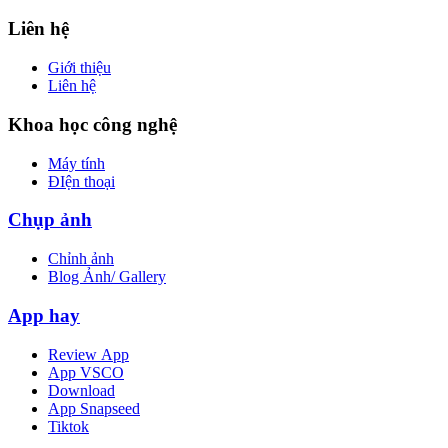
Liên hệ
Giới thiệu
Liên hệ
Khoa học công nghệ
Máy tính
ĐIện thoại
Chụp ảnh
Chỉnh ảnh
Blog Ảnh/ Gallery
App hay
Review App
App VSCO
Download
App Snapseed
Tiktok