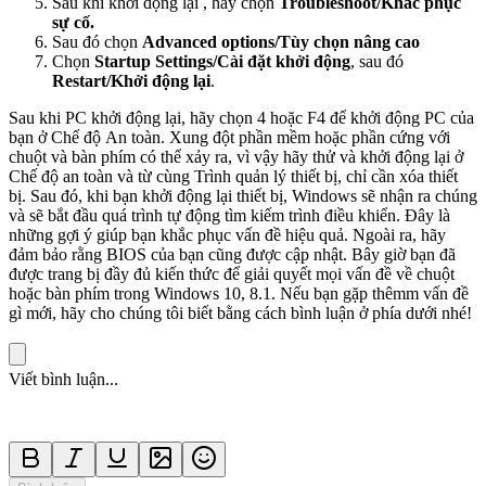
Sau khi khởi động lại , hãy chọn
Troubleshoot/Khắc phục
sự cố.
Sau đó chọn
Advanced options/Tùy chọn nâng cao
Chọn
Startup Settings/Cài đặt khởi động
, sau đó
Restart/Khởi động lại
.
Sau khi PC khởi động lại, hãy chọn 4 hoặc F4 để khởi động PC của
bạn ở Chế độ An toàn. Xung đột phần mềm hoặc phần cứng với
chuột và bàn phím có thể xảy ra, vì vậy hãy thử và khởi động lại ở
Chế độ an toàn và từ cùng Trình quản lý thiết bị, chỉ cần xóa thiết
bị. Sau đó, khi bạn khởi động lại thiết bị, Windows sẽ nhận ra chúng
và sẽ bắt đầu quá trình tự động tìm kiếm trình điều khiển. Đây là
những gợi ý giúp bạn khắc phục vấn đề hiệu quả. Ngoài ra, hãy
đảm bảo rằng BIOS của bạn cũng được cập nhật. Bây giờ bạn đã
được trang bị đầy đủ kiến thức để giải quyết mọi vấn đề về chuột
hoặc bàn phím trong Windows 10, 8.1. Nếu bạn gặp thêmm vấn đề
gì mới, hãy cho chúng tôi biết bằng cách bình luận ở phía dưới nhé!
Viết bình luận...