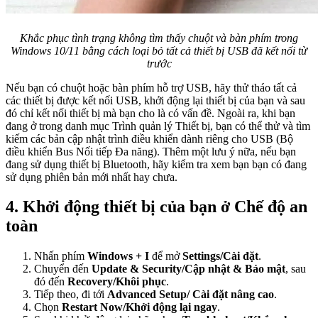
Khắc phục tình trạng không tìm thấy chuột và bàn phím trong
Windows 10/11 bằng cách loại bỏ tất cả thiết bị USB đã kết nối từ
trước
Nếu bạn có chuột hoặc bàn phím hỗ trợ USB, hãy thử tháo tất cả
các thiết bị được kết nối USB, khởi động lại thiết bị của bạn và sau
đó chỉ kết nối thiết bị mà bạn cho là có vấn đề. Ngoài ra, khi bạn
đang ở trong danh mục Trình quản lý Thiết bị, bạn có thể thử và tìm
kiếm các bản cập nhật trình điều khiển dành riêng cho USB (Bộ
điều khiển Bus Nối tiếp Đa năng). Thêm một lưu ý nữa, nếu bạn
đang sử dụng thiết bị Bluetooth, hãy kiểm tra xem bạn bạn có đang
sử dụng phiên bản mới nhất hay chưa.
4. Khởi động thiết bị của bạn ở Chế độ an
toàn
Nhấn phím
Windows + I
để mở
Settings/Cài đặt
.
Chuyển đến
Update & Security/Cập nhật & Bảo mật
, sau
đó đến
Recovery/Khôi phục
.
Tiếp theo, đi tới
Advanced Setup/
Cài đặt nâng cao
.
Chọn
Restart Now/Khởi động lại ngay
.