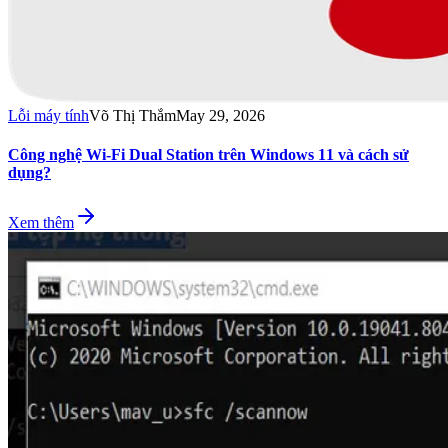
Lỗi máy tính
Võ Thị Thắm
May 29, 2026
Công nghệ Wi-Fi Dual Station trên Windows 11 và cách sử
dụng?
Xem thêm