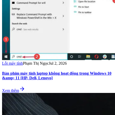
Lỗi máy tính
Phạm Thị Ngọc
Jul 2, 2026
Bàn phím máy tính laptop không hoạt động trong Windows 10
&amp; 11 [HP, Dell, Lenovo]
Xem thêm