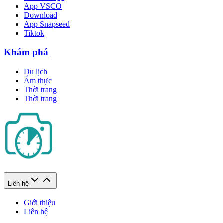
App VSCO
Download
App Snapseed
Tiktok
Khám phá
Du lịch
Ẩm thực
Thời trang
Thời trang
Liên hệ
Giới thiệu
Liên hệ