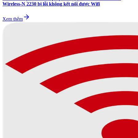
Wireless-N 2230 bị lỗi không kết nối được Wifi
Xem thêm