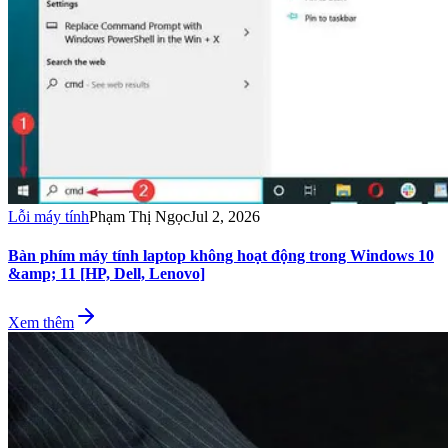
Lỗi máy tính
Phạm Thị Ngọc
Jul 2, 2026
Bàn phím máy tính laptop không hoạt động trong Windows 10
&amp; 11 [HP, Dell, Lenovo]
Xem thêm