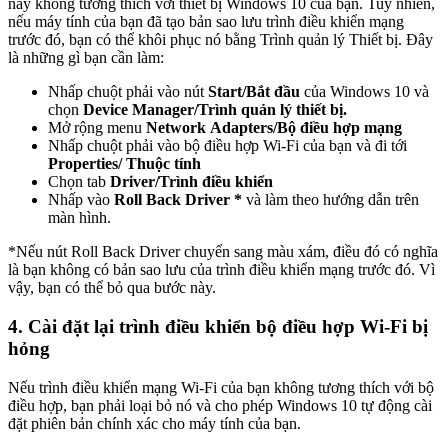
này không tương thích với thiết bị Windows 10 của bạn. Tuy nhiên,
nếu máy tính của bạn đã tạo bản sao lưu trình điều khiển mạng
trước đó, bạn có thể khôi phục nó bằng Trình quản lý Thiết bị. Đây
là những gì bạn cần làm:
Nhấp chuột phải vào nút
Start/Bắt đầu
của Windows 10 và
chọn
Device Manager/Trình quản lý thiết bị.
Mở rộng menu
Network Adapters/Bộ điều hợp mạng
Nhấp chuột phải vào bộ điều hợp Wi-Fi của bạn và đi tới
Properties/ Thuộc tính
Chọn tab
Driver/Trình điều khiển
Nhấp vào
Roll Back Driver *
và làm theo hướng dẫn trên
màn hình.
*Nếu nút Roll Back Driver chuyển sang màu xám, điều đó có nghĩa
là bạn không có bản sao lưu của trình điều khiển mạng trước đó. Vì
vậy, bạn có thể bỏ qua bước này.
4. Cài đặt lại trình điều khiển bộ điều hợp Wi-Fi bị
hỏng
Nếu trình điều khiển mạng Wi-Fi của bạn không tương thích với bộ
điều hợp, bạn phải loại bỏ nó và cho phép Windows 10 tự động cài
đặt phiên bản chính xác cho máy tính của bạn.