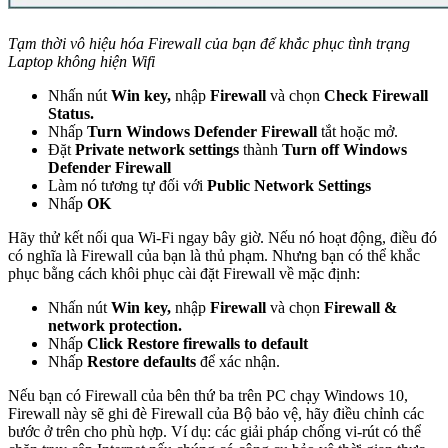
Tạm thời vô hiệu hóa Firewall của bạn để khắc phục tình trạng
Laptop không hiện Wifi
Nhấn nút
Win key,
nhập
Firewall
và chọn
Check
Firewall
Status.
Nhấp
Turn Windows Defender Firewall
tắt hoặc mở.
Đặt
Private network settings
thành
Turn off Windows
Defender Firewall
Làm nó tương tự đối với
Public Network Settings
Nhấp
OK
Hãy thử kết nối qua Wi-Fi ngay bây giờ. Nếu nó hoạt động, điều đó
có nghĩa là Firewall của bạn là thủ phạm. Nhưng bạn có thể khắc
phục bằng cách khôi phục cài đặt Firewall về mặc định:
Nhấn nút
Win key,
nhập
Firewall
và chọn
Firewall &
network protection.
Nhấp
Click Restore firewalls to default
Nhấp
Restore defaults
để xác nhận.
Nếu bạn có Firewall của bên thứ ba trên PC chạy Windows 10,
Firewall này sẽ ghi đè Firewall của Bộ bảo vệ, hãy điều chỉnh các
bước ở trên cho phù hợp. Ví dụ: các giải pháp chống vi-rút có thể