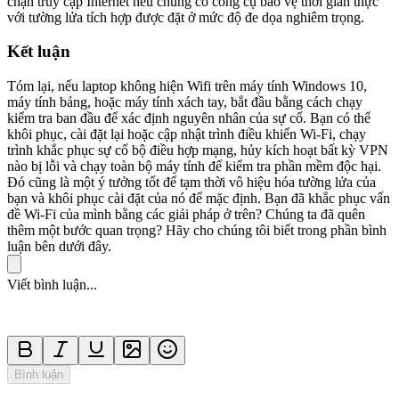
chặn truy cập Internet nếu chúng có công cụ bảo vệ thời gian thực
với tường lửa tích hợp được đặt ở mức độ đe dọa nghiêm trọng.
Kết luận
Tóm lại, nếu laptop không hiện Wifi trên máy tính Windows 10,
máy tính bảng, hoặc máy tính xách tay, bắt đầu bằng cách chạy
kiểm tra ban đầu để xác định nguyên nhân của sự cố. Bạn có thể
khôi phục, cài đặt lại hoặc cập nhật trình điều khiển Wi-Fi, chạy
trình khắc phục sự cố bộ điều hợp mạng, hủy kích hoạt bất kỳ VPN
nào bị lỗi và chạy toàn bộ máy tính để kiểm tra phần mềm độc hại.
Đó cũng là một ý tưởng tốt để tạm thời vô hiệu hóa tường lửa của
bạn và khôi phục cài đặt của nó để mặc định. Bạn đã khắc phục vấn
đề Wi-Fi của mình bằng các giải pháp ở trên? Chúng ta đã quên
thêm một bước quan trọng? Hãy cho chúng tôi biết trong phần bình
luận bên dưới đây.
Viết bình luận...
Bình luận