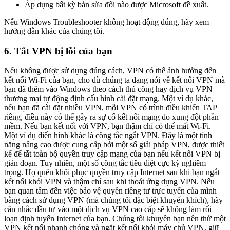
Áp dụng bất kỳ bản sửa đổi nào được Microsoft đề xuất.
Nếu Windows Troubleshooter không hoạt động đúng, hãy xem
hướng dẫn khác của chúng tôi.
6. Tắt VPN bị lỗi của bạn
Nếu không được sử dụng đúng cách, VPN có thể ảnh hưởng đến
kết nối Wi-Fi của bạn, cho dù chúng ta đang nói về kết nối VPN mà
bạn đã thêm vào Windows theo cách thủ công hay dịch vụ VPN
thương mại tự động định cấu hình cài đặt mạng. Một ví dụ khác,
nếu bạn đã cài đặt nhiều VPN, mỗi VPN có trình điều khiển TAP
riêng, điều này có thể gây ra sự cố kết nối mạng do xung đột phần
mềm. Nếu bạn kết nối với VPN, bạn thậm chí có thể mất Wi-Fi.
Một ví dụ điển hình khác là công tắc ngắt VPN. Đây là một tính
năng nâng cao được cung cấp bởi một số giải pháp VPN, được thiết
kế để tắt toàn bộ quyền truy cập mạng của bạn nếu kết nối VPN bị
gián đoạn. Tuy nhiên, một số công tắc tiêu diệt cực kỳ nghiêm
trọng. Họ quên khôi phục quyền truy cập Internet sau khi bạn ngắt
kết nối khỏi VPN và thậm chí sau khi thoát ứng dụng VPN. Nếu
bạn quan tâm đến việc bảo vệ quyền riêng tư trực tuyến của mình
bằng cách sử dụng VPN (mà chúng tôi đặc biệt khuyến khích), hãy
cân nhắc đầu tư vào một dịch vụ VPN cao cấp sẽ không làm rối
loạn định tuyến Internet của bạn. Chúng tôi khuyên bạn nên thử một
VPN kết nối nhanh chóng và ngắt kết nối khỏi máy chủ VPN, giữ