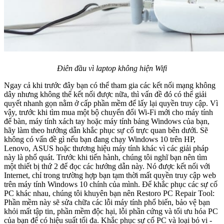
Điên đầu vì laptop không hiện Wifi
Ngay cả khi trước đây bạn có thể tham gia các kết nối mạng không
dây nhưng không thể kết nối được nữa, thì vấn đề đó có thể giải
quyết nhanh gọn nằm ở cấp phần mềm để lấy lại quyền truy cập. Vì
vậy, trước khi tìm mua một bộ chuyển đổi Wi-Fi mới cho máy tính
để bàn, máy tính xách tay hoặc máy tính bảng Windows của bạn,
hãy làm theo hướng dẫn khắc phục sự cố trực quan bên dưới. Sẽ
không có vấn đề gì nếu bạn đang chạy Windows 10 trên HP,
Lenovo, ASUS hoặc thương hiệu máy tính khác vì các giải pháp
này là phổ quát. Trước khi tiến hành, chúng tôi nghĩ bạn nên tìm
một thiết bị thứ 2 để đọc các hướng dẫn này. Nó được kết nối với
Internet, chỉ trong trường hợp bạn tạm thời mất quyền truy cập web
trên máy tính Windows 10 chính của mình. Để khắc phục các sự cố
PC khác nhau, chúng tôi khuyên bạn nên Restoro PC Repair Tool:
Phần mềm này sẽ sửa chữa các lỗi máy tính phổ biến, bảo vệ bạn
khỏi mất tập tin, phần mềm độc hại, lỗi phần cứng và tối ưu hóa PC
của bạn để có hiệu suất tối đa. Khắc phục sự cố PC và loại bỏ vi -