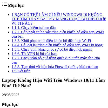
Mục lục
1.
BẠN CÓ THỂ LÀM GÌ NẾU WINDOWS 10 KHÔNG
THỂ TÌM THẤY BẤT KỲ MẠNG HOẶC BỘ ĐIỀU HỢP
WI-FI NÀO?
1.1.
1. Chạy kiểm tra ban đầu
1.2.
2. Cập nhật chính xác trình điều khiển bộ điều hợp Wi-Fi
của bạn
1.3.
3. Khôi phục trình điều khiển bộ điều hợp Wi-Fi
1.4.
4. Cài đặt lại trình điều khiển bộ điều hợp Wi-Fi bị hỏng
1.5.
5. Chạy trình khắc phục sự cố bộ điều hợp mạng
1.6.
6. Tắt VPN bị lỗi của bạn
1.7.
7. Chạy toàn bộ quá trình quét vi rút trên máy tính của
bạn
1.8.
8. Tạm thời vô hiệu hóa Firewall (tường lửa) của bạn
1.9.
Kết luận
Laptop Không Hiện Wifi Trên Windows 10/11 Làm
Như Thế Nào?
28/05/2025
Mục lục