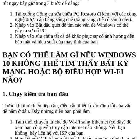
rút ngay bây giờ trong 3 bước dễ dàng:
Tải xuống Công cụ sửa chữa PC Restoro đi kèm với các công
nghệ được cấp bằng sáng chế (bằng sáng chế có sẵn ở đây).
Nhấp vào Bắt đầu quét để tìm các vấn đề Windows có thể
gây ra sự cố PC.
Nhấp vào sửa chữa tất cả để khắc phục sự cố ảnh hưởng đến
bảo mật và hiệu suất của máy tính của bạn
BẠN CÓ THỂ LÀM GÌ NẾU WINDOWS
10 KHÔNG THỂ TÌM THẤY BẤT KỲ
MẠNG HOẶC BỘ ĐIỀU HỢP WI-FI
NÀO?
1. Chạy kiểm tra ban đầu
Trước khi thực hiện tiếp cận, điều cần thiết là xác định lỗi của vấn
đề nằm ở đâu. Đây những điều bạn phải làm
Tạm thời chuyển từ chế độ Wi-Fi sang Ethernet (có dây) để
xem bạn có quyền truy cập internet nào không. Nếu bạn
không, hãy liên hệ với ISP của bạn.
Hãy kết nối Wifi bằng một thiết bị khác trong gia đình bạn, ví