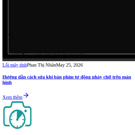
Lỗi máy tính
Phan Thị Nhàn
May 25, 2026
Hướng dẫn cách sửa khi bàn phím tự động nhảy chữ trên màn
hình
Xem thêm