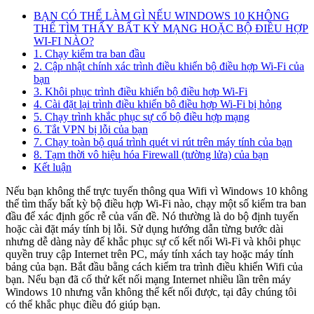
BẠN CÓ THỂ LÀM GÌ NẾU WINDOWS 10 KHÔNG
THỂ TÌM THẤY BẤT KỲ MẠNG HOẶC BỘ ĐIỀU HỢP
WI-FI NÀO?
1. Chạy kiểm tra ban đầu
2. Cập nhật chính xác trình điều khiển bộ điều hợp Wi-Fi của
bạn
3. Khôi phục trình điều khiển bộ điều hợp Wi-Fi
4. Cài đặt lại trình điều khiển bộ điều hợp Wi-Fi bị hỏng
5. Chạy trình khắc phục sự cố bộ điều hợp mạng
6. Tắt VPN bị lỗi của bạn
7. Chạy toàn bộ quá trình quét vi rút trên máy tính của bạn
8. Tạm thời vô hiệu hóa Firewall (tường lửa) của bạn
Kết luận
Nếu bạn không thể trực tuyến thông qua Wifi vì Windows 10 không
thể tìm thấy bất kỳ bộ điều hợp Wi-Fi nào, chạy một số kiểm tra ban
đầu để xác định gốc rễ của vấn đề. Nó thường là do bộ định tuyến
hoặc cài đặt máy tính bị lỗi. Sử dụng hướng dẫn từng bước dài
nhưng dễ dàng này để khắc phục sự cố kết nối Wi-Fi và khôi phục
quyền truy cập Internet trên PC, máy tính xách tay hoặc máy tính
bảng của bạn. Bắt đầu bằng cách kiểm tra trình điều khiển Wifi của
bạn. Nếu bạn đã cố thử kết nối mạng Internet nhiều lần trên máy
Windows 10 nhưng vẫn không thể kết nối được, tại đây chúng tôi
có thể khắc phục điều đó giúp bạn.