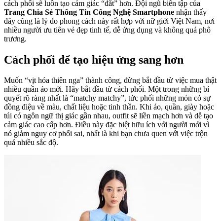
cách phối sẽ luôn tạo cảm giác “đắt” hơn. Đội ngũ biên tập của
Trang Chia Sẻ Thông Tin Công Nghệ Smartphone
nhận thấy
đây cũng là lý do phong cách này rất hợp với nữ giới Việt Nam, nơi
nhiều người ưu tiên vẻ đẹp tinh tế, dễ ứng dụng và không quá phô
trương.
Cách phối để tạo hiệu ứng sang hơn
Muốn “vịt hóa thiên nga” thành công, đừng bắt đầu từ việc mua thật
nhiều quần áo mới. Hãy bắt đầu từ cách phối. Một trong những bí
quyết rõ ràng nhất là “matchy matchy”, tức phối những món có sự
đồng điệu về màu, chất liệu hoặc tinh thần. Khi áo, quần, giày hoặc
túi có ngôn ngữ thị giác gần nhau, outfit sẽ liền mạch hơn và dễ tạo
cảm giác cao cấp hơn. Điều này đặc biệt hữu ích với người mới vì
nó giảm nguy cơ phối sai, nhất là khi bạn chưa quen với việc trộn
quá nhiều sắc độ.