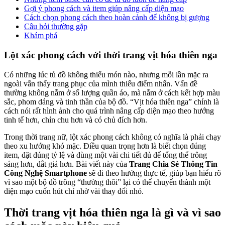
Gợi ý phong cách và item giúp nâng cấp diện mạo
Cách chọn phong cách theo hoàn cảnh để không bị gượng
Câu hỏi thường gặp
Khám phá
Lột xác phong cách với thời trang vịt hóa thiên nga
Có những lúc tủ đồ không thiếu món nào, nhưng mỗi lần mặc ra
ngoài vẫn thấy trang phục của mình thiếu điểm nhấn. Vấn đề
thường không nằm ở số lượng quần áo, mà nằm ở cách kết hợp màu
sắc, phom dáng và tinh thần của bộ đồ. “Vịt hóa thiên nga” chính là
cách nói rất hình ảnh cho quá trình nâng cấp diện mạo theo hướng
tinh tế hơn, chỉn chu hơn và có chủ đích hơn.
Trong thời trang nữ, lột xác phong cách không có nghĩa là phải chạy
theo xu hướng khó mặc. Điều quan trọng hơn là biết chọn đúng
item, đặt đúng tỷ lệ và dùng một vài chi tiết đủ để tổng thể trông
sáng hơn, đắt giá hơn. Bài viết này của
Trang Chia Sẻ Thông Tin
Công Nghệ Smartphone
sẽ đi theo hướng thực tế, giúp bạn hiểu rõ
vì sao một bộ đồ trông “thường thôi” lại có thể chuyển thành một
diện mạo cuốn hút chỉ nhờ vài thay đổi nhỏ.
Thời trang vịt hóa thiên nga là gì và vì sao