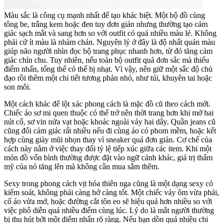
Màu sắc là công cụ mạnh nhất để tạo khác biệt. Một bộ đồ cùng
tông be, trắng kem hoặc đen tuy đơn giản nhưng thường tạo cảm
giác sạch mắt và sang hơn so với outfit có quá nhiều màu lẻ. Không
phải cứ ít màu là nhàm chán. Nguyên lý ở đây là độ nhất quán màu
giúp não người nhìn đọc bộ trang phục nhanh hơn, từ đó tăng cảm
giác chỉn chu. Tuy nhiên, nếu toàn bộ outfit quá đơn sắc mà thiếu
điểm nhấn, tổng thể có thể bị nhạt. Vì vậy, nên giữ một sắc độ chủ
đạo rồi thêm một chi tiết tương phản nhỏ, như túi, khuyên tai hoặc
son môi.
Một cách khác để lột xác phong cách là mặc đồ cũ theo cách mới.
Chiếc áo sơ mi quen thuộc có thể trở nên thời trang hơn khi mở hai
nút cổ, sơ vin nửa vạt hoặc khoác ngoài váy hai dây. Quần jeans cũ
cũng đổi cảm giác rất nhiều nếu đi cùng áo có phom mềm, hoặc kết
hợp cùng giày mũi nhọn thay vì sneaker quá đơn giản. Cơ chế của
cách này nằm ở việc thay đổi tỷ lệ tiếp xúc giữa các item. Khi một
món đồ vốn bình thường được đặt vào ngữ cảnh khác, giá trị thẩm
mỹ của nó tăng lên mà không cần mua sắm thêm.
Sexy trong phong cách vịt hóa thiên nga cũng là một dạng sexy có
kiểm soát, không phải càng hở càng tốt. Một chiếc váy ôm vừa phải,
cổ áo vừa mở, hoặc đường cắt tôn eo sẽ hiệu quả hơn nhiều so với
việc phô diễn quá nhiều điểm cùng lúc. Lý do là mắt người thường
bị thu hút bởi một điểm nhấn rõ ràng. Nếu bạn dồn quá nhiều chi