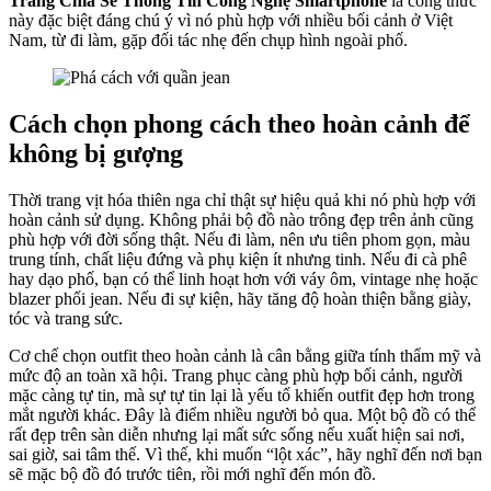
Trang Chia Sẻ Thông Tin Công Nghệ Smartphone
là công thức
này đặc biệt đáng chú ý vì nó phù hợp với nhiều bối cảnh ở Việt
Nam, từ đi làm, gặp đối tác nhẹ đến chụp hình ngoài phố.
Cách chọn phong cách theo hoàn cảnh để
không bị gượng
Thời trang vịt hóa thiên nga chỉ thật sự hiệu quả khi nó phù hợp với
hoàn cảnh sử dụng. Không phải bộ đồ nào trông đẹp trên ảnh cũng
phù hợp với đời sống thật. Nếu đi làm, nên ưu tiên phom gọn, màu
trung tính, chất liệu đứng và phụ kiện ít nhưng tinh. Nếu đi cà phê
hay dạo phố, bạn có thể linh hoạt hơn với váy ôm, vintage nhẹ hoặc
blazer phối jean. Nếu đi sự kiện, hãy tăng độ hoàn thiện bằng giày,
tóc và trang sức.
Cơ chế chọn outfit theo hoàn cảnh là cân bằng giữa tính thẩm mỹ và
mức độ an toàn xã hội. Trang phục càng phù hợp bối cảnh, người
mặc càng tự tin, mà sự tự tin lại là yếu tố khiến outfit đẹp hơn trong
mắt người khác. Đây là điểm nhiều người bỏ qua. Một bộ đồ có thể
rất đẹp trên sàn diễn nhưng lại mất sức sống nếu xuất hiện sai nơi,
sai giờ, sai tâm thế. Vì thế, khi muốn “lột xác”, hãy nghĩ đến nơi bạn
sẽ mặc bộ đồ đó trước tiên, rồi mới nghĩ đến món đồ.