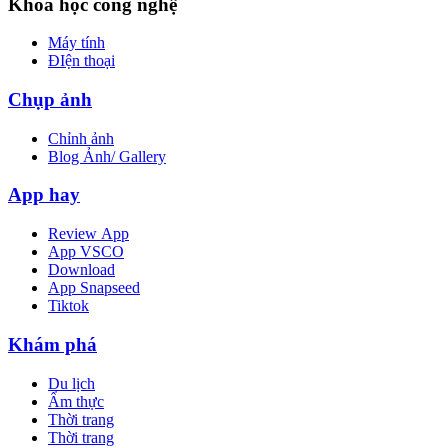
Khoa học công nghệ
Máy tính
ĐIện thoại
Chụp ảnh
Chỉnh ảnh
Blog Ảnh/ Gallery
App hay
Review App
App VSCO
Download
App Snapseed
Tiktok
Khám phá
Du lịch
Ẩm thực
Thời trang
Thời trang