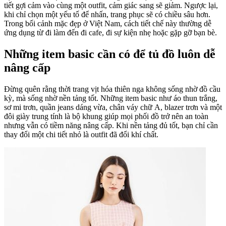
tiết gợi cảm vào cùng một outfit, cảm giác sang sẽ giảm. Ngược lại,
khi chỉ chọn một yếu tố để nhấn, trang phục sẽ có chiều sâu hơn.
Trong bối cảnh mặc đẹp ở Việt Nam, cách tiết chế này thường dễ
ứng dụng từ đi làm đến đi cafe, đi sự kiện nhẹ hoặc gặp gỡ bạn bè.
Những item basic cần có để tủ đồ luôn dễ
nâng cấp
Đừng quên rằng thời trang vịt hóa thiên nga không sống nhờ đồ cầu
kỳ, mà sống nhờ nền tảng tốt. Những item basic như áo thun trắng,
sơ mi trơn, quần jeans dáng vừa, chân váy chữ A, blazer trơn và một
đôi giày trung tính là bộ khung giúp mọi phối đồ trở nên an toàn
nhưng vẫn có tiềm năng nâng cấp. Khi nền tảng đủ tốt, bạn chỉ cần
thay đổi một chi tiết nhỏ là outfit đã đổi khí chất.