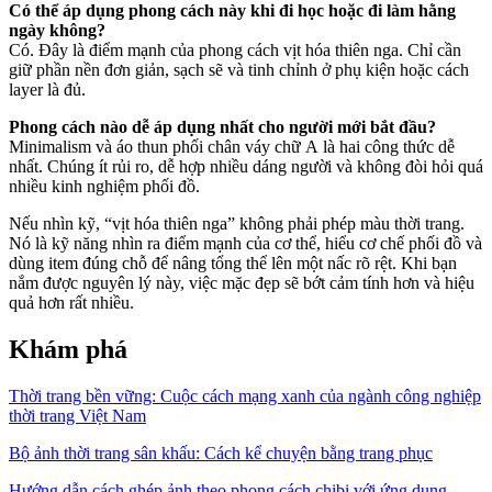
Có thể áp dụng phong cách này khi đi học hoặc đi làm hằng
ngày không?
Có. Đây là điểm mạnh của phong cách vịt hóa thiên nga. Chỉ cần
giữ phần nền đơn giản, sạch sẽ và tinh chỉnh ở phụ kiện hoặc cách
layer là đủ.
Phong cách nào dễ áp dụng nhất cho người mới bắt đầu?
Minimalism và áo thun phối chân váy chữ A là hai công thức dễ
nhất. Chúng ít rủi ro, dễ hợp nhiều dáng người và không đòi hỏi quá
nhiều kinh nghiệm phối đồ.
Nếu nhìn kỹ, “vịt hóa thiên nga” không phải phép màu thời trang.
Nó là kỹ năng nhìn ra điểm mạnh của cơ thể, hiểu cơ chế phối đồ và
dùng item đúng chỗ để nâng tổng thể lên một nấc rõ rệt. Khi bạn
nắm được nguyên lý này, việc mặc đẹp sẽ bớt cảm tính hơn và hiệu
quả hơn rất nhiều.
Khám phá
Thời trang bền vững: Cuộc cách mạng xanh của ngành công nghiệp
thời trang Việt Nam
Bộ ảnh thời trang sân khấu: Cách kể chuyện bằng trang phục
Hướng dẫn cách ghép ảnh theo phong cách chibi với ứng dụng