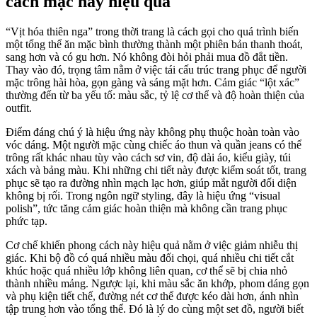
cách mặc này hiệu quả
“Vịt hóa thiên nga” trong thời trang là cách gọi cho quá trình biến
một tổng thể ăn mặc bình thường thành một phiên bản thanh thoát,
sang hơn và có gu hơn. Nó không đòi hỏi phải mua đồ đắt tiền.
Thay vào đó, trọng tâm nằm ở việc tái cấu trúc trang phục để người
mặc trông hài hòa, gọn gàng và sáng mặt hơn. Cảm giác “lột xác”
thường đến từ ba yếu tố: màu sắc, tỷ lệ cơ thể và độ hoàn thiện của
outfit.
Điểm đáng chú ý là hiệu ứng này không phụ thuộc hoàn toàn vào
vóc dáng. Một người mặc cùng chiếc áo thun và quần jeans có thể
trông rất khác nhau tùy vào cách sơ vin, độ dài áo, kiểu giày, túi
xách và bảng màu. Khi những chi tiết này được kiểm soát tốt, trang
phục sẽ tạo ra đường nhìn mạch lạc hơn, giúp mắt người đối diện
không bị rối. Trong ngôn ngữ styling, đây là hiệu ứng “visual
polish”, tức tăng cảm giác hoàn thiện mà không cần trang phục
phức tạp.
Cơ chế khiến phong cách này hiệu quả nằm ở việc giảm nhiễu thị
giác. Khi bộ đồ có quá nhiều màu đối chọi, quá nhiều chi tiết cắt
khúc hoặc quá nhiều lớp không liên quan, cơ thể sẽ bị chia nhỏ
thành nhiều mảng. Ngược lại, khi màu sắc ăn khớp, phom dáng gọn
và phụ kiện tiết chế, đường nét cơ thể được kéo dài hơn, ánh nhìn
tập trung hơn vào tổng thể. Đó là lý do cùng một set đồ, người biết