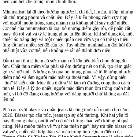
nên cần tiết chế ở một món chính thôi.
Minimalism lại đi theo hướng ngược: ít chi tiết, ít màu, ít lớp, nhưng
rất chú trọng phom và chất liệu. Đây là kiểu phong cách cực hợp
với người muốn trông sang nhanh mà không phải suy nghĩ nhiều.
Cơ chế của minimalism là loại bỏ những điểm gây rối, để phần cắt
may, độ rơi vải và tỷ lệ trang phục tự lên tiếng. Khi sử dụng tốt, một
chiếc áo trắng đẹp và một chiếc quần đen vừa vặn có thể tạo hiệu
ứng tốt hơn nhiều set đồ cầu kỳ. Tuy nhiên, minimalism đòi hỏi đồ
phải thật vừa cơ thể, nếu không sẽ rất dễ thành đơn điệu.
Đầm thun ôm là item có sức mạnh rất lớn nếu biết chọn đúng độ
ôm. Chất thun mềm vừa phải sẽ ôm đường nét cơ thể, tạo cảm giác
gọn và nữ tính. Nhưng nếu quá bó, trang phục sẽ tố lộ từng nhược
điểm nhỏ và làm người mặc mất sự thoải mái. Vì vậy, đừng hiểu
“ôm” là siết chặt. Mục tiêu thật sự là làm rõ đường cong theo cách
tinh tế. Đây là lý do nhiều người mặc đầm thun ôm trông cuốn hút
hơn, vì bộ đồ đang cộng hưởng với dáng người chứ không áp đặt
lên nó.
Phá cách với blazer và quần jeans là công thức rất mạnh cho năm
2026. Blazer tạo cấu trúc, jeans tạo sự đời thường. Khi hai yếu tố
này đi cùng nhau, outfit vừa có nét chững chạc vừa không bị quá
cứng. Nếu muốn thiên về “vịt hóa thiên nga”, hãy ưu tiên blazer có
vai vừa, chiều dài hợp thân và màu trung tính. Quan điểm của