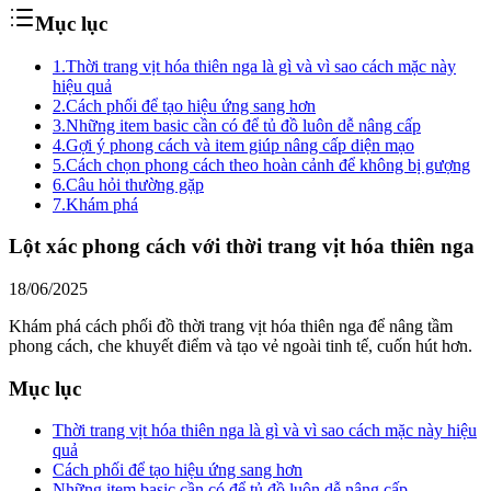
Mục lục
1.
Thời trang vịt hóa thiên nga là gì và vì sao cách mặc này
hiệu quả
2.
Cách phối để tạo hiệu ứng sang hơn
3.
Những item basic cần có để tủ đồ luôn dễ nâng cấp
4.
Gợi ý phong cách và item giúp nâng cấp diện mạo
5.
Cách chọn phong cách theo hoàn cảnh để không bị gượng
6.
Câu hỏi thường gặp
7.
Khám phá
Lột xác phong cách với thời trang vịt hóa thiên nga
18/06/2025
Khám phá cách phối đồ thời trang vịt hóa thiên nga để nâng tầm
phong cách, che khuyết điểm và tạo vẻ ngoài tinh tế, cuốn hút hơn.
Mục lục
Thời trang vịt hóa thiên nga là gì và vì sao cách mặc này hiệu
quả
Cách phối để tạo hiệu ứng sang hơn
Những item basic cần có để tủ đồ luôn dễ nâng cấp