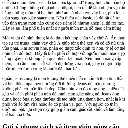
chế của nhóm item basic là tạo “background” trung tính cho toàn bộ
outfit. Chúng không cố giành spotlight, nên rất dễ làm nhiệm vụ cân
bằng những món nổi bật hơn như áo có nhấn eo, váy hoa, phụ kiện
màu sáng hay giày statement. Nếu thiếu nền basic, tủ đồ rất dễ rơi
vào tình trạng món nào cũng đẹp riêng lẻ nhưng ghép lại thì rời rạc.
Đây là sai lầm phổ biến nhất ở người thích mua đồ theo cảm hứng.
Một ví dụ dễ hình dung là áo thun kết hợp chân váy chữ A. Áo thun
tạo sự trẻ trung, chân váy chữ A giúp tổng thể gọn và có độ nữ tính
vừa phải. Khi sơ vin nhẹ, phần eo được xác định rõ hơn, tỷ lệ cơ thể
nhìn cân đối hơn. Đây là kiểu phối rất hợp với người muốn mặc đẹp
hằng ngày mà không cần quá nhiều kỹ thuật. Nếu muốn nâng cấp
thêm, chỉ cần chọn chất vải có độ đứng vừa phải, giày có gót thấp
hoặc túi có form cứng là outfit đã khác hẳn.
Quần jeans cũng là món không thể thiếu nếu muốn đi theo tinh thần
vịt hóa thiên nga theo hướng đời thường. Jeans dễ mặc, nhưng
không phải cứ mặc lên là đẹp. Cần nhìn vào độ rộng ống, chiều dài
gấu và cách phối phần trên để tránh cảm giác nặng nề. Jeans ống
đứng hoặc ống suông thường dễ tạo hiệu ứng thanh hơn, nhất là khi
phối với áo ôm vừa hoặc áo có phần vai gọn. Với người có thân
dưới nổi bật, lựa chọn này giúp giảm cảm giác cắt khúc và làm tổng
thể hài hòa hơn.
Gợi ý phong cách và item giúp nâng cấp