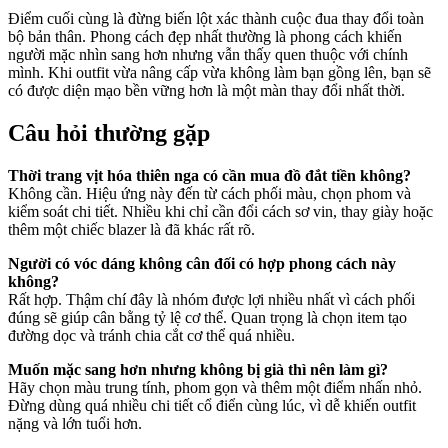
Điểm cuối cùng là đừng biến lột xác thành cuộc đua thay đổi toàn
bộ bản thân. Phong cách đẹp nhất thường là phong cách khiến
người mặc nhìn sang hơn nhưng vẫn thấy quen thuộc với chính
mình. Khi outfit vừa nâng cấp vừa không làm bạn gồng lên, bạn sẽ
có được diện mạo bền vững hơn là một màn thay đổi nhất thời.
Câu hỏi thường gặp
Thời trang vịt hóa thiên nga có cần mua đồ đắt tiền không?
Không cần. Hiệu ứng này đến từ cách phối màu, chọn phom và
kiểm soát chi tiết. Nhiều khi chỉ cần đổi cách sơ vin, thay giày hoặc
thêm một chiếc blazer là đã khác rất rõ.
Người có vóc dáng không cân đối có hợp phong cách này
không?
Rất hợp. Thậm chí đây là nhóm được lợi nhiều nhất vì cách phối
đúng sẽ giúp cân bằng tỷ lệ cơ thể. Quan trọng là chọn item tạo
đường dọc và tránh chia cắt cơ thể quá nhiều.
Muốn mặc sang hơn nhưng không bị già thì nên làm gì?
Hãy chọn màu trung tính, phom gọn và thêm một điểm nhấn nhỏ.
Đừng dùng quá nhiều chi tiết cổ điển cùng lúc, vì dễ khiến outfit
nặng và lớn tuổi hơn.