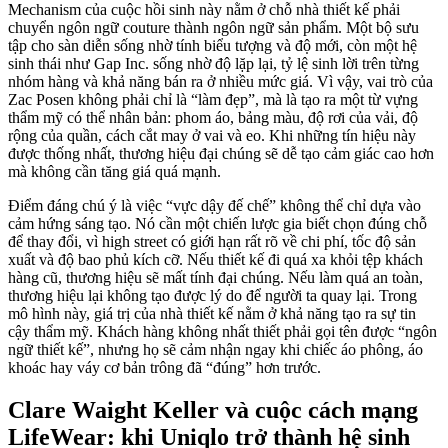
Mechanism của cuộc hồi sinh này nằm ở chỗ nhà thiết kế phải
chuyển ngôn ngữ couture thành ngôn ngữ sản phẩm. Một bộ sưu
tập cho sàn diễn sống nhờ tính biểu tượng và độ mới, còn một hệ
sinh thái như Gap Inc. sống nhờ độ lặp lại, tỷ lệ sinh lời trên từng
nhóm hàng và khả năng bán ra ở nhiều mức giá. Vì vậy, vai trò của
Zac Posen không phải chỉ là “làm đẹp”, mà là tạo ra một từ vựng
thẩm mỹ có thể nhân bản: phom áo, bảng màu, độ rơi của vải, độ
rộng của quần, cách cắt may ở vai và eo. Khi những tín hiệu này
được thống nhất, thương hiệu đại chúng sẽ dễ tạo cảm giác cao hơn
mà không cần tăng giá quá mạnh.
Điểm đáng chú ý là việc “vực dậy đế chế” không thể chỉ dựa vào
cảm hứng sáng tạo. Nó cần một chiến lược gia biết chọn đúng chỗ
để thay đổi, vì high street có giới hạn rất rõ về chi phí, tốc độ sản
xuất và độ bao phủ kích cỡ. Nếu thiết kế đi quá xa khỏi tệp khách
hàng cũ, thương hiệu sẽ mất tính đại chúng. Nếu làm quá an toàn,
thương hiệu lại không tạo được lý do để người ta quay lại. Trong
mô hình này, giá trị của nhà thiết kế nằm ở khả năng tạo ra sự tin
cậy thẩm mỹ. Khách hàng không nhất thiết phải gọi tên được “ngôn
ngữ thiết kế”, nhưng họ sẽ cảm nhận ngay khi chiếc áo phông, áo
khoác hay váy cơ bản trông đã “đúng” hơn trước.
Clare Waight Keller và cuộc cách mạng
LifeWear: khi Uniqlo trở thành hệ sinh