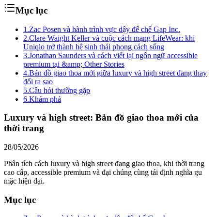
Mục lục
1.
Zac Posen và hành trình vực dậy đế chế Gap Inc.
2.
Clare Waight Keller và cuộc cách mạng LifeWear: khi
Uniqlo trở thành hệ sinh thái phong cách sống
3.
Jonathan Saunders và cách viết lại ngôn ngữ accessible
premium tại &amp; Other Stories
4.
Bản đồ giao thoa mới giữa luxury và high street đang thay
đổi ra sao
5.
Câu hỏi thường gặp
6.
Khám phá
Luxury và high street: Bản đồ giao thoa mới của
thời trang
28/05/2026
Phân tích cách luxury và high street đang giao thoa, khi thời trang
cao cấp, accessible premium và đại chúng cùng tái định nghĩa gu
mặc hiện đại.
Mục lục