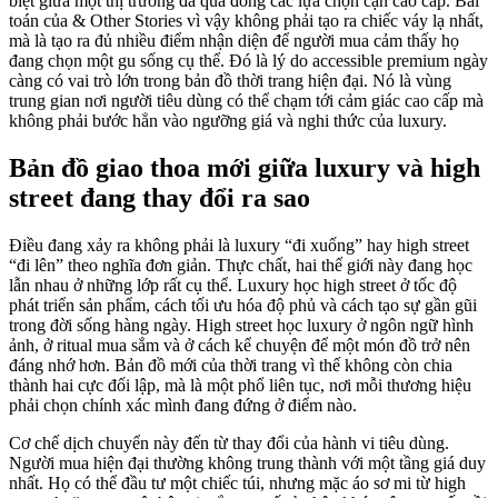
biệt giữa một thị trường đã quá đông các lựa chọn cận cao cấp. Bài
toán của & Other Stories vì vậy không phải tạo ra chiếc váy lạ nhất,
mà là tạo ra đủ nhiều điểm nhận diện để người mua cảm thấy họ
đang chọn một gu sống cụ thể. Đó là lý do accessible premium ngày
càng có vai trò lớn trong bản đồ thời trang hiện đại. Nó là vùng
trung gian nơi người tiêu dùng có thể chạm tới cảm giác cao cấp mà
không phải bước hẳn vào ngưỡng giá và nghi thức của luxury.
Bản đồ giao thoa mới giữa luxury và high
street đang thay đổi ra sao
Điều đang xảy ra không phải là luxury “đi xuống” hay high street
“đi lên” theo nghĩa đơn giản. Thực chất, hai thế giới này đang học
lẫn nhau ở những lớp rất cụ thể. Luxury học high street ở tốc độ
phát triển sản phẩm, cách tối ưu hóa độ phủ và cách tạo sự gần gũi
trong đời sống hàng ngày. High street học luxury ở ngôn ngữ hình
ảnh, ở ritual mua sắm và ở cách kể chuyện để một món đồ trở nên
đáng nhớ hơn. Bản đồ mới của thời trang vì thế không còn chia
thành hai cực đối lập, mà là một phổ liên tục, nơi mỗi thương hiệu
phải chọn chính xác mình đang đứng ở điểm nào.
Cơ chế dịch chuyển này đến từ thay đổi của hành vi tiêu dùng.
Người mua hiện đại thường không trung thành với một tầng giá duy
nhất. Họ có thể đầu tư một chiếc túi, nhưng mặc áo sơ mi từ high