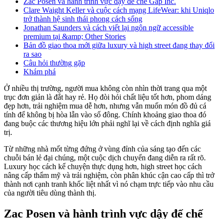
Zac Posen và hành trình vực dậy đế chế Gap Inc.
Clare Waight Keller và cuộc cách mạng LifeWear: khi Uniqlo
trở thành hệ sinh thái phong cách sống
Jonathan Saunders và cách viết lại ngôn ngữ accessible
premium tại &amp; Other Stories
Bản đồ giao thoa mới giữa luxury và high street đang thay đổi
ra sao
Câu hỏi thường gặp
Khám phá
Ở nhiều thị trường, người mua không còn nhìn thời trang qua một
trục đơn giản là đắt hay rẻ. Họ đòi hỏi chất liệu tốt hơn, phom dáng
đẹp hơn, trải nghiệm mua dễ hơn, nhưng vẫn muốn món đồ đủ cá
tính để không bị hòa lẫn vào số đông. Chính khoảng giao thoa đó
đang buộc các thương hiệu lớn phải nghĩ lại về cách định nghĩa giá
trị.
Từ những nhà mốt từng đứng ở vùng đỉnh của sáng tạo đến các
chuỗi bán lẻ đại chúng, một cuộc dịch chuyển đang diễn ra rất rõ.
Luxury học cách kể chuyện thực dụng hơn, high street học cách
nâng cấp thẩm mỹ và trải nghiệm, còn phân khúc cận cao cấp thì trở
thành nơi cạnh tranh khốc liệt nhất vì nó chạm trực tiếp vào nhu cầu
của người tiêu dùng thành thị.
Zac Posen và hành trình vực dậy đế chế