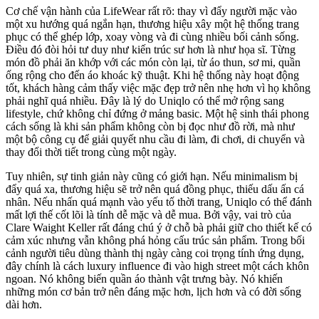
Cơ chế vận hành của LifeWear rất rõ: thay vì đẩy người mặc vào
một xu hướng quá ngắn hạn, thương hiệu xây một hệ thống trang
phục có thể ghép lớp, xoay vòng và đi cùng nhiều bối cảnh sống.
Điều đó đòi hỏi tư duy như kiến trúc sư hơn là như họa sĩ. Từng
món đồ phải ăn khớp với các món còn lại, từ áo thun, sơ mi, quần
ống rộng cho đến áo khoác kỹ thuật. Khi hệ thống này hoạt động
tốt, khách hàng cảm thấy việc mặc đẹp trở nên nhẹ hơn vì họ không
phải nghĩ quá nhiều. Đây là lý do Uniqlo có thể mở rộng sang
lifestyle, chứ không chỉ đứng ở mảng basic. Một hệ sinh thái phong
cách sống là khi sản phẩm không còn bị đọc như đồ rời, mà như
một bộ công cụ để giải quyết nhu cầu đi làm, đi chơi, di chuyển và
thay đổi thời tiết trong cùng một ngày.
Tuy nhiên, sự tinh giản này cũng có giới hạn. Nếu minimalism bị
đẩy quá xa, thương hiệu sẽ trở nên quá đồng phục, thiếu dấu ấn cá
nhân. Nếu nhấn quá mạnh vào yếu tố thời trang, Uniqlo có thể đánh
mất lợi thế cốt lõi là tính dễ mặc và dễ mua. Bởi vậy, vai trò của
Clare Waight Keller rất đáng chú ý ở chỗ bà phải giữ cho thiết kế có
cảm xúc nhưng vẫn không phá hỏng cấu trúc sản phẩm. Trong bối
cảnh người tiêu dùng thành thị ngày càng coi trọng tính ứng dụng,
đây chính là cách luxury influence đi vào high street một cách khôn
ngoan. Nó không biến quần áo thành vật trưng bày. Nó khiến
những món cơ bản trở nên đáng mặc hơn, lịch hơn và có đời sống
dài hơn.