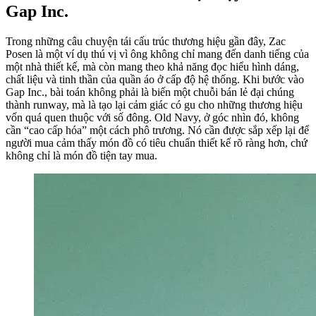
Gap Inc.
Trong những câu chuyện tái cấu trúc thương hiệu gần đây, Zac
Posen là một ví dụ thú vị vì ông không chỉ mang đến danh tiếng của
một nhà thiết kế, mà còn mang theo khả năng đọc hiểu hình dáng,
chất liệu và tinh thần của quần áo ở cấp độ hệ thống. Khi bước vào
Gap Inc., bài toán không phải là biến một chuỗi bán lẻ đại chúng
thành runway, mà là tạo lại cảm giác có gu cho những thương hiệu
vốn quá quen thuộc với số đông. Old Navy, ở góc nhìn đó, không
cần “cao cấp hóa” một cách phô trương. Nó cần được sắp xếp lại để
người mua cảm thấy món đồ có tiêu chuẩn thiết kế rõ ràng hơn, chứ
không chỉ là món đồ tiện tay mua.