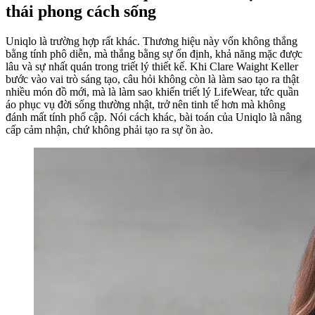
thái phong cách sống
Uniqlo là trường hợp rất khác. Thương hiệu này vốn không thắng
bằng tính phô diễn, mà thắng bằng sự ổn định, khả năng mặc được
lâu và sự nhất quán trong triết lý thiết kế. Khi Clare Waight Keller
bước vào vai trò sáng tạo, câu hỏi không còn là làm sao tạo ra thật
nhiều món đồ mới, mà là làm sao khiến triết lý LifeWear, tức quần
áo phục vụ đời sống thường nhật, trở nên tinh tế hơn mà không
đánh mất tính phổ cập. Nói cách khác, bài toán của Uniqlo là nâng
cấp cảm nhận, chứ không phải tạo ra sự ồn ào.