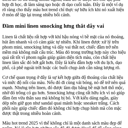
hợp đi học, đi làm sáng tạo hoặc đi dạo cuối tuần. Đây là một ví dụ
rõ ràng cho thấy màu hot trend chỉ thực sự hữu ích khi nó xuất hiện
ở món dễ lặp lại trong nhiều bối cảnh.
Đầm mini linen smocking lưng thắt dây vai
Linen là chất liệu rất hợp với khí hậu nóng vì bề mặt của nó thoáng,
hút ẩm nhanh và có cảm giác tự nhiên. Khi linen được xử lý trên
phom mini, smocking lưng và dây vai thắt nơ, chiếc đầm trở nên
mềm mà không mất cấu trúc. Màu đỏ trong trường hợp này cho hiệu
quả rất tốt vì phom ngắn giúp giảm diện tích màu, còn chất liệu
linen làm sắc đỏ bớt gắt hơn. Đây là kiểu đầm hợp với du lịch, dạo
phố, cà phê ngoài trời hoặc các buổi chụp ảnh cần năng lượng rõ.
Cơ chế quan trọng ở đây là sự kết hợp giữa độ thoáng của chất liệu
và mức độ nổi của màu. Nếu đỏ đi cùng vải bóng, nó dễ trở nên quá
mạnh. Nhưng trên linen, đỏ được làm dịu bằng bề mặt hơi thô mộc,
nhờ đó trông có gu hơn. Smocking lưng cũng rất hữu ích vì nó giúp
đầm ôm vừa thân sau mà không bị bó. Với kiểu dáng ngắn, giày
dép nên giữ gọn như sandal quai mảnh hoặc sneaker trắng. Cách
phối này giúp chiếc đầm đỏ không chỉ hợp chụp hình mà còn mặc
được thật trong nhiều hoàn cảnh.
Màu hot trend 2025 vì thế không chỉ là một danh sách màu đẹp để