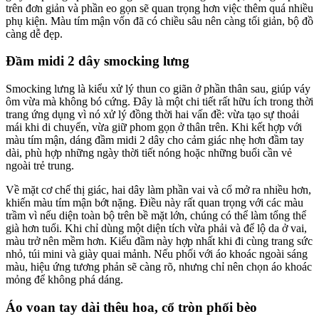
trên đơn giản và phần eo gọn sẽ quan trọng hơn việc thêm quá nhiều
phụ kiện. Màu tím mận vốn đã có chiều sâu nên càng tối giản, bộ đồ
càng dễ đẹp.
Đầm midi 2 dây smocking lưng
Smocking lưng là kiểu xử lý thun co giãn ở phần thân sau, giúp váy
ôm vừa mà không bó cứng. Đây là một chi tiết rất hữu ích trong thời
trang ứng dụng vì nó xử lý đồng thời hai vấn đề: vừa tạo sự thoải
mái khi di chuyển, vừa giữ phom gọn ở thân trên. Khi kết hợp với
màu tím mận, dáng đầm midi 2 dây cho cảm giác nhẹ hơn đầm tay
dài, phù hợp những ngày thời tiết nóng hoặc những buổi cần vẻ
ngoài trẻ trung.
Về mặt cơ chế thị giác, hai dây làm phần vai và cổ mở ra nhiều hơn,
khiến màu tím mận bớt nặng. Điều này rất quan trọng với các màu
trầm vì nếu diện toàn bộ trên bề mặt lớn, chúng có thể làm tổng thể
già hơn tuổi. Khi chỉ dùng một diện tích vừa phải và để lộ da ở vai,
màu trở nên mềm hơn. Kiểu đầm này hợp nhất khi đi cùng trang sức
nhỏ, túi mini và giày quai mảnh. Nếu phối với áo khoác ngoài sáng
màu, hiệu ứng tương phản sẽ càng rõ, nhưng chỉ nên chọn áo khoác
mỏng để không phá dáng.
Áo voan tay dài thêu hoa, cổ tròn phối bèo