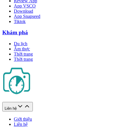
Review App
App VSCO
Download
App Snapseed
Tiktok
Khám phá
Du lịch
Ẩm thực
Thời trang
Thời trang
Liên hệ
Giới thiệu
Liên hệ