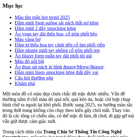
Mục lục
Màu tím mận hot trend 2025
Đầm midi form suông sát nách thắt nơ lưng
Đầm midi 2 dây smocking lưng
Áo voan tay dài thêu hoa, cổ tròn phối bèo
Màu vàng bơ
Đầm tơ thêu hoa tay cánh tiên cổ tim phối viền
Đầm nhung midi tay phồng cổ tròn phối ren
Áo blazer form ngắn tay dài phối túi giả
Màu đỏ nổi bật
Áo thun sát nách in hình &quot;Meow!&quot;
Đầm mini linen smocking lưng thắt dây vai
Câu hỏi thường gặp
Khám phá
Một món đồ có màu đẹp chưa chắc đã mặc được nhiều. Vấn đề
thường nằm ở chỗ màu đó quá nổi, quá kén da, hoặc chỉ hợp chụp
hình chứ ra ngoài lại khó phối. Bước sang 2025, xu hướng màu sắc
trong thời trang không còn chạy theo kiểu gây chói mắt. Thay vào
đó là các tông có chiều sâu, có thể mặc đi làm, đi chơi, đi gặp gỡ mà
vẫn giữ được cảm giác mới.
Trong cách nhìn của
Trang Chia Sẻ Thông Tin Công Nghệ