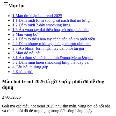
Mục lục
1.
Màu tím mận hot trend 2025
1.1.
Đầm midi form suông sát nách thắt nơ lưng
1.2.
Đầm midi 2 dây smocking lưng
1.3.
Áo voan tay dài thêu hoa, cổ tròn phối bèo
2.
Màu vàng bơ
2.1.
Đầm tơ thêu hoa tay cánh tiên cổ tim phối viền
2.2.
Đầm nhung midi tay phồng cổ tròn phối ren
2.3.
Áo blazer form ngắn tay dài phối túi giả
3.
Màu đỏ nổi bật
3.1.
Áo thun sát nách in hình &quot;Meow!&quot;
3.2.
Đầm mini linen smocking lưng thắt dây vai
4.
Câu hỏi thường gặp
5.
Khám phá
Màu hot trend 2026 là gì? Gợi ý phối đồ dễ ứng
dụng
27/06/2026
Giải mã các màu hot trend 2025 như tím mận, vàng bơ, đỏ nổi bật
và cách phối đồ dễ ứng dụng trong đời sống hằng ngày.