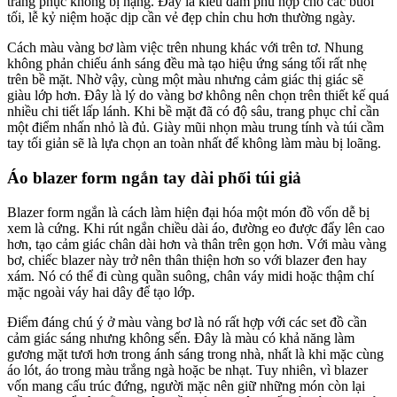
trang phục không bị nặng. Đây là kiểu đầm phù hợp cho các buổi
tối, lễ kỷ niệm hoặc dịp cần vẻ đẹp chỉn chu hơn thường ngày.
Cách màu vàng bơ làm việc trên nhung khác với trên tơ. Nhung
không phản chiếu ánh sáng đều mà tạo hiệu ứng sáng tối rất nhẹ
trên bề mặt. Nhờ vậy, cùng một màu nhưng cảm giác thị giác sẽ
giàu lớp hơn. Đây là lý do vàng bơ không nên chọn trên thiết kế quá
nhiều chi tiết lấp lánh. Khi bề mặt đã có độ sâu, trang phục chỉ cần
một điểm nhấn nhỏ là đủ. Giày mũi nhọn màu trung tính và túi cầm
tay tối giản sẽ là lựa chọn an toàn nhất để không làm màu bị loãng.
Áo blazer form ngắn tay dài phối túi giả
Blazer form ngắn là cách làm hiện đại hóa một món đồ vốn dễ bị
xem là cứng. Khi rút ngắn chiều dài áo, đường eo được đẩy lên cao
hơn, tạo cảm giác chân dài hơn và thân trên gọn hơn. Với màu vàng
bơ, chiếc blazer này trở nên thân thiện hơn so với blazer đen hay
xám. Nó có thể đi cùng quần suông, chân váy midi hoặc thậm chí
mặc ngoài váy hai dây để tạo lớp.
Điểm đáng chú ý ở màu vàng bơ là nó rất hợp với các set đồ cần
cảm giác sáng nhưng không sến. Đây là màu có khả năng làm
gương mặt tươi hơn trong ánh sáng trong nhà, nhất là khi mặc cùng
áo lót, áo trong màu trắng ngà hoặc be nhạt. Tuy nhiên, vì blazer
vốn mang cấu trúc đứng, người mặc nên giữ những món còn lại