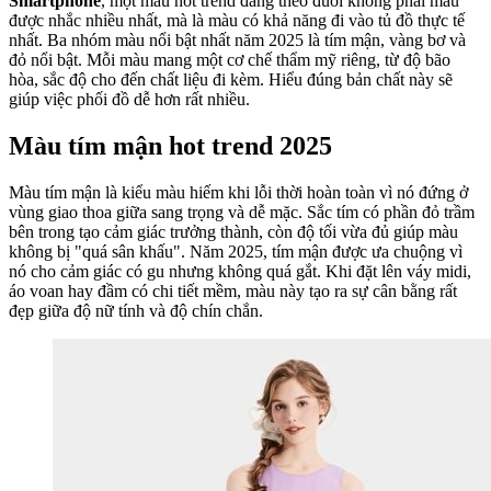
Smartphone
, một màu hot trend đáng theo đuổi không phải màu
được nhắc nhiều nhất, mà là màu có khả năng đi vào tủ đồ thực tế
nhất. Ba nhóm màu nổi bật nhất năm 2025 là tím mận, vàng bơ và
đỏ nổi bật. Mỗi màu mang một cơ chế thẩm mỹ riêng, từ độ bão
hòa, sắc độ cho đến chất liệu đi kèm. Hiểu đúng bản chất này sẽ
giúp việc phối đồ dễ hơn rất nhiều.
Màu tím mận hot trend 2025
Màu tím mận là kiểu màu hiếm khi lỗi thời hoàn toàn vì nó đứng ở
vùng giao thoa giữa sang trọng và dễ mặc. Sắc tím có phần đỏ trầm
bên trong tạo cảm giác trưởng thành, còn độ tối vừa đủ giúp màu
không bị "quá sân khấu". Năm 2025, tím mận được ưa chuộng vì
nó cho cảm giác có gu nhưng không quá gắt. Khi đặt lên váy midi,
áo voan hay đầm có chi tiết mềm, màu này tạo ra sự cân bằng rất
đẹp giữa độ nữ tính và độ chín chắn.