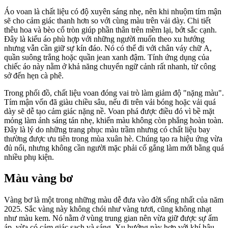
Áo voan là chất liệu có độ xuyên sáng nhẹ, nên khi nhuộm tím mận
sẽ cho cảm giác thanh hơn so với cùng màu trên vải dày. Chi tiết
thêu hoa và bèo cổ tròn giúp phần thân trên mềm lại, bớt sắc cạnh.
Đây là kiểu áo phù hợp với những người muốn theo xu hướng
nhưng vẫn cần giữ sự kín đáo. Nó có thể đi với chân váy chữ A,
quần suông trắng hoặc quần jean xanh đậm. Tính ứng dụng của
chiếc áo này nằm ở khả năng chuyển ngữ cảnh rất nhanh, từ công
sở đến hẹn cà phê.
Trong phối đồ, chất liệu voan đóng vai trò làm giảm độ "nặng màu".
Tím mận vốn đã giàu chiều sâu, nếu đi trên vải bóng hoặc vải quá
dày sẽ dễ tạo cảm giác nặng nề. Voan phá được điều đó vì bề mặt
mỏng làm ánh sáng tán nhẹ, khiến màu không còn phẳng hoàn toàn.
Đây là lý do những trang phục màu trầm nhưng có chất liệu bay
thường được ưu tiên trong mùa xuân hè. Chúng tạo ra hiệu ứng vừa
đủ nổi, nhưng không cần người mặc phải cố gắng làm mới bằng quá
nhiều phụ kiện.
Màu vàng bơ
Vàng bơ là một trong những màu dễ đưa vào đời sống nhất của năm
2025. Sắc vàng này không chói như vàng tươi, cũng không nhạt
như màu kem. Nó nằm ở vùng trung gian nên vừa giữ được sự ấm
áp, vừa có cảm giác sạch và sáng. Xu hướng này hợp với khí hậu