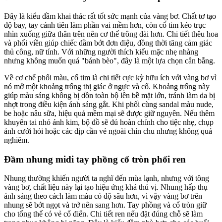
Đây là kiểu đầm khai thác rất tốt sức mạnh của vàng bơ. Chất tơ tạo
độ bay, tay cánh tiên làm phần vai mềm hơn, còn cổ tim kéo trục
nhìn xuống giữa thân trên nên cơ thể trông dài hơn. Chi tiết thêu hoa
và phối viền giúp chiếc đầm bớt đơn điệu, đồng thời tăng cảm giác
thủ công, nữ tính. Với những người thích kiểu mặc nhẹ nhàng
nhưng không muốn quá "bánh bèo", đây là một lựa chọn cân bằng.
Về cơ chế phối màu, cổ tim là chi tiết cực kỳ hữu ích với vàng bơ vì
nó mở một khoảng trống thị giác ở ngực và cổ. Khoảng trống này
giúp màu sáng không bị dồn toàn bộ lên bề mặt lớn, tránh làm da bị
nhợt trong điều kiện ánh sáng gắt. Khi phối cùng sandal màu nude,
be hoặc nâu sữa, hiệu quả mềm mại sẽ được giữ nguyên. Nếu thêm
khuyên tai nhỏ ánh kim, bộ đồ sẽ đủ hoàn chỉnh cho tiệc nhẹ, chụp
ảnh cưới hỏi hoặc các dịp cần vẻ ngoài chỉn chu nhưng không quá
nghiêm.
Đầm nhung midi tay phồng cổ tròn phối ren
Nhung thường khiến người ta nghĩ đến mùa lạnh, nhưng với tông
vàng bơ, chất liệu này lại tạo hiệu ứng khá thú vị. Nhung hấp thụ
ánh sáng theo cách làm màu có độ sâu hơn, vì vậy vàng bơ trên
nhung sẽ bớt ngọt và trở nên sang hơn. Tay phồng và cổ tròn giữ
cho tổng thể có vẻ cổ điển. Chi tiết ren nếu đặt đúng chỗ sẽ làm