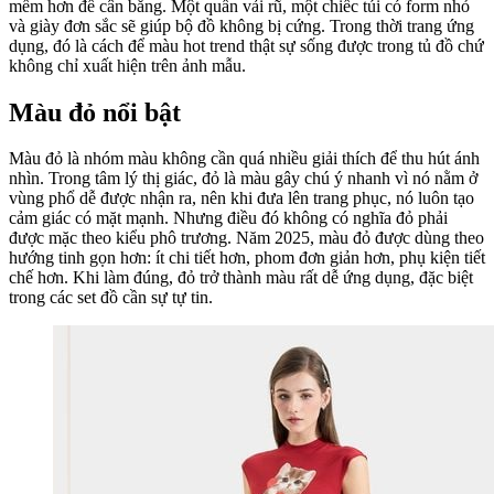
mềm hơn để cân bằng. Một quần vải rũ, một chiếc túi có form nhỏ
và giày đơn sắc sẽ giúp bộ đồ không bị cứng. Trong thời trang ứng
dụng, đó là cách để màu hot trend thật sự sống được trong tủ đồ chứ
không chỉ xuất hiện trên ảnh mẫu.
Màu đỏ nổi bật
Màu đỏ là nhóm màu không cần quá nhiều giải thích để thu hút ánh
nhìn. Trong tâm lý thị giác, đỏ là màu gây chú ý nhanh vì nó nằm ở
vùng phổ dễ được nhận ra, nên khi đưa lên trang phục, nó luôn tạo
cảm giác có mặt mạnh. Nhưng điều đó không có nghĩa đỏ phải
được mặc theo kiểu phô trương. Năm 2025, màu đỏ được dùng theo
hướng tinh gọn hơn: ít chi tiết hơn, phom đơn giản hơn, phụ kiện tiết
chế hơn. Khi làm đúng, đỏ trở thành màu rất dễ ứng dụng, đặc biệt
trong các set đồ cần sự tự tin.