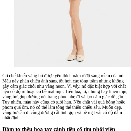
Cơ chế khiến vàng bơ được yêu thích nằm ở độ sáng mềm của nó.
Màu này phản chiếu ánh sáng tốt hơn các tông trầm nhưng không
gây cảm giác chói như vàng neon. Vì vậy, nó đặc biệt hợp với chất
liệu có độ rũ hoặc có bề mặt mịn. Trên lụa, tơ, nhung hay linen mịn,
vàng bơ giúp đường nét trang phục nhẹ đi và tạo cảm giác dễ gần.
Tuy nhiên, màu này cũng có giới hạn. Nếu chất vải quá bóng hoặc
phom quá ôm, nó có thể làm tổng thể thiếu chiều sâu. Muốn đẹp,
vàng bơ cần đi cùng đường cắt tinh gọn và bề mặt vải có độ đằm
nhất định.
Đầm tơ thêu hoa tay cánh tiên cổ tim phối viền