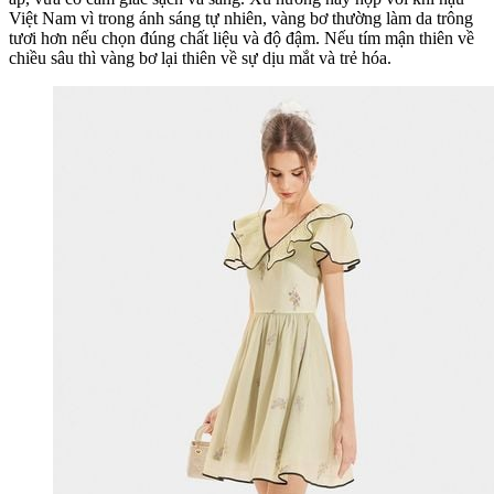
Việt Nam vì trong ánh sáng tự nhiên, vàng bơ thường làm da trông
tươi hơn nếu chọn đúng chất liệu và độ đậm. Nếu tím mận thiên về
chiều sâu thì vàng bơ lại thiên về sự dịu mắt và trẻ hóa.