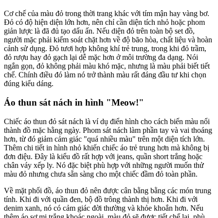
Cơ chế của màu đỏ trong thời trang khác với tím mận hay vàng bơ.
Đỏ có độ hiện diện lớn hơn, nên chỉ cần diện tích nhỏ hoặc phom
giản lược là đã đủ tạo dấu ấn. Nếu diện đỏ trên toàn bộ set đồ,
người mặc phải kiểm soát chặt hơn về độ bão hòa, chất liệu và hoàn
cảnh sử dụng. Đỏ tươi hợp không khí trẻ trung, trong khi đỏ trầm,
đỏ rượu hay đỏ gạch lại dễ mặc hơn ở môi trường đa dạng. Nói
ngắn gọn, đỏ không phải màu khó mặc, nhưng là màu phải biết tiết
chế. Chính điều đó làm nó trở thành màu rất đáng đầu tư khi chọn
đúng kiểu dáng.
Áo thun sát nách in hình "Meow!"
Chiếc áo thun đỏ sát nách là ví dụ điển hình cho cách biến màu nổi
thành đồ mặc hằng ngày. Phom sát nách làm phần tay và vai thoáng
hơn, từ đó giảm cảm giác "quá nhiều màu" trên một diện tích lớn.
Thêm chi tiết in hình nhỏ khiến chiếc áo trẻ trung hơn mà không bị
đơn điệu. Đây là kiểu đồ rất hợp với jeans, quần short trắng hoặc
chân váy xếp ly. Nó đặc biệt phù hợp với những người muốn thử
màu đỏ nhưng chưa sẵn sàng cho một chiếc đầm đỏ toàn phần.
Về mặt phối đồ, áo thun đỏ nên được cân bằng bằng các món trung
tính. Khi đi với quần đen, bộ đồ trông thành thị hơn. Khi đi với
denim xanh, nó có cảm giác đời thường và khỏe khoắn hơn. Nếu
thêm áo sơ mi trắng khoác ngoài, màu đỏ sẽ được tiết chế lại, phù