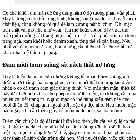
Cơ chế khiến tím mận dễ ứng dụng nằm ở độ tương phản vừa phải.
Đây là tông có độ tối trung bình, không sáng quá để lộ khuyết điểm
chất liệu, cũng không tối quá để làm gương mặt bị chìm. Khi mặc
trên chất vải mờ nhẹ như voan, lụa mờ hoặc cotton dày vừa, tím
mận giúp đường cắt trang phục hiện rõ hơn. Nếu phối với màu kem,
trắng ngà, xám khói hoặc denim xanh, tổng thể sẽ cân bằng. Nếu
phối với đen, màu sẽ sang hơn nhưng cần thêm chất liệu có bề mặt
khác nhau để tránh bị nặng.
Đầm midi form suông sát nách thắt nơ lưng
Đây là kiểu dáng an toàn nhưng không hề nhạt. Form suông giữ
đường rơi thẳng của trang phục, còn chi tiết thắt nơ lưng tạo điểm
nhấn ở eo để tránh cảm giác thùng thình. Với màu tím mận, thiết kế
này đặc biệt hợp vì nó cho phép màu tự lên tiếng mà không cần quá
nhiều chi tiết trang trí. Người mặc có thể dùng kiểu đầm này cho
buổi đi ăn tối, chụp ảnh ngoài trời hoặc dự tiệc nhỏ. Nếu muốn mặc
ban ngày, chỉ cần thêm giày bệt màu nude hoặc sandal mảnh.
Điểm cần chú ý là độ dài midi luôn kéo theo yêu cầu về tỷ lệ cơ thể.
Khi phần váy dài chạm giữa bắp chân, mắt người nhìn sẽ đi theo
một trục dọc rõ ràng hơn. Vì thế, giày có mũi nhọn hoặc phần cổ
giày thấp sẽ giúp chân trông dài hơn. Với người thấp, việc giữ phần