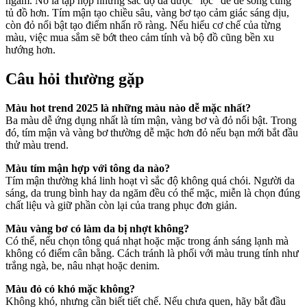
ngắm. Nó là tập hợp những sắc độ đã được “lọc” để dễ sống cùng
tủ đồ hơn. Tím mận tạo chiều sâu, vàng bơ tạo cảm giác sáng dịu,
còn đỏ nổi bật tạo điểm nhấn rõ ràng. Nếu hiểu cơ chế của từng
màu, việc mua sắm sẽ bớt theo cảm tính và bộ đồ cũng bền xu
hướng hơn.
Câu hỏi thường gặp
Màu hot trend 2025 là những màu nào dễ mặc nhất?
Ba màu dễ ứng dụng nhất là tím mận, vàng bơ và đỏ nổi bật. Trong
đó, tím mận và vàng bơ thường dễ mặc hơn đỏ nếu bạn mới bắt đầu
thử màu trend.
Màu tím mận hợp với tông da nào?
Tím mận thường khá linh hoạt vì sắc độ không quá chói. Người da
sáng, da trung bình hay da ngăm đều có thể mặc, miễn là chọn đúng
chất liệu và giữ phần còn lại của trang phục đơn giản.
Màu vàng bơ có làm da bị nhợt không?
Có thể, nếu chọn tông quá nhạt hoặc mặc trong ánh sáng lạnh mà
không có điểm cân bằng. Cách tránh là phối với màu trung tính như
trắng ngà, be, nâu nhạt hoặc denim.
Màu đỏ có khó mặc không?
Không khó, nhưng cần biết tiết chế. Nếu chưa quen, hãy bắt đầu