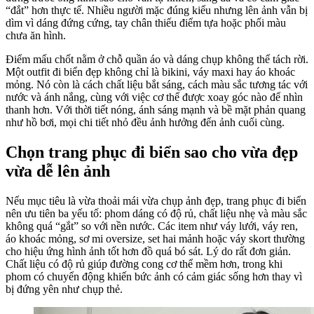
“đắt” hơn thực tế. Nhiều người mặc đúng kiểu nhưng lên ảnh vẫn bị
dìm vì dáng đứng cứng, tay chân thiếu điểm tựa hoặc phối màu
chưa ăn hình.
Điểm mấu chốt nằm ở chỗ quần áo và dáng chụp không thể tách rời.
Một outfit đi biển đẹp không chỉ là bikini, váy maxi hay áo khoác
mỏng. Nó còn là cách chất liệu bắt sáng, cách màu sắc tương tác với
nước và ánh nắng, cùng với việc cơ thể được xoay góc nào để nhìn
thanh hơn. Với thời tiết nóng, ánh sáng mạnh và bề mặt phản quang
như hồ bơi, mọi chi tiết nhỏ đều ảnh hưởng đến ảnh cuối cùng.
Chọn trang phục đi biển sao cho vừa đẹp
vừa dễ lên ảnh
Nếu mục tiêu là vừa thoải mái vừa chụp ảnh đẹp, trang phục đi biển
nên ưu tiên ba yếu tố: phom dáng có độ rủ, chất liệu nhẹ và màu sắc
không quá “gắt” so với nền nước. Các item như váy lưới, váy ren,
áo khoác mỏng, sơ mi oversize, set hai mảnh hoặc váy skort thường
cho hiệu ứng hình ảnh tốt hơn đồ quá bó sát. Lý do rất đơn giản.
Chất liệu có độ rủ giúp đường cong cơ thể mềm hơn, trong khi
phom có chuyển động khiến bức ảnh có cảm giác sống hơn thay vì
bị đứng yên như chụp thẻ.