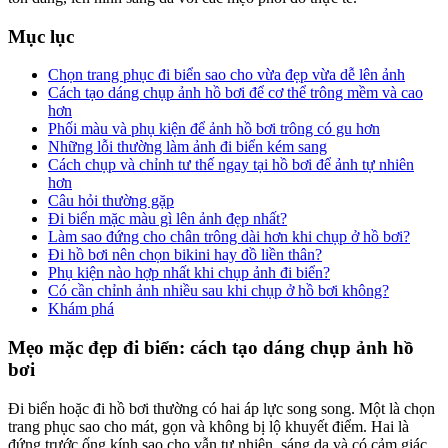
Mục lục
Chọn trang phục đi biển sao cho vừa đẹp vừa dễ lên ảnh
Cách tạo dáng chụp ảnh hồ bơi để cơ thể trông mềm và cao
hơn
Phối màu và phụ kiện để ảnh hồ bơi trông có gu hơn
Những lỗi thường làm ảnh đi biển kém sang
Cách chụp và chỉnh tư thế ngay tại hồ bơi để ảnh tự nhiên
hơn
Câu hỏi thường gặp
Đi biển mặc màu gì lên ảnh đẹp nhất?
Làm sao đứng cho chân trông dài hơn khi chụp ở hồ bơi?
Đi hồ bơi nên chọn bikini hay đồ liền thân?
Phụ kiện nào hợp nhất khi chụp ảnh đi biển?
Có cần chỉnh ảnh nhiều sau khi chụp ở hồ bơi không?
Khám phá
Mẹo mặc đẹp đi biển: cách tạo dáng chụp ảnh hồ
bơi
Đi biển hoặc đi hồ bơi thường có hai áp lực song song. Một là chọn
trang phục sao cho mát, gọn và không bị lộ khuyết điểm. Hai là
đứng trước ống kính sao cho vẫn tự nhiên, sáng da và có cảm giác