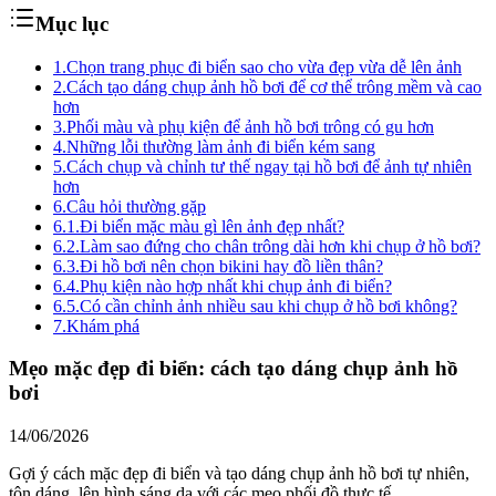
Mục lục
1.
Chọn trang phục đi biển sao cho vừa đẹp vừa dễ lên ảnh
2.
Cách tạo dáng chụp ảnh hồ bơi để cơ thể trông mềm và cao
hơn
3.
Phối màu và phụ kiện để ảnh hồ bơi trông có gu hơn
4.
Những lỗi thường làm ảnh đi biển kém sang
5.
Cách chụp và chỉnh tư thế ngay tại hồ bơi để ảnh tự nhiên
hơn
6.
Câu hỏi thường gặp
6.1.
Đi biển mặc màu gì lên ảnh đẹp nhất?
6.2.
Làm sao đứng cho chân trông dài hơn khi chụp ở hồ bơi?
6.3.
Đi hồ bơi nên chọn bikini hay đồ liền thân?
6.4.
Phụ kiện nào hợp nhất khi chụp ảnh đi biển?
6.5.
Có cần chỉnh ảnh nhiều sau khi chụp ở hồ bơi không?
7.
Khám phá
Mẹo mặc đẹp đi biển: cách tạo dáng chụp ảnh hồ
bơi
14/06/2026
Gợi ý cách mặc đẹp đi biển và tạo dáng chụp ảnh hồ bơi tự nhiên,
tôn dáng, lên hình sáng da với các mẹo phối đồ thực tế.