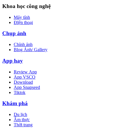
Khoa học công nghệ
Máy tính
ĐIện thoại
Chụp ảnh
Chỉnh ảnh
Blog Ảnh/ Gallery
App hay
Review App
App VSCO
Download
App Snapseed
Tiktok
Khám phá
Du lịch
Ẩm thực
Thời trang