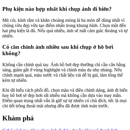
Phụ kiện nào hợp nhất khi chụp ảnh đi biển?
Mũ cói, kính râm và khăn choàng mỏng là ba món dễ dùng nhất vì
chúng vừa đẹp vừa tạo điểm nhấn trong khung hình. Chọn một đến
hai phụ kiện là đủ. Nếu quá nhiều, ảnh sẽ mất cảm giác thoáng và tự
nhiên.
Có cần chỉnh ảnh nhiều sau khi chụp ở hồ bơi
không?
Không cần chỉnh quá tay. Ảnh hồ bơi đẹp thường chỉ cần cân bằng
sáng, giảm gắt ở vùng highlight và chỉnh màu da nhẹ nhàng. Nếu
chỉnh mạnh quá, màu nước và chất liệu vải dễ bị giả, làm tổng thể
kém tự nhiên.
Khi đã hiểu cách phối đồ, chọn màu và điều chỉnh dáng, ảnh đi biển
hay hồ bơi sẽ đẹp hơn rất nhiều mà không cần dựa vào may mắn.
Điểm quan trọng nhất vẫn là giữ sự tự nhiên có chủ đích, tức là mọi
chi tiết trông thoải mái nhưng đều đã được tính toán trước.
Khám phá