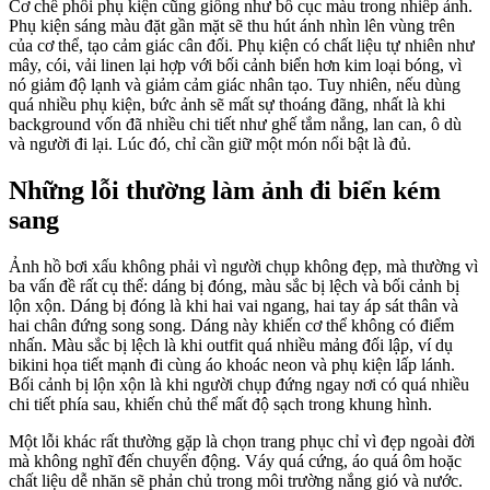
Cơ chế phối phụ kiện cũng giống như bố cục màu trong nhiếp ảnh.
Phụ kiện sáng màu đặt gần mặt sẽ thu hút ánh nhìn lên vùng trên
của cơ thể, tạo cảm giác cân đối. Phụ kiện có chất liệu tự nhiên như
mây, cói, vải linen lại hợp với bối cảnh biển hơn kim loại bóng, vì
nó giảm độ lạnh và giảm cảm giác nhân tạo. Tuy nhiên, nếu dùng
quá nhiều phụ kiện, bức ảnh sẽ mất sự thoáng đãng, nhất là khi
background vốn đã nhiều chi tiết như ghế tắm nắng, lan can, ô dù
và người đi lại. Lúc đó, chỉ cần giữ một món nổi bật là đủ.
Những lỗi thường làm ảnh đi biển kém
sang
Ảnh hồ bơi xấu không phải vì người chụp không đẹp, mà thường vì
ba vấn đề rất cụ thể: dáng bị đóng, màu sắc bị lệch và bối cảnh bị
lộn xộn. Dáng bị đóng là khi hai vai ngang, hai tay áp sát thân và
hai chân đứng song song. Dáng này khiến cơ thể không có điểm
nhấn. Màu sắc bị lệch là khi outfit quá nhiều mảng đối lập, ví dụ
bikini họa tiết mạnh đi cùng áo khoác neon và phụ kiện lấp lánh.
Bối cảnh bị lộn xộn là khi người chụp đứng ngay nơi có quá nhiều
chi tiết phía sau, khiến chủ thể mất độ sạch trong khung hình.
Một lỗi khác rất thường gặp là chọn trang phục chỉ vì đẹp ngoài đời
mà không nghĩ đến chuyển động. Váy quá cứng, áo quá ôm hoặc
chất liệu dễ nhăn sẽ phản chủ trong môi trường nắng gió và nước.