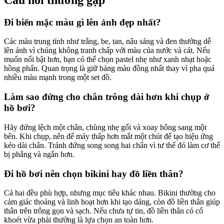
Đi biển mặc màu gì lên ảnh đẹp nhất?
Các màu trung tính như trắng, be, tan, nâu sáng và đen thường dễ
lên ảnh vì chúng không tranh chấp với màu của nước và cát. Nếu
muốn nổi bật hơn, bạn có thể chọn pastel nhẹ như xanh nhạt hoặc
hồng phấn. Quan trọng là giữ bảng màu đồng nhất thay vì pha quá
nhiều màu mạnh trong một set đồ.
Làm sao đứng cho chân trông dài hơn khi chụp ở
hồ bơi?
Hãy đứng lệch một chân, chùng nhẹ gối và xoay hông sang một
bên. Khi chụp, nên để máy thấp hơn mắt một chút để tạo hiệu ứng
kéo dài chân. Tránh đứng song song hai chân vì tư thế đó làm cơ thể
bị phẳng và ngắn hơn.
Đi hồ bơi nên chọn bikini hay đồ liền thân?
Cả hai đều phù hợp, nhưng mục tiêu khác nhau. Bikini thường cho
cảm giác thoáng và linh hoạt hơn khi tạo dáng, còn đồ liền thân giúp
thân trên trông gọn và sạch. Nếu chưa tự tin, đồ liền thân có cổ
khoét vừa phải thường là lựa chọn an toàn hơn.