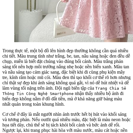
Trong thực tế, một bộ đồ lên hình đẹp thường không cần quá nhiều
chi tiết. Màu trung tính như trắng, be, tan, nâu sáng hoặc đen đều dễ
chụp, miễn là biết đặt chúng vào đúng bối cảnh. Màu trắng phản
sáng tốt nên hợp môi trường nắng nhẹ hoặc nền biển xanh. Màu tan
và nâu sáng tạo cảm giác sang, đặc biệt khi đi cùng phụ kiện mây
tre, kính râm hoặc mũ cói. Màu đen thì tạo khối cơ thể rõ hơn nhưng
chỉ thật sự đẹp khi ánh sáng không quá gắt, vì nó dễ hút nhiệt và dễ
làm vùng tối nặng trên ảnh. Đội ngũ biên tập của
Trang Chia Sẻ
nhận thấy nhiều bộ ảnh đi
Thông Tin Công Nghệ Smartphone
biển đẹp không nằm ở đồ đắt tiền, mà ở khả năng giữ bảng màu
nhất quán trong toàn khung hình.
Cơ chế ở đây là mắt người nhìn ảnh trước hết bị hút vào khối sáng
và tương phản. Nếu outfit quá nhiều màu, đặc biệt là màu neon hoặc
họa tiết dày, chủ thể sẽ bị tách khỏi bối cảnh và bức ảnh dễ rối.
Ngược lại, khi trang phục hài hòa với màu nước, màu cát hoặc nền