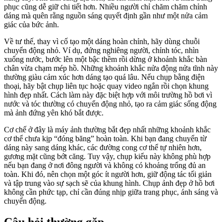
phục cũng dễ giữ chi tiết hơn. Nhiều người chỉ chăm chăm chỉnh
dáng mà quên rằng nguồn sáng quyết định gần như một nửa cảm
giác của bức ảnh.
Về tư thế, thay vì cố tạo một dáng hoàn chỉnh, hãy dùng chuỗi
chuyển động nhỏ. Ví dụ, đứng nghiêng người, chỉnh tóc, nhìn
xuống nước, bước lên một bậc thềm rồi dừng ở khoảnh khắc bàn
chân vừa chạm mép hồ. Những khoảnh khắc nửa động nửa tĩnh này
thường giàu cảm xúc hơn dáng tạo quá lâu. Nếu chụp bằng điện
thoại, hãy bật chụp liên tục hoặc quay video ngắn rồi chọn khung
hình đẹp nhất. Cách làm này đặc biệt hợp với môi trường hồ bơi vì
nước và tóc thường có chuyển động nhỏ, tạo ra cảm giác sống động
mà ảnh đứng yên khó bắt được.
Cơ chế ở đây là máy ảnh thường bắt đẹp nhất những khoảnh khắc
cơ thể chưa kịp “đóng băng” hoàn toàn. Khi bạn đang chuyển từ
dáng này sang dáng khác, các đường cong cơ thể tự nhiên hơn,
gương mặt cũng bớt căng. Tuy vậy, chụp kiểu này không phù hợp
nếu bạn đang ở nơi đông người và không có khoảng trống đủ an
toàn. Khi đó, nên chọn một góc ít người hơn, giữ động tác tối giản
và tập trung vào sự sạch sẽ của khung hình. Chụp ảnh đẹp ở hồ bơi
không cần phức tạp, chỉ cần đúng nhịp giữa trang phục, ánh sáng và
chuyển động.
Câu hỏi thường gặp