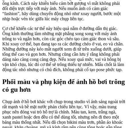
ống kính. Cách này khiến biểu cảm bớt gượng vì mắt không phải
đối diện trực tiếp với máy ảnh. Nếu muốn ảnh có cảm giác
“fashion”, hãy dùng chuyển động nhỏ như xoay người, bước một
nhịp hoặc vén tóc giữa lúc máy chụp liên tục.
Cơ chế khiến các tư thế này hiệu quả nằm ở đường dẫn thị giác.
Ống kính thường làm những mặt phẳng song song với máy ảnh
trông to và ngắn hơn, còn các góc chéo tạo cảm giác thon và sâu.
Khi xoay cơ thể, bạn đang tạo ra các đường chéo ở vai, eo và chân.
Những đường này kéo mắt người xem đi từ trên xuống dưới, giúp
tổng thể cao và gọn hơn. Nhưng cũng cần lưu ý rằng không phải
dáng nào càng cong càng đẹp. Nếu xoay quá mức, vai và hông bị
vặn khó chịu, lúc đó cơ thể sẽ trông thiếu tự nhiên. Mấu chốt là làm
động tác nhỏ nhưng có chủ đích, không phải cố tạo pose phức tạp.
Phối màu và phụ kiện để ảnh hồ bơi trông
có gu hơn
Chụp ảnh ở hồ bơi khác với chụp trong studio vì ánh sáng ngoài trời
rất mạnh và bề mặt nước phản chiếu liên tục. Vì vậy, màu trang
phục nên đóng vai trò hỗ trợ là chính. Màu tan, kem, trắng ngà,
xanh pastel hoặc đen đều có thể dùng tốt, nhưng nên đi theo một
bảng màu thống nhất. Nếu đã chọn bikini màu trơn, phần áo khoác
ngoài, khăn choàng, mũ và kính râm nên cùng tông hoặc gần tông.