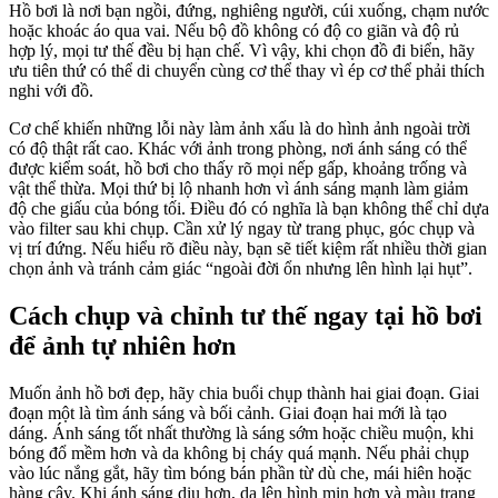
Hồ bơi là nơi bạn ngồi, đứng, nghiêng người, cúi xuống, chạm nước
hoặc khoác áo qua vai. Nếu bộ đồ không có độ co giãn và độ rủ
hợp lý, mọi tư thế đều bị hạn chế. Vì vậy, khi chọn đồ đi biển, hãy
ưu tiên thứ có thể di chuyển cùng cơ thể thay vì ép cơ thể phải thích
nghi với đồ.
Cơ chế khiến những lỗi này làm ảnh xấu là do hình ảnh ngoài trời
có độ thật rất cao. Khác với ảnh trong phòng, nơi ánh sáng có thể
được kiểm soát, hồ bơi cho thấy rõ mọi nếp gấp, khoảng trống và
vật thể thừa. Mọi thứ bị lộ nhanh hơn vì ánh sáng mạnh làm giảm
độ che giấu của bóng tối. Điều đó có nghĩa là bạn không thể chỉ dựa
vào filter sau khi chụp. Cần xử lý ngay từ trang phục, góc chụp và
vị trí đứng. Nếu hiểu rõ điều này, bạn sẽ tiết kiệm rất nhiều thời gian
chọn ảnh và tránh cảm giác “ngoài đời ổn nhưng lên hình lại hụt”.
Cách chụp và chỉnh tư thế ngay tại hồ bơi
để ảnh tự nhiên hơn
Muốn ảnh hồ bơi đẹp, hãy chia buổi chụp thành hai giai đoạn. Giai
đoạn một là tìm ánh sáng và bối cảnh. Giai đoạn hai mới là tạo
dáng. Ánh sáng tốt nhất thường là sáng sớm hoặc chiều muộn, khi
bóng đổ mềm hơn và da không bị cháy quá mạnh. Nếu phải chụp
vào lúc nắng gắt, hãy tìm bóng bán phần từ dù che, mái hiên hoặc
hàng cây. Khi ánh sáng dịu hơn, da lên hình mịn hơn và màu trang