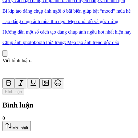
Gợi ý cách tạo dáng chụp ảnh ở chùa duyên dáng và thanh lịch
Bí kíp tạo dáng chụp ảnh ngồi ở bãi biển giúp bật “mood” mùa hè
Tạo dáng chụp ảnh mùa thu đẹp: Mẹo phối đồ và góc đứng
Hướng dẫn một số cách tạo dáng chụp ảnh ngầu hot nhất hiện nay
Chụp ảnh photobooth thời trang: Mẹo tạo ảnh trend độc đáo
Viết bình luận...
Bình luận
Bình luận
0
Mới nhất