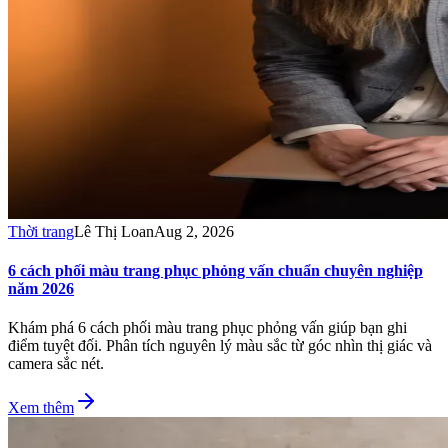
Thời trang
Lê Thị Loan
Aug 2, 2026
6 cách phối màu trang phục phỏng vấn chuẩn chuyên nghiệp
năm 2026
Khám phá 6 cách phối màu trang phục phỏng vấn giúp bạn ghi
điểm tuyệt đối. Phân tích nguyên lý màu sắc từ góc nhìn thị giác và
camera sắc nét.
Xem thêm