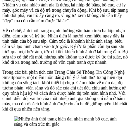
Nhiệm vụ của nhiếp ảnh gia là dựng lại nhịp đó bằng bố cục, cự ly
máy, góc máy và cả độ trễ trong chuyển động. Khi bộ sưu tập mang
tính đột phá, vai trò ấy càng rõ, vì người xem không chỉ cần thấy
“đẹp” mà còn cần cảm được “khác”.
Về cơ chế, ảnh thời trang mạnh thường vận hành trên ba lớp: nhận
diện, cảm xúc và ký ức. Nhận diện là người xem hiểu ngay đây là
tinh thần của bộ sưu tập. Cảm xúc là khoảnh khắc ánh sáng, biểu
cảm và tạo hình chạm vào trực giác. Ký ức là phần còn lại sau khi
lướt qua một bức ảnh, tức chi tiết khiến hình ảnh ở lại trong đầu. Bộ
sưu tập có thể rất mới, nhưng nếu không tạo được ký ức thị giác, nó
khó đi xa trong môi trường số vốn cạnh tranh cực nhanh.
Trong các bài phân tích của Trang Chia Sẻ Thông Tin Công Nghệ
Smartphone, một điểm luôn đáng chú ý là ảnh thời trang hiện đại
không còn sống tách khỏi thiết bị chụp. Cảm nhận về màu da, độ
tương phản, viền sáng và độ sắc của chi tiết đều chịu ảnh hưởng từ
quy trình hậu kỳ và cách ảnh được hiển thị trên màn hình nhỏ. Với
chính điều đó, vai trò của một nhiếp ảnh gia không chỉ nằm ở bấm
máy, mà còn ở cách hình ảnh được chuẩn bị để giữ nguyên khí chất
khi đi qua nhiều nền tảng.