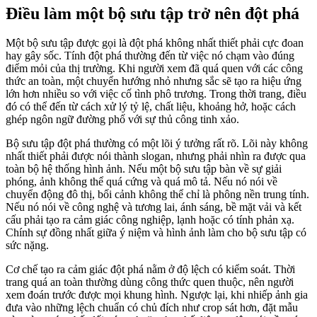
Điều làm một bộ sưu tập trở nên đột phá
Một bộ sưu tập được gọi là đột phá không nhất thiết phải cực đoan
hay gây sốc. Tính đột phá thường đến từ việc nó chạm vào đúng
điểm mỏi của thị trường. Khi người xem đã quá quen với các công
thức an toàn, một chuyển hướng nhỏ nhưng sắc sẽ tạo ra hiệu ứng
lớn hơn nhiều so với việc cố tình phô trương. Trong thời trang, điều
đó có thể đến từ cách xử lý tỷ lệ, chất liệu, khoảng hở, hoặc cách
ghép ngôn ngữ đường phố với sự thủ công tinh xảo.
Bộ sưu tập đột phá thường có một lõi ý tưởng rất rõ. Lõi này không
nhất thiết phải được nói thành slogan, nhưng phải nhìn ra được qua
toàn bộ hệ thống hình ảnh. Nếu một bộ sưu tập bàn về sự giải
phóng, ảnh không thể quá cứng và quá mô tả. Nếu nó nói về
chuyển động đô thị, bối cảnh không thể chỉ là phông nền trung tính.
Nếu nó nói về công nghệ và tương lai, ánh sáng, bề mặt vải và kết
cấu phải tạo ra cảm giác công nghiệp, lạnh hoặc có tính phản xạ.
Chính sự đồng nhất giữa ý niệm và hình ảnh làm cho bộ sưu tập có
sức nặng.
Cơ chế tạo ra cảm giác đột phá nằm ở độ lệch có kiểm soát. Thời
trang quá an toàn thường dùng công thức quen thuộc, nên người
xem đoán trước được mọi khung hình. Ngược lại, khi nhiếp ảnh gia
đưa vào những lệch chuẩn có chủ đích như crop sát hơn, đặt mẫu