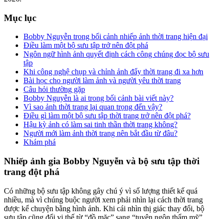
Mục lục
Bobby Nguyễn trong bối cảnh nhiếp ảnh thời trang hiện đại
Điều làm một bộ sưu tập trở nên đột phá
Ngôn ngữ hình ảnh quyết định cách công chúng đọc bộ sưu
tập
Khi công nghệ chụp và chỉnh ảnh đẩy thời trang đi xa hơn
Bài học cho người làm ảnh và người yêu thời trang
Câu hỏi thường gặp
Bobby Nguyễn là ai trong bối cảnh bài viết này?
Vì sao ảnh thời trang lại quan trọng đến vậy?
Điều gì làm một bộ sưu tập thời trang trở nên đột phá?
Hậu kỳ ảnh có làm sai tinh thần thời trang không?
Người mới làm ảnh thời trang nên bắt đầu từ đâu?
Khám phá
Nhiếp ảnh gia Bobby Nguyễn và bộ sưu tập thời
trang đột phá
Có những bộ sưu tập không gây chú ý vì số lượng thiết kế quá
nhiều, mà vì chúng buộc người xem phải nhìn lại cách thời trang
được kể chuyện bằng hình ảnh. Khi cái nhìn thị giác thay đổi, bộ
sưu tập cũng đổi vị thế từ “đồ mặc” sang “tuyên ngôn thẩm mỹ”.