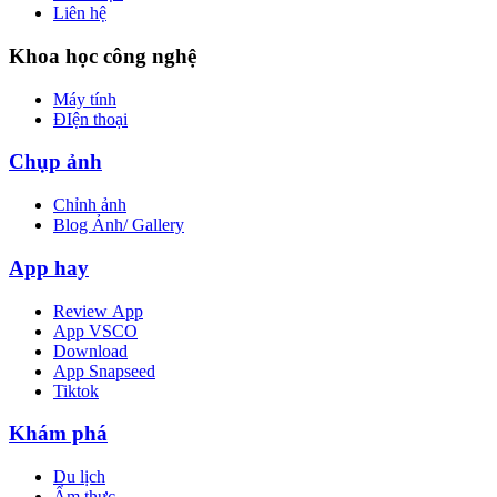
Liên hệ
Khoa học công nghệ
Máy tính
ĐIện thoại
Chụp ảnh
Chỉnh ảnh
Blog Ảnh/ Gallery
App hay
Review App
App VSCO
Download
App Snapseed
Tiktok
Khám phá
Du lịch
Ẩm thực