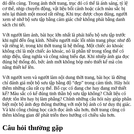
đó đến cùng. Trong ảnh thời trang, trục đó có thể là ánh sáng, tỷ lệ
cơ thể, nhịp chuyển động, vật liệu bối cảnh hoặc cách màu sắc bị
nén lại thành một mood rất riêng. Khi trục được chọn đúng, người
xem sẽ nhớ bộ sưu tập bằng cảm giác chứ không phải bằng danh
sách chi tiết.
Với người làm ảnh, bài học lớn nhất là phải hiểu bộ sưu tập trước
khi nghĩ đến ống kính. Nhiều người mắc lỗi nhìn trang phục như đồ
vật riêng lẻ, trong khi thời trang là hệ thống. Một chiếc áo khoác
không chỉ là một chiếc áo khoác, nó là phần tử trong tổng thể có
nhịp điệu, tầng nghĩa và công năng biểu đạt. Khi nhiếp ảnh gia đọc
đúng hệ thống đó, bức ảnh mới không bóp méo thiết kế mà còn
nâng thiết kế lên.
Với người xem và người làm nội dung thời trang, bài học là đừng
chỉ đánh giá một bộ sưu tập bằng độ “đẹp” trong cảm tính. Hãy hỏi
thêm những câu rất cụ thể. Bố cục có đang che hay đang mở thiết
kế? Màu sắc có kể đúng tinh thần bộ sưu tập không? Chất liệu có
được tôn lên hay bị làm phẳng? Chính những câu hỏi này giúp phân
biệt một bộ ảnh đẹp thông thường với một bộ ảnh có tư duy thị giác.
Và khi công chúng học cách đọc ảnh sâu hơn, thời trang cũng có
thêm không gian để phát triển theo hướng có chiều sâu hơn.
Câu hỏi thường gặp