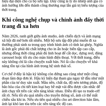
hiệu đại diện cho cả bộ sưu tập. Đây cũng là lý do nhiếp ảnh gia có
ảnh hưởng lớn đến thành công thương mại lẫn giá trị biểu tượng của
thời trang.
Khi công nghệ chụp và chỉnh ảnh đẩy thời
trang đi xa hơn
Năm 2026, ranh giới giữa ảnh studio, ảnh chiến dịch và ảnh mạng
xã hội đã mờ hơn rất nhiều. Một bộ sưu tập đột phá muốn đi xa
thường phải sinh ra trong quy trình hình ảnh có tính lai ghép. Nghĩa
là ảnh gốc phải đủ chất lượng cho in ấn hoặc biên tập cao cấp,
nhưng đồng thời cũng phải đủ linh hoạt để cắt dọc, dựng reel, đăng
carousel hoặc tối ưu cho màn hình điện thoại. Với thời trang, điều
này không chỉ là câu chuyện xuất bản. Nó là câu chuyện về khả
năng tồn tại của hình ảnh trong hệ sinh thái số.
Cơ chế ở đây là hậu kỳ không còn đứng sau cùng như một công
đoạn làm đẹp đơn lẻ. Hậu kỳ hiện đại tham gia ngay từ đầu như một
phần của tư duy sản xuất. Màu nền, chất da, độ nén tương phản, độ
bão hòa của chi tiết kim loại hay bề mặt vải đều được cân nhắc để
ảnh chạy tốt trên các nền tảng khác nhau. Điều đó tạo ra trade-off
rất rõ. Nếu tối ưu quá nhiều cho truyền thông số, ảnh có thể mất
chiều sâu khi in. Nếu ưu tiên quá nhiều cho art direction hàn lâm,
ảnh lại khó lan tỏa trên các nền tảng tốc độ cao.