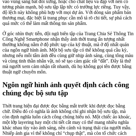
vào vùng sáng bất đối xứng, hoặc cho chất liệu va đập với nền có
tương phản mạnh, bộ sưu tập lập tức có trường lực riêng. Tuy vậy,
độ lệch này không phù hợp với mọi dự án. Với dòng sản phẩm bán
thương mại, đặc biệt là trang phục cần mô tả rõ chi tiết, sự phá cách
quá mức có thể làm mất thông tin sản phẩm.
Ở góc nhìn thực tiễn, đội ngũ biên tập của Trang Chia Sẻ Thông Tin
Công Nghệ Smartphone nhận thấy ảnh thời trang ấn tượng nhất
thường không nằm ở độ phức tạp của kỹ thuật, mà ở độ nhất quán
của ngôn ngữ hình ảnh. Một bộ sưu tập có thể không quá cầu kỳ,
nhưng nếu mỗi tấm ảnh đều cùng giữ nhịp ánh sáng, cùng tông màu
và cùng tinh thần nhân vật, nó sẽ tạo cảm giác rất “đắt”. Đây là thứ
mà người xem cảm nhận rất nhanh, dù họ không gọi tên được bằng
thuật ngữ chuyên môn.
Ngôn ngữ hình ảnh quyết định cách công
chúng đọc bộ sưu tập
Thời trang hiện đại được đọc bằng mắt trước khi được đọc bằng
chữ. Điều đó có nghĩa là ảnh không chỉ ghi nhận bộ sưu tập, mà
còn định nghĩa luôn cách công chúng hiểu nó. Một chiếc áo khoác,
một lớp layering hay một chi tiết cắt may có thể mang nhiều nghĩa
khác nhau tùy vào ánh sáng, nền cảnh và trạng thái của người mẫu.
Nhiếp ảnh gia vì thế không chỉ “chụp thật”, mà còn tổ chức cách