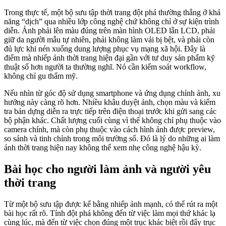
Trong thực tế, một bộ sưu tập thời trang đột phá thường thắng ở khả
năng “dịch” qua nhiều lớp công nghệ chứ không chỉ ở sự kiện trình
diễn. Ảnh phải lên màu đúng trên màn hình OLED lẫn LCD, phải
giữ da người mẫu tự nhiên, phải không làm vải bị bệt, và phải còn
đủ lực khi nén xuống dung lượng phục vụ mạng xã hội. Đây là
điểm mà nhiếp ảnh thời trang hiện đại gần với tư duy sản phẩm kỹ
thuật số hơn người ta thường nghĩ. Nó cần kiểm soát workflow,
không chỉ gu thẩm mỹ.
Nếu nhìn từ góc độ sử dụng smartphone và ứng dụng chỉnh ảnh, xu
hướng này càng rõ hơn. Nhiều khâu duyệt ảnh, chọn màu và kiểm
tra bản dựng diễn ra trực tiếp trên điện thoại trước khi gửi sang các
bộ phận khác. Chất lượng cuối cùng vì thế không chỉ phụ thuộc vào
camera chính, mà còn phụ thuộc vào cách hình ảnh được preview,
so sánh và tinh chỉnh trong môi trường số. Đó là lý do những ai làm
ảnh thời trang hiện nay không thể xem nhẹ công nghệ hậu kỳ.
Bài học cho người làm ảnh và người yêu
thời trang
Từ một bộ sưu tập được kể bằng nhiếp ảnh mạnh, có thể rút ra một
bài học rất rõ. Tính đột phá không đến từ việc làm mọi thứ khác lạ
cùng lúc, mà đến từ việc chọn đúng một trục khác biệt rồi đẩy trục