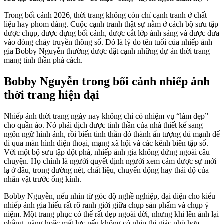
Trong bối cảnh 2026, thời trang không còn chỉ cạnh tranh ở chất
liệu hay phom dáng. Cuộc cạnh tranh thật sự nằm ở cách bộ sưu tập
được chụp, được dựng bối cảnh, được cắt lớp ánh sáng và được đưa
vào dòng chảy truyền thông số. Đó là lý do tên tuổi của nhiếp ảnh
gia Bobby Nguyễn thường được đặt cạnh những dự án thời trang
mang tinh thần phá cách.
Bobby Nguyễn trong bối cảnh nhiếp ảnh
thời trang hiện đại
Nhiếp ảnh thời trang ngày nay không chỉ có nhiệm vụ “làm đẹp”
cho quần áo. Nó phải dịch được tinh thần của nhà thiết kế sang
ngôn ngữ hình ảnh, rồi biến tinh thần đó thành ấn tượng đủ mạnh để
đi qua màn hình điện thoại, mạng xã hội và các kênh biên tập số.
Với một bộ sưu tập đột phá, nhiếp ảnh gia không đứng ngoài câu
chuyện. Họ chính là người quyết định người xem cảm được sự mới
lạ ở đâu, trong đường nét, chất liệu, chuyển động hay thái độ của
nhân vật trước ống kính.
Bobby Nguyễn, nếu nhìn từ góc độ nghề nghiệp, đại diện cho kiểu
nhiếp ảnh gia hiểu rất rõ ranh giới giữa chụp sản phẩm và chụp ý
niệm. Một trang phục có thể rất đẹp ngoài đời, nhưng khi lên ảnh lại
phẳng, nặng hoặc mất lực nếu không có nhịp thị giác phù hợp.