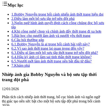
Mục lục
1.
Bobby Nguyễn trong bối cảnh nhiếp ảnh thời trang hiện đại
2.
Điều làm một bộ sưu tập trở nên đột phá
3.
Ngôn ngữ hình ảnh quyết định cách công chúng đọc bộ sưu
tập
4.
Khi công nghệ chụp và chỉnh ảnh đẩy thời trang đi xa hơn
5.
Bài học cho người làm ảnh và người yêu thời trang
6.
Câu hỏi thường gặp
6.1.
Bobby Nguyễn là ai trong bối cảnh bài viết này?
6.2.
Vì sao ảnh thời trang lại quan trọng đến vậy?
6.3.
Điều gì làm một bộ sưu tập thời trang trở nên đột phá?
6.4.
Hậu kỳ ảnh có làm sai tinh thần thời trang không?
6.5.
Người mới làm ảnh thời trang nên bắt đầu từ đâu?
7.
Khám phá
Nhiếp ảnh gia Bobby Nguyễn và bộ sưu tập thời
trang đột phá
12/01/2026
Phân tích cách nhiếp ảnh thời trang, bố cục hình ảnh và ngôn ngữ
thị giác tạo nên sức bật cho một bộ sưu tập đột phá trong bối cảnh
2026.