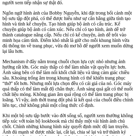
người xem tiếp nhận sự thật đó.
Ngôn ngữ hình ảnh của Bobby Nguyễn, khi đặt trong bối cảnh một
bộ sưu tập đột phá, có thể được hiểu như sự cân bằng giữa tính tạo
hình và tính kể chuyện. Tạo hình giúp bộ ảnh có cấu trúc. Kể
chuyện giúp bộ ảnh có cảm xúc. Nếu chỉ có tạo hình, ảnh dễ trở
thành catalogue nâng cấp. Nếu chỉ có kể chuyện, ảnh dễ trôi vào
minh họa cảm tính. Điểm khó nhất là giữ cho mỗi khung hình vừa
đủ thông tin về trang phục, vừa đủ mơ hồ để người xem muốn dừng
lại lâu hơn.
Mechanism ở đây nằm trong chuỗi chọn lựa cực nhỏ nhưng ảnh
hưởng rất lớn. Góc máy thấp có thể làm nhân vật quyền lực hơn.
Ánh sáng bên có thể làm nổi khối chất liệu và tăng cảm giác chiều
sâu. Khoảng trống âm trong khung hình có thể khiến trang phục
“thở” tốt hơn. Nhưng mỗi lựa chọn đều có cái giá của nó. Góc máy
quá thấp có thể làm mất độ chân thực. Ánh sáng quá gắt có thể nuốt
chất liệu mỏng. Không gian âm quá rộng có thể làm trang phục bị
loãng. Vì vậy, ảnh thời trang đột phá là kết quả của chuỗi điều chỉnh
liên tục, chứ không phải một công thức cố định.
Khi một bộ sưu tập bước vào đời sống số, người xem thường không
tiếp xúc với toàn bộ lookbook mà chỉ thấy một vài hình ảnh chủ
chốt. Chính những khung hình này quyết định mức độ lan truyền.
Ảnh đủ mạnh sẽ được nhắc lại, cắt lại, chia sẻ lại và trở thành ký