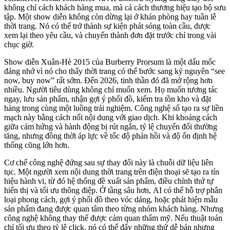
không chỉ cách khách hàng mua, mà cả cách thương hiệu tạo bộ sưu
tập. Một show diễn không còn dừng lại ở khán phòng hay tuần lễ
thời trang. Nó có thể trở thành sự kiện phát sóng toàn cầu, được
xem lại theo yêu cầu, và chuyển thành đơn đặt trước chỉ trong vài
chục giờ.
Show diễn Xuân-Hè 2015 của Burberry Prorsum là một dấu mốc
đáng nhớ vì nó cho thấy thời trang có thể bước sang kỷ nguyên “see
now, buy now” rất sớm. Đến 2026, tinh thần đó đã mở rộng hơn
nhiều. Người tiêu dùng không chỉ muốn xem. Họ muốn tương tác
ngay, lưu sản phẩm, nhận gợi ý phối đồ, kiểm tra tồn kho và đặt
hàng trong cùng một luồng trải nghiệm. Công nghệ số tạo ra sự liền
mạch này bằng cách nối nội dung với giao dịch. Khi khoảng cách
giữa cảm hứng và hành động bị rút ngắn, tỷ lệ chuyển đổi thường
tăng, nhưng đồng thời áp lực về tốc độ phản hồi và độ ổn định hệ
thống cũng lớn hơn.
Cơ chế công nghệ đứng sau sự thay đổi này là chuỗi dữ liệu liên
tục. Một người xem nội dung thời trang trên điện thoại sẽ tạo ra tín
hiệu hành vi, từ đó hệ thống đề xuất sản phẩm, điều chỉnh thứ tự
hiển thị và tối ưu thông điệp. Ở tầng sâu hơn, AI có thể hỗ trợ phân
loại phong cách, gợi ý phối đồ theo vóc dáng, hoặc phát hiện mẫu
sản phẩm đang được quan tâm theo từng nhóm khách hàng. Nhưng
công nghệ không thay thế được cảm quan thẩm mỹ. Nếu thuật toán
chỉ tối ưu theo tỷ lệ click, nó có thể đẩy những thứ dễ bán nhưng