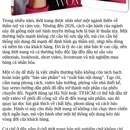
Trong nhiều năm, thời trang được nhìn như một ngành thiên về
thẩm mỹ và cảm xúc. Nhưng đến 2026, cách vận hành của ngành
này đã giống một mô hình truyền thông hơn là bán lẻ thuần túy. Một
thương hiệu mạnh không chỉ cần bộ sưu tập tốt, mà còn cần hệ
thống nội dung đủ mạnh để định hình gu thẩm mỹ, nhịp tiêu dùng
và niềm tin của khách hàng. Đó là lý do các nhà bán lẻ cao cấp, nền
tảng thời trang và cả thương hiệu độc lập đều đầu tư sâu vào
editorials, lookbook, short video, livestream và trải nghiệm mua
hàng cá nhân hóa.
Một ví dụ dễ thấy là việc nhiều thương hiệu không còn tách bạch
hoàn toàn giữa “bán sản phẩm” và “xuất bản nội dung”. Tạp chí,
cẩm nang phong cách, video hậu trường, phỏng vấn nhà thiết kế,
hay series hướng dẫn phối đồ đều trở thành một phần của phễu
chuyển đổi. Người dùng tại Hà Nội hoặc TP.HCM có thể bắt đầu từ
một video về phối đồ công sở, rồi đi đến trang sản phẩm, sau đó
quay lại đọc bài giải thích về chất liệu, phom dáng và cách bảo
quản. Hành vi này cho thấy thời trang số không còn chạy theo chiến
dịch ngắn hạn, mà vận hành như một hệ thống nội dung kéo dài
vòng đời của khách hàng.
Cơ chế ở đây nằm ở chỗ thời trang bán trải nghiệm chứ không chỉ