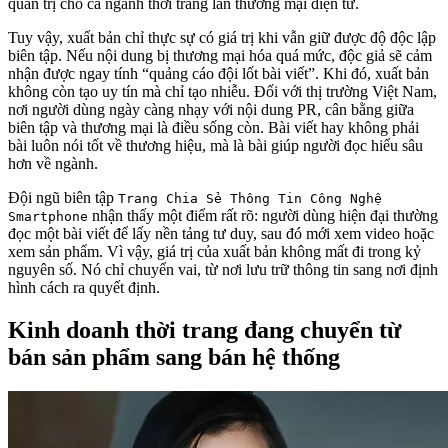
quản trị cho cả ngành thời trang lẫn thương mại điện tử.
Tuy vậy, xuất bản chỉ thực sự có giá trị khi vẫn giữ được độ độc lập
biên tập. Nếu nội dung bị thương mại hóa quá mức, độc giả sẽ cảm
nhận được ngay tính “quảng cáo đội lốt bài viết”. Khi đó, xuất bản
không còn tạo uy tín mà chỉ tạo nhiễu. Đối với thị trường Việt Nam,
nơi người dùng ngày càng nhạy với nội dung PR, cân bằng giữa
biên tập và thương mại là điều sống còn. Bài viết hay không phải
bài luôn nói tốt về thương hiệu, mà là bài giúp người đọc hiểu sâu
hơn về ngành.
Đội ngũ biên tập
Trang Chia Sẻ Thông Tin Công Nghệ
nhận thấy một điểm rất rõ: người dùng hiện đại thường
Smartphone
đọc một bài viết để lấy nền tảng tư duy, sau đó mới xem video hoặc
xem sản phẩm. Vì vậy, giá trị của xuất bản không mất đi trong kỷ
nguyên số. Nó chỉ chuyển vai, từ nơi lưu trữ thông tin sang nơi định
hình cách ra quyết định.
Kinh doanh thời trang đang chuyển từ
bán sản phẩm sang bán hệ thống