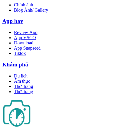
Chỉnh ảnh
Blog Ảnh/ Gallery
App hay
Review App
App VSCO
Download
App Snapseed
Tiktok
Khám phá
Du lịch
Ẩm thực
Thời trang
Thời trang