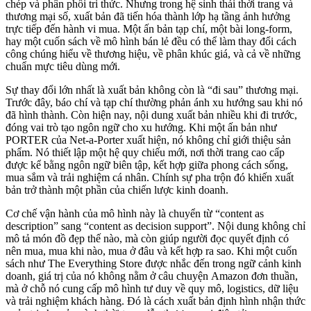
chép và phân phối tri thức. Nhưng trong hệ sinh thái thời trang và
thương mại số, xuất bản đã tiến hóa thành lớp hạ tầng ảnh hưởng
trực tiếp đến hành vi mua. Một ấn bản tạp chí, một bài long-form,
hay một cuốn sách về mô hình bán lẻ đều có thể làm thay đổi cách
công chúng hiểu về thương hiệu, về phân khúc giá, và cả về những
chuẩn mực tiêu dùng mới.
Sự thay đổi lớn nhất là xuất bản không còn là “đi sau” thương mại.
Trước đây, báo chí và tạp chí thường phản ánh xu hướng sau khi nó
đã hình thành. Còn hiện nay, nội dung xuất bản nhiều khi đi trước,
đóng vai trò tạo ngôn ngữ cho xu hướng. Khi một ấn bản như
PORTER của Net-a-Porter xuất hiện, nó không chỉ giới thiệu sản
phẩm. Nó thiết lập một hệ quy chiếu mới, nơi thời trang cao cấp
được kể bằng ngôn ngữ biên tập, kết hợp giữa phong cách sống,
mua sắm và trải nghiệm cá nhân. Chính sự pha trộn đó khiến xuất
bản trở thành một phần của chiến lược kinh doanh.
Cơ chế vận hành của mô hình này là chuyển từ “content as
description” sang “content as decision support”. Nội dung không chỉ
mô tả món đồ đẹp thế nào, mà còn giúp người đọc quyết định có
nên mua, mua khi nào, mua ở đâu và kết hợp ra sao. Khi một cuốn
sách như The Everything Store được nhắc đến trong ngữ cảnh kinh
doanh, giá trị của nó không nằm ở câu chuyện Amazon đơn thuần,
mà ở chỗ nó cung cấp mô hình tư duy về quy mô, logistics, dữ liệu
và trải nghiệm khách hàng. Đó là cách xuất bản định hình nhận thức