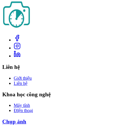
Liên hệ
Giới thiệu
Liên hệ
Khoa học công nghệ
Máy tính
ĐIện thoại
Chụp ảnh