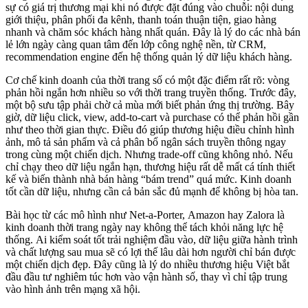
sự có giá trị thương mại khi nó được đặt đúng vào chuỗi: nội dung
giới thiệu, phân phối đa kênh, thanh toán thuận tiện, giao hàng
nhanh và chăm sóc khách hàng nhất quán. Đây là lý do các nhà bán
lẻ lớn ngày càng quan tâm đến lớp công nghệ nền, từ CRM,
recommendation engine đến hệ thống quản lý dữ liệu khách hàng.
Cơ chế kinh doanh của thời trang số có một đặc điểm rất rõ: vòng
phản hồi ngắn hơn nhiều so với thời trang truyền thống. Trước đây,
một bộ sưu tập phải chờ cả mùa mới biết phản ứng thị trường. Bây
giờ, dữ liệu click, view, add-to-cart và purchase có thể phản hồi gần
như theo thời gian thực. Điều đó giúp thương hiệu điều chỉnh hình
ảnh, mô tả sản phẩm và cả phân bổ ngân sách truyền thông ngay
trong cùng một chiến dịch. Nhưng trade-off cũng không nhỏ. Nếu
chỉ chạy theo dữ liệu ngắn hạn, thương hiệu rất dễ mất cá tính thiết
kế và biến thành nhà bán hàng “bám trend” quá mức. Kinh doanh
tốt cần dữ liệu, nhưng cần cả bản sắc đủ mạnh để không bị hòa tan.
Bài học từ các mô hình như Net-a-Porter, Amazon hay Zalora là
kinh doanh thời trang ngày nay không thể tách khỏi năng lực hệ
thống. Ai kiểm soát tốt trải nghiệm đầu vào, dữ liệu giữa hành trình
và chất lượng sau mua sẽ có lợi thế lâu dài hơn người chỉ bán được
một chiến dịch đẹp. Đây cũng là lý do nhiều thương hiệu Việt bắt
đầu đầu tư nghiêm túc hơn vào vận hành số, thay vì chỉ tập trung
vào hình ảnh trên mạng xã hội.