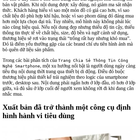
bán vật phẩm. Khi nội dung được xây đúng, nó giảm ma sát nhận
thức. Khách hàng hiểu vì sao một món đồ có giá cao hơn, vì sao
chất liệu đó phù hợp khí hậu, hoặc vì sao phom dáng đó đáng mua
hơn một lựa chọn đại trà. Tuy nhiên, mô hình này không phải lúc
nào cũng hiệu quả. Nếu nội dung đẹp nhưng thiếu độ tin cậy, thiếu
thông tin thực tế về chất liệu, size, độ bền và ngữ cảnh sử dụng,
thương hiệu sẽ rơi vào trạng thái “trông rất hay nhưng khó mua”.
Đó là điểm yếu thường gặp của các brand chỉ ưu tiên hình ảnh mà
bỏ quên dữ liệu sản phẩm.
Trong các bài phân tích của
Trang Chia Sẻ Thông Tin Công
, một xu hướng nổi bật là người dùng ngày càng
Nghệ Smartphone
tiêu thụ nội dung thời trang qua thiết bị di động. Điều đó buộc
thương hiệu phải thiết kế trải nghiệm theo logic của smartphone
trước, desktop sau. Nội dung phải ngắn hơn ở lớp đầu, rõ hơn ở lớp
giữa, và đủ sâu ở lớp cuối để người xem không rời đi khi đang cân
nhắc mua.
Xuất bản đã trở thành một công cụ định
hình hành vi tiêu dùng