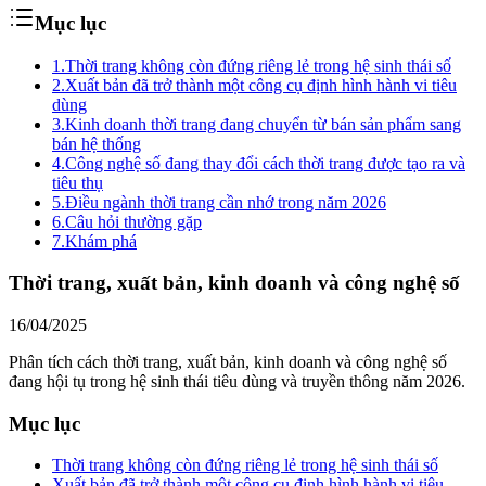
Mục lục
1.
Thời trang không còn đứng riêng lẻ trong hệ sinh thái số
2.
Xuất bản đã trở thành một công cụ định hình hành vi tiêu
dùng
3.
Kinh doanh thời trang đang chuyển từ bán sản phẩm sang
bán hệ thống
4.
Công nghệ số đang thay đổi cách thời trang được tạo ra và
tiêu thụ
5.
Điều ngành thời trang cần nhớ trong năm 2026
6.
Câu hỏi thường gặp
7.
Khám phá
Thời trang, xuất bản, kinh doanh và công nghệ số
16/04/2025
Phân tích cách thời trang, xuất bản, kinh doanh và công nghệ số
đang hội tụ trong hệ sinh thái tiêu dùng và truyền thông năm 2026.
Mục lục
Thời trang không còn đứng riêng lẻ trong hệ sinh thái số
Xuất bản đã trở thành một công cụ định hình hành vi tiêu