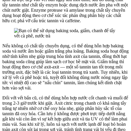
tẩy tannin như chất tẩy enzym hoặc dung dịch nước ấm pha với một
chút nước giặt. Enzyme protease và amylase trong chất tẩy chuyên
dụng hoạt động theo cơ chế xúc tác phản ứng phân hủy các chất
hữu cơ, phá vỡ cấu trúc tannin và caffeine.
Nếu không có chất tẩy chuyên dụng, có thể dùng hỗn hợp baking
soda và nước ấm hoặc giấm trắng pha loãng. Baking soda hoạt động
nhờ tính kiềm nhẹ giúp trung hòa tính axit của tannin, đồng thời hạt
baking soda cũng giúp làm sạch cơ học bề mặt vải. Giấm trắng thì
hoạt động theo cơ chế axit-axit — một số tannin tan tốt trong môi
trường axit, đặc biệt là các loại tannin trong trà xanh. Tuy nhiên, khi
xử lý vết cà phê hoặc trà, tuyệt đối không dùng nước nóng ngay lập
tức vì nhiệt độ cao sẽ "nấu chín" tannin, làm chúng kết dính chặt
hơn vào sợi vải.
Đối với vết bẩn cũ, có thể dùng hỗn hợp nước cốt chanh và muối để
trong 2-3 giờ trước khi giặt. Axit citric trong chanh có khả năng tẩy
trắng tự nhiên nhờ cơ chế oxy hóa nhẹ, giúp phân hủy sắc tố của
tannin đã oxy hóa. Cần lưu ý không được phơi trực tiếp dưới nắng
gắt khi vải còn ẩm vì sự kết hợp giữa axit và tia UV có thể làm phai
màu vải. Sau khi xử lý, luôn xả sạch với nước lạnh để loại bỏ hoàn
toàn axit còn sót lại trong sợi vải, tránh tình trạng vải bị yếu đi theo