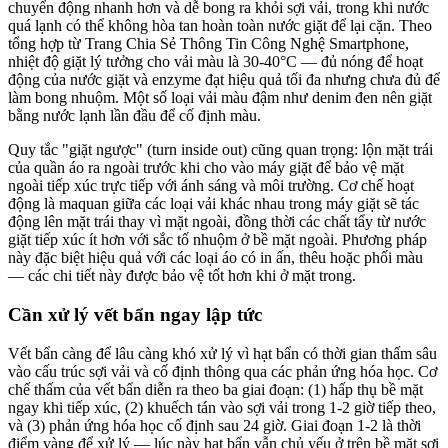
chuyển động nhanh hơn và dễ bong ra khỏi sợi vải, trong khi nước
quá lạnh có thể không hòa tan hoàn toàn nước giặt để lại cặn. Theo
tổng hợp từ Trang Chia Sẻ Thông Tin Công Nghệ Smartphone,
nhiệt độ giặt lý tưởng cho vải màu là 30-40°C — đủ nóng để hoạt
động của nước giặt và enzyme đạt hiệu quả tối đa nhưng chưa đủ để
làm bong nhuộm. Một số loại vải màu đậm như denim đen nên giặt
bằng nước lạnh lần đầu để cố định màu.
Quy tắc "giặt ngược" (turn inside out) cũng quan trọng: lộn mặt trái
của quần áo ra ngoài trước khi cho vào máy giặt để bảo vệ mặt
ngoài tiếp xúc trực tiếp với ánh sáng và môi trường. Cơ chế hoạt
động là maquan giữa các loại vải khác nhau trong máy giặt sẽ tác
động lên mặt trái thay vì mặt ngoài, đồng thời các chất tẩy từ nước
giặt tiếp xúc ít hơn với sắc tố nhuộm ở bề mặt ngoài. Phương pháp
này đặc biệt hiệu quả với các loại áo có in ấn, thêu hoặc phối màu
— các chi tiết này được bảo vệ tốt hơn khi ở mặt trong.
Cần xử lý vết bẩn ngay lập tức
Vết bẩn càng để lâu càng khó xử lý vì hạt bẩn có thời gian thấm sâu
vào cấu trúc sợi vải và cố định thông qua các phản ứng hóa học. Cơ
chế thấm của vết bẩn diễn ra theo ba giai đoạn: (1) hấp thụ bề mặt
ngay khi tiếp xúc, (2) khuếch tán vào sợi vải trong 1-2 giờ tiếp theo,
và (3) phản ứng hóa học cố định sau 24 giờ. Giai đoạn 1-2 là thời
điểm vàng để xử lý — lúc này hạt bẩn vẫn chủ yếu ở trên bề mặt sợi