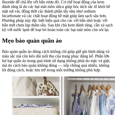
fluoride để chà lên vết bẩn rượu đỏ. Cơ chế hoạt động của kem
đánh răng là do các hạt mài mòn silica giúp bóc tách sắc tố khỏi bề
mặt sợi vải, đồng thời các thành phần tẩy nhẹ như sodium
bicarbonate và các chất hoạt động bề mặt giúp làm sạch sâu hơn.
Phương pháp này đặc biệt hiệu quả cho các vết bẩn nhỏ hoặc vết
bẩn mới chưa kịp thấm sâu. Sau khi chà kem đánh răng, cần xả sạch
kỹ với nước lạnh để loại bỏ hoàn toàn các hạt mài mòn còn sót lại.
Mẹo bảo quản quần áo
Bảo quản quần áo đúng cách không chỉ giúp giữ gìn hình dáng và
màu sắc mà còn kéo dài tuổi thọ của trang phục đáng kể. Phần lớn
hư hại quần áo trong quá trình sử dụng không phải do mặc và giặt,
mà do cách bảo quản không đúng — xếp chồng quá nhiều, không
lót đúng cách, hoặc lưu trữ trong môi trường không phù hợp.