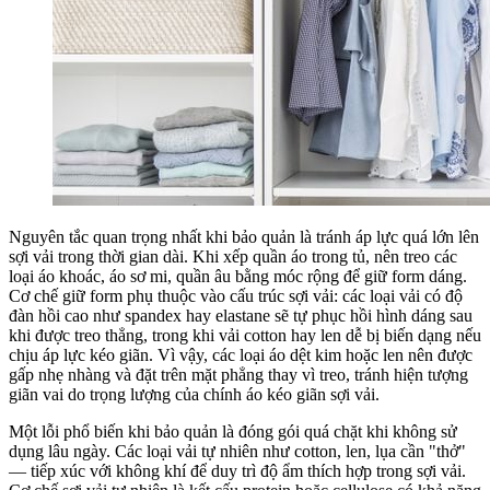
Nguyên tắc quan trọng nhất khi bảo quản là tránh áp lực quá lớn lên
sợi vải trong thời gian dài. Khi xếp quần áo trong tủ, nên treo các
loại áo khoác, áo sơ mi, quần âu bằng móc rộng để giữ form dáng.
Cơ chế giữ form phụ thuộc vào cấu trúc sợi vải: các loại vải có độ
đàn hồi cao như spandex hay elastane sẽ tự phục hồi hình dáng sau
khi được treo thẳng, trong khi vải cotton hay len dễ bị biến dạng nếu
chịu áp lực kéo giãn. Vì vậy, các loại áo dệt kim hoặc len nên được
gấp nhẹ nhàng và đặt trên mặt phẳng thay vì treo, tránh hiện tượng
giãn vai do trọng lượng của chính áo kéo giãn sợi vải.
Một lỗi phổ biến khi bảo quản là đóng gói quá chặt khi không sử
dụng lâu ngày. Các loại vải tự nhiên như cotton, len, lụa cần "thở"
— tiếp xúc với không khí để duy trì độ ẩm thích hợp trong sợi vải.