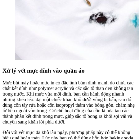
Xử lý vết mực dính vào quần áo
Mực bút máy hoặc mực in có đặc tính bám dính mạnh do chứa các
chất kết dính như polymer acrylic và các sắc tố than đen không tan
trong nước. Khi mực vừa mới dính, bạn cần hành động nhanh
nhưng khéo léo: đặt một chiếc khăn khô dưới vùng bị bẩn, sau đó
dùng cồn tẩy rửa hoặc cồn isopropyl thấm vào bông gòn, chấm nhẹ
từ bên ngoài vào trong. Cơ chế hoạt động của cồn là hòa tan các
thành phần kết dính trong mực, giúp sắc tố bong ra khỏi sợi vải và
chuyển sang khăn lót phía dưới.
Đối với vết mực đã khô lâu ngày, phương pháp này có thể không
hiệu quả hoàn toàn. Lúc này bạn có thể dùng hỗn hợp baking soda