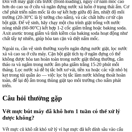
Đối với máy giặt cửa trước (front-loading), nguy cơ nấm mốc cao
hơn do cao su ở cửa và ngăn đựng nước xả luôn ở trạng thái ẩm. Cơ
chế phát triển nấm mốc là do sự kết hợp giữa độ ẩm, nhiệt độ môi
trường (20-30°C là lý tưởng cho nấm), và các chất hữu cơ từ cặn
bột giặt. Để vệ sinh, hãy chạy một chu trình giặt trống với nước
nóng nhất (60-90°C) kết hợp 1-2 cốc giấm trắng hoặc baking soda.
Axit axetic trong giấm và tính kiềm của baking soda hoạt động như
chất tẩy tự nhiên, giúp hòa tan cặn và diệt nấm mốc.
Ngoài ra, cần vệ sinh thường xuyên ngăn đựng nước giặt, lọc nước
xả và cao su ở cửa máy. Cặn bột giặt tích tụ ở ngăn đựng có thể
không được hòa tan hoàn toàn trong nước giặt thông thường, cần
tháo ra và ngâm trong nước ấm pha giấm trắng 15-20 phút mỗi
tháng. Lọc nước xả dễ bị tắc bởi xơ vải, tiền xu hoặc các vật nhỏ bị
kẹt trong túi quần áo — việc lọc bị tắc làm nước không thoát hoàn
toàn, để lại độ ẩm trong thùng giặt tạo môi trường cho nấm phát
triển.
Câu hỏi thường gặp
Vết mực bút máy đã khô hơn 1 tuần có thể xử lý
được không?
Vết mực cũ khô rất khó xử lý vì hạt mực đã kết dính sâu vào cấu