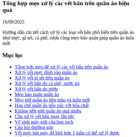
Tổng hợp mẹo xử lý các vết bẩn trên quần áo hiệu
quả
16/09/2025
Hướng dẫn chi tiết cách xử lý các loại vết bẩn phổ biến trên quần áo
như mực, gỉ sét, cà phê, rượu cùng mẹo bảo quản giúp quần áo luôn
mới
Mục lục
Tổng hợp mẹo để xử lý các vết bẩn trên quần áo
Xử lý vết mực dính vào quần áo
Xử lý vết gỉ sét trên quần áo
Xử lý vết bẩn do cà phê, nước trà
Xử lý vết bẩn do rượu
Mẹo bảo quản quần áo
Mẹo giữ quần áo bền màu và luôn mới
Hạn chế quần áo tiếp xúc với hóa chất
Không nên giặt quần áo quá nhiều
Cần xử lý vết bẩn ngay lập tức
Vệ sinh máy giặt của bạn sạch
Câu hỏi thường gặp
Vết mực bút máy đã khô hơn 1 tuần có thể xử lý được