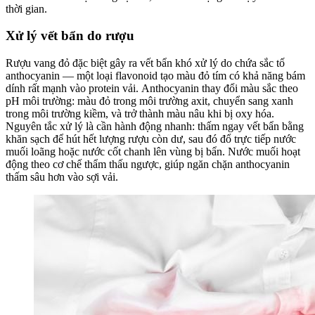
thời gian.
Xử lý vết bẩn do rượu
Rượu vang đỏ đặc biệt gây ra vết bẩn khó xử lý do chứa sắc tố
anthocyanin — một loại flavonoid tạo màu đỏ tím có khả năng bám
dính rất mạnh vào protein vải. Anthocyanin thay đổi màu sắc theo
pH môi trường: màu đỏ trong môi trường axit, chuyển sang xanh
trong môi trường kiềm, và trở thành màu nâu khi bị oxy hóa.
Nguyên tắc xử lý là cần hành động nhanh: thấm ngay vết bẩn bằng
khăn sạch để hút hết lượng rượu còn dư, sau đó đổ trực tiếp nước
muối loãng hoặc nước cốt chanh lên vùng bị bẩn. Nước muối hoạt
động theo cơ chế thẩm thấu ngược, giúp ngăn chặn anthocyanin
thấm sâu hơn vào sợi vải.