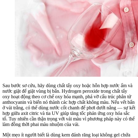
Sau bước sơ cứu, hãy dùng chất tẩy oxy hoặc hỗn hợp nước ấm và
nước giặt để giặt vùng bị bẩn. Hydrogen peroxide trong chất tẩy
oxy hoạt động theo cơ chế oxy hóa mạnh, phá vỡ cấu trúc phân tử
anthocyanin và biến nó thành các hợp chất không màu. Nếu vết bẩn
ở vải trắng, có thể dùng nước cốt chanh để phơi dưới nắng — sự kết
hợp giữa axit citric và tia UV giúp tăng tốc phản ứng oxy hóa sắc
tố. Tuy nhiên cần thận trọng với vải màu vì phương pháp này có thể
làm đồng thời phai màu nhuộm của vải.
Một mẹo ít người biết là dùng kem đánh răng loại không gel chứa