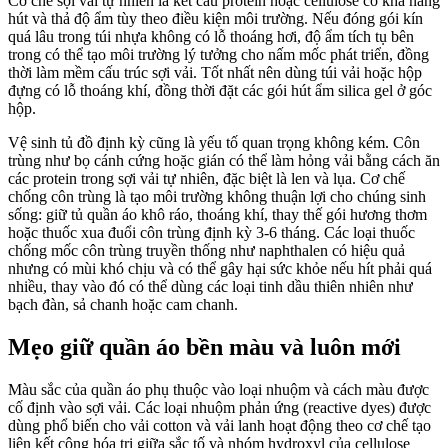
Cơ chế sợi vải tự nhiên là kết cấu protein hoặc cellulose có khả năng
hút và thả độ ẩm tùy theo điều kiện môi trường. Nếu đóng gói kín
quá lâu trong túi nhựa không có lỗ thoáng hơi, độ ẩm tích tụ bên
trong có thể tạo môi trường lý tưởng cho nấm mốc phát triển, đồng
thời làm mềm cấu trúc sợi vải. Tốt nhất nên dùng túi vải hoặc hộp
đựng có lỗ thoáng khí, đồng thời đặt các gói hút ẩm silica gel ở góc
hộp.
Vệ sinh tủ đồ định kỳ cũng là yếu tố quan trọng không kém. Côn
trùng như bọ cánh cứng hoặc gián có thể làm hỏng vải bằng cách ăn
các protein trong sợi vải tự nhiên, đặc biệt là len và lụa. Cơ chế
chống côn trùng là tạo môi trường không thuận lợi cho chúng sinh
sống: giữ tủ quần áo khô ráo, thoáng khí, thay thế gói hương thơm
hoặc thuốc xua đuổi côn trùng định kỳ 3-6 tháng. Các loại thuốc
chống mốc côn trùng truyền thống như naphthalen có hiệu quả
nhưng có mùi khó chịu và có thể gây hại sức khỏe nếu hít phải quá
nhiều, thay vào đó có thể dùng các loại tinh dầu thiên nhiên như
bạch đàn, sả chanh hoặc cam chanh.
Mẹo giữ quần áo bền màu và luôn mới
Màu sắc của quần áo phụ thuộc vào loại nhuộm và cách màu được
cố định vào sợi vải. Các loại nhuộm phản ứng (reactive dyes) được
dùng phổ biến cho vải cotton và vải lanh hoạt động theo cơ chế tạo
liên kết cộng hóa trị giữa sắc tố và nhóm hydroxyl của cellulose