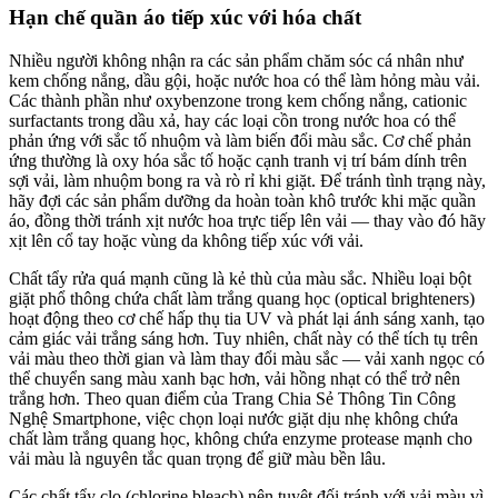
Hạn chế quần áo tiếp xúc với hóa chất
Nhiều người không nhận ra các sản phẩm chăm sóc cá nhân như
kem chống nắng, dầu gội, hoặc nước hoa có thể làm hỏng màu vải.
Các thành phần như oxybenzone trong kem chống nắng, cationic
surfactants trong dầu xả, hay các loại cồn trong nước hoa có thể
phản ứng với sắc tố nhuộm và làm biến đổi màu sắc. Cơ chế phản
ứng thường là oxy hóa sắc tố hoặc cạnh tranh vị trí bám dính trên
sợi vải, làm nhuộm bong ra và rò rỉ khi giặt. Để tránh tình trạng này,
hãy đợi các sản phẩm dưỡng da hoàn toàn khô trước khi mặc quần
áo, đồng thời tránh xịt nước hoa trực tiếp lên vải — thay vào đó hãy
xịt lên cổ tay hoặc vùng da không tiếp xúc với vải.
Chất tẩy rửa quá mạnh cũng là kẻ thù của màu sắc. Nhiều loại bột
giặt phổ thông chứa chất làm trắng quang học (optical brighteners)
hoạt động theo cơ chế hấp thụ tia UV và phát lại ánh sáng xanh, tạo
cảm giác vải trắng sáng hơn. Tuy nhiên, chất này có thể tích tụ trên
vải màu theo thời gian và làm thay đổi màu sắc — vải xanh ngọc có
thể chuyển sang màu xanh bạc hơn, vải hồng nhạt có thể trở nên
trắng hơn. Theo quan điểm của Trang Chia Sẻ Thông Tin Công
Nghệ Smartphone, việc chọn loại nước giặt dịu nhẹ không chứa
chất làm trắng quang học, không chứa enzyme protease mạnh cho
vải màu là nguyên tắc quan trọng để giữ màu bền lâu.
Các chất tẩy clo (chlorine bleach) nên tuyệt đối tránh với vải màu vì