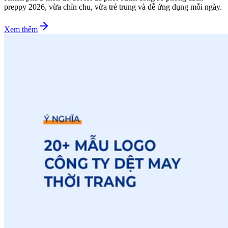
preppy 2026, vừa chỉn chu, vừa trẻ trung và dễ ứng dụng mỗi ngày.
Xem thêm