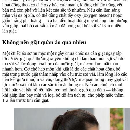
hoạt động theo cơ chế oxy hóa cực mạnh, không chỉ tẩy trắng vết
bẩn mà còn phá vỡ liên kết của sắc tố nhuộm. Nếu cần làm sáng
màu vải đã bị xỉn, có thể dùng chất tẩy oxy (oxygen bleach) hoặc
giấm trắng pha loãng — cả hai đều hoạt động nhẹ nhàng hơn nhưng
vẫn giúp loại bỏ các sắc tố màu đã bong ra khỏi sợi vải sau nhiều
lần giặt.
Không nên giặt quần áo quá nhiều
Một chiếc áo sơ mi mặc một ngày chưa chắc đã cần giặt ngay lập
tức. Việc giặt quá thường xuyên không chỉ làm hao mòn sợi vải do
ma sát và tác động hóa học của nước giặt, mà còn làm mất màu
nhanh hơn. Cơ chế hao mòn khi giặt là do các chất hoạt động bề
mặt trong nước giặt thâm nhập vào cấu trúc sợi vải, làm lỏng lẻo các
liên kết giữa nhuộm và vải, đồng thời lực maquan trong máy giặt và
lực nước xả thải làm các sắc tố màu bong ra. Nếu áo chưa có mùi
hôi hoặc vết bẩn rõ rệt, hãy treo nơi thoáng gió qua đêm — không
khí giúp làm bay mùi và loại bỏ độ ẩm tích tụ, cho phép mặc thêm
1-2 lần trước khi cần giặt.