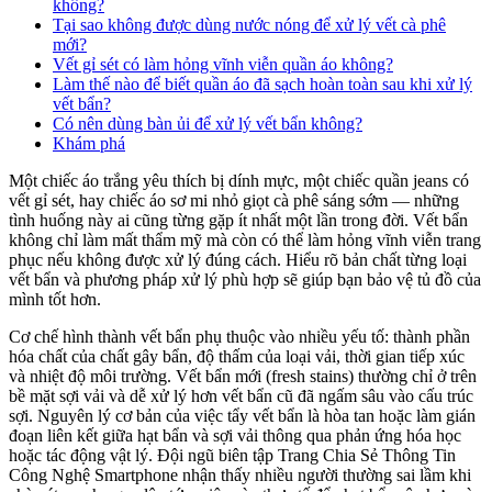
không?
Tại sao không được dùng nước nóng để xử lý vết cà phê
mới?
Vết gỉ sét có làm hỏng vĩnh viễn quần áo không?
Làm thế nào để biết quần áo đã sạch hoàn toàn sau khi xử lý
vết bẩn?
Có nên dùng bàn ủi để xử lý vết bẩn không?
Khám phá
Một chiếc áo trắng yêu thích bị dính mực, một chiếc quần jeans có
vết gỉ sét, hay chiếc áo sơ mi nhỏ giọt cà phê sáng sớm — những
tình huống này ai cũng từng gặp ít nhất một lần trong đời. Vết bẩn
không chỉ làm mất thẩm mỹ mà còn có thể làm hỏng vĩnh viễn trang
phục nếu không được xử lý đúng cách. Hiểu rõ bản chất từng loại
vết bẩn và phương pháp xử lý phù hợp sẽ giúp bạn bảo vệ tủ đồ của
mình tốt hơn.
Cơ chế hình thành vết bẩn phụ thuộc vào nhiều yếu tố: thành phần
hóa chất của chất gây bẩn, độ thấm của loại vải, thời gian tiếp xúc
và nhiệt độ môi trường. Vết bẩn mới (fresh stains) thường chỉ ở trên
bề mặt sợi vải và dễ xử lý hơn vết bẩn cũ đã ngấm sâu vào cấu trúc
sợi. Nguyên lý cơ bản của việc tẩy vết bẩn là hòa tan hoặc làm gián
đoạn liên kết giữa hạt bẩn và sợi vải thông qua phản ứng hóa học
hoặc tác động vật lý. Đội ngũ biên tập Trang Chia Sẻ Thông Tin
Công Nghệ Smartphone nhận thấy nhiều người thường sai lầm khi