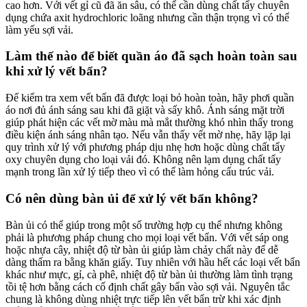
cao hơn. Với vết gỉ cũ đã ăn sâu, có thể cần dùng chất tẩy chuyên
dụng chứa axit hydrochloric loãng nhưng cần thận trọng vì có thể
làm yếu sợi vải.
Làm thế nào để biết quần áo đã sạch hoàn toàn sau
khi xử lý vết bẩn?
Để kiểm tra xem vết bẩn đã được loại bỏ hoàn toàn, hãy phơi quần
áo nơi đủ ánh sáng sau khi đã giặt và sấy khô. Ánh sáng mặt trời
giúp phát hiện các vết mờ màu mà mắt thường khó nhìn thấy trong
điều kiện ánh sáng nhân tạo. Nếu vẫn thấy vết mờ nhẹ, hãy lặp lại
quy trình xử lý với phương pháp dịu nhẹ hơn hoặc dùng chất tẩy
oxy chuyên dụng cho loại vải đó. Không nên lạm dụng chất tẩy
mạnh trong lần xử lý tiếp theo vì có thể làm hỏng cấu trúc vải.
Có nên dùng bàn ủi để xử lý vết bẩn không?
Bàn ủi có thể giúp trong một số trường hợp cụ thể nhưng không
phải là phương pháp chung cho mọi loại vết bẩn. Với vết sáp ong
hoặc nhựa cây, nhiệt độ từ bàn ủi giúp làm chảy chất này để dễ
dàng thấm ra bằng khăn giấy. Tuy nhiên với hầu hết các loại vết bẩn
khác như mực, gỉ, cà phê, nhiệt độ từ bàn ủi thường làm tình trạng
tồi tệ hơn bằng cách cố định chất gây bẩn vào sợi vải. Nguyên tắc
chung là không dùng nhiệt trực tiếp lên vết bẩn trừ khi xác định