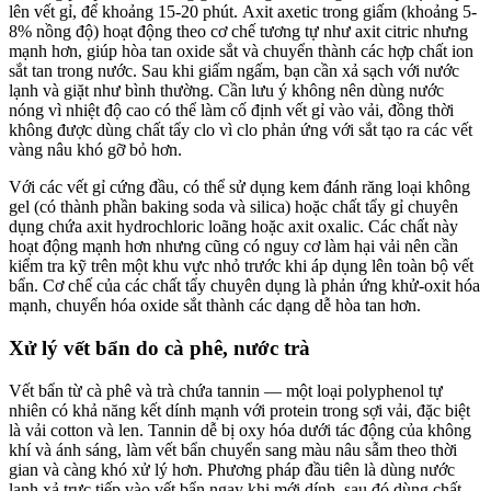
lên vết gỉ, để khoảng 15-20 phút. Axit axetic trong giấm (khoảng 5-
8% nồng độ) hoạt động theo cơ chế tương tự như axit citric nhưng
mạnh hơn, giúp hòa tan oxide sắt và chuyển thành các hợp chất ion
sắt tan trong nước. Sau khi giấm ngấm, bạn cần xả sạch với nước
lạnh và giặt như bình thường. Cần lưu ý không nên dùng nước
nóng vì nhiệt độ cao có thể làm cố định vết gỉ vào vải, đồng thời
không được dùng chất tẩy clo vì clo phản ứng với sắt tạo ra các vết
vàng nâu khó gỡ bỏ hơn.
Với các vết gỉ cứng đầu, có thể sử dụng kem đánh răng loại không
gel (có thành phần baking soda và silica) hoặc chất tẩy gỉ chuyên
dụng chứa axit hydrochloric loãng hoặc axit oxalic. Các chất này
hoạt động mạnh hơn nhưng cũng có nguy cơ làm hại vải nên cần
kiểm tra kỹ trên một khu vực nhỏ trước khi áp dụng lên toàn bộ vết
bẩn. Cơ chế của các chất tẩy chuyên dụng là phản ứng khử-oxit hóa
mạnh, chuyển hóa oxide sắt thành các dạng dễ hòa tan hơn.
Xử lý vết bẩn do cà phê, nước trà
Vết bẩn từ cà phê và trà chứa tannin — một loại polyphenol tự
nhiên có khả năng kết dính mạnh với protein trong sợi vải, đặc biệt
là vải cotton và len. Tannin dễ bị oxy hóa dưới tác động của không
khí và ánh sáng, làm vết bẩn chuyển sang màu nâu sẫm theo thời
gian và càng khó xử lý hơn. Phương pháp đầu tiên là dùng nước
lạnh xả trực tiếp vào vết bẩn ngay khi mới dính, sau đó dùng chất