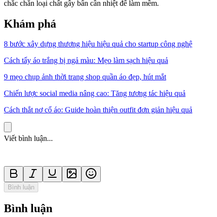
chắc chắn loại chất gây bẩn cần nhiệt để làm mềm.
Khám phá
8 bước xây dựng thương hiệu hiệu quả cho startup công nghệ
Cách tẩy áo trắng bị ngả màu: Mẹo làm sạch hiệu quả
9 mẹo chụp ảnh thời trang shop quần áo đẹp, hút mắt
Chiến lược social media nâng cao: Tăng tương tác hiệu quả
Cách thắt nơ cổ áo: Guide hoàn thiện outfit đơn giản hiệu quả
Viết bình luận...
Bình luận
Bình luận