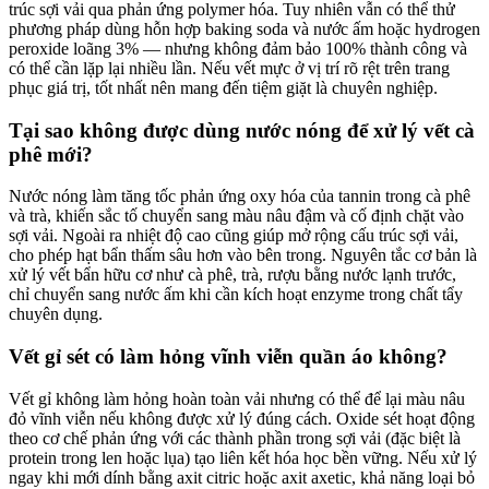
trúc sợi vải qua phản ứng polymer hóa. Tuy nhiên vẫn có thể thử
phương pháp dùng hỗn hợp baking soda và nước ấm hoặc hydrogen
peroxide loãng 3% — nhưng không đảm bảo 100% thành công và
có thể cần lặp lại nhiều lần. Nếu vết mực ở vị trí rõ rệt trên trang
phục giá trị, tốt nhất nên mang đến tiệm giặt là chuyên nghiệp.
Tại sao không được dùng nước nóng để xử lý vết cà
phê mới?
Nước nóng làm tăng tốc phản ứng oxy hóa của tannin trong cà phê
và trà, khiến sắc tố chuyển sang màu nâu đậm và cố định chặt vào
sợi vải. Ngoài ra nhiệt độ cao cũng giúp mở rộng cấu trúc sợi vải,
cho phép hạt bẩn thấm sâu hơn vào bên trong. Nguyên tắc cơ bản là
xử lý vết bẩn hữu cơ như cà phê, trà, rượu bằng nước lạnh trước,
chỉ chuyển sang nước ấm khi cần kích hoạt enzyme trong chất tẩy
chuyên dụng.
Vết gỉ sét có làm hỏng vĩnh viễn quần áo không?
Vết gỉ không làm hỏng hoàn toàn vải nhưng có thể để lại màu nâu
đỏ vĩnh viễn nếu không được xử lý đúng cách. Oxide sét hoạt động
theo cơ chế phản ứng với các thành phần trong sợi vải (đặc biệt là
protein trong len hoặc lụa) tạo liên kết hóa học bền vững. Nếu xử lý
ngay khi mới dính bằng axit citric hoặc axit axetic, khả năng loại bỏ