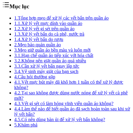
Mục lục
1.
Tổng hợp mẹo để xử lý các vết bẩn trên quần áo
1.1.
Xử lý vết mực dính vào quần áo
1.2.
Xử lý vết gỉ sét trên quần áo
1.3.
Xử lý vết bẩn do cà phê, nước trà
1.4.
Xử lý vết bẩn do rượu
2.
Mẹo bảo quản quần áo
3.
Mẹo giữ quần áo bền màu và luôn mới
3.1.
Hạn chế quần áo tiếp xúc với hóa chất
3.2.
Không nên giặt quần áo quá nhiều
3.3.
Cần xử lý vết bẩn ngay lập tức
3.4.
Vệ sinh máy giặt của bạn sạch
4.
Câu hỏi thường gặp
4.1.
Vết mực bút máy đã khô hơn 1 tuần có thể xử lý được
không?
4.2.
Tại sao không được dùng nước nóng để xử lý vết cà phê
mới?
4.3.
Vết gỉ sét có làm hỏng vĩnh viễn quần áo không?
4.4.
Làm thế nào để biết quần áo đã sạch hoàn toàn sau khi xử
lý vết bẩn?
4.5.
Có nên dùng bàn ủi để xử lý vết bẩn không?
5.
Khám phá