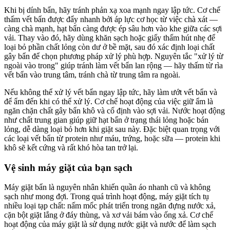
Khi bị dính bẩn, hãy tránh phản xạ xoa mạnh ngay lập tức. Cơ chế
thấm vết bẩn được đẩy nhanh bởi áp lực cơ học từ việc chà xát —
càng chà mạnh, hạt bẩn càng được ép sâu hơn vào khe giữa các sợi
vải. Thay vào đó, hãy dùng khăn sạch hoặc giấy thấm hút nhẹ để
loại bỏ phần chất lỏng còn dư ở bề mặt, sau đó xác định loại chất
gây bẩn để chọn phương pháp xử lý phù hợp. Nguyên tắc "xử lý từ
ngoài vào trong" giúp tránh làm vết bẩn lan rộng — hãy thấm từ rìa
vết bẩn vào trung tâm, tránh chà từ trung tâm ra ngoài.
Nếu không thể xử lý vết bẩn ngay lập tức, hãy làm ướt vết bẩn và
để ẩm đến khi có thể xử lý. Cơ chế hoạt động của việc giữ ẩm là
ngăn chặn chất gây bẩn khô và cố định vào sợi vải. Nước hoạt động
như chất trung gian giúp giữ hạt bẩn ở trạng thái lỏng hoặc bán
lỏng, dễ dàng loại bỏ hơn khi giặt sau này. Đặc biệt quan trọng với
các loại vết bẩn từ protein như máu, trứng, hoặc sữa — protein khi
khô sẽ kết cứng và rất khó hòa tan trở lại.
Vệ sinh máy giặt của bạn sạch
Máy giặt bẩn là nguyên nhân khiến quần áo nhanh cũ và không
sạch như mong đợi. Trong quá trình hoạt động, máy giặt tích tụ
nhiều loại tạp chất: nấm mốc phát triển trong ngăn đựng nước xả,
cặn bột giặt lắng ở đáy thùng, và xơ vải bám vào ống xả. Cơ chế
hoạt động của máy giặt là sử dụng nước giặt và nước để làm sạch