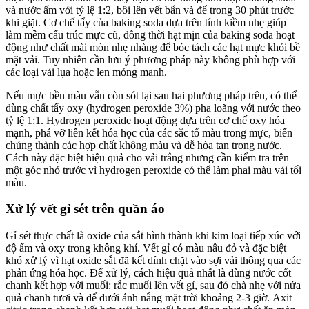
và nước ấm với tỷ lệ 1:2, bôi lên vết bẩn và để trong 30 phút trước
khi giặt. Cơ chế tẩy của baking soda dựa trên tính kiềm nhẹ giúp
làm mềm cấu trúc mực cũ, đồng thời hạt mịn của baking soda hoạt
động như chất mài mòn nhẹ nhàng để bóc tách các hạt mực khỏi bề
mặt vải. Tuy nhiên cần lưu ý phương pháp này không phù hợp với
các loại vải lụa hoặc len mỏng manh.
Nếu mực bền màu vẫn còn sót lại sau hai phương pháp trên, có thể
dùng chất tẩy oxy (hydrogen peroxide 3%) pha loãng với nước theo
tỷ lệ 1:1. Hydrogen peroxide hoạt động dựa trên cơ chế oxy hóa
mạnh, phá vỡ liên kết hóa học của các sắc tố màu trong mực, biến
chúng thành các hợp chất không màu và dễ hòa tan trong nước.
Cách này đặc biệt hiệu quả cho vải trắng nhưng cần kiểm tra trên
một góc nhỏ trước vì hydrogen peroxide có thể làm phai màu vải tối
màu.
Xử lý vết gỉ sét trên quần áo
Gỉ sét thực chất là oxide của sắt hình thành khi kim loại tiếp xúc với
độ ẩm và oxy trong không khí. Vết gỉ có màu nâu đỏ và đặc biệt
khó xử lý vì hạt oxide sắt đã kết dính chặt vào sợi vải thông qua các
phản ứng hóa học. Để xử lý, cách hiệu quả nhất là dùng nước cốt
chanh kết hợp với muối: rắc muối lên vết gỉ, sau đó chà nhẹ với nửa
quả chanh tươi và để dưới ánh nắng mặt trời khoảng 2-3 giờ. Axit