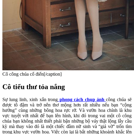
Cô công chúa cổ điển[/caption]
Cô tiểu thư tỏa nắng
Sự lung linh, xinh xắn trong
phong cách chụp ảnh
công chúa sẽ
được tô đậm và trở nên thơ mộng hơn rất nhiều nếu bạn “cộng
hưởng” cùng những bông hoa rực rỡ. Và vườn hoa chính là khu
vực tuyệt vời nhất để bạn lên hình, khi đó trong vai một cô công
chúa bạn không nhất thiết phải bận những bộ váy thật lộng lẫy cầu
kỳ mà thay vào đó là một chiếc đầm nữ sinh và “giả vờ” trốn tìm
trong khu vực vườn hoa. Việc còn lại là bắt những khoảnh khắc lên