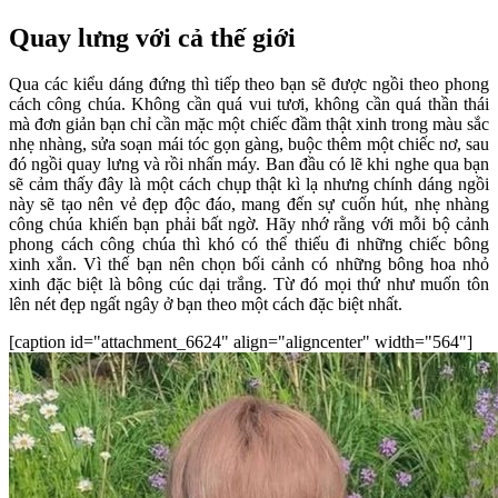
Quay lưng với cả thế giới
Qua các kiểu dáng đứng thì tiếp theo bạn sẽ được ngồi theo phong
cách công chúa. Không cần quá vui tươi, không cần quá thần thái
mà đơn giản bạn chỉ cần mặc một chiếc đầm thật xinh trong màu sắc
nhẹ nhàng, sửa soạn mái tóc gọn gàng, buộc thêm một chiếc nơ, sau
đó ngồi quay lưng và rồi nhấn máy. Ban đầu có lẽ khi nghe qua bạn
sẽ cảm thấy đây là một cách chụp thật kì lạ nhưng chính dáng ngồi
này sẽ tạo nên vẻ đẹp độc đáo, mang đến sự cuốn hút, nhẹ nhàng
công chúa khiến bạn phải bất ngờ. Hãy nhớ rằng với mỗi bộ cảnh
phong cách công chúa thì khó có thể thiếu đi những chiếc bông
xinh xắn. Vì thế bạn nên chọn bối cảnh có những bông hoa nhỏ
xinh đặc biệt là bông cúc dại trắng. Từ đó mọi thứ như muốn tôn
lên nét đẹp ngất ngây ở bạn theo một cách đặc biệt nhất.
[caption id="attachment_6624" align="aligncenter" width="564"]