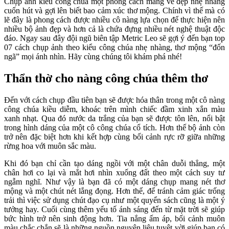
Chụp ảnh kiểu công chúa một phong cách mang vẻ đẹp nhẹ nhàng
cuốn hút và gợi lên biết bao cảm xúc thơ mộng. Chính vì thế mà có
lẽ đây là phong cách được nhiều cô nàng lựa chọn để thực hiện nên
nhiều bộ ảnh đẹp và hơn cả là chứa đựng nhiều nét nghệ thuật độc
đáo. Ngay sau đây đội ngũ biên tập Metric Leo sẽ gợi ý đến bạn top
07 cách chụp ảnh theo kiểu công chúa nhẹ nhàng, thơ mộng “đốn
ngã” mọi ánh nhìn. Hãy cùng chúng tôi khám phá nhé!
Thẩn thờ cho nàng công chúa thêm thơ
Đến với cách chụp đầu tiên bạn sẽ được hóa thân trong một cô nàng
công chúa kiều diễm, khoác trên mình chiếc đầm xinh xắn màu
xanh nhạt. Qua đó nước da trắng của bạn sẽ được tôn lên, nổi bật
trong hình dáng của một cô công chúa cổ tích. Hơn thế bộ ảnh còn
trở nên đặc biệt hơn khi kết hợp cùng bối cảnh rực rỡ giữa những
rừng hoa với muôn sắc màu.
Khi đó bạn chỉ cần tạo dáng ngồi với một chân duỗi thẳng, một
chân hơi co lại và mắt hơi nhìn xuống đất theo một cách suy tư
ngẫm nghĩ. Như vậy là bạn đã có một dáng chụp mang nét thơ
mộng và một chút nét lắng đọng. Hơn thế, để tránh cảm giác trống
trải thì việc sử dụng chút đạo cụ như một quyển sách cũng là một ý
tưởng hay. Cuối cùng thêm yếu tố ánh sáng đến từ mặt trời sẽ giúp
bức hình trở nên sinh động hơn. Tia nắng ấm áp, bối cảnh muôn
màu chắc chắn sẽ là những nguồn nguyên liệu tuyệt vời giúp bạn có