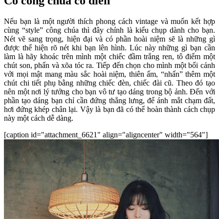
Cô công chúa cổ điển
Nếu bạn là một người thích phong cách vintage và muốn kết hợp
cùng “style” công chúa thì đây chính là kiểu chụp dành cho bạn.
Nét vẽ sang trọng, hiện đại và có phần hoài niệm sẽ là những gì
được thể hiện rõ nét khi bạn lên hình. Lúc này những gì bạn cần
làm là hãy khoác trên mình một chiếc đầm trắng ren, tô điểm một
chút son, phấn và xõa tóc ra. Tiếp đến chọn cho mình một bối cảnh
với mọi mật mang màu sắc hoài niệm, thiên ấm, “nhấn” thêm một
chút chi tiết phụ bằng những chiếc đèn, chiếc đài cũ. Theo đó tạo
nên một nơi lý tưởng cho bạn vô tư tạo dáng trong bộ ảnh. Đến với
phần tạo dáng bạn chỉ cần đứng thẳng lưng, để ánh mắt chạm đất,
hơi đứng khép chân lại. Vậy là bạn đã có thể hoàn thành cách chụp
này một cách dễ dàng.
[caption id="attachment_6621" align="aligncenter" width="564"]