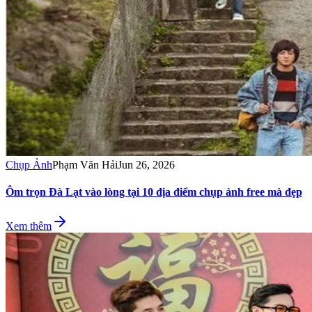
Chụp Ảnh
Phạm Văn Hải
Jun 26, 2026
Ôm trọn Đà Lạt vào lòng tại 10 địa điểm chụp ảnh free mà đẹp
Xem thêm