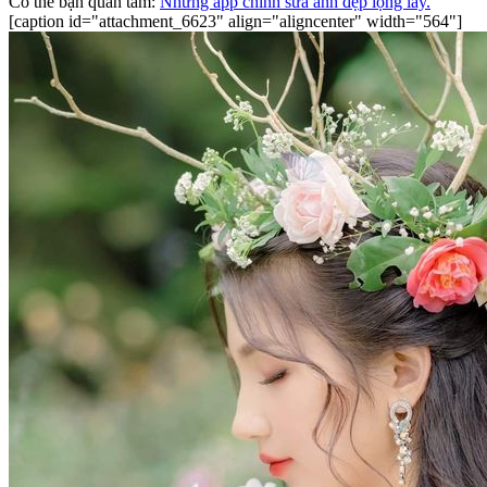
Có thể bạn quan tâm:
Những app chỉnh sửa ảnh đẹp lộng lẫy.
[caption id="attachment_6623" align="aligncenter" width="564"]