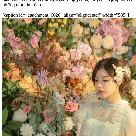
những tấm hình đẹp.
[caption id="attachment_6620" align="aligncenter" width="535"]