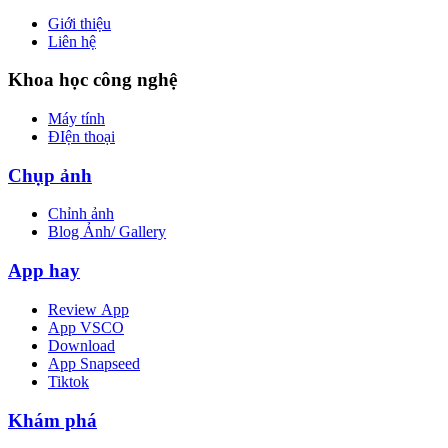
Giới thiệu
Liên hệ
Khoa học công nghệ
Máy tính
ĐIện thoại
Chụp ảnh
Chỉnh ảnh
Blog Ảnh/ Gallery
App hay
Review App
App VSCO
Download
App Snapseed
Tiktok
Khám phá