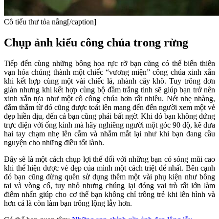
Cô tiểu thư tỏa nắng[/caption]
Chụp ảnh kiểu công chúa trong rừng
Tiếp đến cùng những bông hoa rực rỡ bạn cũng có thể biến thiên
vạn hóa chúng thành một chiếc “vương miện” công chúa xinh xắn
khi kết hợp cùng một vài chiếc lá, nhành cây khô. Tuy trông đơn
giản nhưng khi kết hợp cùng bộ đầm trắng tinh sẽ giúp bạn trở nên
xinh xắn tựa như một cô công chúa hơn rất nhiều. Nét nhẹ nhàng,
đằm thắm từ đó cũng được toát lên mang đến đến người xem một vẻ
đẹp hiền dịu, đến cả bạn cũng phải bất ngờ. Khi đó bạn không đứng
trực diện với ống kính mà hãy nghiêng người một góc 90 độ, kẽ đưa
hai tay chạm nhẹ lên cằm và nhắm mắt lại như khi bạn đang cầu
nguyện cho những điều tốt lành.
Đây sẽ là một cách chụp lợi thế đối với những bạn có sóng mũi cao
khi thể hiện được vẻ đẹp của mình một cách triệt để nhất. Bên cạnh
đó bạn cũng đừng quên sử dụng thêm một vài phụ kiện như bông
tai và vòng cổ, tuy nhỏ nhưng chúng lại đóng vai trò rất lớn làm
điểm nhấn giúp cho cơ thể bạn không chỉ trông trẻ khi lên hình và
hơn cả là còn làm bạn trông lộng lẫy hơn.