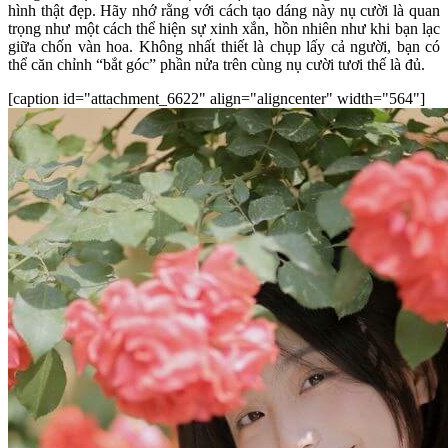
hình thật đẹp. Hãy nhớ rằng với cách tạo dáng này nụ cười là quan
trọng như một cách thể hiện sự xinh xắn, hồn nhiên như khi bạn lạc
giữa chốn vàn hoa. Không nhất thiết là chụp lấy cả người, bạn có
thể căn chỉnh “bắt góc” phần nửa trên cùng nụ cười tươi thế là đủ.
[caption id="attachment_6622" align="aligncenter" width="564"]