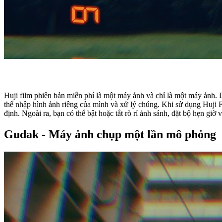
Huji film phiên bản miễn phí là một máy ảnh và chỉ là một máy ảnh.
thể nhập hình ảnh riêng của mình và xử lý chúng. Khi sử dụng Huji Film, bạn có thể điều chỉnh định dạng ngày tháng để nó đọc chính xác hoặc giả sử như hình được chụp vào năm 1998 với những cài đặt mặc
định. Ngoài ra, bạn có thể bật hoặc tắt rò rỉ ảnh sánh, đặt bộ hẹn giờ
Gudak - Máy ảnh chụp một lần mô phỏng