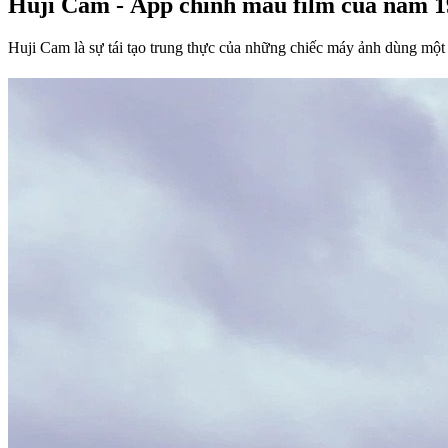
Huji Cam - App chỉnh màu film của năm 
Huji Cam là sự tái tạo trung thực của những chiếc máy ảnh dùng một 