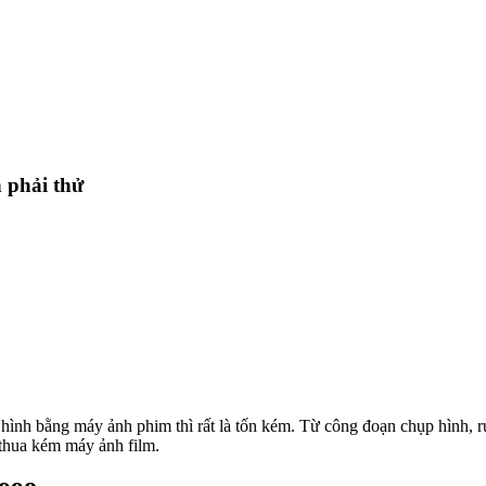
 phải thử
nh bằng máy ảnh phim thì rất là tốn kém. Từ công đoạn chụp hình, rửa
 thua kém máy ảnh film.