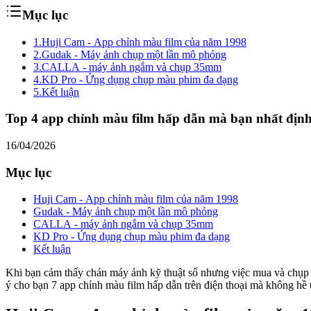
Mục lục
1.
Huji Cam - App chỉnh màu film của năm 1998
2.
Gudak - Máy ảnh chụp một lần mô phỏng
3.
CALLA - máy ảnh ngắm và chụp 35mm
4.
KD Pro - Ứng dụng chụp màu phim đa dạng
5.
Kết luận
Top 4 app chỉnh màu film hấp dẫn mà bạn nhất định
16/04/2026
Mục lục
Huji Cam - App chỉnh màu film của năm 1998
Gudak - Máy ảnh chụp một lần mô phỏng
CALLA - máy ảnh ngắm và chụp 35mm
KD Pro - Ứng dụng chụp màu phim đa dạng
Kết luận
Khi bạn cảm thấy chán máy ảnh kỹ thuật số nhưng việc mua và chụp hì
ý cho bạn 7 app chỉnh màu film hấp dẫn trên điện thoại mà không hề