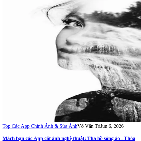
Top Các App Chỉnh Ảnh & Sửa Ảnh
Võ Văn Trí
Jun 6, 2026
Mách bạn các App cắt ảnh nghệ thuật: Tha hồ sống ảo - Thỏa