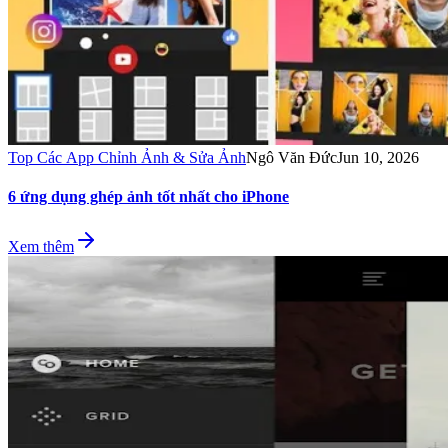
Top Các App Chỉnh Ảnh & Sửa Ảnh
Ngô Văn Đức
Jun 10, 2026
6 ứng dụng ghép ảnh tốt nhất cho iPhone
Xem thêm