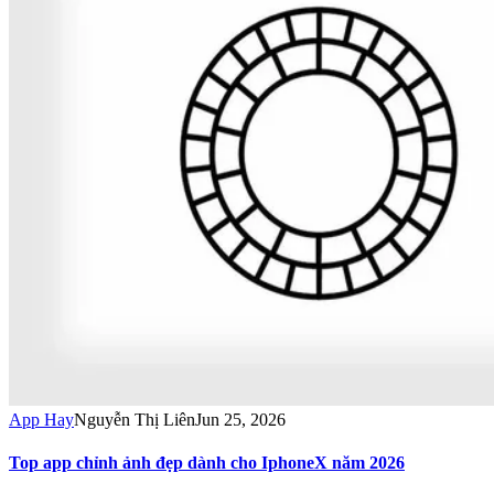
App Hay
Nguyễn Thị Liên
Jun 25, 2026
Top app chỉnh ảnh đẹp dành cho IphoneX năm 2026