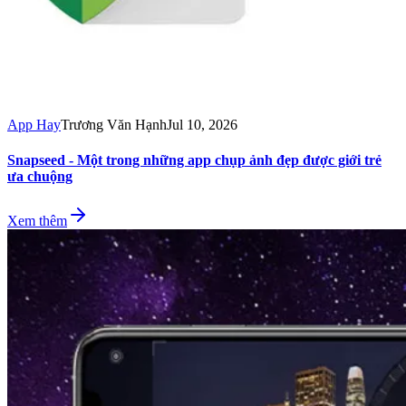
App Hay
Trương Văn Hạnh
Jul 10, 2026
Snapseed - Một trong những app chụp ảnh đẹp được giới trẻ
ưa chuộng
Xem thêm