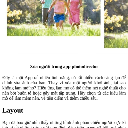
Xóa người trong app photodirector
Đây là một App rất nhiều tính năng, có rất nhiều cách sáng tạo để
chỉnh sửa ảnh của bạn. Thay vì xóa một người khỏi ảnh, tại sao
không làm mờ họ? Hiệu ứng làm mờ có thể thêm nét nghệ thuật cho
nền bớt buồn tẻ hoặc gây mất tập trung. Hãy chọn từ các kiểu làm
mờ để làm mềm nền, vẽ tiêu điểm và thêm chiều sâu.
Layout
Bạn đã bao giờ nhìn thấy những hình ảnh phản chiếu ngược cực kì
thú vị về những cảnh núi non đình đám trên mạng xã hội, mà nhìn