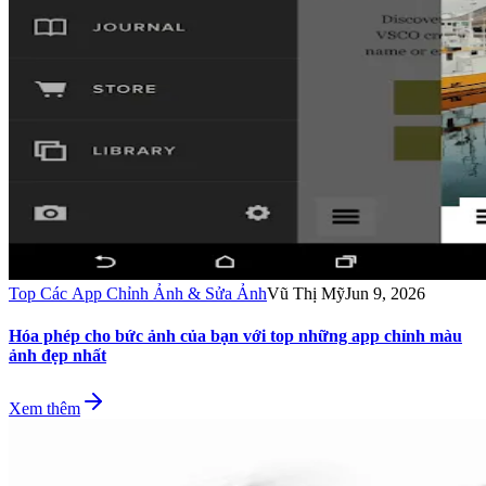
Top Các App Chỉnh Ảnh & Sửa Ảnh
Vũ Thị Mỹ
Jun 9, 2026
Hóa phép cho bức ảnh của bạn với top những app chỉnh màu
ảnh đẹp nhất
Xem thêm