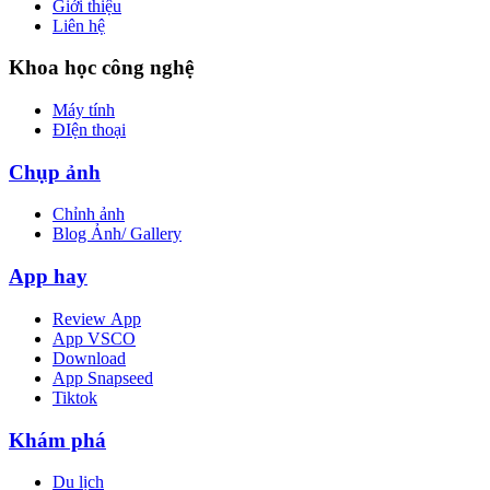
Giới thiệu
Liên hệ
Khoa học công nghệ
Máy tính
ĐIện thoại
Chụp ảnh
Chỉnh ảnh
Blog Ảnh/ Gallery
App hay
Review App
App VSCO
Download
App Snapseed
Tiktok
Khám phá
Du lịch