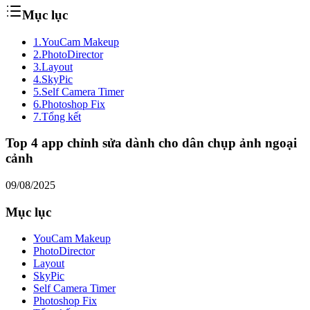
Mục lục
1.
YouCam Makeup
2.
PhotoDirector
3.
Layout
4.
SkyPic
5.
Self Camera Timer
6.
Photoshop Fix
7.
Tổng kết
Top 4 app chỉnh sửa dành cho dân chụp ảnh ngoại
cảnh
09/08/2025
Mục lục
YouCam Makeup
PhotoDirector
Layout
SkyPic
Self Camera Timer
Photoshop Fix