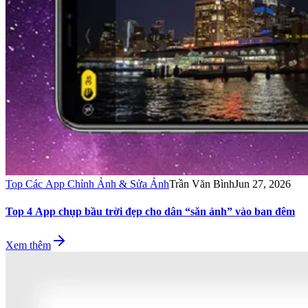
Top Các App Chỉnh Ảnh & Sửa Ảnh
Trần Văn Bình
Jun 27, 2026
Top 4 App chụp bầu trời đẹp cho dân “săn ảnh” vào ban đêm
Xem thêm