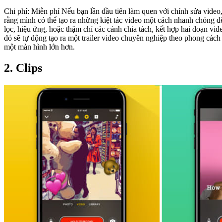
Chi phí: Miễn phí Nếu bạn lần đầu tiên làm quen với chỉnh sửa video, iMovie của Apple là một lựa chọn tốt nhất. Một trong những lý do chính cho điều này chính là hoàn toán miễn phí, bạn sẽ không thể nghĩ
rằng mình có thể tạo ra những kiệt tác video một cách nhanh chóng đến vậy. Sử dụng một giao diện kéo và thả đơn giản, bạn có thể dễ dàng ghép nối các đoạn phim với nhau, cắt độ dài, và 
lọc, hiệu ứng, hoặc thậm chí các cảnh chia tách, kết hợp hai đoạn vi
đó sẽ tự động tạo ra một trailer video chuyên nghiệp theo phong cách Hollywood. Nếu bạn có máy tính Mac, có một chức năng để chuyển clip từ điện thoại iPhone vào máy tính 
một màn hình lớn hơn.
2. Clips