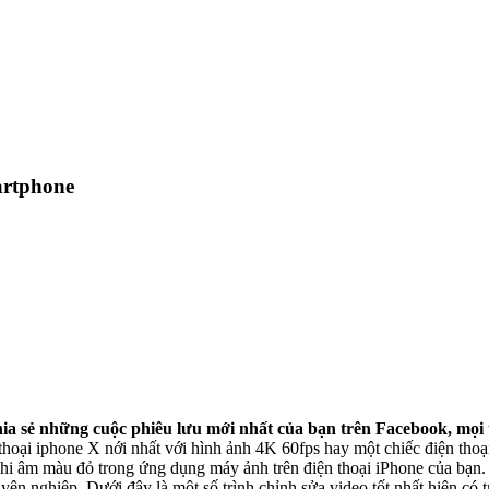
artphone
hia sẻ những cuộc phiêu lưu mới nhất của bạn trên Facebook, mọi
y ảnh trên điện thoại iPhone của bạn. Những clip này có thể được thú vị hơn nữa bằng cách chỉnh sửa v
n nghiệp. Dưới đây là một số trình chỉnh sửa video tốt nhất hiện có t