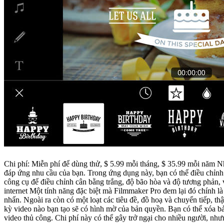
Chi phí: Miễn phí để dùng thử, $ 5.99 mỗi tháng, $ 35.99 mỗi năm Nhiều người muốn một cái gì đó kỹ thuật chuyên nghiệp hơn một chút so với iMovie hoặc Clips, các công cụ đầy đủ trong Filmmaker Pro để
đáp ứng nhu cầu của bạn. Trong ứng dụng này, bạn có thể điều chỉnh tông mà
công cụ để điều chỉnh cân bằng trắng, độ bão hòa và độ tương phản, vì vậy bạn có thể tạo những video như cách 
internet Một tính năng đặc biệt mà Filmmaker Pro đem lại đó chính là chức năng thay thế bất kỳ cảnh nào trên màn hình xanh mà bạn đã ghi lại, đặt một backgrond mới vào chế độ chụp bằng chỉ một vài cú
nhấn. Ngoài ra còn có một loạt các tiêu đề, đồ hoạ và chuyển tiếp, thậm chí là m
kỳ video nào bạn tạo sẽ có hình mờ của bản quyền. Bạn có thể xóa b
video thủ công. Chi phí này có thể gây trở ngại cho nhiề