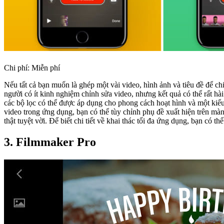
Chi phí: Miễn phí
Nếu tất cả bạn muốn là ghép một vài video, hình ảnh và tiêu đề để c
người có ít kinh nghiệm chỉnh sửa video, nhưng kết quả có thể rất hài lòng. Bạn có thể tự quay video trong ứng dụng hoặc bạn có thể chèn các clip được lưu trước đây từ điện thoại iphone của
các bộ lọc có thể được áp dụng cho phong cách hoạt hình và một kiểu khác giống như m
video trong ứng dụng, bạn có thể tùy chỉnh phụ đề xuất hiện trên màn hình cùng một lúc. Chắc chắn, bạn sẽ không thể tạo ra một bộ phim bom tấn Hollywood, nh
thật tuyệt vời. Để biết chi tiết về khai thác tối đa ứng dụng, bạn có th
3. Filmmaker Pro