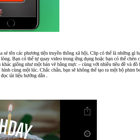
hia sẻ tên các phương tiện truyền thông xã hội, Clip có thể là những 
 bạn. Có một loạt
ột bản vẽ bằng mực – cùng với nhiều tiêu đề và đồ họa có thể được đặt vào. Một tính nă
ưng để tạo ra clip thú vị và chia sẻ nhanh thì
ể đọc tài liệu hướng dẫn .