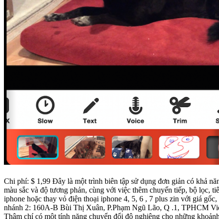
Chi phí: $ 1,99 Đây là một trình biên tập sử dụng đơn giản có khả năng mang lại những kết quả ấn tượng. Với tính năng này, bạn có thể xếp nhiều video vào dòng thời gian của ứng dụng, cắt nối, điều chỉnh
màu sắc và độ tương phản, cùng với việc thêm chuyển tiếp, bộ lọc, tiêu đề, nhạc, hiệu ứng âm thanh và thậm chí 
iphone hoặc thay vỏ điện thoại iphone 4, 5, 6 , 7 plus zin với g
nhánh 2: 160A-B Bùi Thị Xuân, P.Phạm Ngũ Lão, Q .1, TPHCM Videohop cũng có một số chế độ đặc biệt, bao gồm chuyển động trượt, phát đoạn phim ngược lại, và khả năng tạo video chuyển động dừng.
Thậm chí có một tính năng chuyển đổi độ nghiêng cho những khoảnh 