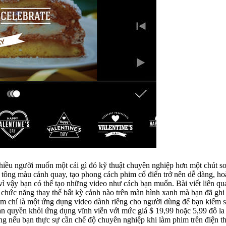
u cảnh quay, tạo phong cách phim cổ điển trở nên dễ dàng, hoặc tạo các clip 
bạn muốn. Bài viết liên quan 6 bản đồ ngoại tuyến cho điện thoại iphone không cần kết nối
ột ứng dụng video dành riêng cho người dùng để bạn kiểm soát hoàn toàn cách ghi l
ản quyền khỏi ứng dụng vĩnh viễn với mức giá $ 19,99 hoặc 5,99 đô la
u người, nhưng nếu bạn thực sự cần chế độ chuyên nghiệp khi làm phim trên 