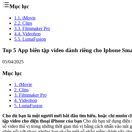
Mục lục
1.
1. iMovie
2.
2. Clips
3.
3. Filmmaker Pro
4.
4. Videohop
5.
5. LumaFusion
Top 5 App biên tập video dành riêng cho Iphone Sm
05/04/2025
Mục lục
1. iMovie
2. Clips
3. Filmmaker Pro
4. Videohop
5. LumaFusion
Cho dù bạn là một người mới bắt đầu tìm hiểu, hoặc chỉ muốn c
tập video cho điện thoại iPhone của bạn
Cho dù bạn sử dụng điện thoại iphone X nới nhất với hình ảnh 4K 60fps hay một chiếc điện thoại iPhone SE 4K 30 khung hình / giây , bạn có thể dễ dàng chụp một
số video thú vị trong những thời gian thú vị bằng cách nhấn vào nút ghi âm màu đỏ trong ứng dụng má
ghép nối với nhau; nhưng bạn sẽ cần một số phần mềm chỉnh sửa chuyê