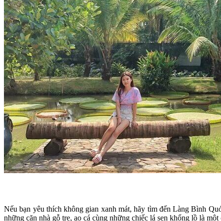
Nếu bạn yêu thích không gian xanh mát, hãy tìm đến Làng Bình Quới,
những căn nhà gỗ tre, ao cá cùng những chiếc lá sen khổng lồ là một