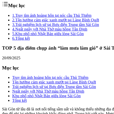
Mục lục
1.
Truy tìm ánh hoàng hôn tại nóc cầu Thủ Thiêm
2.
Tận hưởng cảm giác xanh mướt tại Làng Bình Quới
3.
Trải nghiệm lịch sử tại Bưu điện Trung tâm Sài Gòn
4.
Ngất ngây với Nhà Thờ màu hồng Tân Định
5.
Khu phố nhỏ Nhật Bản giữa lòng Sài Gòn
6.
Tổng kết
TOP 5 địa điểm chụp ảnh “làm mưa làm gió” ở Sài
20/09/2025
Mục lục
Truy tìm ánh hoàng hôn tại nóc cầu Thủ Thiêm
Tận hưởng cảm giác xanh mướt tại Làng Bình Quới
Trải nghiệm lịch sử tại Bưu điện Trung tâm Sài Gòn
Ngất ngây với Nhà Thờ màu hồng Tân Định
Khu phố nhỏ Nhật Bản giữa lòng Sài Gòn
Tổng kết
Sài Gòn từ lâu đã là nơi nổi tiếng sầm uất và không thiếu những đ
đẹp để ghi lại những khoảnh khắc đáng nhớ. Trong bài viết này, Metr