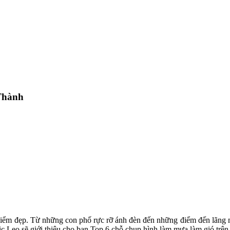
 Thành
ịa điểm đẹp. Từ những con phố rực rỡ ánh đèn đến những điểm đến lãn
ic Leo sẽ giới thiệu cho bạn Top 6 chỗ chụp hình làm mưa làm gió trên