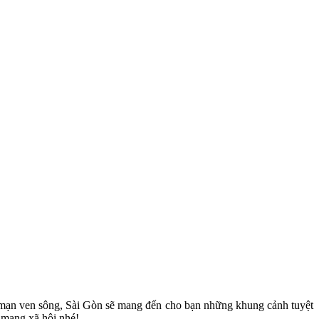
g mạn ven sông, Sài Gòn sẽ mang đến cho bạn những khung cảnh tuyệt
 mạng xã hội nhé!