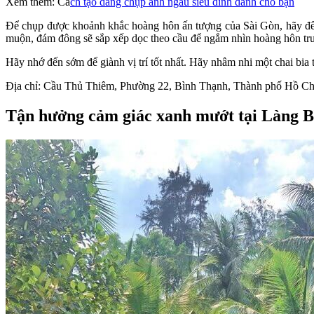
Xem thêm: Cá
ch tạo dáng chụp ảnh ngầu siêu đỉnh dành cho bạn
Để chụp được khoảnh khắc hoàng hôn ấn tượng của Sài Gòn, hãy đế
muộn, đám đông sẽ sắp xếp dọc theo cầu để ngắm nhìn hoàng hôn tr
Hãy nhớ đến sớm để giành vị trí tốt nhất. Hãy nhâm nhi một chai bia
Địa chỉ: Cầu Thủ Thiêm, Phường 22, Bình Thạnh, Thành phố Hồ C
Tận hưởng cảm giác xanh mướt tại Làng 