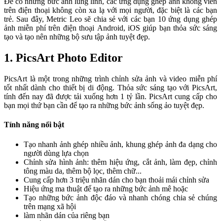
Để có những bức ảnh lung linh, các ứng dụng ghép ảnh không viền
trên điện thoại không còn xa lạ với mọi người, đặc biệt là các bạn
trẻ. Sau đây, Metric Leo sẽ chia sẻ với các bạn 10 ứng dụng ghép
ảnh miễn phí trên điện thoại Android, iOS giúp bạn thỏa sức sáng
tạo và tạo nên những bộ sưu tập ảnh tuyệt đẹp.
1. PicsArt Photo Editor
PicsArt là một trong những trình chỉnh sửa ảnh và video miễn phí
tốt nhất dành cho thiết bị di động. Thỏa sức sáng tạo với PicsArt,
tính đến nay đã được tải xuống hơn 1 tỷ lần. PicsArt cung cấp cho
bạn mọi thứ bạn cần để tạo ra những bức ảnh sống ảo tuyệt đẹp.
Tính năng nổi bật
Tạo nhanh ảnh ghép nhiều ảnh, khung ghép ảnh đa dạng cho
người dùng lựa chọn
Chỉnh sửa hình ảnh: thêm hiệu ứng, cắt ảnh, làm đẹp, chỉnh
tông màu da, thêm bộ lọc, thêm chữ...
Cung cấp hơn 3 triệu nhãn dán cho bạn thoải mái chỉnh sửa
Hiệu ứng ma thuật để tạo ra những bức ảnh mê hoặc
Tạo những bức ảnh độc đáo và nhanh chóng chia sẻ chúng
trên mạng xã hội
làm nhãn dán của riêng bạn