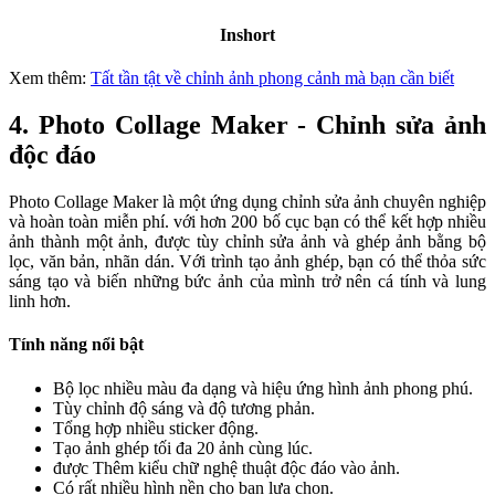
Inshort
Xem thêm:
Tất tần tật về chỉnh ảnh phong cảnh mà bạn cần biết
4. Photo Collage Maker - Chỉnh sửa ảnh
độc đáo
Photo Collage Maker là một ứng dụng chỉnh sửa ảnh chuyên nghiệp
và hoàn toàn miễn phí. với hơn 200 bố cục bạn có thể kết hợp nhiều
ảnh thành một ảnh, được tùy chỉnh sửa ảnh và ghép ảnh bằng bộ
lọc, văn bản, nhãn dán. Với trình tạo ảnh ghép, bạn có thể thỏa sức
sáng tạo và biến những bức ảnh của mình trở nên cá tính và lung
linh hơn.
Tính năng nổi bật
Bộ lọc nhiều màu đa dạng và hiệu ứng hình ảnh phong phú.
Tùy chỉnh độ sáng và độ tương phản.
Tổng hợp nhiều sticker động.
Tạo ảnh ghép tối đa 20 ảnh cùng lúc.
được Thêm kiểu chữ nghệ thuật độc đáo vào ảnh.
Có rất nhiều hình nền cho bạn lựa chọn.