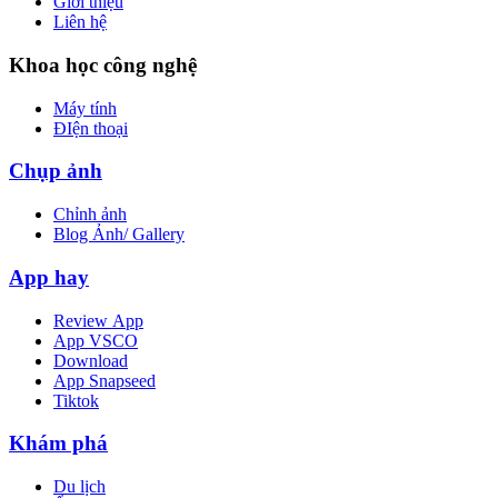
Giới thiệu
Liên hệ
Khoa học công nghệ
Máy tính
ĐIện thoại
Chụp ảnh
Chỉnh ảnh
Blog Ảnh/ Gallery
App hay
Review App
App VSCO
Download
App Snapseed
Tiktok
Khám phá
Du lịch