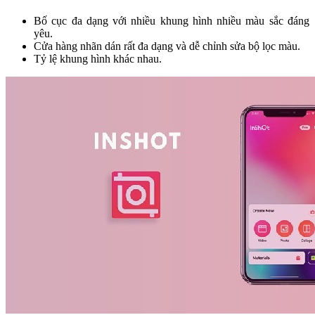
Bố cục đa dạng với nhiều khung hình nhiều màu sắc đáng
yêu.
Cửa hàng nhãn dán rất đa dạng và dễ chỉnh sửa bộ lọc màu.
Tỷ lệ khung hình khác nhau.