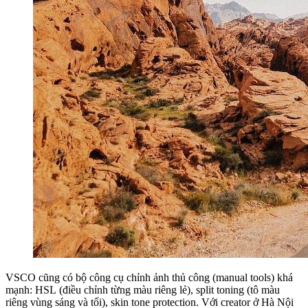
VSCO cũng có bộ công cụ chỉnh ảnh thủ công (manual tools) khá
mạnh: HSL (điều chỉnh từng màu riêng lẻ), split toning (tô màu
riêng vùng sáng và tối), skin tone protection. Với creator ở Hà Nội