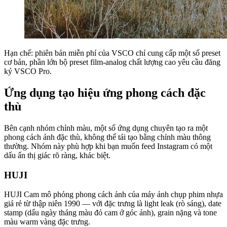
Hạn chế: phiên bản miễn phí của VSCO chỉ cung cấp một số preset
cơ bản, phần lớn bộ preset film-analog chất lượng cao yêu cầu đăng
ký VSCO Pro.
Ứng dụng tạo hiệu ứng phong cách đặc
thù
Bên cạnh nhóm chỉnh màu, một số ứng dụng chuyên tạo ra một
phong cách ảnh đặc thù, không thể tái tạo bằng chỉnh màu thông
thường. Nhóm này phù hợp khi bạn muốn feed Instagram có một
dấu ấn thị giác rõ ràng, khác biệt.
HUJI
HUJI Cam mô phỏng phong cách ảnh của máy ảnh chụp phim nhựa
giá rẻ từ thập niên 1990 — với đặc trưng là light leak (rò sáng), date
stamp (dấu ngày tháng màu đỏ cam ở góc ảnh), grain nặng và tone
màu warm vàng đặc trưng.