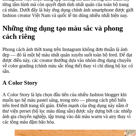
từng tấm hình mà còn quyết định tính nhất quán của toàn bộ trang
cá nhân. Dưới đây là bảy ứng dụng chỉnh ảnh smartphone được giới
fashion creator Việt Nam và quốc tế tin dùng nhiều nhất hiện nay.
Những ứng dụng tạo màu sắc và phong
cách riêng
Phong cách ảnh thời trang trên Instagram không đơn thuần là ảnh
đẹp — đó là một hệ màu nhất quán xuyên suốt toàn bộ feed. Để đạt
được điều này, các creator thường dựa vào nhóm ứng dụng chuyên
về color grading (chỉnh màu sắc tổng thể) thay vì chỉ dùng bộ lọc có
sẵn.
A Color Story
A Color Story là lựa chọn đầu tiên của nhiều fashion blogger khi
muốn tạo hệ màu pastel sáng, trong trẻo — phong cách phổ biến
trên feed thời trang tối giản. Điểm mạnh của ứng dụng này nằm ở
thư viện preset (bộ lọc màu dùng sẵn) được xây dựng bởi các nhiếp
ảnh gia chuyên nghiệp, tập trung vào dải màu warm và airy thay vì
các tông màu đậm bão hòa.