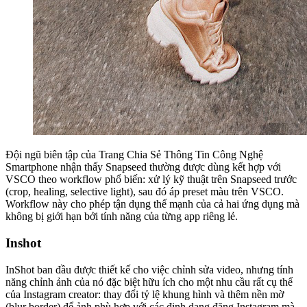
Đội ngũ biên tập của Trang Chia Sẻ Thông Tin Công Nghệ
Smartphone nhận thấy Snapseed thường được dùng kết hợp với
VSCO theo workflow phổ biến: xử lý kỹ thuật trên Snapseed trước
(crop, healing, selective light), sau đó áp preset màu trên VSCO.
Workflow này cho phép tận dụng thế mạnh của cả hai ứng dụng mà
không bị giới hạn bởi tính năng của từng app riêng lẻ.
Inshot
InShot ban đầu được thiết kế cho việc chỉnh sửa video, nhưng tính
năng chỉnh ảnh của nó đặc biệt hữu ích cho một nhu cầu rất cụ thể
của Instagram creator: thay đổi tỷ lệ khung hình và thêm nền mờ
(blur border) để ảnh phù hợp với các định dạng đăng Instagram mà