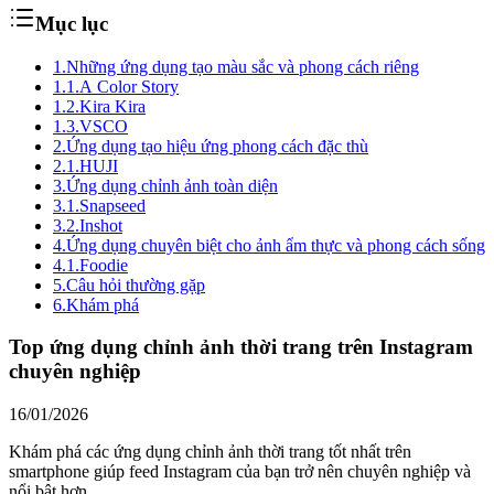
Mục lục
1.
Những ứng dụng tạo màu sắc và phong cách riêng
1.1.
A Color Story
1.2.
Kira Kira
1.3.
VSCO
2.
Ứng dụng tạo hiệu ứng phong cách đặc thù
2.1.
HUJI
3.
Ứng dụng chỉnh ảnh toàn diện
3.1.
Snapseed
3.2.
Inshot
4.
Ứng dụng chuyên biệt cho ảnh ẩm thực và phong cách sống
4.1.
Foodie
5.
Câu hỏi thường gặp
6.
Khám phá
Top ứng dụng chỉnh ảnh thời trang trên Instagram
chuyên nghiệp
16/01/2026
Khám phá các ứng dụng chỉnh ảnh thời trang tốt nhất trên
smartphone giúp feed Instagram của bạn trở nên chuyên nghiệp và
nổi bật hơn.