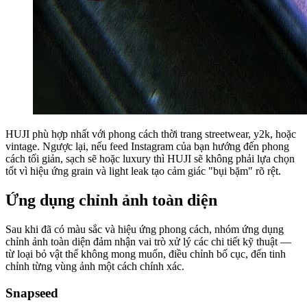
HUJI phù hợp nhất với phong cách thời trang streetwear, y2k, hoặc
vintage. Ngược lại, nếu feed Instagram của bạn hướng đến phong
cách tối giản, sạch sẽ hoặc luxury thì HUJI sẽ không phải lựa chọn
tốt vì hiệu ứng grain và light leak tạo cảm giác "bụi bặm" rõ rệt.
Ứng dụng chỉnh ảnh toàn diện
Sau khi đã có màu sắc và hiệu ứng phong cách, nhóm ứng dụng
chỉnh ảnh toàn diện đảm nhận vai trò xử lý các chi tiết kỹ thuật —
từ loại bỏ vật thể không mong muốn, điều chỉnh bố cục, đến tinh
chỉnh từng vùng ảnh một cách chính xác.
Snapseed