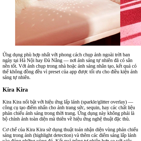
Ứng dụng phù hợp nhất với phong cách chụp ảnh ngoài trời ban
ngày tại Hà Nội hay Đà Nẵng — nơi ánh sáng tự nhiên đã có sẵn
nền tốt. Với ảnh chụp trong nhà hoặc ánh sáng nhân tạo, kết quả có
thể không đồng đều vì preset của app được tối ưu cho điều kiện ánh
sáng tự nhiên.
Kira Kira
Kira Kira nổi bật với hiệu ứng lấp lánh (sparkle/glitter overlay) —
công cụ tạo điểm nhấn cho ảnh trang sức, sequin, hay các chất liệu
phản chiếu ánh sáng trong thời trang. Ứng dụng này không phải là
bộ chỉnh ảnh toàn diện mà thiên về hiệu ứng nghệ thuật đặc thù.
Cơ chế của Kira Kira sử dụng thuật toán nhận diện vùng phản chiếu
sáng trong ảnh (highlight detection) và thêm các điểm sáng lấp lánh
vào đúng những vùng đó. Kết quả trông tự nhiên hơn so với việc