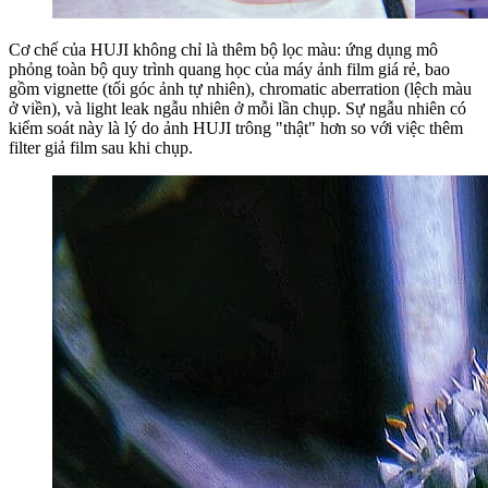
Cơ chế của HUJI không chỉ là thêm bộ lọc màu: ứng dụng mô
phỏng toàn bộ quy trình quang học của máy ảnh film giá rẻ, bao
gồm vignette (tối góc ảnh tự nhiên), chromatic aberration (lệch màu
ở viền), và light leak ngẫu nhiên ở mỗi lần chụp. Sự ngẫu nhiên có
kiểm soát này là lý do ảnh HUJI trông "thật" hơn so với việc thêm
filter giả film sau khi chụp.