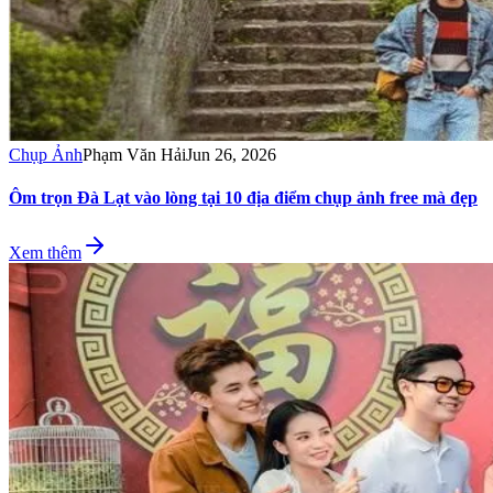
Chụp Ảnh
Phạm Văn Hải
Jun 26, 2026
Ôm trọn Đà Lạt vào lòng tại 10 địa điểm chụp ảnh free mà đẹp
Xem thêm