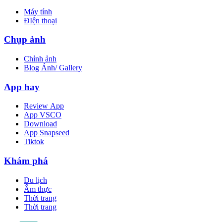
Máy tính
ĐIện thoại
Chụp ảnh
Chỉnh ảnh
Blog Ảnh/ Gallery
App hay
Review App
App VSCO
Download
App Snapseed
Tiktok
Khám phá
Du lịch
Ẩm thực
Thời trang
Thời trang