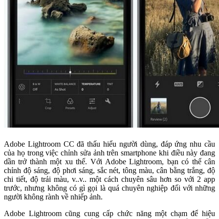
Adobe Lightroom CC đã thấu hiểu người dùng, đáp ứng nhu cầu
của họ trong việc chỉnh sửa ảnh trên smartphone khi điều này đang
dần trở thành một xu thế. Với Adobe Lightroom, bạn có thể cân
chỉnh độ sáng, độ phơi sáng, sắc nét, tông màu, cân bằng trắng, độ
chi tiết, độ trải màu, v..v.. một cách chuyên sâu hơn so với 2 app
trước, nhưng không có gì gọi là quá chuyên nghiệp đối với những
người không rành về nhiếp ảnh.
Adobe Lightroom cũng cung cấp chức năng một chạm để hiệu