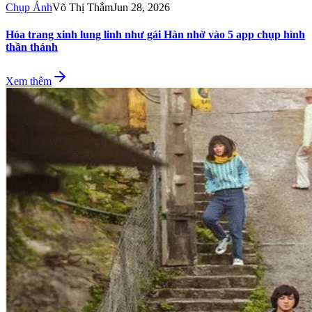
Chụp Ảnh
Võ Thị Thắm
Jun 28, 2026
Hóa trang xinh lung linh như gái Hàn nhờ vào 5 app chụp hình
thần thánh
Xem thêm