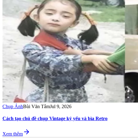
Chụp Ảnh
Bùi Văn Tâm
Jul 9, 2026
Cách tạo chủ đề chụp Vintage kỷ yếu và bìa Retro
Xem thêm