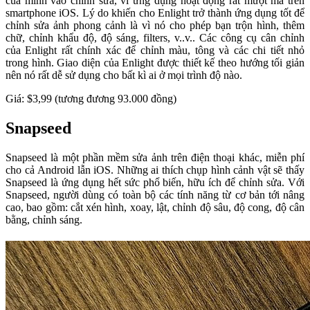
của mình vào chỉnh sửa, vì ứng dụng hoạt động rất mượt mà trên
smartphone iOS. Lý do khiến cho Enlight trở thành ứng dụng tốt để
chỉnh sửa ảnh phong cảnh là vì nó cho phép bạn trộn hình, thêm
chữ, chỉnh khẩu độ, độ sáng, filters, v..v.. Các công cụ cân chỉnh
của Enlight rất chính xác để chỉnh màu, tông và các chi tiết nhỏ
trong hình. Giao diện của Enlight được thiết kế theo hướng tối giản
nên nó rất dễ sử dụng cho bất kì ai ở mọi trình độ nào.
Giá: $3,99 (tương đương 93.000 đồng)
Snapseed
Snapseed là một phần mềm sửa ảnh trên điện thoại khác, miễn phí
cho cả Android lẫn iOS. Những ai thích chụp hình cảnh vật sẽ thấy
Snapseed là ứng dụng hết sức phổ biến, hữu ích để chỉnh sửa. Với
Snapseed, người dùng có toàn bộ các tính năng từ cơ bản tới nâng
cao, bao gồm: cắt xén hình, xoay, lật, chỉnh độ sâu, độ cong, độ cân
bằng, chỉnh sáng.