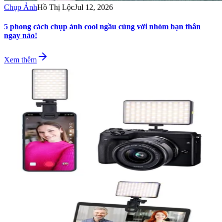
Chụp Ảnh
Hồ Thị Lộc
Jul 12, 2026
5 phong cách chụp ảnh cool ngầu cùng với nhóm bạn thân
ngay nào!
Xem thêm