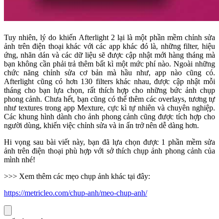
Tuy nhiên, lý do khiến Afterlight 2 lại là một phần mềm chỉnh sửa
ảnh trên điện thoại khác với các app khác đó là, những filter, hiệu
ứng, nhãn dán và các dữ liệu sẽ được cập nhật mới hàng tháng mà
bạn không cần phải trả thêm bất kì một mức phí nào. Ngoài những
chức năng chỉnh sửa cơ bản mà hầu như, app nào cũng có.
Afterlight cũng có hơn 130 filters khác nhau, được cập nhật mỗi
tháng cho bạn lựa chọn, rất thích hợp cho những bức ảnh chụp
phong cảnh. Chưa hết, bạn cũng có thể thêm các overlays, tương tự
như textures trong app Mexture, cực kì tự nhiên và chuyên nghiệp.
Các khung hình dành cho ảnh phong cảnh cũng được tích hợp cho
người dùng, khiến việc chỉnh sửa và in ấn trở nên dễ dàng hơn.
Hi vọng sau bài viết này, bạn đã lựa chọn được 1 phần mềm sửa
ảnh trên điện thoại phù hợp với sở thích chụp ảnh phong cảnh của
mình nhé!
>>> Xem thêm các mẹo chụp ảnh khác tại đây:
https://metricleo.com/chup-anh/meo-chup-anh/