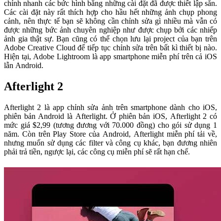
chỉnh nhanh các bức hình bằng những cài đặt đã được thiết lập sẵn.
Các cài đặt này rất thích hợp cho hầu hết những ảnh chụp phong
cảnh, nên thực tế bạn sẽ không cần chỉnh sửa gì nhiều mà vẫn có
được những bức ảnh chuyên nghiệp như được chụp bởi các nhiếp
ảnh gia thật sự. Bạn cũng có thể chọn lưu lại project của bạn trên
Adobe Creative Cloud để tiếp tục chỉnh sửa trên bất kì thiết bị nào.
Hiện tại, Adobe Lightroom là app smartphone miễn phí trên cả iOS
lẫn Android.
Afterlight 2
Afterlight 2 là app chỉnh sửa ảnh trên smartphone dành cho iOS,
phiên bản Android là Afterlight. Ở phiên bản iOS, Afterlight 2 có
mức giá $2,99 (tương đương với 70.000 đồng) cho gói sử dụng 1
năm. Còn trên Play Store của Android, Afterlight miễn phí tải về,
nhưng muốn sử dụng các filter và công cụ khác, bạn đương nhiên
phải trả tiền, ngược lại, các công cụ miễn phí sẽ rất hạn chế.