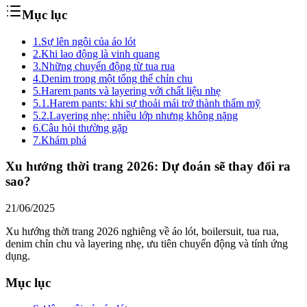
Mục lục
1.
Sự lên ngôi của áo lót
2.
Khi lao động là vinh quang
3.
Những chuyển động từ tua rua
4.
Denim trong một tổng thể chỉn chu
5.
Harem pants và layering với chất liệu nhẹ
5.1.
Harem pants: khi sự thoải mái trở thành thẩm mỹ
5.2.
Layering nhẹ: nhiều lớp nhưng không nặng
6.
Câu hỏi thường gặp
7.
Khám phá
Xu hướng thời trang 2026: Dự đoán sẽ thay đổi ra
sao?
21/06/2025
Xu hướng thời trang 2026 nghiêng về áo lót, boilersuit, tua rua,
denim chỉn chu và layering nhẹ, ưu tiên chuyển động và tính ứng
dụng.
Mục lục