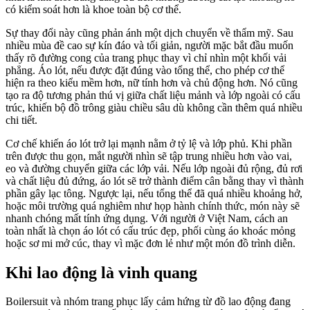
có kiểm soát hơn là khoe toàn bộ cơ thể.
Sự thay đổi này cũng phản ánh một dịch chuyển về thẩm mỹ. Sau
nhiều mùa đề cao sự kín đáo và tối giản, người mặc bắt đầu muốn
thấy rõ đường cong của trang phục thay vì chỉ nhìn một khối vải
phẳng. Áo lót, nếu được đặt đúng vào tổng thể, cho phép cơ thể
hiện ra theo kiểu mềm hơn, nữ tính hơn và chủ động hơn. Nó cũng
tạo ra độ tương phản thú vị giữa chất liệu mảnh và lớp ngoài có cấu
trúc, khiến bộ đồ trông giàu chiều sâu dù không cần thêm quá nhiều
chi tiết.
Cơ chế khiến áo lót trở lại mạnh nằm ở tỷ lệ và lớp phủ. Khi phần
trên được thu gọn, mắt người nhìn sẽ tập trung nhiều hơn vào vai,
eo và đường chuyển giữa các lớp vải. Nếu lớp ngoài đủ rộng, đủ rơi
và chất liệu đủ đứng, áo lót sẽ trở thành điểm cân bằng thay vì thành
phần gây lạc tông. Ngược lại, nếu tổng thể đã quá nhiều khoảng hở,
hoặc môi trường quá nghiêm như họp hành chính thức, món này sẽ
nhanh chóng mất tính ứng dụng. Với người ở Việt Nam, cách an
toàn nhất là chọn áo lót có cấu trúc đẹp, phối cùng áo khoác mỏng
hoặc sơ mi mở cúc, thay vì mặc đơn lẻ như một món đồ trình diễn.
Khi lao động là vinh quang
Boilersuit và nhóm trang phục lấy cảm hứng từ đồ lao động đang