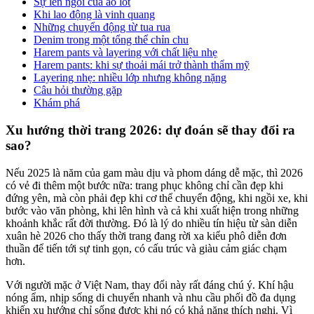
Sự lên ngôi của áo lót
Khi lao động là vinh quang
Những chuyển động từ tua rua
Denim trong một tổng thể chỉn chu
Harem pants và layering với chất liệu nhẹ
Harem pants: khi sự thoải mái trở thành thẩm mỹ
Layering nhẹ: nhiều lớp nhưng không nặng
Câu hỏi thường gặp
Khám phá
Xu hướng thời trang 2026: dự đoán sẽ thay đổi ra
sao?
Nếu 2025 là năm của gam màu dịu và phom dáng dễ mặc, thì 2026
có vẻ đi thêm một bước nữa: trang phục không chỉ cần đẹp khi
đứng yên, mà còn phải đẹp khi cơ thể chuyển động, khi ngồi xe, khi
bước vào văn phòng, khi lên hình và cả khi xuất hiện trong những
khoảnh khắc rất đời thường. Đó là lý do nhiều tín hiệu từ sàn diễn
xuân hè 2026 cho thấy thời trang đang rời xa kiểu phô diễn đơn
thuần để tiến tới sự tinh gọn, có cấu trúc và giàu cảm giác chạm
hơn.
Với người mặc ở Việt Nam, thay đổi này rất đáng chú ý. Khí hậu
nóng ẩm, nhịp sống di chuyển nhanh và nhu cầu phối đồ đa dụng
khiến xu hướng chỉ sống được khi nó có khả năng thích nghi. Vì