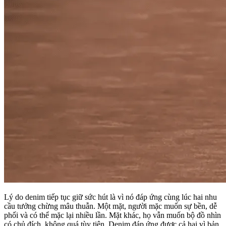
Lý do denim tiếp tục giữ sức hút là vì nó đáp ứng cùng lúc hai nhu
cầu tưởng chừng mâu thuẫn. Một mặt, người mặc muốn sự bền, dễ
phối và có thể mặc lại nhiều lần. Mặt khác, họ vẫn muốn bộ đồ nhìn
có chủ đích, không quá tùy tiện. Denim đáp ứng được cả hai vì bản