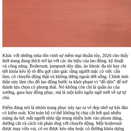
Khác với những mùa tôn vinh sự mềm mại thuần túy, 2026 cho thấy
thời trang đang thích trở lại với các tín hiệu của lao động, kỹ thuật
và công năng. Boilersuit, jumpsuit dày dặn, áo khoác đa túi hay chi
tiết khóa kéo lộ rõ đều gợi cảm giác rằng người mặc có việc cần
làm, có chuyển động thật và không đứng ngoài đời sống. Chính tinh
thần này làm cho đồ lao động bước ra khỏi phạm vi “đồ tiện” để trở
thành lựa chọn có phong thái. Nó không còn chỉ là quần áo của
xưởng, gara hay đồng phục, mà là một kiểu ngôn ngữ mới về sự tự
chủ.
Điểm đáng nói là nhóm trang phục này tạo ra vẻ đẹp nhờ sự kín đáo
có kiểm soát. Khi toàn bộ cơ thể không bị chia cắt bởi quá nhiều
mảng da hở, mắt người nhìn tập trung nhiều hơn vào phom dáng,
đường cắt và cách vải phản ứng với chuyển động. Một boilersuit
được may vừa vai, có eo được kéo nhẹ hoặc có đường khóa dựng