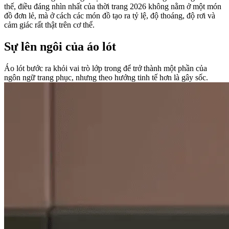
thế, điều đáng nhìn nhất của thời trang 2026 không nằm ở một món
đồ đơn lẻ, mà ở cách các món đồ tạo ra tỷ lệ, độ thoáng, độ rơi và
cảm giác rất thật trên cơ thể.
Sự lên ngôi của áo lót
Áo lót bước ra khỏi vai trò lớp trong để trở thành một phần của
ngôn ngữ trang phục, nhưng theo hướng tinh tế hơn là gây sốc.