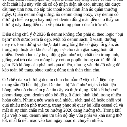
chất chất liệu này vốn đã có độ nhận diện rất cao, nhưng khi được
cắt may tinh hơn, nó lập tức thoát khỏi hình ảnh áo quần thường
ngày. Quần denim ống đứng, áo denim dáng boxy, váy denim có
đường chiết eo gọn hay một set denim đồng màu đều cho thấy xu
hướng này đang tiến dần về phía trang phục có cấu trúc rõ.
Điều đáng chú ý ở 2026 là denim không còn phải đi theo logic “bụi
bặm” mới được xem là đẹp. Một bộ denim sạch, ít wash, đường
may rõ, form đứng và được đặt trong tổng thể có giày tối giản, áo
trong mịn hoặc áo khoác cắt gọn sẽ cho cảm giác sang hơn rất
nhiều. Denim lúc này hoạt động gần như một chất nền trung tính,
giống vai trò của len mỏng hay cotton poplin trong các tủ đồ tối
giản. Nó không cần phải nói quá nhiều, nhưng vẫn đủ độ nặng để
kéo toàn bộ trang phục xuống đúng tinh thần chỉn chu.
Cơ chế của xu hướng denim chỉn chu nằm ở việc chất liệu này
mang sẵn độ bền thị giác. Denim ít bị “ảo” như một số chất liệu
bóng, nên nó cho cảm giác tin cậy và thực dụng. Khi kết hợp với
phom dáng gọn, denim giúp bộ đồ giữ được hình khối trong nhiều
hoàn cảnh. Nhưng nếu wash quá nhiều, rách quá đà hoặc phối với
quá nhiều món phô trương, trang phục sẽ quay lại kiểu casual cũ và
mất đi sự chín chắn mà xu hướng 2026 đang hướng tới. Trong khí
hậu Việt Nam, denim nên ưu tiên độ dày vừa phải và khả năng thở
tốt, nhất là nếu mặc vào ban ngày hoặc di chuyển nhiều.