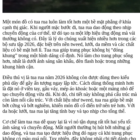
Một món đồ có tua rua luôn làm tốt hơn một bề mặt phẳng ở khía
cạnh thị giác. Khi người mặc bước đi, tua rua dao động theo nhịp
chuyển động của cơ thể, từ đó tạo ra một lớp hiệu ứng động mà vải
thường không có. Đây là lý do chúng xuất hiện nhiều hơn trong các
bộ sưu tập 2026, đặc biệt trên nền tweed, lưới, da mềm và các chất
liệu có bề mặt hơi lì. Tua rua giúp trang phục không bị “đóng
khung” trong một hình dáng cố định. Nó làm cho trang phục sống
hơn, nhất là dưới ánh sáng sân khấu, đèn flash hoặc trong những
khung hình cận.
Điều thú vị là tua rua năm 2026 không còn được dùng theo kiểu
phủ dày để gây ấn tượng ngay lập tức. Cách dùng thông minh hơn
là đặt nó ở viền tay, gấu váy, mép áo khoác hoặc một mảng nhỏ để
tạo chuyển động vừa đủ. Khi đó, chi tiết này không phá cấu trúc mà
còn làm nổi cấu trúc. Với chất liệu như tweed, tua rua giúp bề mặt
bớt cứng và bớt nghiêm, khiến món đồ cổ điển trở nên trẻ hơn. Với
da hoặc lưới, tua rua lại tăng tính bay và tạo nhịp cho tổng thể.
Cơ chế làm tua rua dễ quay lại là vì nó tận dụng rất tốt hai yếu tố:
ánh sáng và chuyển động. Mắt người thường bị hút bởi những gì
dao động, và tua rua tạo được hiệu ứng đó ngay cả khi trang phục
không có màu quá nổi. Tuy nhiên, đây không phải chi tiết dành cho