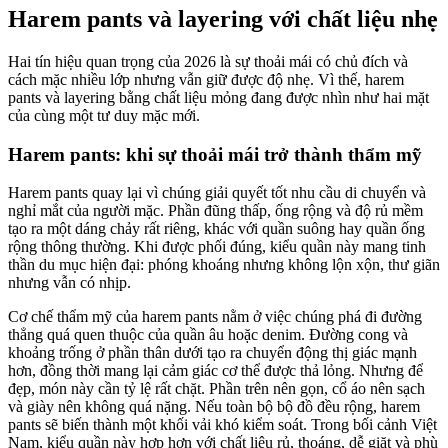
Harem pants và layering với chất liệu nhẹ
Hai tín hiệu quan trọng của 2026 là sự thoải mái có chủ đích và
cách mặc nhiều lớp nhưng vẫn giữ được độ nhẹ. Vì thế, harem
pants và layering bằng chất liệu mỏng đang được nhìn như hai mặt
của cùng một tư duy mặc mới.
Harem pants: khi sự thoải mái trở thành thẩm mỹ
Harem pants quay lại vì chúng giải quyết tốt nhu cầu di chuyển và
nghỉ mắt của người mặc. Phần đũng thấp, ống rộng và độ rủ mềm
tạo ra một dáng chảy rất riêng, khác với quần suông hay quần ống
rộng thông thường. Khi được phối đúng, kiểu quần này mang tinh
thần du mục hiện đại: phóng khoáng nhưng không lộn xộn, thư giãn
nhưng vẫn có nhịp.
Cơ chế thẩm mỹ của harem pants nằm ở việc chúng phá đi đường
thẳng quá quen thuộc của quần âu hoặc denim. Đường cong và
khoảng trống ở phần thân dưới tạo ra chuyển động thị giác mạnh
hơn, đồng thời mang lại cảm giác cơ thể được thả lỏng. Nhưng để
đẹp, món này cần tỷ lệ rất chặt. Phần trên nên gọn, cổ áo nên sạch
và giày nên không quá nặng. Nếu toàn bộ bộ đồ đều rộng, harem
pants sẽ biến thành một khối vải khó kiểm soát. Trong bối cảnh Việt
Nam, kiểu quần này hợp hơn với chất liệu rủ, thoáng, dễ giặt và phù