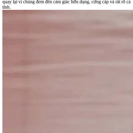
quay lại vì chúng đem đến cảm giác hữu dụng, cứng cáp và rất rõ cá
tính.