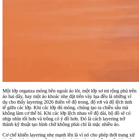
Một lớp organza mỏng bên ngoài áo lót, một lớp sơ mi rộng phủ trên
áo hai dây, hay một áo khoác nhẹ đặt trên váy lụa đều là những ví
dụ cho thấy layering 2026 thiên về độ trong, độ rơi và độ lệch tinh
tế giữa các lớp. Khi các lớp đủ mỏng, chúng tạo ra chiều sâu mà
không làm cơ thể bí. Khi các lớp lệch nhau về độ dài, bộ đồ sẽ có
nhịp nhìn tốt hơn và trông có ý đồ hơn. Đó là cách layering trở
thành kỹ thuật tạo hình chứ không phải chỉ là mặc nhiều áo.
Cơ chế khiến layering nhẹ mạnh lên là vì nó cho phép thời trang xử