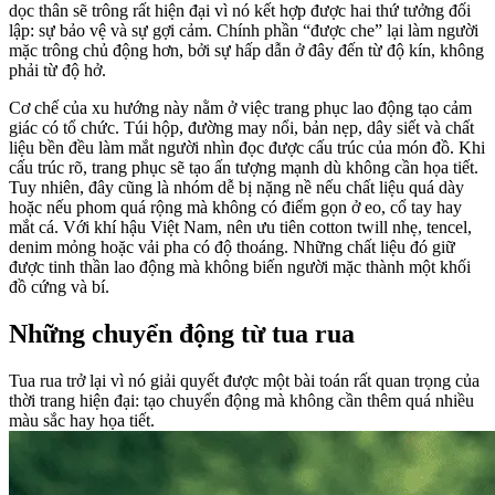
dọc thân sẽ trông rất hiện đại vì nó kết hợp được hai thứ tưởng đối
lập: sự bảo vệ và sự gợi cảm. Chính phần “được che” lại làm người
mặc trông chủ động hơn, bởi sự hấp dẫn ở đây đến từ độ kín, không
phải từ độ hở.
Cơ chế của xu hướng này nằm ở việc trang phục lao động tạo cảm
giác có tổ chức. Túi hộp, đường may nổi, bản nẹp, dây siết và chất
liệu bền đều làm mắt người nhìn đọc được cấu trúc của món đồ. Khi
cấu trúc rõ, trang phục sẽ tạo ấn tượng mạnh dù không cần họa tiết.
Tuy nhiên, đây cũng là nhóm dễ bị nặng nề nếu chất liệu quá dày
hoặc nếu phom quá rộng mà không có điểm gọn ở eo, cổ tay hay
mắt cá. Với khí hậu Việt Nam, nên ưu tiên cotton twill nhẹ, tencel,
denim mỏng hoặc vải pha có độ thoáng. Những chất liệu đó giữ
được tinh thần lao động mà không biến người mặc thành một khối
đồ cứng và bí.
Những chuyển động từ tua rua
Tua rua trở lại vì nó giải quyết được một bài toán rất quan trọng của
thời trang hiện đại: tạo chuyển động mà không cần thêm quá nhiều
màu sắc hay họa tiết.