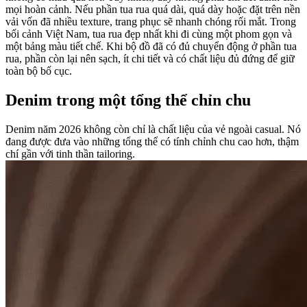
mọi hoàn cảnh. Nếu phần tua rua quá dài, quá dày hoặc đặt trên nền
vải vốn đã nhiều texture, trang phục sẽ nhanh chóng rối mắt. Trong
bối cảnh Việt Nam, tua rua đẹp nhất khi đi cùng một phom gọn và
một bảng màu tiết chế. Khi bộ đồ đã có đủ chuyển động ở phần tua
rua, phần còn lại nên sạch, ít chi tiết và có chất liệu đủ đứng để giữ
toàn bộ bố cục.
Denim trong một tổng thể chỉn chu
Denim năm 2026 không còn chỉ là chất liệu của vẻ ngoài casual. Nó
đang được đưa vào những tổng thể có tính chỉnh chu cao hơn, thậm
chí gần với tinh thần tailoring.