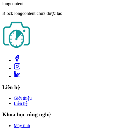
longcontent
Block
longcontent
chưa được tạo
Liên hệ
Giới thiệu
Liên hệ
Khoa học công nghệ
Máy tính