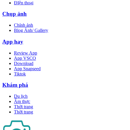
ĐIện thoại
Chụp ảnh
Chỉnh ảnh
Blog Ảnh/ Gallery
App hay
Review App
App VSCO
Download
App Snapseed
Tiktok
Khám phá
Du lịch
Ẩm thực
Thời trang
Thời trang