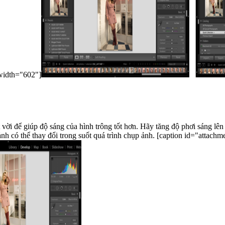
er" width="602"]
yệt vời để giúp độ sáng của hình trông tốt hơn. Hãy tăng độ phơi sáng 
mức cài đặt phù hợp khác nhau vì điều kiện ánh sáng và cài