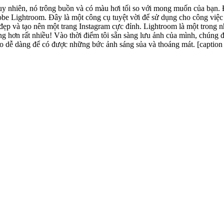
 hơi tối so với mong muốn của bạn. Đừng lo! Để tạo ra một bức ảnh sáng và thoáng như máy ảnh DSLR,
be Lightroom. Đây là một công cụ tuyệt vời để sử dụng cho công việc
 là một trong những ứng dụng yêu thích cá nhân của Metric Leo trong số các dòng
 hơn rất nhiều! Vào thời điểm tôi sẵn sàng lưu ảnh của mình, chúng đã
mà đáng ra tôi cần thực 