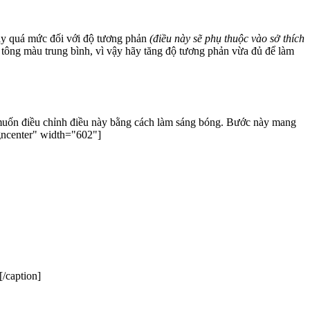
hay quá mức đối với độ tương phản
(điều này sẽ phụ thuộc vào sở thích
u tông màu trung bình, vì vậy hãy tăng độ tương phản vừa đủ để làm
 muốn điều chỉnh điều này bằng cách làm sáng bóng. Bước này mang
n id="attachment_4693" align="aligncenter" width="602"]
/caption]