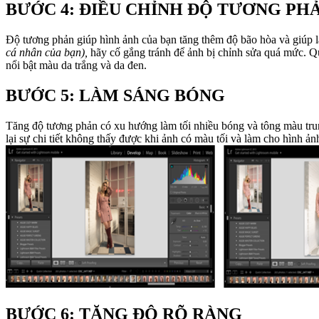
BƯỚC 4: ĐIỀU CHỈNH ĐỘ TƯƠNG PH
Độ tương phản giúp hình ảnh của bạn tăng thêm độ bão hòa và giúp l
cá nhân của bạn),
hãy cố gắng tránh để ảnh bị chỉnh sửa quá mức. Qu
nổi bật màu da trắng và da đen.
BƯỚC 5: LÀM SÁNG BÓNG
Tăng độ tương phản có xu hướng làm tối nhiều bóng và tông màu tru
BƯỚC 6: TĂNG ĐỘ RÕ RÀNG