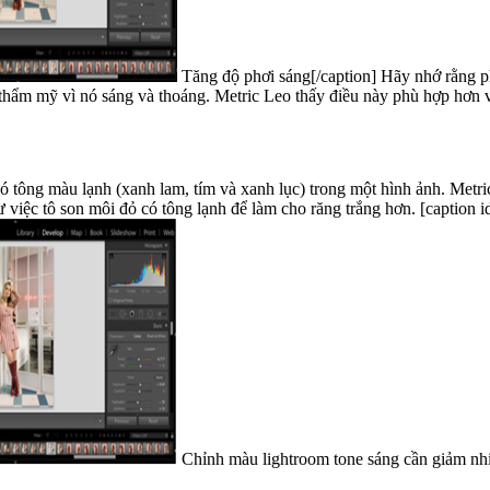
Tăng độ phơi sáng[/caption] Hãy nhớ rằng phơi sáng đúng thường sẽ trông tối, trong khi ảnh phơi sáng quá mức
 thẩm mỹ vì nó sáng và thoáng. Metric Leo thấy điều này phù hợp hơn 
tông màu lạnh (xanh lam, tím và xanh lục) trong một hình ảnh. Metric
thấy rằng nó làm cho người da
Chỉnh màu lightroom tone sáng cần giảm nhiệ