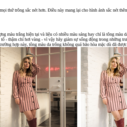
mọi thứ trông sắc nét hơn. Điều này mang lại cho hình ảnh sắc nét thê
và liệu có nhiều màu sáng hay chỉ là tông màu da của đối tượng. Bất cứ khi nào xử lý một hì
 - vì vậy hãy giảm sự sống động trong những trường hợp này. Mặt khác, nếu bạn đang xử lý một
trường hợp này, tông màu da trông không quá bão hòa mặc dù đã được t