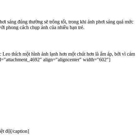
với phong cách chụp ảnh của nhiều bạn trẻ.
 Leo thích một hình ảnh lạnh hơn một chút hơn là ấm áp, bởi vì cảm
 trắng trông trắng hơn. Nó tương tự như việc tô son môi đỏ có tông lạnh để làm cho răng trắng hơn. [caption id="attachment_4692" align="aligncenter" width="602"]
t độ[/caption]