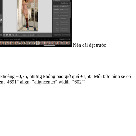
Nên cài đặt trước
lên khoảng +0,75, nhưng không bao giờ quá +1,50. Mỗi bức hình sẽ có
 đặt máy ảnh có thể thay đổi trong suốt quá trình chụp ảnh. [caption id="attachment_4691" align="aligncenter" width="602"]