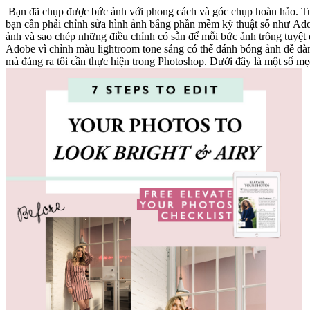
Bạn đã chụp được bức ảnh với phong cách và góc chụp hoàn hảo. Tuy nhiên, nó trông buồn và có màu
bạn cần phải chỉnh sửa hình ảnh bằng phần mềm kỹ thuật số như Ado
ảnh và sao chép những điều chỉnh có sẵn để mỗi bức ảnh trông tuyệt đẹp và tạo nên một trang Instagram cực đỉnh. Lightroom
Adobe vì chỉnh màu lightroom tone sáng có thể đánh bóng ảnh dễ dàng