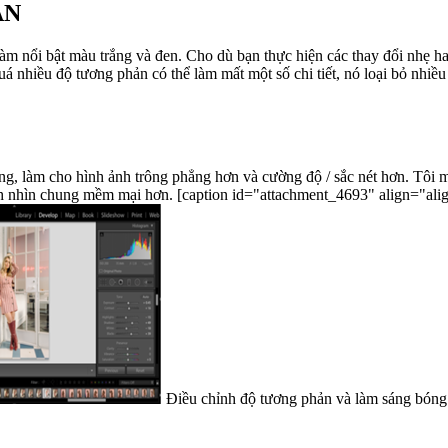
ẢN
àm nổi bật màu trắng và đen. Cho dù bạn thực hiện các thay đổi nhẹ 
á nhiều độ tương phản có thể làm mất một số chi tiết, nó loại bỏ nhiề
ng, làm cho hình ảnh trông phẳng hơn và cường độ / sắc nét hơn. Tôi
lại sự chi tiết không thấy được khi ảnh có màu tối và làm cho hình ảnh nhìn chung mềm mại hơn. [captio
Điều chỉnh độ tương phản và làm sáng bóng[