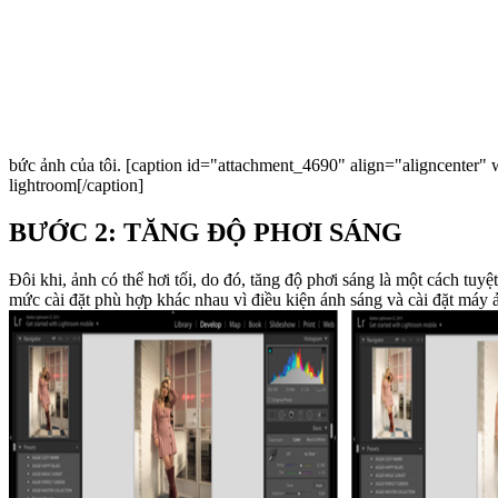
bức ảnh của tôi. [caption id="attachment_4690" align="aligncent
lightroom[/caption]
BƯỚC 2: TĂNG ĐỘ PHƠI SÁNG
Đôi khi, ảnh có thể hơi tối, do đó, tăng độ phơi sáng là một cách tu