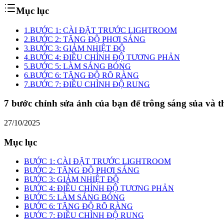
Mục lục
1.
BƯỚC 1: CÀI ĐẶT TRƯỚC LIGHTROOM
2.
BƯỚC 2: TĂNG ĐỘ PHƠI SÁNG
3.
BƯỚC 3: GIẢM NHIỆT ĐỘ
4.
BƯỚC 4: ĐIỀU CHỈNH ĐỘ TƯƠNG PHẢN
5.
BƯỚC 5: LÀM SÁNG BÓNG
6.
BƯỚC 6: TĂNG ĐỘ RÕ RÀNG
7.
BƯỚC 7: ĐIỀU CHỈNH ĐỘ RUNG
7 bước chỉnh sửa ảnh của bạn để trông sáng sủa và 
27/10/2025
Mục lục
BƯỚC 1: CÀI ĐẶT TRƯỚC LIGHTROOM
BƯỚC 2: TĂNG ĐỘ PHƠI SÁNG
BƯỚC 3: GIẢM NHIỆT ĐỘ
BƯỚC 4: ĐIỀU CHỈNH ĐỘ TƯƠNG PHẢN
BƯỚC 5: LÀM SÁNG BÓNG
BƯỚC 6: TĂNG ĐỘ RÕ RÀNG
BƯỚC 7: ĐIỀU CHỈNH ĐỘ RUNG