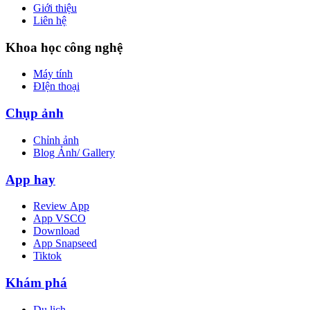
Giới thiệu
Liên hệ
Khoa học công nghệ
Máy tính
ĐIện thoại
Chụp ảnh
Chỉnh ảnh
Blog Ảnh/ Gallery
App hay
Review App
App VSCO
Download
App Snapseed
Tiktok
Khám phá
Du lịch