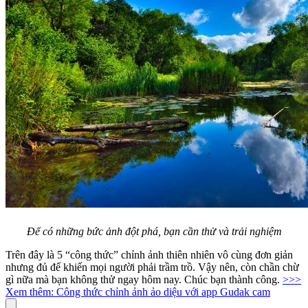
Để có những bức ảnh đột phá, bạn cần thử và trải nghiệm
Trên đây là 5 “công thức” chỉnh ảnh thiên nhiên vô cùng đơn giản
nhưng đủ để khiến mọi người phải trầm trồ. Vậy nên, còn chần chừ
gì nữa mà bạn không thử ngay hôm nay. Chúc bạn thành công.
>>>
Xem thêm: Công thức chỉnh ảnh ảo diệu với app Gudak cam