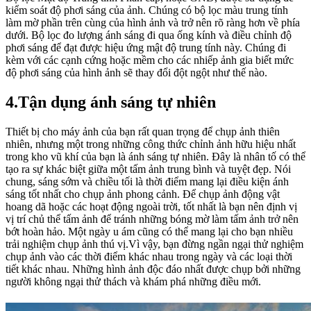
kiểm soát độ phơi sáng của ảnh. Chúng có bộ lọc màu trung tính
làm mờ phần trên cùng của hình ảnh và trở nên rõ ràng hơn về phía
dưới. Bộ lọc đo lượng ánh sáng đi qua ống kính và điều chỉnh độ
phơi sáng để đạt được hiệu ứng mật độ trung tính này. Chúng đi
kèm với các cạnh cứng hoặc mềm cho các nhiếp ảnh gia biết mức
độ phơi sáng của hình ảnh sẽ thay đổi đột ngột như thế nào.
4.Tận dụng ánh sáng tự nhiên
Thiết bị cho máy ảnh của bạn rất quan trọng để chụp ảnh thiên
nhiên, nhưng một trong những công thức chỉnh ảnh hữu hiệu nhất
trong kho vũ khí của bạn là ánh sáng tự nhiên. Đây là nhân tố có thể
tạo ra sự khác biệt giữa một tấm ảnh trung bình và tuyệt đẹp. Nói
chung, sáng sớm và chiều tối là thời điểm mang lại điều kiện ánh
sáng tốt nhất cho chụp ảnh phong cảnh. Để chụp ảnh động vật
hoang dã hoặc các hoạt động ngoài trời, tốt nhất là bạn nên định vị
vị trí chủ thể tấm ảnh để tránh những bóng mờ làm tấm ảnh trở nên
bớt hoàn hảo. Một ngày u ám cũng có thể mang lại cho bạn nhiều
trải nghiệm chụp ảnh thú vị.Vì vậy, bạn đừng ngần ngại thử nghiệm
chụp ảnh vào các thời điểm khác nhau trong ngày và các loại thời
tiết khác nhau. Những hình ảnh độc đáo nhất được chụp bởi những
người không ngại thử thách và khám phá những điều mới.