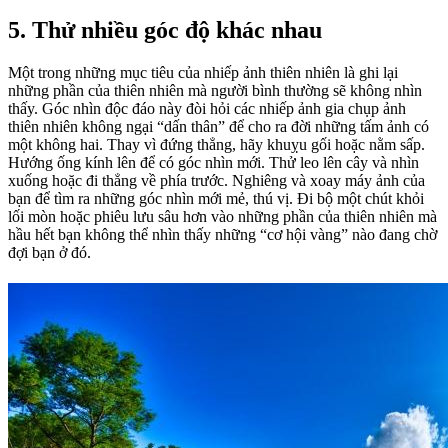
5. Thử nhiều góc độ khác nhau
Một trong những mục tiêu của nhiếp ảnh thiên nhiên là ghi lại
những phần của thiên nhiên mà người bình thường sẽ không nhìn
thấy. Góc nhìn độc đáo này đòi hỏi các nhiếp ảnh gia chụp ảnh
thiên nhiên không ngại “dấn thân” để cho ra đời những tấm ảnh có
một không hai. Thay vì đứng thẳng, hãy khuỵu gối hoặc nằm sấp.
Hướng ống kính lên để có góc nhìn mới. Thử leo lên cây và nhìn
xuống hoặc đi thẳng về phía trước. Nghiêng và xoay máy ảnh của
bạn để tìm ra những góc nhìn mới mẻ, thú vị. Đi bộ một chút khỏi
lối mòn hoặc phiêu lưu sâu hơn vào những phần của thiên nhiên mà
hầu hết bạn không thể nhìn thấy những “cơ hội vàng” nào đang chờ
đợi bạn ở đó.