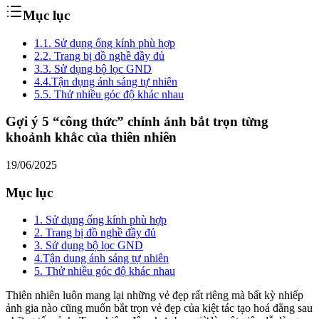
Mục lục
1.
1. Sử dụng ống kính phù hợp
2.
2. Trang bị đồ nghề đầy đủ
3.
3. Sử dụng bộ lọc GND
4.
4.Tận dụng ánh sáng tự nhiên
5.
5. Thử nhiều góc độ khác nhau
Gợi ý 5 “công thức” chỉnh ảnh bắt trọn từng
khoảnh khắc của thiên nhiên
19/06/2025
Mục lục
1. Sử dụng ống kính phù hợp
2. Trang bị đồ nghề đầy đủ
3. Sử dụng bộ lọc GND
4.Tận dụng ánh sáng tự nhiên
5. Thử nhiều góc độ khác nhau
Thiên nhiên luôn mang lại những vẻ đẹp rất riêng mà bất kỳ nhiếp
ảnh gia nào cũng muốn bắt trọn vẻ đẹp của kiệt tác tạo hoá đằng sau