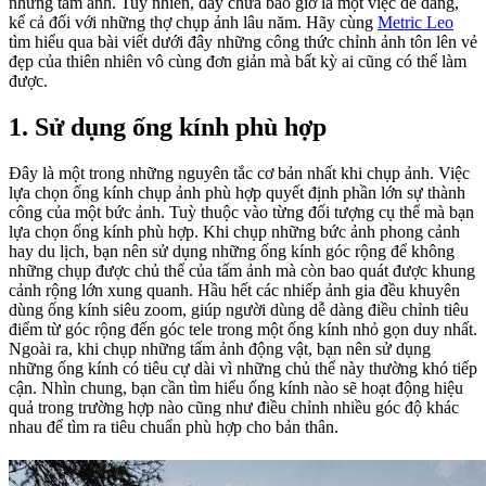
những tấm ảnh. Tuy nhiên, đây chưa bao giờ là một việc dễ dàng,
kể cả đối với những thợ chụp ảnh lâu năm. Hãy cùng
Metric Leo
tìm hiểu qua bài viết dưới đây những công thức chỉnh ảnh tôn lên vẻ
đẹp của thiên nhiên vô cùng đơn giản mà bất kỳ ai cũng có thể làm
được.
1. Sử dụng ống kính phù hợp
Đây là một trong những nguyên tắc cơ bản nhất khi chụp ảnh. Việc
lựa chọn ống kính chụp ảnh phù hợp quyết định phần lớn sự thành
công của một bức ảnh. Tuỳ thuộc vào từng đối tượng cụ thể mà bạn
lựa chọn ống kính phù hợp. Khi chụp những bức ảnh phong cảnh
hay du lịch, bạn nên sử dụng những ống kính góc rộng để không
những chụp được chủ thể của tấm ảnh mà còn bao quát được khung
cảnh rộng lớn xung quanh. Hầu hết các nhiếp ảnh gia đều khuyên
dùng ống kính siêu zoom, giúp người dùng dễ dàng điều chỉnh tiêu
điểm từ góc rộng đến góc tele trong một ống kính nhỏ gọn duy nhất.
Ngoài ra, khi chụp những tấm ảnh động vật, bạn nên sử dụng
những ống kính có tiêu cự dài vì những chủ thể này thường khó tiếp
cận. Nhìn chung, bạn cần tìm hiểu ống kính nào sẽ hoạt động hiệu
quả trong trường hợp nào cũng như điều chỉnh nhiều góc độ khác
nhau để tìm ra tiêu chuẩn phù hợp cho bản thân.