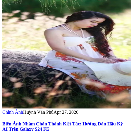
Chỉnh Ảnh
Huỳnh Văn Phú
Apr 27, 2026
Biến Ảnh Nhàm Chán Thành Kiệt Tác: Hướng Dẫn Hậu Kỳ
AI Trên Galaxy S24 FE