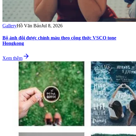
Gallery
Hồ Văn Bảo
Jul 8, 2026
Bộ ảnh đôi được chỉnh màu theo công thức VSCO tone
Hongkong
Xem thêm