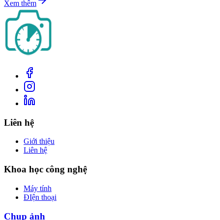
Xem thêm
Liên hệ
Giới thiệu
Liên hệ
Khoa học công nghệ
Máy tính
ĐIện thoại
Chụp ảnh