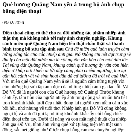
Quê hương Quảng Nam yên ả trong bộ ảnh chụp
bằng điện thoại
09/02/2026
Điện thoại cũng có thể cho ra đời những tác phẩm nhiếp ảnh
thật thụ mà không nhờ tới máy ảnh chuyên nghiệp. Khung
cảnh miền quê Quảng Nam hiện lên thật chân thật và thanh
bình trong bộ sưu tập ảnh sau
Chủ đề miền quê luôn truyền cảm
hứng sáng tác cho các nhiếp ảnh gia. Nó không chỉ nét đặt trưng về
địa lý của một đất nước mà là cội nguồn văn hóa của một dân tộc.
Tại vùng đất Quãng Nam, khung cảnh quê hương ấy vẫn còn hiện
diện ở khắp nơi khiến ai tới đây cũng phải chiêm ngưỡng, thu lại
gần hết cảnh vật và sinh hoạt dân dã cứ tưỡng đã trôi về quá khứ.
Với miền quê Quảng Nam yên ả sẽ là nguồn cảm hứng tuyệt vời
cho những bộ sưu tập ảnh độc của những nhiếp ảnh gia lạc lỗi. Và
Đỗ Vũ đã là người con của Quê hương xử Quảng! Trước khung
cảnh ấy, tâm hồn của người nhiếp ảnh rung động và muốn lưu bắt
trọn khoảnh khắc tươi đẹp nhất, đọng lại người xem niềm cảm xúc
bồi hồi, nhớ nhung về tuổi thơ. Nhiếp ảnh gia Đỗ Vũ cũng không
ngoại lệ và anh đã ghi lại những khoảnh khắc ấy chỉ bằng chiếc
điện thoại trên tay. Dưới tài năng và con mắt nghệ thuật của nhiếp
ảnh gia Đỗ Vũ, hình ảnh vùng quê xứ Quảng hiện lên thật sinh
động, sắc nét giống như được chụp bằng camera chuyên nghiệp: