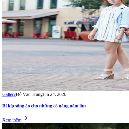
Gallery
Đỗ Văn Trung
Jun 24, 2026
Bí kíp sống ảo cho những cô nàng nấm lùn
Xem thêm