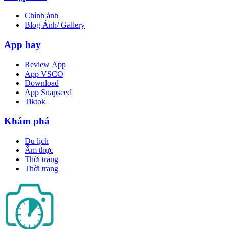
Chỉnh ảnh
Blog Ảnh/ Gallery
App hay
Review App
App VSCO
Download
App Snapseed
Tiktok
Khám phá
Du lịch
Ẩm thực
Thời trang
Thời trang