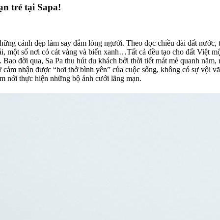
n trẻ tại Sapa!
ố nơi có cát vàng và biển xanh…Tất cả đều tạo cho đất Việt một chất riêng hiếm
rời. Bao đời qua, Sa Pa thu hút du khách bởi thời tiết mát mẻ quanh nă
ận được “hơi thở bình yên” của cuộc sống, không có sự vội vã, ồn ào, không c
àm nới thực hiện những bộ ảnh cưới lãng mạn.