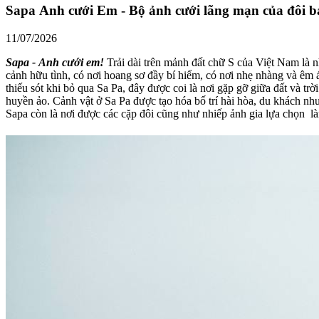
Sapa Anh cưới Em - Bộ ảnh cưới lãng mạn của đôi bạ
11/07/2026
Sapa - Anh cưới em!
Trải dài trên mảnh đất chữ S của Việt Nam là những cảnh đẹp làm say đắm lòng người. Theo dọc chiều dài đất nước, tỉnh thành nào cũng được thiên nhiên ưu đãi: có những nơi phong
cảnh hữu tình, có nơi hoang sơ đầy bí hiểm, có nơi nhẹ nhàng và êm ái, một s
thiếu sót khi bỏ qua Sa Pa, đây được coi là nơi gặp gỡ giữa đất và t
huyền ảo. Cảnh vật ở Sa Pa được tạo hóa bố trí hài hòa, du khách như cảm nh
Sapa còn là nơi được các cặp đôi cũng như nhiếp ảnh gia lựa chọn l