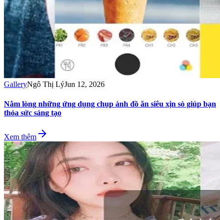
Gallery
Ngô Thị Lý
Jun 12, 2026
Nằm lòng những ứng dụng chụp ảnh đồ ăn siêu xịn sò giúp bạn
thỏa sức sáng tạo
Xem thêm