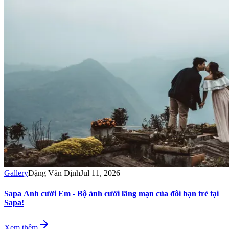
Gallery
Đặng Văn Định
Jul 11, 2026
Sapa Anh cưới Em - Bộ ảnh cưới lãng mạn của đôi bạn trẻ tại
Sapa!
Xem thêm