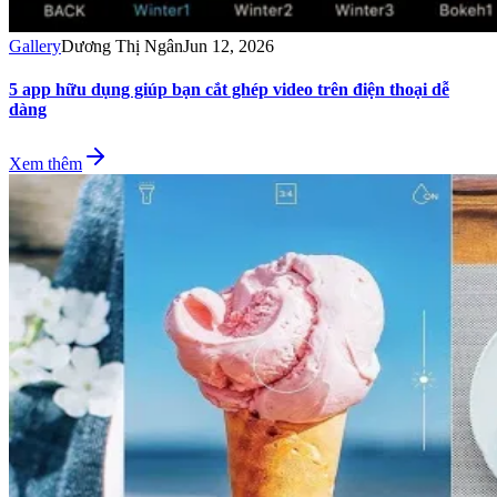
Gallery
Dương Thị Ngân
Jun 12, 2026
5 app hữu dụng giúp bạn cắt ghép video trên điện thoại dễ
dàng
Xem thêm