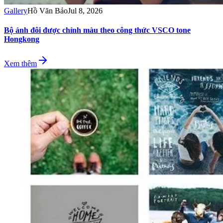
Gallery
Hồ Văn Bảo
Jul 8, 2026
Bộ ảnh đôi được chỉnh màu theo công thức VSCO tone
Hongkong
Xem thêm