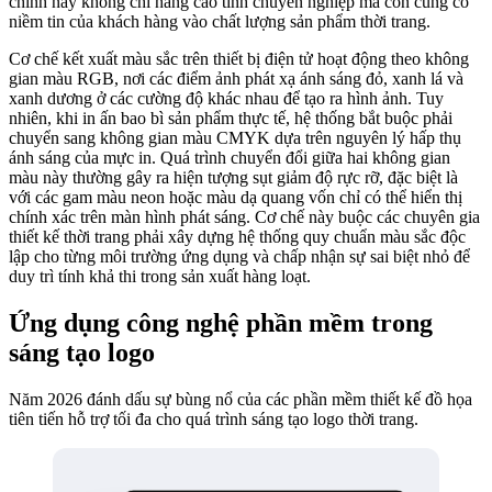
chỉnh này không chỉ nâng cao tính chuyên nghiệp mà còn củng cố
niềm tin của khách hàng vào chất lượng sản phẩm thời trang.
Cơ chế kết xuất màu sắc trên thiết bị điện tử hoạt động theo không
gian màu RGB, nơi các điểm ảnh phát xạ ánh sáng đỏ, xanh lá và
xanh dương ở các cường độ khác nhau để tạo ra hình ảnh. Tuy
nhiên, khi in ấn bao bì sản phẩm thực tế, hệ thống bắt buộc phải
chuyển sang không gian màu CMYK dựa trên nguyên lý hấp thụ
ánh sáng của mực in. Quá trình chuyển đổi giữa hai không gian
màu này thường gây ra hiện tượng sụt giảm độ rực rỡ, đặc biệt là
với các gam màu neon hoặc màu dạ quang vốn chỉ có thể hiển thị
chính xác trên màn hình phát sáng. Cơ chế này buộc các chuyên gia
thiết kế thời trang phải xây dựng hệ thống quy chuẩn màu sắc độc
lập cho từng môi trường ứng dụng và chấp nhận sự sai biệt nhỏ để
duy trì tính khả thi trong sản xuất hàng loạt.
Ứng dụng công nghệ phần mềm trong
sáng tạo logo
Năm 2026 đánh dấu sự bùng nổ của các phần mềm thiết kế đồ họa
tiên tiến hỗ trợ tối đa cho quá trình sáng tạo logo thời trang.