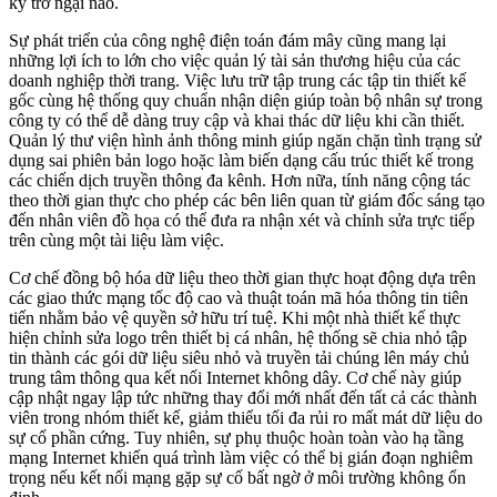
kỳ trở ngại nào.
Sự phát triển của công nghệ điện toán đám mây cũng mang lại
những lợi ích to lớn cho việc quản lý tài sản thương hiệu của các
doanh nghiệp thời trang. Việc lưu trữ tập trung các tập tin thiết kế
gốc cùng hệ thống quy chuẩn nhận diện giúp toàn bộ nhân sự trong
công ty có thể dễ dàng truy cập và khai thác dữ liệu khi cần thiết.
Quản lý thư viện hình ảnh thông minh giúp ngăn chặn tình trạng sử
dụng sai phiên bản logo hoặc làm biến dạng cấu trúc thiết kế trong
các chiến dịch truyền thông đa kênh. Hơn nữa, tính năng cộng tác
theo thời gian thực cho phép các bên liên quan từ giám đốc sáng tạo
đến nhân viên đồ họa có thể đưa ra nhận xét và chỉnh sửa trực tiếp
trên cùng một tài liệu làm việc.
Cơ chế đồng bộ hóa dữ liệu theo thời gian thực hoạt động dựa trên
các giao thức mạng tốc độ cao và thuật toán mã hóa thông tin tiên
tiến nhằm bảo vệ quyền sở hữu trí tuệ. Khi một nhà thiết kế thực
hiện chỉnh sửa logo trên thiết bị cá nhân, hệ thống sẽ chia nhỏ tập
tin thành các gói dữ liệu siêu nhỏ và truyền tải chúng lên máy chủ
trung tâm thông qua kết nối Internet không dây. Cơ chế này giúp
cập nhật ngay lập tức những thay đổi mới nhất đến tất cả các thành
viên trong nhóm thiết kế, giảm thiểu tối đa rủi ro mất mát dữ liệu do
sự cố phần cứng. Tuy nhiên, sự phụ thuộc hoàn toàn vào hạ tầng
mạng Internet khiến quá trình làm việc có thể bị gián đoạn nghiêm
trọng nếu kết nối mạng gặp sự cố bất ngờ ở môi trường không ổn