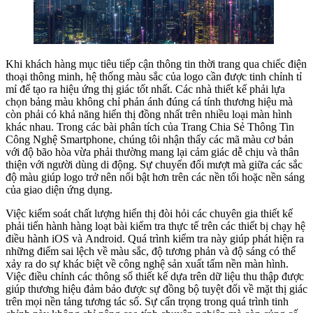
Khi khách hàng mục tiêu tiếp cận thông tin thời trang qua chiếc điện
thoại thông minh, hệ thống màu sắc của logo cần được tinh chỉnh tỉ
mỉ để tạo ra hiệu ứng thị giác tốt nhất. Các nhà thiết kế phải lựa
chọn bảng màu không chỉ phản ánh đúng cá tính thương hiệu mà
còn phải có khả năng hiển thị đồng nhất trên nhiều loại màn hình
khác nhau. Trong các bài phân tích của Trang Chia Sẻ Thông Tin
Công Nghệ Smartphone, chúng tôi nhận thấy các mã màu cơ bản
với độ bão hòa vừa phải thường mang lại cảm giác dễ chịu và thân
thiện với người dùng di động. Sự chuyển đổi mượt mà giữa các sắc
độ màu giúp logo trở nên nổi bật hơn trên các nền tối hoặc nền sáng
của giao diện ứng dụng.
Việc kiểm soát chất lượng hiển thị đòi hỏi các chuyên gia thiết kế
phải tiến hành hàng loạt bài kiểm tra thực tế trên các thiết bị chạy hệ
điều hành iOS và Android. Quá trình kiểm tra này giúp phát hiện ra
những điểm sai lệch về màu sắc, độ tương phản và độ sáng có thể
xảy ra do sự khác biệt về công nghệ sản xuất tấm nền màn hình.
Việc điều chỉnh các thông số thiết kế dựa trên dữ liệu thu thập được
giúp thương hiệu đảm bảo được sự đồng bộ tuyệt đối về mặt thị giác
trên mọi nền tảng tương tác số. Sự cẩn trọng trong quá trình tinh