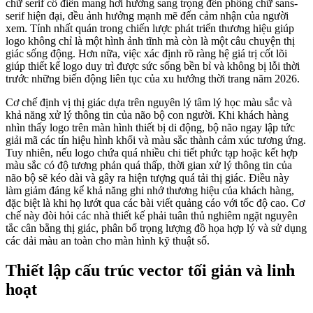
chữ serif cổ điển mang hơi hướng sang trọng đến phông chữ sans-
serif hiện đại, đều ảnh hưởng mạnh mẽ đến cảm nhận của người
xem. Tính nhất quán trong chiến lược phát triển thương hiệu giúp
logo không chỉ là một hình ảnh tĩnh mà còn là một câu chuyện thị
giác sống động. Hơn nữa, việc xác định rõ ràng hệ giá trị cốt lõi
giúp thiết kế logo duy trì được sức sống bền bỉ và không bị lỗi thời
trước những biến động liên tục của xu hướng thời trang năm 2026.
Cơ chế định vị thị giác dựa trên nguyên lý tâm lý học màu sắc và
khả năng xử lý thông tin của não bộ con người. Khi khách hàng
nhìn thấy logo trên màn hình thiết bị di động, bộ não ngay lập tức
giải mã các tín hiệu hình khối và màu sắc thành cảm xúc tương ứng.
Tuy nhiên, nếu logo chứa quá nhiều chi tiết phức tạp hoặc kết hợp
màu sắc có độ tương phản quá thấp, thời gian xử lý thông tin của
não bộ sẽ kéo dài và gây ra hiện tượng quá tải thị giác. Điều này
làm giảm đáng kể khả năng ghi nhớ thương hiệu của khách hàng,
đặc biệt là khi họ lướt qua các bài viết quảng cáo với tốc độ cao. Cơ
chế này đòi hỏi các nhà thiết kế phải tuân thủ nghiêm ngặt nguyên
tắc cân bằng thị giác, phân bổ trọng lượng đồ họa hợp lý và sử dụng
các dải màu an toàn cho màn hình kỹ thuật số.
Thiết lập cấu trúc vector tối giản và linh
hoạt