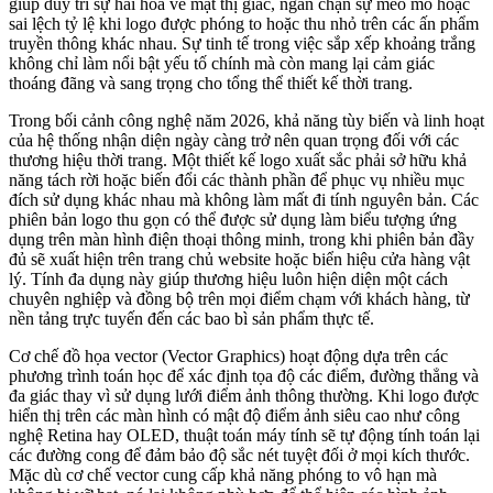
giúp duy trì sự hài hòa về mặt thị giác, ngăn chặn sự méo mó hoặc
sai lệch tỷ lệ khi logo được phóng to hoặc thu nhỏ trên các ấn phẩm
truyền thông khác nhau. Sự tinh tế trong việc sắp xếp khoảng trắng
không chỉ làm nổi bật yếu tố chính mà còn mang lại cảm giác
thoáng đãng và sang trọng cho tổng thể thiết kế thời trang.
Trong bối cảnh công nghệ năm 2026, khả năng tùy biến và linh hoạt
của hệ thống nhận diện ngày càng trở nên quan trọng đối với các
thương hiệu thời trang. Một thiết kế logo xuất sắc phải sở hữu khả
năng tách rời hoặc biến đổi các thành phần để phục vụ nhiều mục
đích sử dụng khác nhau mà không làm mất đi tính nguyên bản. Các
phiên bản logo thu gọn có thể được sử dụng làm biểu tượng ứng
dụng trên màn hình điện thoại thông minh, trong khi phiên bản đầy
đủ sẽ xuất hiện trên trang chủ website hoặc biển hiệu cửa hàng vật
lý. Tính đa dụng này giúp thương hiệu luôn hiện diện một cách
chuyên nghiệp và đồng bộ trên mọi điểm chạm với khách hàng, từ
nền tảng trực tuyến đến các bao bì sản phẩm thực tế.
Cơ chế đồ họa vector (Vector Graphics) hoạt động dựa trên các
phương trình toán học để xác định tọa độ các điểm, đường thẳng và
đa giác thay vì sử dụng lưới điểm ảnh thông thường. Khi logo được
hiển thị trên các màn hình có mật độ điểm ảnh siêu cao như công
nghệ Retina hay OLED, thuật toán máy tính sẽ tự động tính toán lại
các đường cong để đảm bảo độ sắc nét tuyệt đối ở mọi kích thước.
Mặc dù cơ chế vector cung cấp khả năng phóng to vô hạn mà