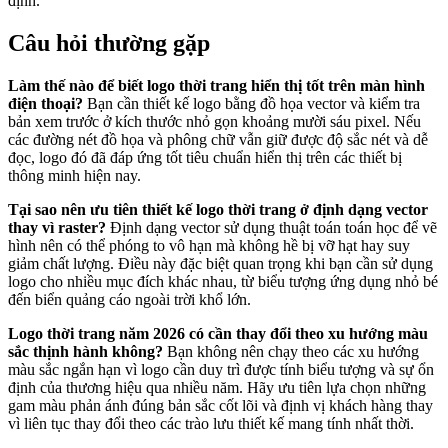
định.
Câu hỏi thường gặp
Làm thế nào để biết logo thời trang hiển thị tốt trên màn hình
điện thoại?
Bạn cần thiết kế logo bằng đồ họa vector và kiểm tra
bản xem trước ở kích thước nhỏ gọn khoảng mười sáu pixel. Nếu
các đường nét đồ họa và phông chữ vẫn giữ được độ sắc nét và dễ
đọc, logo đó đã đáp ứng tốt tiêu chuẩn hiển thị trên các thiết bị
thông minh hiện nay.
Tại sao nên ưu tiên thiết kế logo thời trang ở định dạng vector
thay vì raster?
Định dạng vector sử dụng thuật toán toán học để vẽ
hình nên có thể phóng to vô hạn mà không hề bị vỡ hạt hay suy
giảm chất lượng. Điều này đặc biệt quan trọng khi bạn cần sử dụng
logo cho nhiều mục đích khác nhau, từ biểu tượng ứng dụng nhỏ bé
đến biển quảng cáo ngoài trời khổ lớn.
Logo thời trang năm 2026 có cần thay đổi theo xu hướng màu
sắc thịnh hành không?
Bạn không nên chạy theo các xu hướng
màu sắc ngắn hạn vì logo cần duy trì được tính biểu tượng và sự ổn
định của thương hiệu qua nhiều năm. Hãy ưu tiên lựa chọn những
gam màu phản ánh đúng bản sắc cốt lõi và định vị khách hàng thay
vì liên tục thay đổi theo các trào lưu thiết kế mang tính nhất thời.