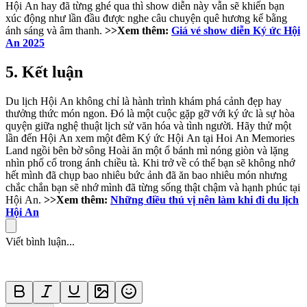
Hội An hay đã từng ghé qua thì show diễn này vẫn sẽ khiến bạn
xúc động như lần đầu được nghe câu chuyện quê hương kể bằng
ánh sáng và âm thanh.
>>Xem thêm:
Giá vé show diễn Ký ức Hội
An 2025
5. Kết luận
Du lịch Hội An không chỉ là hành trình khám phá cảnh đẹp hay
thưởng thức món ngon. Đó là một cuộc gặp gỡ với ký ức là sự hòa
quyện giữa nghệ thuật lịch sử văn hóa và tình người. Hãy thử một
lần đến Hội An xem một đêm Ký ức Hội An tại Hoi An Memories
Land ngồi bên bờ sông Hoài ăn một ổ bánh mì nóng giòn và lặng
nhìn phố cổ trong ánh chiều tà. Khi trở về có thể bạn sẽ không nhớ
hết mình đã chụp bao nhiêu bức ảnh đã ăn bao nhiêu món nhưng
chắc chắn bạn sẽ nhớ mình đã từng sống thật chậm và hạnh phúc tại
Hội An.
>>Xem thêm:
Những điều thú vị nên làm khi đi du lịch
Hội An
Viết bình luận...