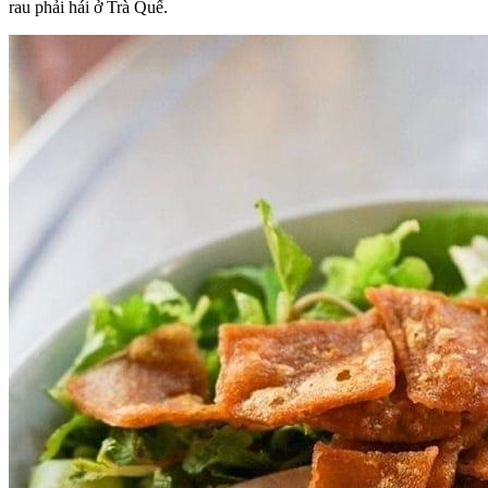
rau phải hái ở Trà Quế.