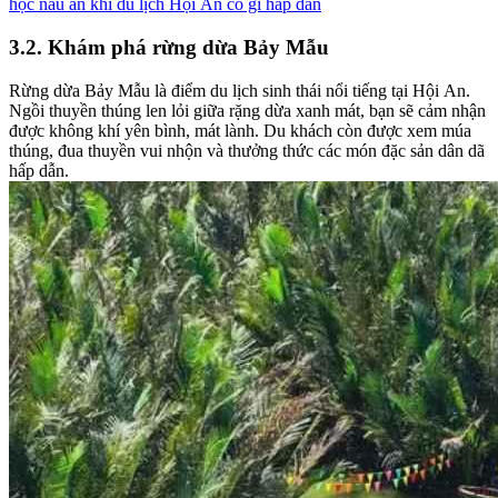
học nấu ăn khi du lịch Hội An có gì hấp dẫn
3.2. Khám phá rừng dừa Bảy Mẫu
Rừng dừa Bảy Mẫu là điểm du lịch sinh thái nổi tiếng tại Hội An.
Ngồi thuyền thúng len lỏi giữa rặng dừa xanh mát, bạn sẽ cảm nhận
được không khí yên bình, mát lành. Du khách còn được xem múa
thúng, đua thuyền vui nhộn và thưởng thức các món đặc sản dân dã
hấp dẫn.