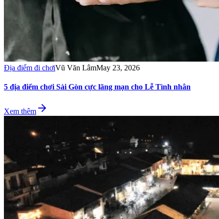
Địa điểm đi chơi
Vũ Văn Lâm
May 23, 2026
5 địa điểm chơi Sài Gòn cực lãng mạn cho Lễ Tình nhân
Xem thêm