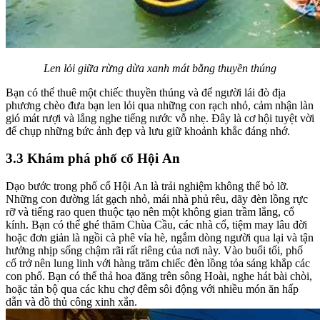
Len lỏi giữa rừng dừa xanh mát bằng thuyền thúng
Bạn có thể thuê một chiếc thuyền thúng và để người lái đò địa
phương chèo đưa bạn len lỏi qua những con rạch nhỏ, cảm nhận làn
gió mát rượi và lắng nghe tiếng nước vỗ nhẹ. Đây là cơ hội tuyệt vời
để chụp những bức ảnh đẹp và lưu giữ khoảnh khắc đáng nhớ.
3.3 Khám phá phố cổ Hội An
Dạo bước trong phố cổ Hội An là trải nghiệm không thể bỏ lỡ.
Những con đường lát gạch nhỏ, mái nhà phủ rêu, dãy đèn lồng rực
rỡ và tiếng rao quen thuộc tạo nên một không gian trầm lắng, cổ
kính. Bạn có thể ghé thăm Chùa Cầu, các nhà cổ, tiệm may lâu đời
hoặc đơn giản là ngồi cà phê vỉa hè, ngắm dòng người qua lại và tận
hưởng nhịp sống chậm rãi rất riêng của nơi này. Vào buổi tối, phố
cổ trở nên lung linh với hàng trăm chiếc đèn lồng tỏa sáng khắp các
con phố. Bạn có thể thả hoa đăng trên sông Hoài, nghe hát bài chòi,
hoặc tản bộ qua các khu chợ đêm sôi động với nhiều món ăn hấp
dẫn và đồ thủ công xinh xắn.