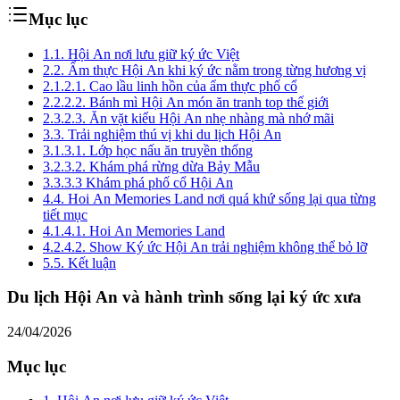
Mục lục
1.
1. Hội An nơi lưu giữ ký ức Việt
2.
2. Ẩm thực Hội An khi ký ức nằm trong từng hương vị
2.1.
2.1. Cao lầu linh hồn của ẩm thực phố cổ
2.2.
2.2. Bánh mì Hội An món ăn tranh top thế giới
2.3.
2.3. Ăn vặt kiểu Hội An nhẹ nhàng mà nhớ mãi
3.
3. Trải nghiệm thú vị khi du lịch Hội An
3.1.
3.1. Lớp học nấu ăn truyền thống
3.2.
3.2. Khám phá rừng dừa Bảy Mẫu
3.3.
3.3 Khám phá phố cổ Hội An
4.
4. Hoi An Memories Land nơi quá khứ sống lại qua từng
tiết mục
4.1.
4.1. Hoi An Memories Land
4.2.
4.2. Show Ký ức Hội An trải nghiệm không thể bỏ lỡ
5.
5. Kết luận
Du lịch Hội An và hành trình sống lại ký ức xưa
24/04/2026
Mục lục