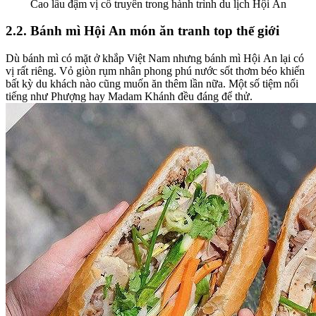
Cao lầu đậm vị cổ truyền trong hành trình du lịch Hội An
2.2. Bánh mì Hội An món ăn tranh top thế giới
Dù bánh mì có mặt ở khắp Việt Nam nhưng bánh mì Hội An lại có
vị rất riêng. Vỏ giòn rụm nhân phong phú nước sốt thơm béo khiến
bất kỳ du khách nào cũng muốn ăn thêm lần nữa. Một số tiệm nổi
tiếng như Phượng hay Madam Khánh đều đáng để thử.