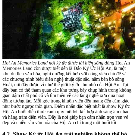
Hoi An Memories Land nơi ký ức được tái hiện sống động
Hoi An
Memories Land còn được biết đến là Đảo Ký Ức Hội An, là một
khu du lịch văn hóa, nghỉ dưỡng kết hợp với công viên chủ đề và
các chương trình biểu diễn nghệ thuật đặc sắc, nằm bên bờ sông
Hoài, nơi đây được ví như thế giới ký ức thu nhỏ của Hội An. Tại
đây bạn có thể tham quan các khu trưng bày chụp hình trong không
gian đậm chất phố cổ và tìm hiểu về các làng nghề xưa qua hoạt
động tương tác. Mỗi góc trong khuôn viên đều mang đến cảm giác
như bước ngược thời gian. Điểm nhấn đặc biệt nhất là show Ký ức
Hội An buổi diễn thực cảnh quy mô lớn kết hợp ánh sáng âm nhạc
và hàng trăm diễn viên. Đây là nơi giúp bạn cảm nhận trọn vẹn vẻ
đẹp và chiều sâu văn hóa của Hội An chỉ trong một buổi tối
4.2. Show Ký ức Hội An trải nghiệm không thể bỏ