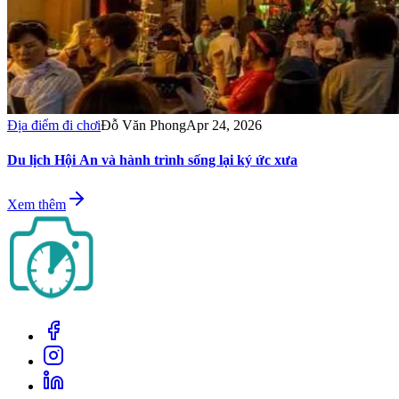
Địa điểm đi chơi
Đỗ Văn Phong
Apr 24, 2026
Du lịch Hội An và hành trình sống lại ký ức xưa
Xem thêm