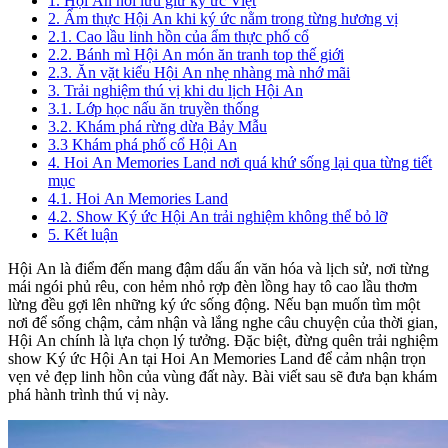
1. Hội An nơi lưu giữ ký ức Việt
2. Ẩm thực Hội An khi ký ức nằm trong từng hương vị
2.1. Cao lầu linh hồn của ẩm thực phố cổ
2.2. Bánh mì Hội An món ăn tranh top thế giới
2.3. Ăn vặt kiểu Hội An nhẹ nhàng mà nhớ mãi
3. Trải nghiệm thú vị khi du lịch Hội An
3.1. Lớp học nấu ăn truyền thống
3.2. Khám phá rừng dừa Bảy Mẫu
3.3 Khám phá phố cổ Hội An
4. Hoi An Memories Land nơi quá khứ sống lại qua từng tiết
mục
4.1. Hoi An Memories Land
4.2. Show Ký ức Hội An trải nghiệm không thể bỏ lỡ
5. Kết luận
Hội An là điểm đến mang đậm dấu ấn văn hóa và lịch sử, nơi từng
mái ngói phủ rêu, con hẻm nhỏ rợp đèn lồng hay tô cao lầu thơm
lừng đều gợi lên những ký ức sống động. Nếu bạn muốn tìm một
nơi để sống chậm, cảm nhận và lắng nghe câu chuyện của thời gian,
Hội An chính là lựa chọn lý tưởng. Đặc biệt, đừng quên trải nghiệm
show Ký ức Hội An tại Hoi An Memories Land để cảm nhận trọn
vẹn vẻ đẹp linh hồn của vùng đất này. Bài viết sau sẽ đưa bạn khám
phá hành trình thú vị này.