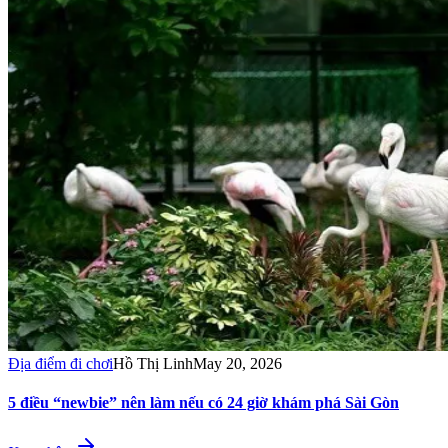
Địa điểm đi chơi
Hồ Thị Linh
May 20, 2026
5 điều “newbie” nên làm nếu có 24 giờ khám phá Sài Gòn