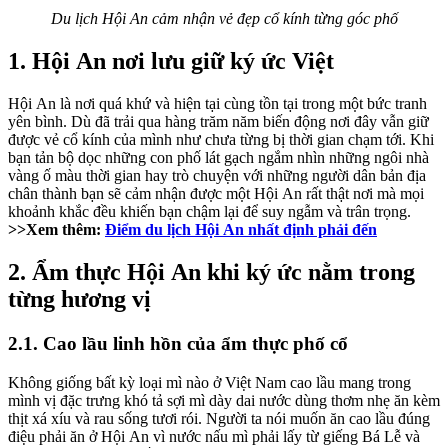
Du lịch Hội An cảm nhận vẻ đẹp cổ kính từng góc phố
1. Hội An nơi lưu giữ ký ức Việt
Hội An là nơi quá khứ và hiện tại cùng tồn tại trong một bức tranh
yên bình. Dù đã trải qua hàng trăm năm biến động nơi đây vẫn giữ
được vẻ cổ kính của mình như chưa từng bị thời gian chạm tới. Khi
bạn tản bộ dọc những con phố lát gạch ngắm nhìn những ngôi nhà
vàng ố màu thời gian hay trò chuyện với những người dân bản địa
chân thành bạn sẽ cảm nhận được một Hội An rất thật nơi mà mọi
khoảnh khắc đều khiến bạn chậm lại để suy ngẫm và trân trọng.
>>Xem thêm:
Điểm du lịch Hội An nhất định phải đến
2. Ẩm thực Hội An khi ký ức nằm trong
từng hương vị
2.1. Cao lầu linh hồn của ẩm thực phố cổ
Không giống bất kỳ loại mì nào ở Việt Nam cao lầu mang trong
mình vị đặc trưng khó tả sợi mì dày dai nước dùng thơm nhẹ ăn kèm
thịt xá xíu và rau sống tươi rói. Người ta nói muốn ăn cao lầu đúng
điệu phải ăn ở Hội An vì nước nấu mì phải lấy từ giếng Bá Lễ và